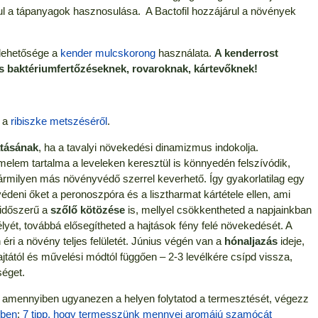
 a tápanyagok hasznosulása. A Bactofil hozzájárul a növények
 lehetősége a
kender mulcskorong
használata.
A kenderrost
és baktériumfertőzéseknek, rovaroknak, kártevőknek!
ó a
ribiszke metszéséről
.
atásának
, ha a tavalyi növekedési dinamizmus indokolja.
melem tartalma a leveleken keresztül is könnyedén felszívódik,
ármilyen más növényvédő szerrel keverhető. Így gyakorlatilag egy
édeni őket a peronoszpóra és a lisztharmat kártétele ellen, ami
t időszerű a
szőlő kötözése
is, mellyel csökkentheted a napjainkban
yét, továbbá elősegítheted a hajtások fény felé növekedését. A
éri a növény teljes felületét. Június végén van a
hónaljazás
ideje,
ajtától és művelési módtól függően – 2-3 levélkére csípd vissza,
séget.
 amennyiben ugyanezen a helyen folytatod a termesztését, végezz
rben
;
7 tipp, hogy termesszünk mennyei aromájú szamócát