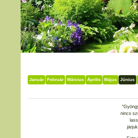
Január
Február
Március
Április
Május
Június
“Gyöngy
nincs sz
lass
járju