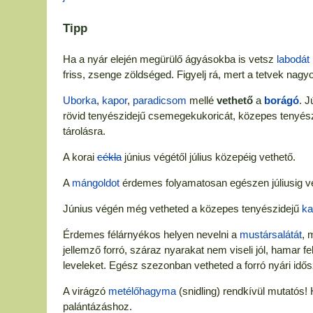
Tipp
Ha a nyár elején megürülő ágyásokba is vetsz
labodát
friss, zsenge zöldséged. Figyelj rá, mert a tetvek nagyo
Uborka
,
kapor
,
paradicsom
mellé
vethető
a
borágó
. J
rövid tenyészidejű csemegekukoricát, közepes tenyész
tárolásra.
A korai
cékla
június végétől július közepéig vethető.
A
mángoldot
érdemes folyamatosan egészen júliusig vet
Június végén még vetheted a közepes tenyészidejű
ka
Érdemes félárnyékos helyen nevelni a
mustársalátát
, 
jellemző forró, száraz nyarakat nem viseli jól, hamar f
leveleket. Egész szezonban vetheted a forró nyári idős
A virágzó
metélőhagyma
(snidling) rendkívül mutatós!
palántázáshoz.