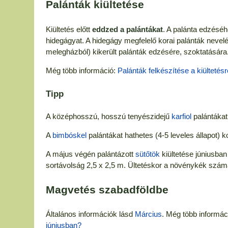
Palánták kiültetése
Kiültetés előtt
eddzed a palántákat
. A palánta edzéséh
hidegágyat. A hidegágy megfelelő korai palánták nevelé
melegházból) kikerült palánták edzésére, szoktatására
Még több információ:
Palánták felkészítése a kiültetésr
Tipp
A középhosszú, hosszú tenyészidejű
karfiol
palántákat 
A
bimbóskel
palántákat hathetes (4-5 leveles állapot) k
A május végén palántázott
sütőtök
kiültetése júniusban
sortávolság 2,5 x 2,5 m. Ültetéskor a növénykék számá
Magvetés szabadföldbe
Általános információk lásd
Március
. Még több informác
júniusban?