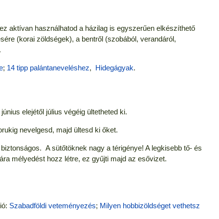
ez aktívan használhatod a házilag is egyszerűen elkészíthető
sére (korai zöldségek), a bentről (szobából, verandáról,
.
e
;
14 tipp palántaneveléshez
,
Hidegágyak
.
június elejétől július végéig ültetheted ki.
orukig nevelgesd, majd ültesd ki őket.
 biztonságos. A sütőtöknek nagy a térigénye! A legkisebb tő- és
ra mélyedést hozz létre, ez gyűjti majd az esővizet.
ió:
Szabadföldi veteményezés
;
Milyen hobbizöldséget vethetsz