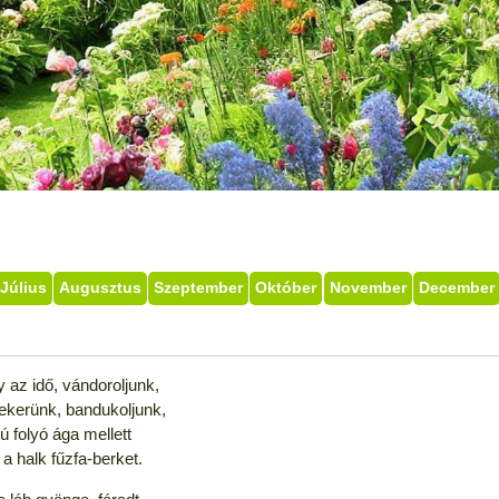
Július
Augusztus
Szeptember
Október
November
December
 az idő, vándoroljunk,
ekerünk, bandukoljunk,
ú folyó ága mellett
k a halk fűzfa-berket.