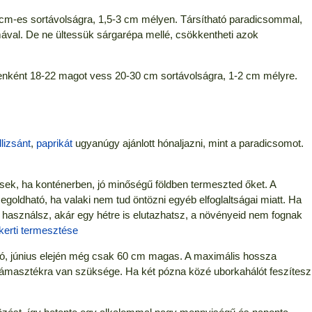
 cm-es sortávolságra, 1,5-3 cm mélyen. Társítható paradicsommal,
mával. De ne ültessük sárgarépa mellé, csökkentheti azok
enként 18-22 magot vess 20-30 cm sortávolságra, 1-2 cm mélyre.
lizsánt
,
paprikát
ugyanúgy ajánlott hónaljazni, mint a paradicsomot.
sek, ha konténerben, jó minőségű földben termeszted őket. A
oldható, ha valaki nem tud öntözni egyéb elfoglaltságai miatt. Ha
használsz, akár egy hétre is elutazhatsz, a növényeid nem fognak
kerti termesztése
rsó, június elején még csak 60 cm magas. A maximális hossza
ámasztékra van szüksége. Ha két pózna közé uborkahálót feszítesz