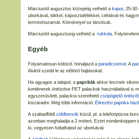
Márciustól augusztus közepéig vethető a
kapor
, 25-30
uborkával, tökkel, káposztafélékkel, céklával és hagy
terméshozamát. Köménnyel se társítsuk.
Márciustól augusztusig vethető a
rukkola
. Folyóméter
Egyéb
Folyamatosan kötözd, hónaljazd a
paradicsomot
. A
pad
Alulról szedd le az előtörő hajtásokat.
Ha agyagos a talajod, a
paprikák
akkor lesznek sikere
konténerek öntözése PET palackok használatával is meg
egyszerűsített, palackra szerelhető
csöpögtető öntözőt
kiszáradni. Még több információ:
Étkezési paprika házi
A szabadföldi
zöldborsók
közül, pl. a telefonpózna bo
azonban meghaladja a 2 métert. Ezért mindenképpen t
ki, vegyesen futtathatod az uborkával.