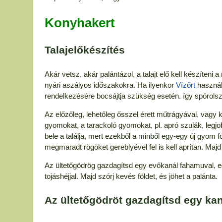
Konyhakert
Talajelőkészítés
Akár vetsz, akár palántázol, a talajt elő kell készíteni
nyári aszályos időszakokra. Ha ilyenkor
Vízőrt
használs
rendelkezésére bocsájtja szükség esetén. így spórolsz
Az előzőleg, lehetőleg ősszel érett műtrágyával, vagy k
gyomokat, a tarackoló gyomokat, pl. apró szulák, legj
bele a találja, mert ezekből a minből egy-egy új gyom f
megmaradt rögöket gereblyével fel is kell aprítan. Majd 
Az ültetőgödrög gazdagítsd egy evőkanál fahamuval, 
tojáshéjjal. Majd szórj kevés földet, és jöhet a palánta.
Az ültetőgödröt gazdagítsd egy ka