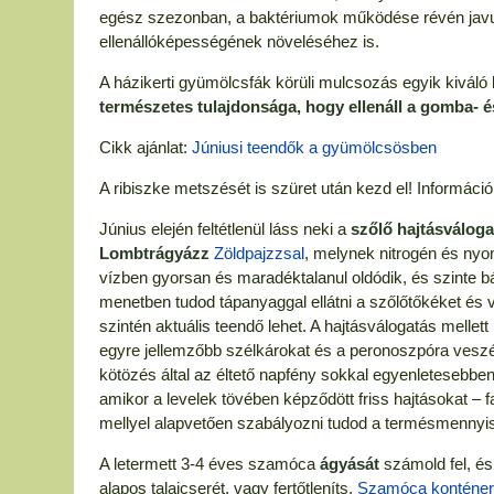
egész szezonban, a baktériumok működése révén javul
ellenállóképességének növeléséhez is.
A házikerti gyümölcsfák körüli mulcsozás egyik kiváló
természetes tulajdonsága, hogy ellenáll a gomba- 
Cikk ajánlat:
Júniusi teendők a gyümölcsösben
A ribiszke metszését is szüret után kezd el! Informáci
Június elején feltétlenül láss neki a
szőlő hajtásválog
Lombtrágyázz
Zöldpajzzsal
, melynek nitrogén és nyo
vízben gyorsan és maradéktalanul oldódik, és szinte b
menetben tudod tápanyaggal ellátni a szőlőtőkéket és v
szintén aktuális teendő lehet. A hajtásválogatás mellet
egyre jellemzőbb szélkárokat és a peronoszpóra veszél
kötözés által az éltető napfény sokkal egyenletesebben 
amikor a levelek tövében képződött friss hajtásokat – f
mellyel alapvetően szabályozni tudod a termésmennyi
A letermett 3-4 éves szamóca
ágyását
számold fel, és
alapos talajcserét, vagy fertőtleníts.
Szamóca konténe