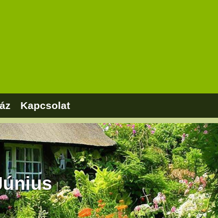
áz
Kapcsolat
Június