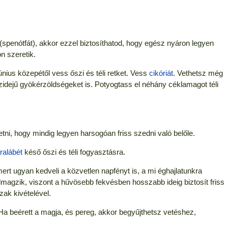
(spenótfát), akkor ezzel biztosíthatod, hogy egész nyáron legyen
n szeretik.
únius közepétől vess őszi és téli retket. Vess
cikóriát
. Vethetsz még
idejű gyökérzöldségeket is. Potyogtass el néhány céklamagot téli
ni, hogy mindig legyen harsogóan friss szedni való belőle.
ralábét
késő őszi és téli fogyasztásra.
mert ugyan kedveli a közvetlen napfényt is, a mi éghajlatunkra
elmagzik, viszont a hűvösebb fekvésben hosszabb ideig biztosít friss
zak kivételével.
 Ha beérett a magja, és pereg, akkor begyűjthetsz vetéshez,