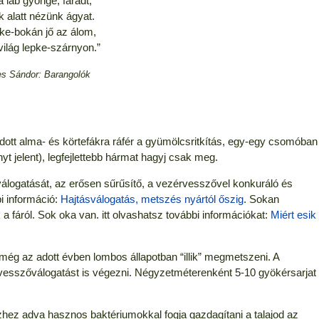
a láb gyönge, fáradt,
 alatt nézünk ágyat.
e-bokán jő az álom,
 világ lepke-szárnyon.”
s Sándor: Barangolók
ódott alma- és körtefákra ráfér a gyümölcsritkítás, egy-egy csomóban
 jelent), legfejlettebb hármat hagyj csak meg.
álogatását, az erősen sűrűsítő, a vezérvesszővel konkuráló és
bi információ:
Hajtásválogatás, metszés nyártól őszig
. Sokan
k a fáról. Sok oka van. itt olvashatsz további információkat:
Miért esik
ég az adott évben lombos állapotban “illik” megmetszeni. A
ű vesszőválogatást is végezni. Négyzetméterenként 5-10 gyökérsarjat
zhez adva hasznos baktériumokkal fogja gazdagítani a talajod az