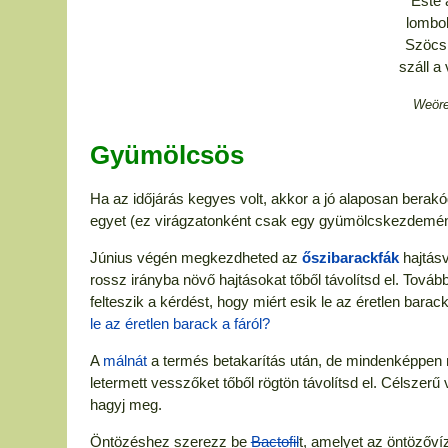
Este 
lombok
Szöcsk
száll a
Weöre
Gyümölcsös
Ha az időjárás kegyes volt, akkor a jó alaposan berak
egyet (ez virágzatonként csak egy gyümölcskezdeményt
Június végén megkezdheted az
őszibarackfák
hajtásv
rossz irányba növő hajtásokat tőből távolítsd el. Továb
felteszik a kérdést, hogy miért esik le az éretlen barac
le az éretlen barack a fáról?
A
málnát
a termés betakarítás után, de mindenképpen m
letermett vesszőket tőből rögtön távolítsd el. Célszer
hagyj meg.
Öntözéshez szerezz be
Bactofil
t, amelyet az öntözőví