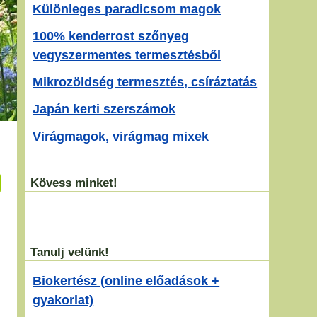
Különleges paradicsom magok
100% kenderrost szőnyeg
vegyszermentes termesztésből
Mikrozöldség termesztés, csíráztatás
Japán kerti szerszámok
Virágmagok, virágmag mixek
Kövess minket!
Tanulj velünk!
Biokertész (online előadások +
gyakorlat)