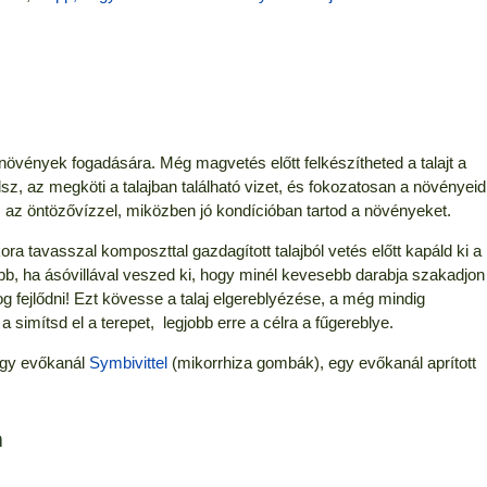
 a növények fogadására. Még magvetés előtt felkészítheted a talajt a
z, az megköti a talajban található vizet, és fokozatosan a növényeid
 az öntözővízzel, miközben jó kondícióban tartod a növényeket.
ora tavasszal komposzttal gazdagított talajból vetés előtt kapáld ki a
obb, ha ásóvillával veszed ki, hogy minél kevesebb darabja szakadjon
og fejlődni! Ezt kövesse a talaj elgereblyézése, a még mindig
a simítsd el a terepet, legjobb erre a célra a fűgereblye.
egy evőkanál
Symbivittel
(mikorrhiza gombák), egy evőkanál aprított
n