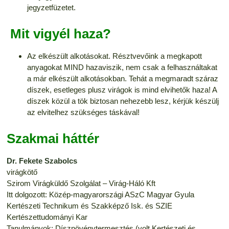
jegyzetfüzetet.
Mit vigyél haza?
Az elkészült alkotásokat. Résztvevőink a megkapott
anyagokat MIND hazaviszik, nem csak a felhasználtakat
a már elkészült alkotásokban. Tehát a megmaradt száraz
díszek, esetleges plusz virágok is mind elvihetők haza! A
díszek közül a tök biztosan nehezebb lesz, kérjük készülj
az elvitelhez szükséges táskával!
Szakmai háttér
Dr. Fekete Szabolcs
virágkötő
Szirom Virágküldő Szolgálat – Virág-Háló Kft
Itt dolgozott: Közép-magyarországi ASzC Magyar Gyula
Kertészeti Technikum és Szakképző Isk. és SZIE
Kertészettudományi Kar
Tanulmányok: Dísznövénytermesztés (volt Kertészeti és