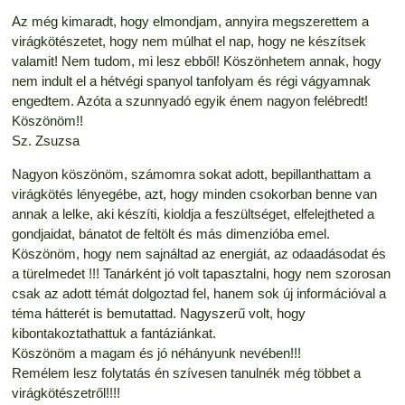
Az még kimaradt, hogy elmondjam, annyira megszerettem a
virágkötészetet, hogy nem múlhat el nap, hogy ne készítsek
valamit! Nem tudom, mi lesz ebből! Köszönhetem annak, hogy
nem indult el a hétvégi spanyol tanfolyam és régi vágyamnak
engedtem. Azóta a szunnyadó egyik énem nagyon felébredt!
Köszönöm!!
Sz. Zsuzsa
Nagyon köszönöm, számomra sokat adott, bepillanthattam a
virágkötés lényegébe, azt, hogy minden csokorban benne van
annak a lelke, aki készíti, kioldja a feszültséget, elfelejtheted a
gondjaidat, bánatot de feltölt és más dimenzióba emel.
Köszönöm, hogy nem sajnáltad az energiát, az odaadásodat és
a türelmedet !!! Tanárként jó volt tapasztalni, hogy nem szorosan
csak az adott témát dolgoztad fel, hanem sok új információval a
téma hátterét is bemutattad. Nagyszerű volt, hogy
kibontakoztathattuk a fantáziánkat.
Köszönöm a magam és jó néhányunk nevében!!!
Remélem lesz folytatás én szívesen tanulnék még többet a
virágkötészetről!!!!