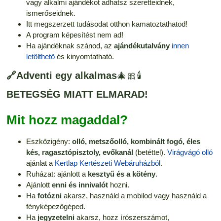
vagy alkalmi ajándékot adhatsz szeretteidnek,
ismerőseidnek.
Itt megszerzett tudásodat otthon kamatoztathatod!
A program képesítést nem ad!
Ha ajándéknak szánod, az
ajándékutalvány
innen
letölthető
és kinyomtatható.
🔗Adventi egy alkalmas
🎄🎀🕯️
BETEGSÉG MIATT ELMARAD!
Mit hozz magaddal?
Eszközigény:
olló, metszőolló, kombinált fogó, éles
kés, ragasztópisztoly, evőkanál
(betéttel).
Virágvágó olló
ajánlat a
Kertlap Kertészeti Webáruházból
.
Ruházat: ajánlott a
kesztyű és a kötény
.
Ajánlott
enni és innivalót
hozni.
Ha
fotózni
akarsz, használd a mobilod vagy használd a
fényképezőgéped.
Ha
jegyzetelni
akarsz, hozz írószerszámot,