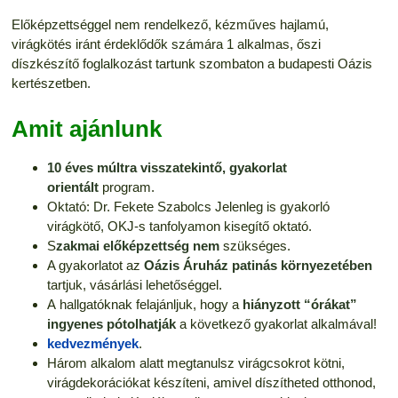
Előképzettséggel nem rendelkező, kézműves hajlamú,
virágkötés iránt érdeklődők számára 1 alkalmas, őszi
díszkészítő foglalkozást tartunk szombaton a budapesti Oázis
kertészetben.
Amit ajánlunk
10 éves múltra visszatekintő,
gyakorlat
orientált
program.
Oktató: Dr. Fekete Szabolcs Jelenleg is gyakorló
virágkötő, OKJ-s tanfolyamon kisegítő oktató.
S
zakmai előképzettség nem
szükséges.
A gyakorlatot az
Oázis Áruház patinás környezetében
tartjuk, vásárlási lehetőséggel.
A hallgatóknak felajánljuk, hogy a
hiányzott “órákat”
ingyenes pótolhatják
a következő gyakorlat alkalmával!
kedvezmények
.
Három alkalom alatt megtanulsz virágcsokrot kötni,
virágdekorációkat készíteni, amivel díszítheted otthonod,