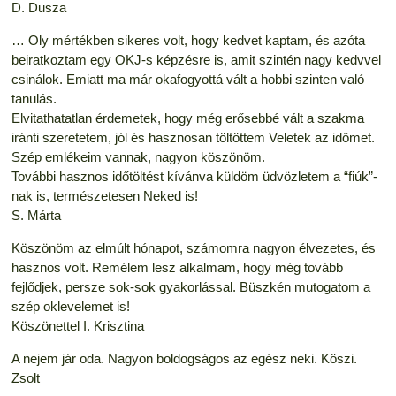
D. Dusza
… Oly mértékben sikeres volt, hogy kedvet kaptam, és azóta
beiratkoztam egy OKJ-s képzésre is, amit szintén nagy kedvvel
csinálok. Emiatt ma már okafogyottá vált a hobbi szinten való
tanulás.
Elvitathatatlan érdemetek, hogy még erősebbé vált a szakma
iránti szeretetem, jól és hasznosan töltöttem Veletek az időmet.
Szép emlékeim vannak, nagyon köszönöm.
További hasznos időtöltést kívánva küldöm üdvözletem a “fiúk”-
nak is, természetesen Neked is!
S. Márta
Köszönöm az elmúlt hónapot, számomra nagyon élvezetes, és
hasznos volt. Remélem lesz alkalmam, hogy még tovább
fejlődjek, persze sok-sok gyakorlással. Büszkén mutogatom a
szép oklevelemet is!
Köszönettel I. Krisztina
A nejem jár oda. Nagyon boldogságos az egész neki. Köszi.
Zsolt