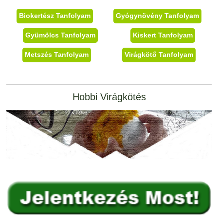
Biokertész Tanfolyam
Gyógynövény Tanfolyam
Gyümölcs Tanfolyam
Kiskert Tanfolyam
Metszés Tanfolyam
Virágkötő Tanfolyam
Hobbi Virágkötés