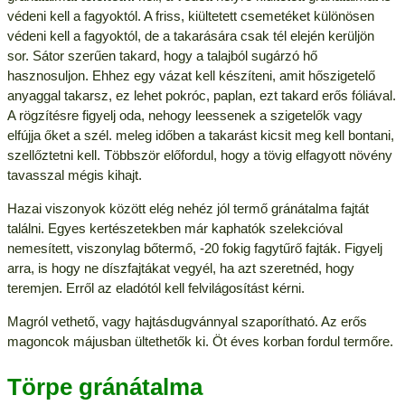
védeni kell a fagyoktól. A friss, kiültetett csemetéket különösen
védeni kell a fagyoktól, de a takarására csak tél elején kerüljön
sor. Sátor szerűen takard, hogy a talajból sugárzó hő
hasznosuljon. Ehhez egy vázat kell készíteni, amit hőszigetelő
anyaggal takarsz, ez lehet pokróc, paplan, ezt takard erős fóliával.
A rögzítésre figyelj oda, nehogy leessenek a szigetelők vagy
elfújja őket a szél. meleg időben a takarást kicsit meg kell bontani,
szellőztetni kell. Többször előfordul, hogy a tövig elfagyott növény
tavasszal mégis kihajt.
Hazai viszonyok között elég nehéz jól termő gránátalma fajtát
találni. Egyes kertészetekben már kaphatók szelekcióval
nemesített, viszonylag bőtermő, -20 fokig fagytűrő fajták. Figyelj
arra, is hogy ne díszfajtákat vegyél, ha azt szeretnéd, hogy
teremjen. Erről az eladótól kell felvilágosítást kérni.
Magról vethető, vagy hajtásdugvánnyal szaporítható. Az erős
magoncok májusban ültethetők ki. Öt éves korban fordul termőre.
Törpe gránátalma