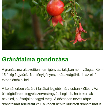
Gránátalma gondozása
A gránátalma alapvetően nem igényes, talajban nem válogat. Kb. –
15 fokig fagytűrő. Napfényigényes, szárazságtűrő, de az első
évben öntözni kell.
A konténerben vásárolt fajtákat legjobb márciusban kiültetni. Az
ültetőgödörebe tegyél szervestrágyát. Legjobb, ha bokornak
neveled, a tősarjakat hagyd meg. A dézsában nevelt törpe
gránátalmát
teleltetni
kell, a védett helyre kiültetett gránátalmát is