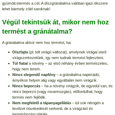
gyümölcstermés a cél. A díszgránátalma valóban igazi ékszere
lehet bármely zöld saroknak!
Végül tekintsük át, mikor nem hoz
termést a gránátalma?
A gránátalma akkor nem hoz termést, ha:
Díszfajta
(pl. telt virágú változat), amelynek virágai steril
virágszerkezetűek, így nem tudnak termést fejleszteni.
Túl fiatal
a növény – az első néhány évben természetes,
hogy nem terem.
Nincs elegendő napfény
– a gránátalma napimádó,
árnyékos helyen alig vagy egyáltalán nem virágzik.
Nincs beporzás
– ha a növény virágzik, de egyedül van, és
nincs beporzó (vagy rovarmozgás), előfordulhat, hogy
termés nem fejlődik.
Nem megfelelő a tápanyagellátás
– túl sok nitrogén a
levélzet növekedését serkenti, de a virágzást és
terméshozást gátolja.