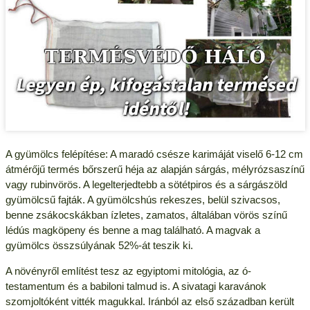
A gyümölcs felépítése: A maradó csésze karimáját viselő 6-12 cm
átmérőjű termés bőrszerű héja az alapján sárgás, mélyrózsaszínű
vagy rubinvörös. A legelterjedtebb a sötétpiros és a sárgászöld
gyümölcsű fajták. A gyümölcshús rekeszes, belül szivacsos,
benne zsákocskákban ízletes, zamatos, általában vörös színű
lédús magköpeny és benne a mag található. A magvak a
gyümölcs összsúlyának 52%-át teszik ki.
A növényről említést tesz az egyiptomi mitológia, az ó-
testamentum és a babiloni talmud is. A sivatagi karavánok
szomjoltóként vitték magukkal. Iránból az első században került