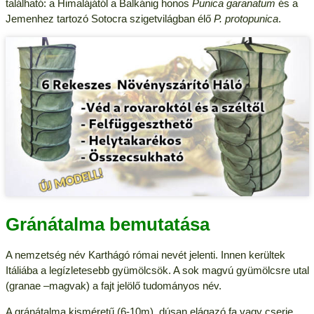
található: a Himalájától a Balkánig honos
Punica garanatum
és a
Jemenhez tartozó Sotocra szigetvilágban élő
P. protopunica
.
Gránátalma bemutatása
A nemzetség név Karthágó római nevét jelenti. Innen kerültek
Itáliába a legízletesebb gyümölcsök. A sok magvú gyümölcsre utal
(granae –magvak) a fajt jelölő tudományos név.
A gránátalma kisméretű (6-10m), dúsan elágazó fa vagy cserje.