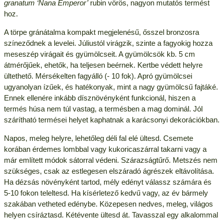
granatum ‘Nana Emperor’
rubin vörös, nagyon mutatós termést
hoz.
A törpe gránátalma kompakt megjelenésű, ősszel bronzosra
színeződnek a levelei. Júliustól virágzik, szinte a fagyokig hozza
meseszép virágait és gyümölcseit. A gyümölcsök kb. 5 cm
átmérőjűek, ehetők, ha teljesen beérnek. Kertbe védett helyre
ültethető. Mérsékelten fagyálló (- 10 fok). Apró gyümölcsei
ugyanolyan ízűek, és hatékonyak, mint a nagy gyümölcsű fajtáké.
Ennek ellenére inkább dísznövényként funkcionál, hiszen a
termés húsa nem túl vastag, a termésben a mag dominál. Jól
szárítható termései helyet kaphatnak a karácsonyi dekorációkban.
Napos, meleg helyre, lehetőleg déli fal elé ültesd. Csemete
korában érdemes lombbal vagy kukoricaszárral takarni vagy a
már említett módok sátorral védeni. Szárazságtűrő. Metszés nem
szükséges, csak az estlegesen elszáradó ágrészek eltávolítása.
Ha dézsás növényként tartod, mély edényt válassz számára és
5-10 fokon teleltesd. Ha kísérletező kedvű vagy, az év bármely
szakában vetheted edénybe. Közepesen nedves, meleg, világos
helyen csíráztasd. Kétévente ültesd át. Tavasszal egy alkalommal