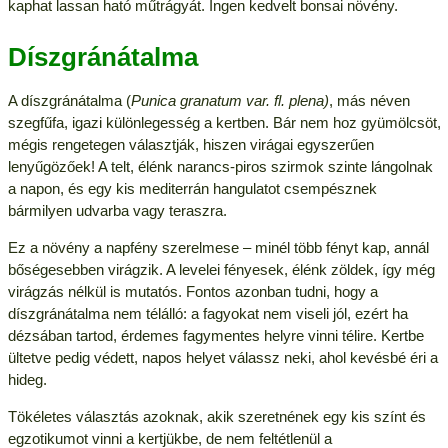
kaphat lassan ható műtrágyát. Ingen kedvelt bonsai növény.
Díszgránátalma
A díszgránátalma (
Punica granatum var. fl. plena)
, más néven
szegfűfa, igazi különlegesség a kertben. Bár nem hoz gyümölcsöt,
mégis rengetegen választják, hiszen virágai egyszerűen
lenyűgözőek! A telt, élénk narancs-piros szirmok szinte lángolnak
a napon, és egy kis mediterrán hangulatot csempésznek
bármilyen udvarba vagy teraszra.
Ez a növény a napfény szerelmese – minél több fényt kap, annál
bőségesebben virágzik. A levelei fényesek, élénk zöldek, így még
virágzás nélkül is mutatós. Fontos azonban tudni, hogy a
díszgránátalma nem télálló: a fagyokat nem viseli jól, ezért ha
dézsában tartod, érdemes fagymentes helyre vinni télire. Kertbe
ültetve pedig védett, napos helyet válassz neki, ahol kevésbé éri a
hideg.
Tökéletes választás azoknak, akik szeretnének egy kis színt és
egzotikumot vinni a kertjükbe, de nem feltétlenül a