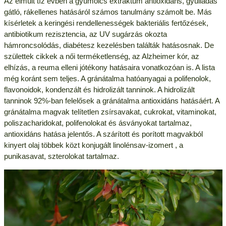
Az elmúlt tíz évben a gyümölcs extraktum antioxidáns, gyulladás
gátló, rákellenes hatásáról számos tanulmány számolt be. Más
kísérletek a keringési rendellenességek bakteriális fertőzések,
antibiotikum rezisztencia, az UV sugárzás okozta
hámroncsolódás, diabétesz kezelésben találták hatásosnak. De
születtek cikkek a női terméketlenség, az Alzheimer kór, az
elhízás, a reuma elleni jótékony hatásaira vonatkozóan is. A lista
még koránt sem teljes. A gránátalma hatóanyagai a polifenolok,
flavonoidok, kondenzált és hidrolizált tanninok. A hidrolizált
tanninok 92%-ban felelősek a gránátalma antioxidáns hatásáért. A
gránátalma magvak telítetlen zsírsavakat, cukrokat, vitaminokat,
poliszacharidokat, polifenolokat és ásványokat tartalmaz,
antioxidáns hatása jelentős. A szárított és porított magvakból
kinyert olaj többek közt konjugált linolénsav-izomert , a
punikasavat, szterolokat tartalmaz.