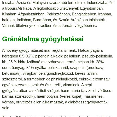
Indiába, Ázsia és Malaysia szárazabb területeire, Indonéziába, és
a trópusi Afrikába. A legfontosabb ültetvények Egyiptomban,
Kínában, Afganisztánban, Pakisztánban, Bangladesben, Iránban,
irakban, Indiában, Burmában, és Szaúd-Arábiában találhatók.
Vannak ültetvények Izraelben és a Jordán völgyében is.
Gránátalma gyógyhatásai
A növény gyógyhatásait már régóta ismerik. Hatóanyagai a
kéregben 0,5-0,7% piperidin alkaloid pelletierin, pseudo-pelletierin,
kb. 25 % hidrolizálható cserzőanyag, terméshéjban kb. 28%
cserzőanyag, 34% nyálka-poliszaharid, szaponin (ursolsav,
betulinsav), virágban pelargonidin-glikozid, kevés tannin,
szitoszterol, a termésben delphinidinglikozid, cukrok, citromsav,
egyéb szerves savak és észtereik, vitaminok. A népi
gyógyászatban a szárított virágok haematuria (a vizelet vöröses-
barnás színeződik), haemoptysis (véres köpet), hasmenés,
vérhas, orrvérzés ellen alkalmazták, a diabéteszt gyógyították
vele.