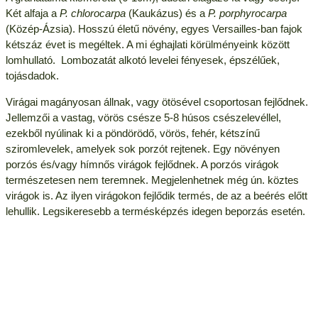
Két alfaja a
P. chlorocarpa
(Kaukázus) és a
P. porphyrocarpa
(Közép-Ázsia). Hosszú életű növény, egyes Versailles-ban fajok
kétszáz évet is megéltek. A mi éghajlati körülményeink között
lomhullató. Lombozatát alkotó levelei fényesek, épszélűek,
tojásdadok.
Virágai magányosan állnak, vagy ötösével csoportosan fejlődnek.
Jellemzői a vastag, vörös csésze 5-8 húsos csészelevéllel,
ezekből nyúlinak ki a pöndörödő, vörös, fehér, kétszínű
sziromlevelek, amelyek sok porzót rejtenek. Egy növényen
porzós és/vagy hímnős virágok fejlődnek. A porzós virágok
természetesen nem teremnek. Megjelenhetnek még ún. köztes
virágok is. Az ilyen virágokon fejlődik termés, de az a beérés előtt
lehullik. Legsikeresebb a termésképzés idegen beporzás esetén.