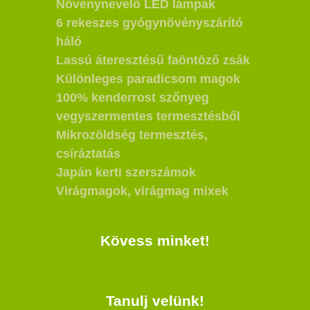
Növénynevelő LED lámpák
6 rekeszes gyógynövényszárító
háló
Lassú áteresztésű faöntöző zsák
Különleges paradicsom magok
100% kenderrost szőnyeg
vegyszermentes termesztésből
Mikrozöldség termesztés,
csíráztatás
Japán kerti szerszámok
Virágmagok, virágmag mixek
Kövess minket!
Tanulj velünk!