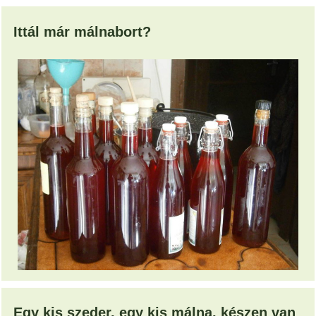
Ittál már málnabort?
Egy kis szeder, egy kis málna, készen van