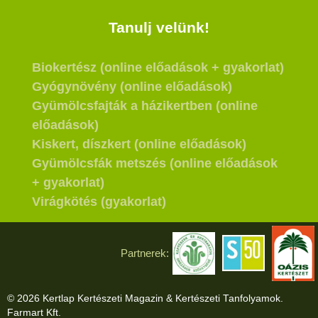
Tanulj velünk!
Biokertész (online előadások + gyakorlat)
Gyógynövény (online előadások)
Gyümölcsfajták a házikertben (online
előadások)
Kiskert, díszkert (online előadások)
Gyümölcsfák metszés (online előadások
+ gyakorlat)
Virágkötés (gyakorlat)
Partnerek:
© 2026 Kertlap Kertészeti Magazin & Kertészeti Tanfolyamok.
Farmart Kft.