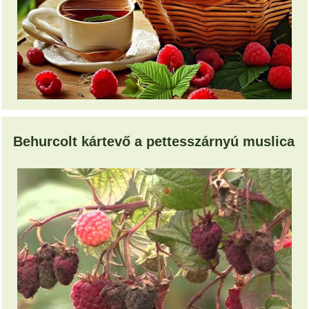
Behurcolt kártevő a pettesszárnyú muslica