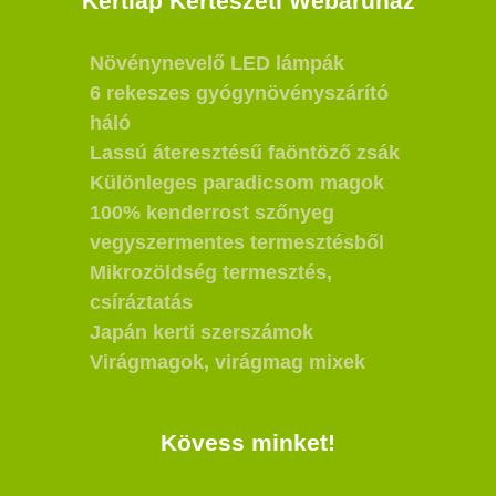
Kertlap Kertészeti Webáruház
Növénynevelő LED lámpák
6 rekeszes gyógynövényszárító
háló
Lassú áteresztésű faöntöző zsák
Különleges paradicsom magok
100% kenderrost szőnyeg
vegyszermentes termesztésből
Mikrozöldség termesztés,
csíráztatás
Japán kerti szerszámok
Virágmagok, virágmag mixek
Kövess minket!