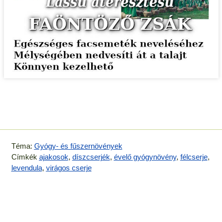
Téma:
Gyógy- és fűszernövények
Címkék
ajakosok
,
díszcserjék
,
évelő gyógynövény
,
félcserje
,
levendula
,
virágos cserje