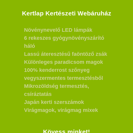
Kertlap Kertészeti Webáruház
Növénynevelő LED lámpák
6 rekeszes gyógynövényszárító
háló
Lassú áteresztésű faöntöző zsák
Különleges paradicsom magok
100% kenderrost szőnyeg
vegyszermentes termesztésből
Mikrozöldség termesztés,
csíráztatás
Japán kerti szerszámok
Virágmagok, virágmag mixek
Kövess minket!