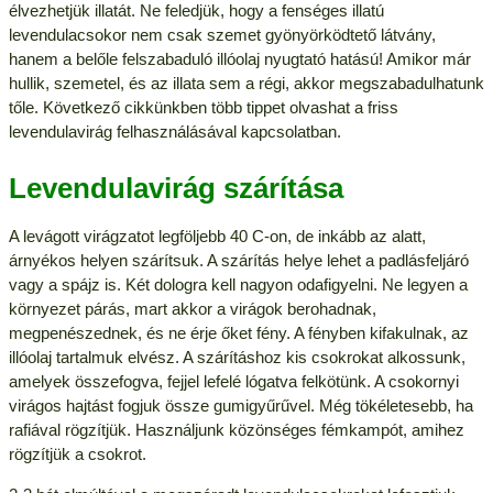
élvezhetjük illatát. Ne feledjük, hogy a fenséges illatú
levendulacsokor nem csak szemet gyönyörködtető látvány,
hanem a belőle felszabaduló illóolaj nyugtató hatású! Amikor már
hullik, szemetel, és az illata sem a régi, akkor megszabadulhatunk
tőle. Következő cikkünkben több tippet olvashat a friss
levendulavirág felhasználásával kapcsolatban.
Levendulavirág szárítása
A levágott virágzatot legföljebb 40 C-on, de inkább az alatt,
árnyékos helyen szárítsuk. A szárítás helye lehet a padlásfeljáró
vagy a spájz is. Két dologra kell nagyon odafigyelni. Ne legyen a
környezet párás, mart akkor a virágok berohadnak,
megpenészednek, és ne érje őket fény. A fényben kifakulnak, az
illóolaj tartalmuk elvész. A szárításhoz kis csokrokat alkossunk,
amelyek összefogva, fejjel lefelé lógatva felkötünk. A csokornyi
virágos hajtást fogjuk össze gumigyűrűvel. Még tökéletesebb, ha
rafiával rögzítjük. Használjunk közönséges fémkampót, amihez
rögzítjük a csokrot.