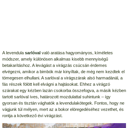
A levendula
sarlóval
való aratása hagyományos, kíméletes
módszer, amely különösen alkalmas kisebb mennyiségű
betakarításhoz. A levágást a virágzás csúcsán érdemes
elvégezni, amikor a bimbók már kinyíltak, de még nem kezdtek el
tömegesen elhullani. A sarlóval a virágszárak alsó harmadánál, a
fás részek fölött kell elvágni a hajtásokat. Ehhez a virágzó
szárakat egy kézben lazán csokorba összefogva, a másik kézben
tartott sarlóval íves, határozott mozdulattal suhintunk – így
gyorsan és tisztán vághatók a levendulakötegek. Fontos, hogy ne
vágjunk túl mélyen, mert az a bokor elöregedéséhez vezethet, és
rontja a következő évi virágzást.