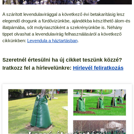
A szárított levendulavirággal a következő évi betakarításig lesz
elegendő drogunk a fürdővizünkbe, ajándékba készíthető álom-és
illatpárnába, sőt molyriasztóként a szekrényünkbe is. Néhány
tippet olvashat a levendulavirág felhasználásáról a következő
cikkünkben:
Levendula a háztartásban
.
Szeretnél értesülni ha új cikket teszünk közzé?
Iratkozz fel a hírlevelünkre:
Hírlevél feliratkozás