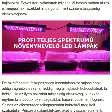
hajtásokat. Egyes kerti változatok teljesen jól látható módon alulról
is megújulnak. Ezekkel nincs gond, mert szinte a talajszintig
visszavághatók.
De az elfásodott, felkopaszodott levendulabokor sajnos csak
addig vágható vissza, ameddig még új hajtások kukucskálnak ki
belőle. Ha az ilyen bokrokat talajszintig visszavágjuk, akkor
egyben ki is dobtuk őket. Legalábbis hajtani többé nem fognak.
Sajnos az elkeserítően felkopaszodott bokroktól meg kell
szabadulni. Persze a galamblelkűek őket is visszametszhetik,