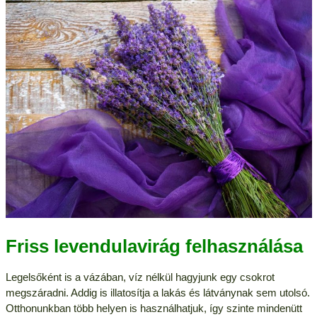
Friss levendulavirág felhasználása
Legelsőként is a vázában, víz nélkül hagyjunk egy csokrot
megszáradni. Addig is illatosítja a lakás és látványnak sem utolsó.
Otthonunkban több helyen is használhatjuk, így szinte mindenütt