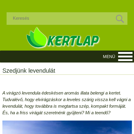
Szedjünk levendulát
A virágzó levendula édeskésen aromás illata belengi a kertet.
Tudvalévő, hogy elvirágzáskor a leveles szárig vissza kell vágni a
levendulát, hogy továbbra is megtartsa szép, kompakt formáját.
És, ha a friss virágát szeretnénk gyűjteni? Mi a teendő?