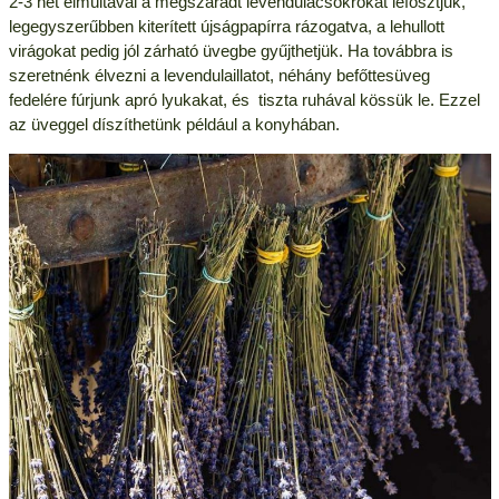
2-3 hét elmúltával a megszáradt levendulacsokrokat lefosztjuk,
legegyszerűbben kiterített újságpapírra rázogatva, a lehullott
virágokat pedig jól zárható üvegbe gyűjthetjük. Ha továbbra is
szeretnénk élvezni a levendulaillatot, néhány befőttesüveg
fedelére fúrjunk apró lyukakat, és tiszta ruhával kössük le. Ezzel
az üveggel díszíthetünk például a konyhában.