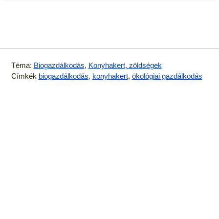
Téma:
Biogazdálkodás
,
Konyhakert, zöldségek
Címkék
biogazdálkodás
,
konyhakert
,
ökológiai gazdálkodás