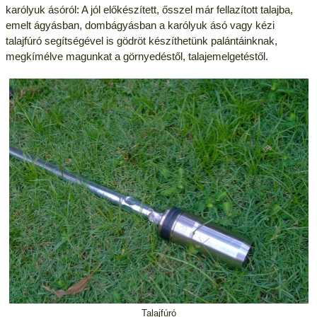
karólyuk ásóról: A jól előkészített, ősszel már fellazított talajba,
emelt ágyásban, dombágyásban a karólyuk ásó vagy kézi
talajfúró segítségével is gödröt készíthetünk palántáinknak,
megkímélve magunkat a görnyedéstől, talajemelgetéstől.
Talajfúró