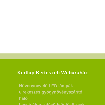
Kertlap Kertészeti Webáruház
Növénynevelő LED lámpák
6 rekeszes gyógynövényszárító
háló
Lassú áteresztésű faöntöző zsák