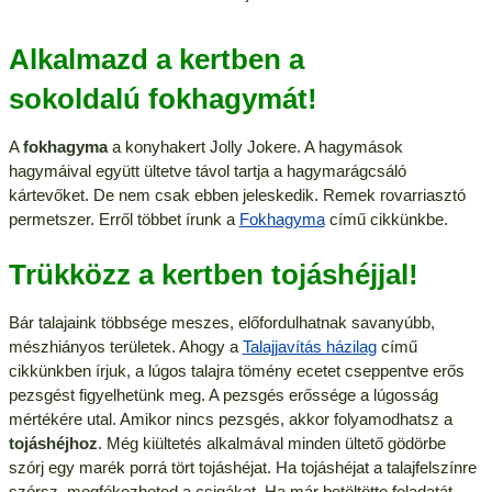
Alkalmazd a kertben a
sokoldalú fokhagymát!
A
fokhagyma
a konyhakert Jolly Jokere. A hagymások
hagymáival együtt ültetve távol tartja a hagymarágcsáló
kártevőket. De nem csak ebben jeleskedik. Remek rovarriasztó
permetszer. Erről többet írunk a
Fokhagyma
című cikkünkbe.
Trükközz a kertben tojáshéjjal!
Bár talajaink többsége meszes, előfordulhatnak savanyúbb,
mészhiányos területek. Ahogy a
Talajjavítás házilag
című
cikkünkben írjuk, a lúgos talajra tömény ecetet cseppentve erős
pezsgést figyelhetünk meg. A pezsgés erőssége a lúgosság
mértékére utal. Amikor nincs pezsgés, akkor folyamodhatsz a
tojáshéjhoz
. Még kiültetés alkalmával minden ültető gödörbe
szórj egy marék porrá tört tojáshéjat. Ha tojáshéjat a talajfelszínre
szórsz, megfékezheted a csigákat. Ha már betöltötte feladatát,