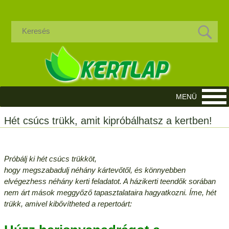
Hét csúcs trükk, amit kipróbálhatsz a kertben!
Próbálj ki hét csúcs trükköt,
hogy megszabadulj néhány kártevőtől, és könnyebben
elvégezhess néhány kerti feladatot. A házikerti teendők sorában
nem árt mások meggyőző tapasztalataira hagyatkozni. Íme, hét
trükk, amivel kibővítheted a repertoárt: