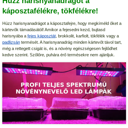
Húzz harisnyanadrágot a
káposztafélékre, tökfélékre!
Húzz harisnyanadrágot a káposztafejre, hogy megkíméld őket a
kártevők támadásától! Amikor a fejesedni kezd, bujtasd
harisnyába a
fejes káposztát
, brokkolit, karfiolt, tökfélék vagy a
padlizsán
termését. A harisnyanadrág minden kártevőt távol tart,
még a rettegett csigát is, és a növény egészségesen fejlődhet
kedve szerint. Szőlőre, puhára érő termésekre nem ajánljuk.