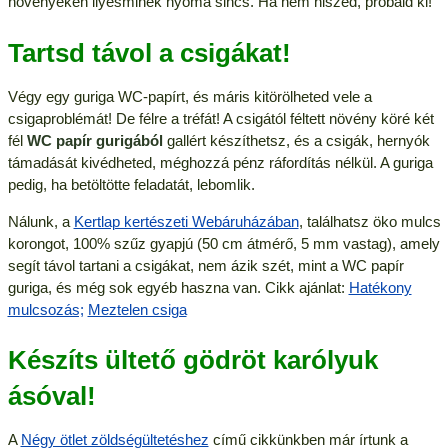
növényeken ilyesminek nyoma sincs. Ha nem hiszed, próbáld ki!
Tartsd távol a csigákat!
Végy egy guriga WC-papírt, és máris kitörölheted vele a
csigaproblémát! De félre a tréfát! A csigától féltett növény köré két
fél
WC papír gurigából
gallért készíthetsz, és a csigák, hernyók
támadását kivédheted, méghozzá pénz ráfordítás nélkül. A guriga
pedig, ha betöltötte feladatát, lebomlik.
Nálunk, a
Kertlap kertészeti Webáruházában
, találhatsz öko mulcs
korongot, 100% szűz gyapjú (50 cm átmérő, 5 mm vastag), amely
segít távol tartani a csigákat, nem ázik szét, mint a WC papír
guriga, és még sok egyéb haszna van. Cikk ajánlat:
Hatékony
mulcsozás;
Meztelen csiga
Készíts ültető gödröt karólyuk
ásóval!
A
Négy ötlet zöldségültetéshez
című cikkünkben már írtunk a