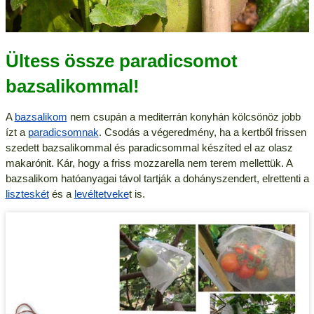
Ültess össze paradicsomot
bazsalikommal!
A
bazsalikom
nem csupán a mediterrán konyhán kölcsönöz jobb
ízt a
paradicsomnak
. Csodás a végeredmény, ha a kertből frissen
szedett bazsalikommal és paradicsommal készíted el az olasz
makarónit. Kár, hogy a friss mozzarella nem terem mellettük. A
bazsalikom hatóanyagai távol tartják a dohányszendert, elrettenti a
liszteskét
és a
levéltetveke
t is.