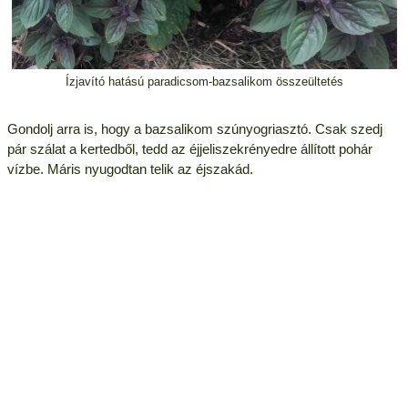
Ízjavító hatású paradicsom-bazsalikom összeültetés
Gondolj arra is, hogy a bazsalikom szúnyogriasztó. Csak szedj
pár szálat a kertedből, tedd az éjjeliszekrényedre állított pohár
vízbe. Máris nyugodtan telik az éjszakád.