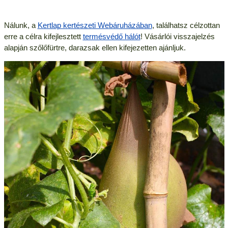
Nálunk, a
Kertlap kertészeti Webáruházában
, találhatsz célzottan
erre a célra kifejlesztett
termésvédő hálót
! Vásárlói visszajelzés
alapján szőlőfürtre, darazsak ellen kifejezetten ajánljuk.