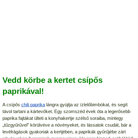
Vedd körbe a kertet csípős
paprikával!
A csípős
chili paprika
lángra gyújtja az ízlelőbimbókat, és segít
távol tartani a kártevőket. Egy szomszéd évek óta a legerősebb
paprika fajtákat ülteti a konyhakertje szélső soraiba, mintegy
„tűzgyűrűvel” körülvéve a növényeket, és lássatok csudát, bár a
levélrágások gyakoriak a kertjében, a paprikák gyűrűjébe zárt