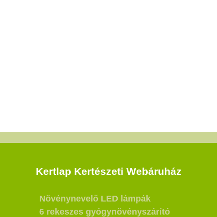
Kertlap Kertészeti Webáruház
Növénynevelő LED lámpák
6 rekeszes gyógynövényszárító