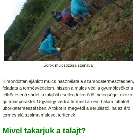
Sorok mulcsozása szénával
Kimondottan ajánlott mulcs használata a szamócatermesztésben,
feladata a termésvédelem, hiszen a mulcs védi a gyümölcsöket a
felfröccsenő sártól, a talajból esetleg felverődő, betegséget okozó
gombaspóráktól. Ugyanígy védi a termést a nem hálóra futtatott
uborkatermesztésben. A tököt is megvédi a serüléstől, ha az érő
termés alá szalma mulcsot terítenek.
Mivel takarjuk a talajt?