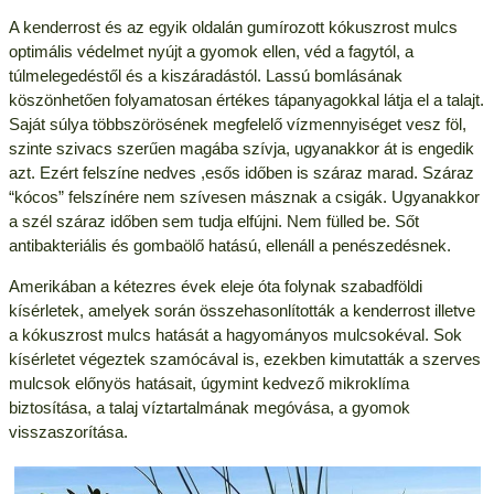
A kenderrost és az egyik oldalán gumírozott kókuszrost mulcs
optimális védelmet nyújt a gyomok ellen, véd a fagytól, a
túlmelegedéstől és a kiszáradástól. Lassú bomlásának
köszönhetően folyamatosan értékes tápanyagokkal látja el a talajt.
Saját súlya többsz
örösének megfelelő vízmennyiséget vesz föl,
szinte szivacs szerűen magába szívja, ugyanakkor át is engedik
azt. Ezért felszíne nedves ,esős időben is száraz marad. Száraz
“kócos” felszínére nem szívesen másznak a csigák. Ugyanakkor
a szél száraz időben sem tudja elfújni. Nem fülled be. Sőt
antibakteriális és gombaölő hatású, ellenáll a penészedésnek.
Amerikában a kétezres évek eleje óta folynak szabadföldi
kísérletek, amelyek során összehasonlították a kenderrost illetve
a kókuszrost mulcs hatását a hagyományos mulcsokéval. Sok
kísérletet végeztek szamócával is, ezekben kimutatták a szerves
mulcsok előnyös hatásait, úgymint kedvező mikroklíma
biztosítása, a talaj víztartalmának megóvása, a gyomok
visszaszorítása.