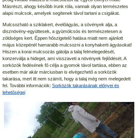
Másrészt, ahogy később írunk róla, vannak olyan természetes
alapú mulcsok, amelyek segítenek távol tartani a csigákat.
Mulcsozható a sziklakert, évelőágyás, a sövények alja, a
dísznövény-együttesek, a gyümölcsös és természetesen a
zöldséges kert. Éppen hőszigetelő hatása miatt nem ajánlott
május közepénél hamarabb mulcsozni a konyhakerti ágyásokat!
Hiszen a korai mulcsozás gátolja a talaj felmelegedését,
konzerválja a hideget, ami visszaveti a növények fejlődését. A
sorközök fedésének fő célja a gyomok távol tartása, ebben az
esetben már akár márciusban is elvégezhető a sorközök
takarása, mert itt nem számít, hogy a talaj még nem melegedett
fel. További információk:
Sorközök takarásának előnyei és
lehetőségei