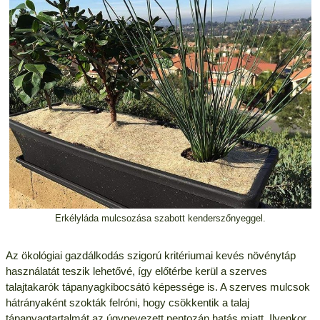
Erkélyláda mulcsozása szabott kenderszőnyeggel.
Az ökológiai gazdálkodás szigorú kritériumai kevés növénytáp
használatát teszik lehetővé, így előtérbe kerül a szerves
talajtakarók tápanyagkibocsátó képessége is. A szerves mulcsok
hátrányaként szokták felróni, hogy csökkentik a talaj
tápanyagtartalmát az úgynevezett pentozán hatás miatt. Ilyenkor