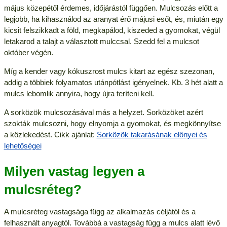
május közepétől érdemes, időjárástól függően. Mulcsozás előtt a
legjobb, ha kihasználod az aranyat érő májusi esőt, és, miután egy
kicsit felszikkadt a föld, megkapálod, kiszeded a gyomokat, végül
letakarod a talajt a választott mulccsal. Szedd fel a mulcsot
október végén.
Míg a kender vagy kókuszrost mulcs kitart az egész szezonan,
addig a többiek folyamatos utánpótlást igényelnek. Kb. 3 hét alatt a
mulcs lebomlik annyira, hogy újra teríteni kell.
A sorközök mulcsozásával más a helyzet. Sorközöket azért
szokták mulcsozni, hogy elnyomja a gyomokat, és megkönnyítse
a közlekedést. Cikk ajánlat:
Sorközök takarásának előnyei és
lehetőségei
Milyen vastag legyen a
mulcsréteg?
A mulcsréteg vastagsága függ az alkalmazás céljától és a
felhasznált anyagtól. Továbbá a vastagság függ a mulcs alatt lévő