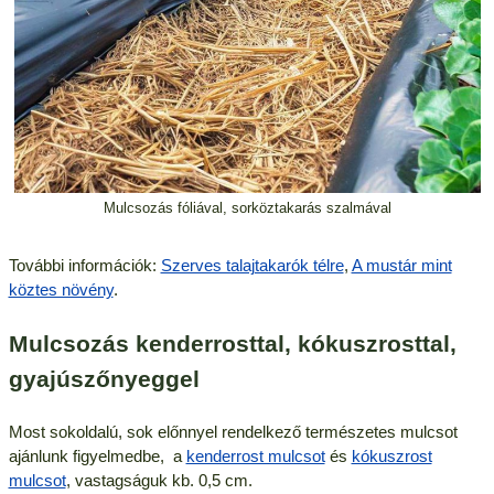
Mulcsozás fóliával, sorköztakarás szalmával
További információk:
Szerves talajtakarók télre
,
A mustár mint
köztes növény
.
Mulcsozás kenderrosttal, kókuszrosttal,
gyajúszőnyeggel
Most sokoldalú, sok előnnyel rendelkező természetes mulcsot
ajánlunk figyelmedbe, a
kenderrost mulcsot
és
kókuszrost
mulcsot
, vastagságuk kb. 0,5 cm.