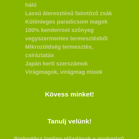
háló
Lassú áteresztésű faöntöző zsák
Különleges paradicsom magok
100% kenderrost szőnyeg
vegyszermentes termesztésből
Mikrozöldség termesztés,
csíráztatás
Japán kerti szerszámok
Virágmagok, virágmag mixek
Kövess minket!
Tanulj velünk!
Biokertész (online előadások + gyakorlat)