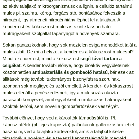
az aktív talajlakó mikroorganizmusok a lignin, a cellulóz tartalmú
mulcs pl. szalma, kéreg, forgács stb. bontásához felveszik a
nitrogént, így átmeneti nitrogénhiány léphet fel a talajban. A
kenderrost és kókuszrost mulcs is szinte lassan ható
műtrágyaként szolgáltat tápanyagot a növények számára.
Sokan panaszkodnak, hogy sok meztelen csiga menedéket talál a
mulcs alatt. De mi a helyzet a kender és a kókuszrost mulccsal?
Mind a kenderrost, mind a kókuszrost
segít távol tartani a
csigákat
. A kender további előnye, hogy bioaktív vegyületeinek
köszönhetően
antibakteriális és gombaölő hatású
, bár ezek az
állítások még további tudományos bizonyításra szorulnak,
azonban sok megfigyelés szól emellett. A kender- és kókuszrost
mulcs ellenáll a penészedésnek, így a mulcsozás okozta
párásabb környezet, amit egyébként a mulcsozás hátrányaként
szoktak felróni, sem növeli a gombafertőzések veszélyét.
További előnye, hogy véd a károsítók támadásától is. Pl.
káposztafélék (pl. fejes káposzta) palántáinak gallérozására lehet
használni, véd a talajlakó kártevőktől, amik a talajból kikelve
támadnák a növényt, és a tavaszi káposztalégytől is megvéd,