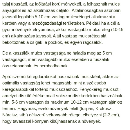
talaj típusától, az időjárási körülményektől, a felhasznált mulcs
anyagától és az alkalmazás céljától. Általánosságban azonban
javasolt legalább 5-10 cm vastag mulcsréteget alkalmazni a
kertben vagy a mezőgazdasági területeken. Például ha a cél a
gyomnövények elnyomása, akkor vastagabb mulcsréteg (10-15
cm) alkalmazása javasolt. A túl vastzag mulcsréteg alá
beköltöznek a csigák, a pockok, és egyén rágcsálók.
De a kaszálék mulcs vastagsága ne haladja meg az 5 cm
vastagságot, mert vastagabb mulcs esetében a fűszálak
összetapadnak, és berohadhatnak.
Apró szemű kéregdarabokat használunk mulcsként, akkor az
optimális vastagság lehet magasabb, mint a szélesebb
kéregdarabokkal történő mulcsozáshoz. Fenyőkéreg mulcsot,
amelyet díszítő értéke miatt sokszor díszkertekben használnak,
min. 5-6 cm vastagon és maximum 10-12 cm vastagon ajánlott
teríteni. Hagymás, évelő növények felett (tulipán, Krókusz,
Nárcisz, stb.) célszerű vékonyabb réteget elhelyezni (2-3 cm),
hogy tavasszal könnyen kibújhassanak a növények.