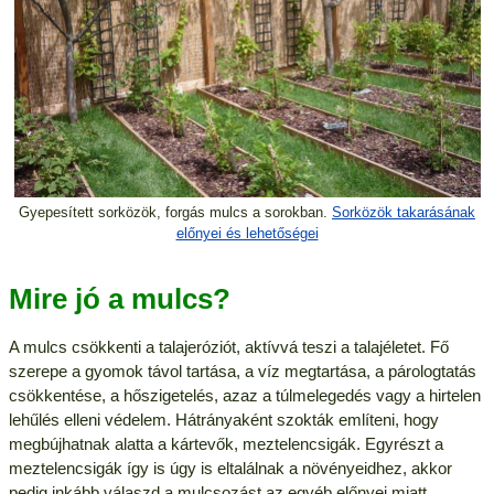
Gyepesített sorközök, forgás mulcs a sorokban.
Sorközök takarásának
előnyei és lehetőségei
Mire jó a mulcs?
A mulcs csökkenti a talajeróziót, aktívvá teszi a talajéletet. Fő
szerepe a gyomok távol tartása, a víz megtartása, a párologtatás
csökkentése, a hőszigetelés, azaz a túlmelegedés vagy a hirtelen
lehűlés elleni védelem. Hátrányaként szokták említeni, hogy
megbújhatnak alatta a kártevők, meztelencsigák. Egyrészt a
meztelencsigák így is úgy is eltalálnak a növényeidhez, akkor
pedig inkább válaszd a mulcsozást az egyéb előnyei miatt.