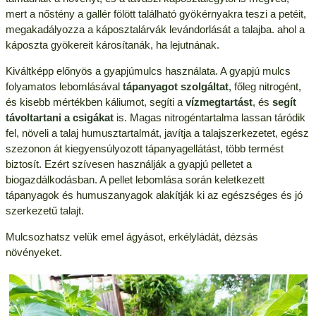
mert a nőstény a gallér fölött található gyökérnyakra teszi a petéit,
megakadályozza a káposztalárvák levándorlását a talajba. ahol a
káposzta gyökereit károsítanák, ha lejutnának.
Kiváltképp előnyös a gyapjúmulcs használata. A gyapjú mulcs
folyamatos lebomlásával
tápanyagot szolgáltat
, főleg nitrogént,
és kisebb mértékben káliumot, segíti a
vízmegtartást
, és
segít
távoltartani a csigákat
is. Magas nitrogéntartalma lassan táródik
fel, növeli a talaj humusztartalmát, javítja a talajszerkezetet, egész
szezonon át kiegyensúlyozott tápanyagellátást, több termést
biztosít. Ezért szívesen használják a gyapjú pelletet a
biogazdálkodásban. A pellet lebomlása során keletkezett
tápanyagok és humuszanyagok alakítják ki az egészséges és jó
szerkezetű talajt.
Mulcsozhatsz velük emel ágyásot, erkélyládát, dézsás
növényeket.