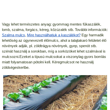
Vagy lehet természetes anyag: gyommag mentes fűkaszálék,
lomb, szalma, forgács, kéreg, kőzúzalék stb. További információk:
Szalma mulcs
,
Mire használhatjuk a kaszálékot?
Egy harmadik
lehetőség az úgynevezett élőmulcs, ahol a talajtakaró felületet élő
növények adják, pl. zöldtrágya növények, gyep, spenót stb.
szénát használj a sorokban, míg a sorközöket lehet szalmával is
mulcsozni.Ezeket a típusú mulcsokat a viszonylag gyors bomlás
miatt folyamatosan pótolni kell. Kéregmulcsot ne használj
zöldségeskertbe.