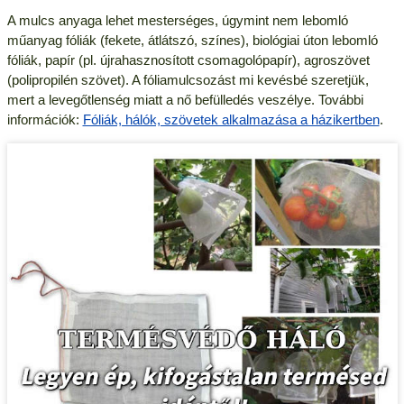
A mulcs anyaga lehet mesterséges, úgymint nem lebomló
műanyag fóliák (fekete, átlátszó, színes), biológiai úton lebomló
fóliák, papír (pl. újrahasznosított csomagolópapír), agroszövet
(polipropilén szövet). A fóliamulcsozást mi kevésbé szeretjük,
mert a levegőtlenség miatt a nő befülledés veszélye. További
információk:
Fóliák, hálók, szövetek alkalmazása a házikertben
.