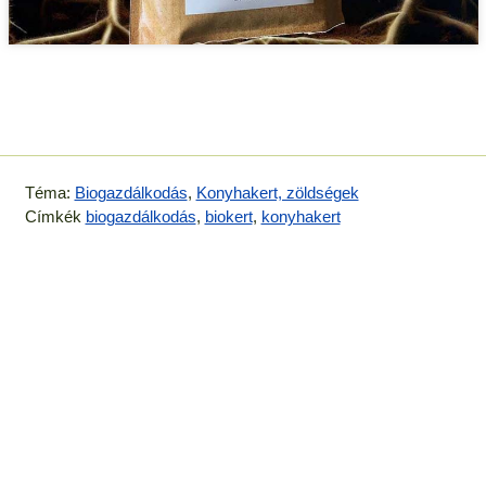
Téma:
Biogazdálkodás
,
Konyhakert, zöldségek
Címkék
biogazdálkodás
,
biokert
,
konyhakert