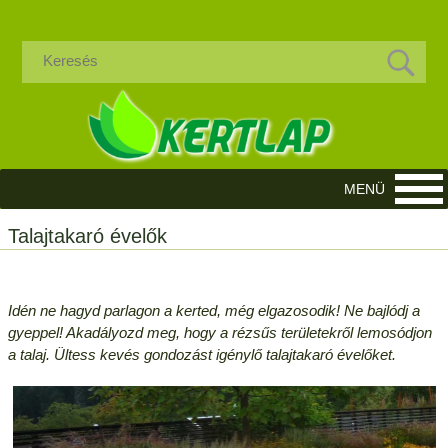
Talajtakaró évelők
Idén ne hagyd parlagon a kerted, még elgazosodik! Ne bajlódj a
gyeppel! Akadályozd meg, hogy a rézsűs területekről lemosódjon
a talaj. Ültess kevés gondozást igénylő talajtakaró évelőket.