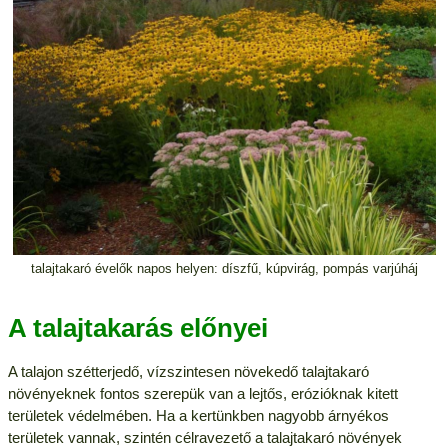
talajtakaró évelők napos helyen: díszfű, kúpvirág, pompás varjúháj
A talajtakarás előnyei
A talajon szétterjedő, vízszintesen növekedő talajtakaró
növényeknek fontos szerepük van a lejtős, erózióknak kitett
területek védelmében. Ha a kertünkben nagyobb árnyékos
területek vannak, szintén célravezető a talajtakaró növények