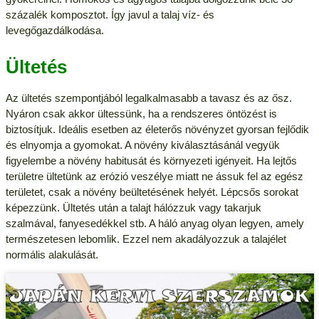
százalék komposztot. Így javul a talaj víz- és
levegőgazdálkodása.
Ültetés
Az ültetés szempontjából legalkalmasabb a tavasz és az ősz.
Nyáron csak akkor ültessünk, ha a rendszeres öntözést is
biztosítjuk. Ideális esetben az életerős növényzet gyorsan fejlődik
és elnyomja a gyomokat. A növény kiválasztásánál vegyük
figyelembe a növény habitusát és környezeti igényeit. Ha lejtős
területre ültetünk az erózió veszélye miatt ne ássuk fel az egész
területet, csak a növény beültetésének helyét. Lépcsős sorokat
képezzünk. Ültetés után a talajt hálózzuk vagy takarjuk
szalmával, fanyesedékkel stb. A háló anyag olyan legyen, amely
természetesen lebomlik. Ezzel nem akadályozzuk a talajélet
normális alakulását.