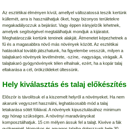
Az esztétikai élményen kívül, amellyel változatossá teszik kertünk
küllemét, arra is használhatjuk őket, hogy bizonyos területekre
megakadályozzuk a bejárást. Vagy éppen irányjelzők lehetnek,
amelyek segítségével megtalálhatjuk mondjuk a kijáratot.
Meghatározzák kertünk tereinek alakját. Átmenetet képezhetnek a
fű és a magasabbra növő más növények között. Az esztétikai
hatásokkal tovább játszhatunk, ha figyelembe vesszük, milyen a
talajtakaró növények levélmérete, -színe, -nagysága, virágaik. A
talajtakaró gyógynövények télen elhalnak, ezért, ha a kopár talaj
eltakarása a cél, örökzöldeket ültessünk.
Hely kiválasztás és talaj előkészítés
Először is távolítsuk el a kiszemelt helyről a növényeket. Ha nem
akarunk vegyszert használni, leghatásosabb mód a talaj
letakarása sötét fóliával. A növények kipusztulásához minimum
egy hónap szükséges. A növényi maradványokat
komposztálhatjuk. 15 cm mélyen ássuk fel a talajt. Kivéve a fák
gyökereinél. Homokos és agyagos talajba dolgozzunk bele 30