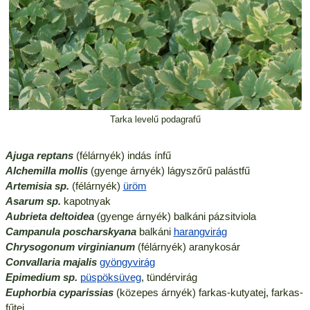
Tarka levelű podagrafű
Ajuga reptans
(félárnyék) indás ínfű
Alchemilla mollis
(gyenge árnyék) lágyszőrű palástfű
Artemisia sp.
(félárnyék)
üröm
Asarum sp.
kapotnyak
Aubrieta deltoidea
(gyenge árnyék) balkáni pázsitviola
Campanula poscharskyana
balkáni
harangvirág
Chrysogonum virginianum
(félárnyék) aranykosár
Convallaria majalis
gyöngyvirág
Epimedium sp.
püspöksüveg
, tündérvirág
Euphorbia cyparissias
(közepes árnyék) farkas-kutyatej, farkas-
fűtej