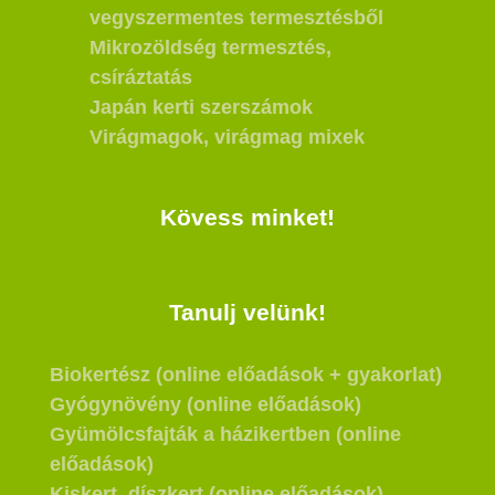
vegyszermentes termesztésből
Mikrozöldség termesztés,
csíráztatás
Japán kerti szerszámok
Virágmagok, virágmag mixek
Kövess minket!
Tanulj velünk!
Biokertész (online előadások + gyakorlat)
Gyógynövény (online előadások)
Gyümölcsfajták a házikertben (online
előadások)
Kiskert, díszkert (online előadások)