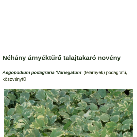
Néhány árnyéktűrő talajtakaró növény
Aegopodium podagraria
‘Variegatum’
(félárnyék) podagrafű,
köszvényfű