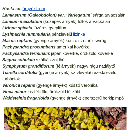
Hosta sp.
árnyékliliom
Lamiastrum (Galeobdolon) var. ‘Variegatum’
sárga árvacsalán
Lamium maculatum
(közepes árnyék) foltos árvacsalán
Liriope spicata
füzéres gyepliliom
Lysimachia nummularia
pénzlevelű
lizinka
Mazus reptans
(gyenge árnyék) kúszó szemölcsvirág
Pachysandra procumbens
amerikai kövérke
Pachysandra terminalis
japán kövérke, örökzöld kövérke
Sagina subulata
szálkás zöldhúr
Symphytum grandiflorum
(félárnyék) nagyvirágú nadálytő
Tiarella cordifolia
(gyenge árnyék) szívlevelű/ rezedalevelű
turbántok
Veronica repens
(gyenge árnyék) kúszó veronika
Vinca minor
kis télizöld, örökzöld télizöld
Waldsteinia fragarioids
(gyenge árnyék) eperszerű berkipimpó