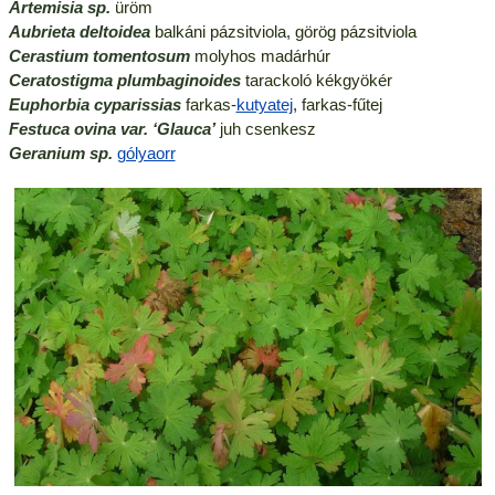
Artemisia sp.
üröm
Aubrieta deltoidea
balkáni pázsitviola, görög pázsitviola
Cerastium tomentosum
molyhos madárhúr
Ceratostigma plumbaginoides
tarackoló kékgyökér
Euphorbia cyparissias
farkas-
kutyatej
, farkas-fűtej
Festuca ovi
na var. ‘Glauca’
juh csenkesz
Geranium sp.
gólyaorr