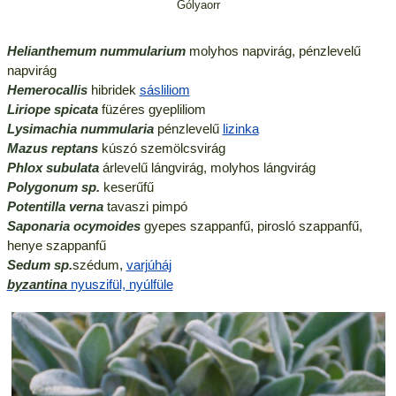
Gólyaorr
Helianthemum nummularium
molyhos napvirág, pénzlevelű
napvirág
Hemerocallis
hibridek
sásliliom
Liriope spicata
füzéres gyepliliom
Lysimachia nummularia
pénzlevelű
lizinka
Mazus reptans
kúszó szemölcsvirág
Phlox subulata
árlevelű lángvirág, molyhos lángvirág
Polygonum sp.
keserűfű
Potentilla verna
tavaszi pimpó
Saponaria ocymoides
gyepes szappanfű, pirosló szappanfű,
henye szappanfű
Sedum sp.
szédum,
varjúháj
byzantina
nyuszifül, nyúlfüle