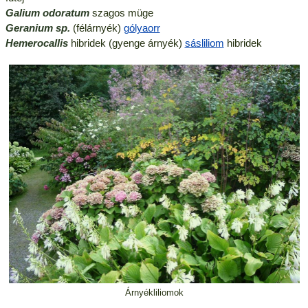
Galium odoratum
szagos müge
Geranium sp.
(félárnyék)
gólyaorr
Hemerocallis
hibridek (gyenge árnyék)
sásliliom
hibridek
Árnyékliliomok