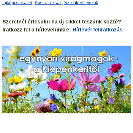
tájképi szikalert
;
Kúszó rózsák
;
Sziklakerti évelők
Szeretnél értesülni ha új cikket teszünk közzé?
Iratkozz fel a hírlevelünkre:
Hírlevél feliratkozás