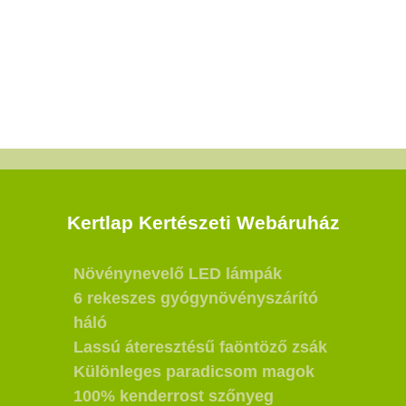
Kertlap Kertészeti Webáruház
Növénynevelő LED lámpák
6 rekeszes gyógynövényszárító
háló
Lassú áteresztésű faöntöző zsák
Különleges paradicsom magok
100% kenderrost szőnyeg