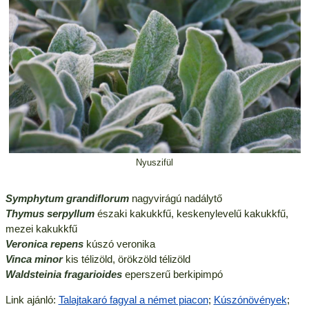
Nyuszifül
Symphytum grandiflorum
nagyvirágú nadálytő
Thymus serpyllum
északi kakukkfű, keskenylevelű kakukkfű,
mezei kakukkfű
Veronica repens
kúszó veronika
Vinca minor
kis télizöld, örökzöld télizöld
Waldsteinia fragarioides
eperszerű berkipimpó
Link ajánló:
Talajtakaró fagyal a német piacon
;
Kúszónövények
;