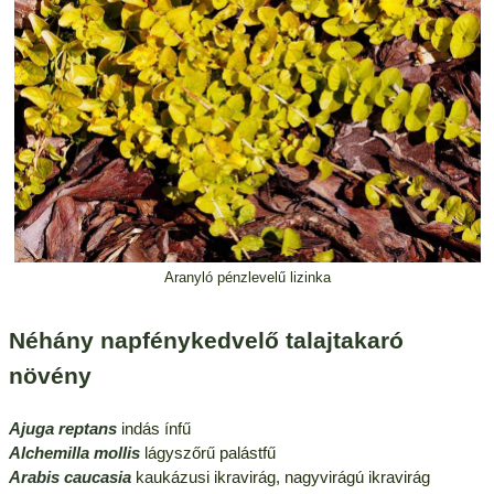
Aranyló pénzlevelű lizinka
Néhány napfénykedvelő talajtakaró
növény
Ajuga reptans
indás ínfű
Alchemilla mollis
lágyszőrű palástfű
Arabis caucasia
kaukázusi ikravirág, nagyvirágú ikravirág