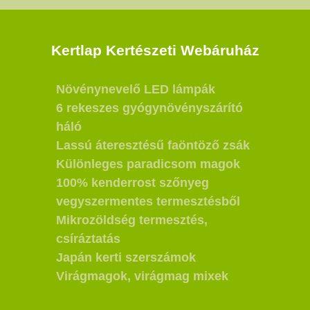
Kertlap Kertészeti Webáruház
Növénynevelő LED lámpák
6 rekeszes gyógynövényszárító
háló
Lassú áteresztésű faöntöző zsák
Különleges paradicsom magok
100% kenderrost szőnyeg
vegyszermentes termesztésből
Mikrozöldség termesztés,
csíráztatás
Japán kerti szerszámok
Virágmagok, virágmag mixek