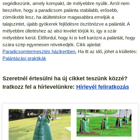
segédkezünk, amely kompakt, de mélyebbre nyúlik. Arról nem
beszélve, hogy a paradicsom palánta stabilabb, erősebb,
zömökebb lesz, ha átültetéskor magasabbra emeljük a
talajszintet, újabb gyökerek fejlődésre ösztönözve a palántát. A
mélyebbre ültetéshez az alsó levelet törjük ki, így a szár
mélyebbre kerül. Előfordul, hogy ki is kell karózni a palántát, hogy
szára szép egyenesen növekedjék. Cikk ajánlat:
Paradicsomtermesztés házikertben.
Ha itt az idő, jöhet a kiültetés:
Palántázási praktikák
Szeretnél értesülni ha új cikket teszünk közzé?
Iratkozz fel a hírlevelünkre:
Hírlevél feliratkozás