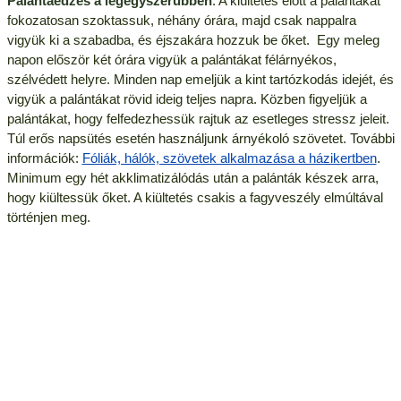
Palántaedzés a legegyszerűbben
: A kiültetés előtt a palántákat
fokozatosan szoktassuk, néhány órára, majd csak nappalra
vigyük ki a szabadba, és éjszakára hozzuk be őket. Egy meleg
napon először két órára vigyük a palántákat félárnyékos,
szélvédett helyre. Minden nap emeljük a kint tartózkodás idejét, és
vigyük a palántákat rövid ideig teljes napra. Közben figyeljük a
palántákat, hogy felfedezhessük rajtuk az esetleges stressz jeleit.
Túl erős napsütés esetén használjunk árnyékoló szövetet. További
információk:
Fóliák, hálók, szövetek alkalmazása a házikertben
.
Minimum egy hét akklimatizálódás után a palánták készek arra,
hogy kiültessük őket. A kiültetés csakis a fagyveszély elmúltával
történjen meg.