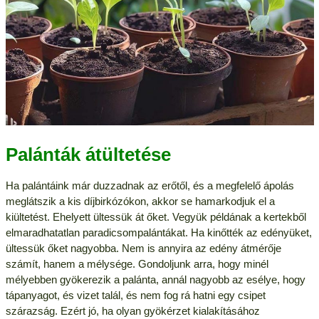
Palánták átültetése
Ha palántáink már duzzadnak az erőtől, és a megfelelő ápolás
meglátszik a kis díjbirkózókon, akkor se hamarkodjuk el a
kiültetést. Ehelyett ültessük át őket. Vegyük példának a kertekből
elmaradhatatlan paradicsompalántákat. Ha kinőtték az edényüket,
ültessük őket nagyobba. Nem is annyira az edény átmérője
számít, hanem a mélysége. Gondoljunk arra, hogy minél
mélyebben gyökerezik a palánta, annál nagyobb az esélye, hogy
tápanyagot, és vizet talál, és nem fog rá hatni egy csipet
szárazság. Ezért jó, ha olyan gyökérzet kialakításához