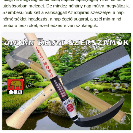
utolsósorban meleget. De mindez néhány nap múlva megváltozik.
Szembesülniük kell a valósággal! Az időjárás szeszélye, a napi
hőmérséklet ingadozás, a nap égető sugarai, a szél min-mind
próbára teszi őket, ezért edzésre van szükségük.