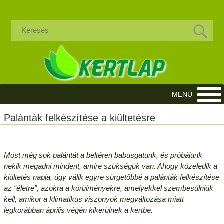
Palánták felkészítése a kiültetésre
Most még sok palántát a beltéren babusgatunk, és próbálunk
nekik megadni mindent, amire szükségük van. Ahogy közeledik a
kiültetés napja, úgy válik egyre sürgetőbbé a palánták felkészítése
az “életre”, azokra a körülményekre, amelyekkel szembesülniük
kell, amikor a klimatikus viszonyok megváltozása miatt
legkorábban április végén kikerülnek a kertbe.