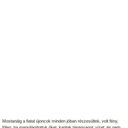
Mostanáig a fiatal újoncok minden jóban részesültek, volt fény,
főleg, ha megvilágítottuk őket, kaptak tápanyagot, vizet, és nem