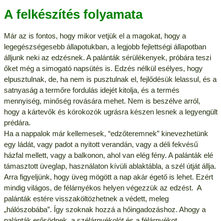
A felkészítés folyamata
Már az is fontos, hogy mikor vetjük el a magokat, hogy a
legegészségesebb állapotukban, a legjobb fejlettségi állapotban
álljunk neki az edzésnek. A palánták sérülékenyek, próbára teszi
őket még a simogató napsütés is. Edzés nélkül esélyes, hogy
elpusztulnak, de, ha nem is pusztulnak el, fejlődésük lelassul, és a
satnyaság a termőre fordulás idejét kitolja, és a termés
mennyiség, minőség rovására mehet. Nem is beszélve arról,
hogy a kártevők és kórokozók ugrásra készen lesnek a legyengült
prédára.
Ha a nappalok már kellemesek, “edzőteremnek” kinevezhetünk
egy ládát, vagy padot a nyitott verandán, vagy a déli fekvésű
házfal mellett, vagy a balkonon, ahol van elég fény. A palánták elé
támasztott üveglap, használaton kívüli ablaktábla, a szél útját állja.
Arra figyeljünk, hogy üveg mögött a nap akár égető is lehet. Ezért
mindig világos, de félárnyékos helyen végezzük az edzést. A
palánták estére visszaköltözhetnek a védett, meleg
„hálószobába”. Így szoknak hozzá a hőingadozáshoz. Ahogy a
palánták erősödnek, a szélárnyékolót és a félárnyékot