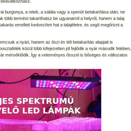
n beavatkozhass.
 burgonya, a retek, a saláta vagy a spenót betakarítása után, ne
 több termést takaríthatsz be ugyanarról a helyről, hanem a talaj
arás emellett kedvezően hat a talajéletre, és segít megőrizni a
emcsak a nyári, hanem az őszi és téli betakarítás alapjait is
ztafélék közül több kifejezetten jól fejlődik a nyár második felében,
r mérséklődik. Így a veteményes ősszel is bőséges és változatos