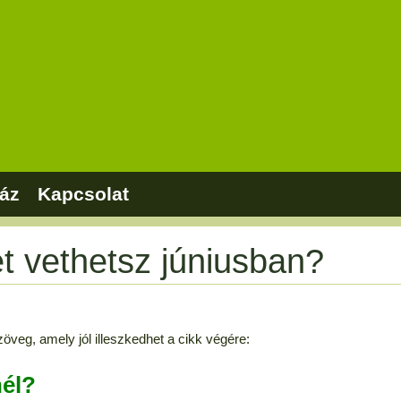
áz
Kapcsolat
t vethetsz júniusban?
öveg, amely jól illeszkedhet a cikk végére:
nél?