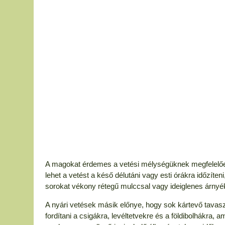
A magokat érdemes a vetési mélységüknek megfelelően 
lehet a vetést a késő délutáni vagy esti órákra időzíteni
sorokat vékony rétegű mulccsal vagy ideiglenes árnyék
A nyári vetések másik előnye, hogy sok kártevő tavasz
fordítani a csigákra, levéltetvekre és a földibolhákra,