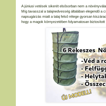
A júniusi vetések sikerét elsősorban nem a növényvál
Míg tavasszal a talajnedvesség általában elegendő a 
napsugárzás miatt a talaj felső rétege gyorsan kiszára
hogy a magok környezetében folyamatosan biztosított