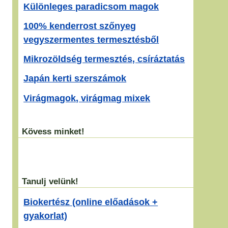
Különleges paradicsom magok
100% kenderrost szőnyeg
vegyszermentes termesztésből
Mikrozöldség termesztés, csíráztatás
Japán kerti szerszámok
Virágmagok, virágmag mixek
Kövess minket!
Tanulj velünk!
Biokertész (online előadások +
gyakorlat)