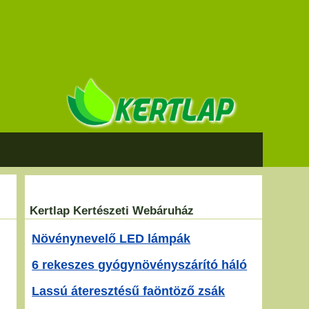
Kertlap Kertészeti Webáruház
Növénynevelő LED lámpák
6 rekeszes gyógynövényszárító háló
Lassú áteresztésű faöntöző zsák