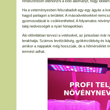
rendszeresen ellenőrizni a kelő állományt, hogy időbe
Ha a veteményesben felszabadult egy-egy ágyás a korai
hagyd parlagon a területet. A másodvetésekkel nemcsak
gyomosodását is csökkentheted. A folyamatos növénytak
talaj nedvességét a nyári hónapokban.
Aki előrelátóan tervezi a vetéseket, az júniusban már n
lerakhatja. Számos levélzöldség, gyökérzöldség és kápos
amikor a nappalok még hosszúak, de a hőmérséklet má
termést adhat.