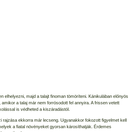
elhelyezni, majd a talajt finoman tömöríteni. Kánikulában előnyös
, amikor a talaj már nem forrósodott fel annyira. A frissen vetett
olással is védheted a kiszáradástól.
i rajzása ekkorra már lecseng. Ugyanakkor fokozott figyelmet kell
 amelyek a fiatal növényeket gyorsan károsíthatják. Érdemes