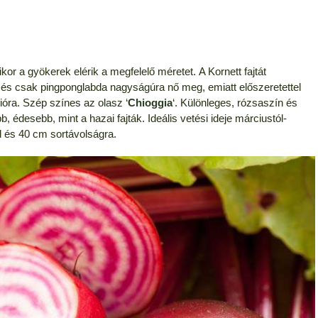
or a gyökerek elérik a megfelelő méretet. A Kornett fajtát
a, és csak pingponglabda nagyságúra nő meg, emiatt előszeretettel
óra. Szép színes az olasz ‘
Chioggia
‘. Különleges, rózsaszín és
, édesebb, mint a hazai fajták. Ideális vetési ideje márciustól-
l és 40 cm sortávolságra.