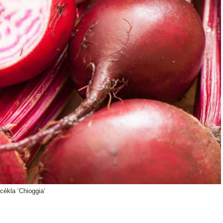
cékla ‘Chioggia’