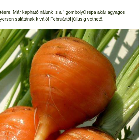
 vetésre. Már kapható nálunk is a ” gömbölyű répa akár agyagos
ersen salátának kiváló! Februártól júliusig vethető.