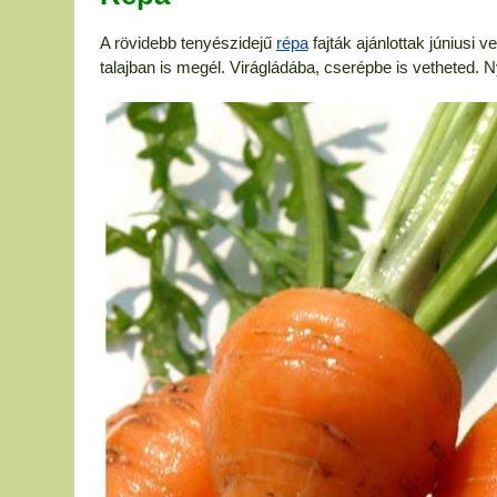
A rövidebb tenyészidejű
répa
fajták ajánlottak júniusi
talajban is megél. Virágládába, cserépbe is vetheted. Ny