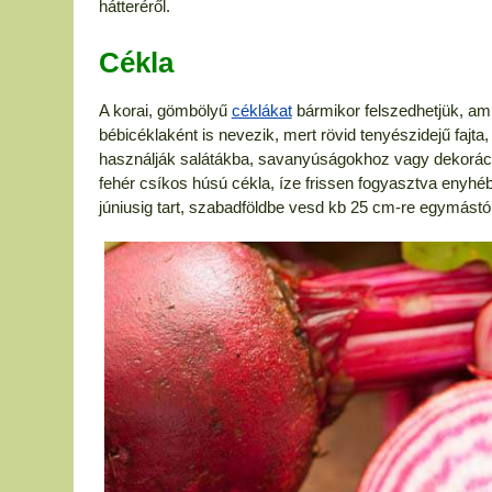
hátteréről.
Cékla
A korai, gömbölyű
céklákat
bármikor felszedhetjük, amik
bébicéklaként is nevezik, mert rövid tenyészidejű fajt
használják salátákba, savanyúságokhoz vagy dekoráci
fehér csíkos húsú cékla, íze frissen fogyasztva enyhébb
júniusig tart, szabadföldbe vesd kb 25 cm-re egymástó