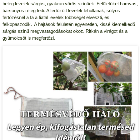
beteg levelek sárgás, gyakran vörös színűek. Felületüket hamvas,
bársonyos réteg fedi. A fertőzött levelek lehullanak, súlyos
fertőzésnél a fa a fiatal levelek többségét elveszti, és
felkopaszodik. A hajtások felületén egyenetlen, kissé kiemelkedő
sárgás színű megvastagodásokat okoz. Ritkán a virágot és a
gyümölcsöt is megfertőzi.