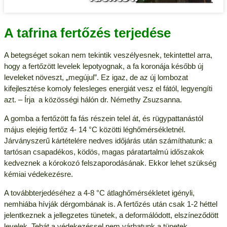
A tafrina fertőzés terjedése
A betegséget sokan nem tekintik veszélyesnek, tekintettel arra,
hogy a fertőzött levelek lepotyognak, a fa koronája később új
leveleket növeszt, „megújul”. Ez igaz, de az új lombozat
kifejlesztése komoly felesleges energiát vesz el fától, legyengíti
azt. – Írja a közösségi hálón dr. Némethy Zsuzsanna.
A gomba a fertőzött fa fás részein telel át, és rügypattanástól
május elejéig fertőz 4- 14 °C közötti léghőmérsékletnél.
Járványszerű kártételére nedves időjárás után számíthatunk: a
tartósan csapadékos, ködös, magas páratartalmú időszakok
kedveznek a kórokozó felszaporodásának. Ekkor lehet szükség
kémiai védekezésre.
A továbbterjedéséhez a 4-8 °C átlaghőmérsékletet igényli,
nemhiába hívják dérgombának is. A fertőzés után csak 1-2 héttel
jelentkeznek a jellegzetes tünetek, a deformálódott, elszíneződött
levelek. Tehát a védekezéssel nem várhatunk a tünetek