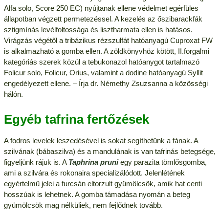
Alfa solo, Score 250 EC) nyújtanak ellene védelmet egérfüles
állapotban végzett permetezéssel. A kezelés az őszibarackfák
sztigmínás levélfoltossága és lisztharmata ellen is hatásos.
Virágzás végétől a tribázikus rézszulfát hatóanyagú Cuproxat FW
is alkalmazható a gomba ellen. A zöldkönyvhöz kötött, II.forgalmi
kategóriás szerek közül a tebukonazol hatóanygot tartalmazó
Folicur solo, Folicur, Orius, valamint a dodine hatóanyagú Syllit
engedélyezett ellene. – Írja dr. Némethy Zsuzsanna a közösségi
hálón.
Egyéb tafrina fertőzések
A fodros levelek leszedésével is sokat segíthetünk a fának. A
szilvának (bábaszilva) és a mandulának is van tafrinás betegsége,
figyeljünk rájuk is. A
Taphrina pruni
egy parazita tömlősgomba,
ami a szilvára és rokonaira specializálódott. Jelenlétének
egyértelmű jelei a furcsán eltorzult gyümölcsök, amik hat centi
hosszúak is lehetnek. A gomba támadása nyomán a beteg
gyümölcsök mag nélküliek, nem fejlődnek tovább.