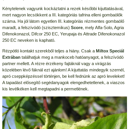
Kénytelenek vagyunk kockáztatni a rezek későbbi kijuttatásával,
mert nagyon lecsökkent a III. kategóriás tafrina elleni gombaölők
száma. Ha jól látom egyetlen III. kategóriás rézmentes gombaölő
maradt, a felszívódó (szisztemikus)
Score
, mely Alfa-Solo, Agria
Difenokonazol, Difcor 250 EC, Yerupaja és Attrade Difenokonazol
250 EC neveken is kapható.
Rézpótló kontakt szerekből teljes a hiány. Csak a
Miltox Speciál
Extrában
találhatjuk meg a mankoceb hatóanyagot, a felszívódó
partner mellett. A rézre érzékeny fajtáknál vagy a virágzás
közelében lévő fáknál ezt ajánlom! A kijuttatás mindegyik szernél,
apró cseppképzéssel történjen, be kell fednünk az apró leveleket!
A tapadást elősegítő segédanyagok elengedhetetlenek, a viaszos
kis levélkéken kell megtapadni a permetlének.