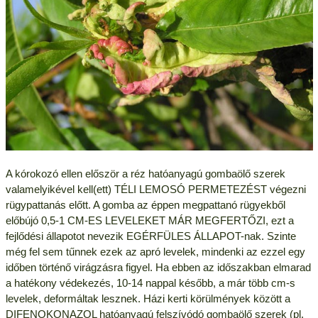
A kórokozó ellen először a réz hatóanyagú gombaölő szerek
valamelyikével kell(ett) TÉLI LEMOSÓ PERMETEZÉST végezni
rügypattanás előtt. A gomba az éppen megpattanó rügyekből
előbújó 0,5-1 CM-ES LEVELEKET MÁR MEGFERTŐZI, ezt a
fejlődési állapotot nevezik EGÉRFÜLES ÁLLAPOT-nak. Szinte
még fel sem tűnnek ezek az apró levelek, mindenki az ezzel egy
időben történő virágzásra figyel. Ha ebben az időszakban elmarad
a hatékony védekezés, 10-14 nappal később, a már több cm-s
levelek, deformáltak lesznek. Házi kerti körülmények között a
DIFENOKONAZOL hatóanyagú felszívódó gombaölő szerek (pl.