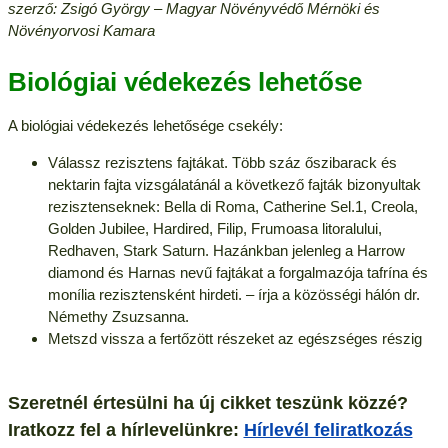
szerző: Zsigó György – Magyar Növényvédő Mérnöki és
Növényorvosi Kamara
Biológiai védekezés lehetőse
A biológiai védekezés lehetősége csekély:
Válassz rezisztens fajtákat. Több száz őszibarack és
nektarin fajta vizsgálatánál a következő fajták bizonyultak
rezisztenseknek: Bella di Roma, Catherine Sel.1, Creola,
Golden Jubilee, Hardired, Filip, Frumoasa litoralului,
Redhaven, Stark Saturn. Hazánkban jelenleg a Harrow
diamond és Harnas nevű fajtákat a forgalmazója tafrína és
monília rezisztensként hirdeti. – írja a közösségi hálón dr.
Némethy Zsuzsanna.
Metszd vissza a fertőzött részeket az egészséges részig
Szeretnél értesülni ha új cikket teszünk közzé?
Iratkozz fel a hírlevelünkre:
Hírlevél feliratkozás