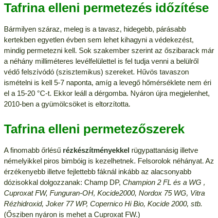
Tafrina elleni permetezés időzítése
Bármilyen száraz, meleg is a tavasz, hidegebb, párásabb
kertekben egyetlen évben sem lehet kihagyni a védekezést,
mindig permetezni kell. Sok szakember szerint az őszibarack már
a néhány milliméteres levélfelülettel is fel tudja venni a belülről
védő felszívódó (szisztemikus) szereket. Hűvös tavaszon
ismételni is kell 5-7 naponta, amíg a levegő hőmérséklete nem éri
el a 15-20 °C-t. Ekkor leáll a dérgomba. Nyáron újra megjelenhet,
2010-ben a gyümölcsöket is eltorzította.
Tafrina elleni permetezőszerek
A finomabb őrlésű
rézkészítményekkel
rügypattanásig illetve
némelyikkel piros bimbóig is kezelhetnek. Felsorolok néhányat. Az
érzékenyebb illetve fejlettebb fáknál inkább az alacsonyabb
dózisokkal dolgozzanak: Champ DP,
Champion 2 FL és a WG ,
Cuproxat FW, Funguran-OH, Kocide2000, Nordox 75 WG, Vitra
Rézhidroxid, Joker 77 WP, Copernico Hi Bio, Kocide 2000, stb.
(Ősziben nyáron is mehet a Cuproxat FW.)