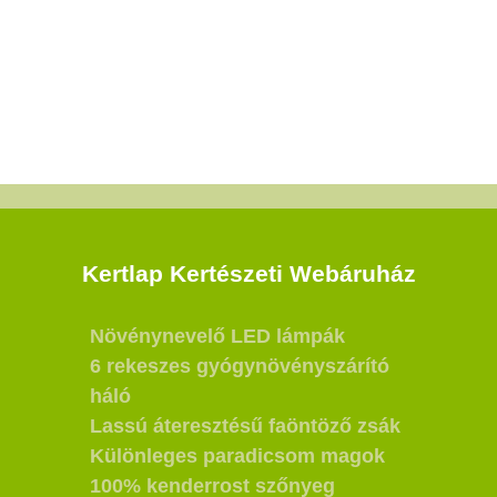
Kertlap Kertészeti Webáruház
Növénynevelő LED lámpák
6 rekeszes gyógynövényszárító
háló
Lassú áteresztésű faöntöző zsák
Különleges paradicsom magok
100% kenderrost szőnyeg