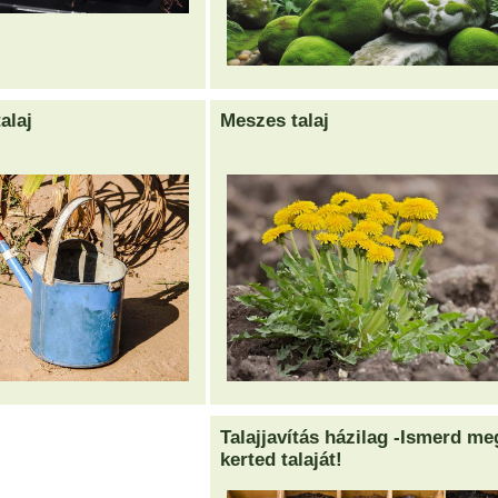
alaj
Meszes talaj
Talajjavítás házilag -Ismerd me
kerted talaját!