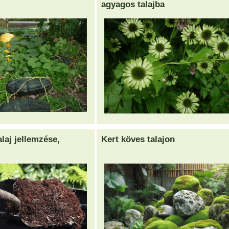
agyagos talajba
laj jellemzése,
Kert köves talajon