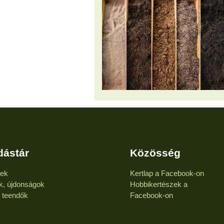
dástár
Közösség
kek
Kertlap a Facebook-on
k, újdonságok
Hobbikertészek a
i teendők
Facebook-on