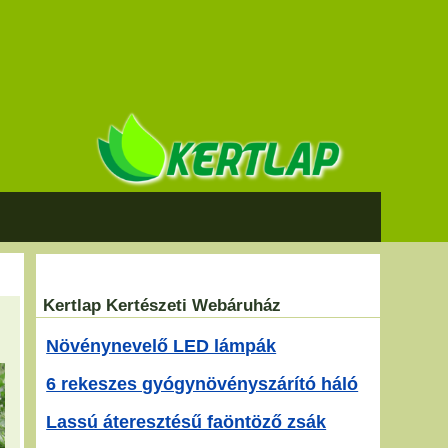
Kertlap Kertészeti Webáruház
Növénynevelő LED lámpák
6 rekeszes gyógynövényszárító háló
Lassú áteresztésű faöntöző zsák