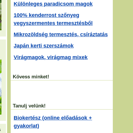
Különleges paradicsom magok
100% kenderrost szőnyeg
vegyszermentes termesztésből
Mikrozöldség termesztés, csíráztatás
Japán kerti szerszámok
Virágmagok, virágmag mixek
Kövess minket!
Tanulj velünk!
Biokertész (online előadások +
gyakorlat)
s