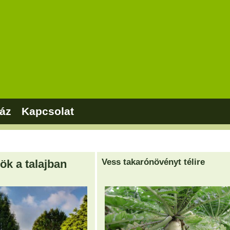
áz
Kapcsolat
Vess takarónövényt télire
ök a talajban