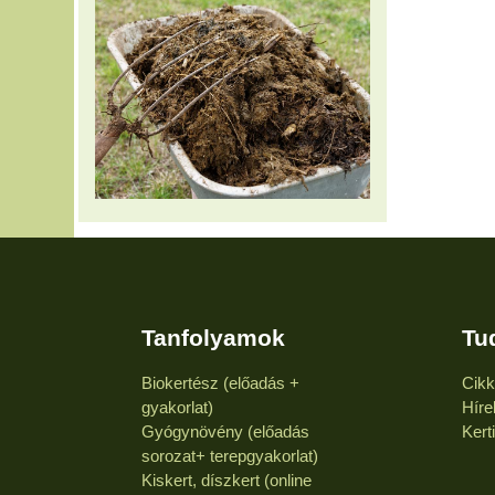
Tanfolyamok
Tu
Biokertész (előadás +
Cik
gyakorlat)
Híre
Gyógynövény (előadás
Kert
sorozat+ terepgyakorlat)
Kiskert, díszkert (online