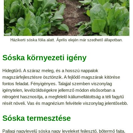
Házikerti sóska fólia alatt. Április elején már szedhető állapotban.
Sóska környezeti igény
Hidegtűrő. A száraz meleg, és a hosszú nappalok
magszárfejlesztésre ösztönzik. A fejlődő magszárak kitörése
fontos feladat. Fényigényes. Talajjal szemben viszonylag
igénytelen, levélzöldségekre jellemző módon elsősorban a
nitrogént hasznosítja, a megfelelő káliumellátottság a téli fagytű
rését növeli. Vas és magnézium felvétele viszonylag jelentősebb.
Sóska termesztése
Pallagi nagylevelű sóska nagy leveleket fejlesztő, bőtermő fajta.