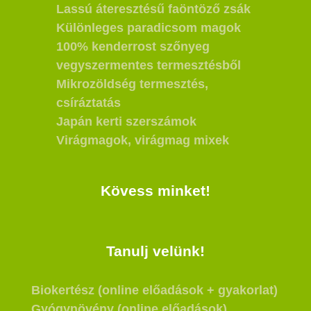
Lassú áteresztésű faöntöző zsák
Különleges paradicsom magok
100% kenderrost szőnyeg
vegyszermentes termesztésből
Mikrozöldség termesztés,
csíráztatás
Japán kerti szerszámok
Virágmagok, virágmag mixek
Kövess minket!
Tanulj velünk!
Biokertész (online előadások + gyakorlat)
Gyógynövény (online előadások)