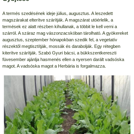
A termés szedésének ideje július, augusztus. A leszedett
magszárakat elterítve szárítják. A magszárat utóérlelik, a
termések ez alatt részben kihullanak, a többit le kell verni a
szárról. A száraz mag vászonzacskóban tárolható. A gyökereket
augusztus, szeptember hónapokban szedik fel, a vegetatív
részektől megtisztítják, mossák és darabolják. Egy rétegben
kiterítve szárítják. Szabó Gyuri bácsi, a bükkszentkereszti
füvesember ajánlja hasmenés ellen a nyersen darált vadsóska
magot. A vadsóska magot a Herbária is forgalmazza.