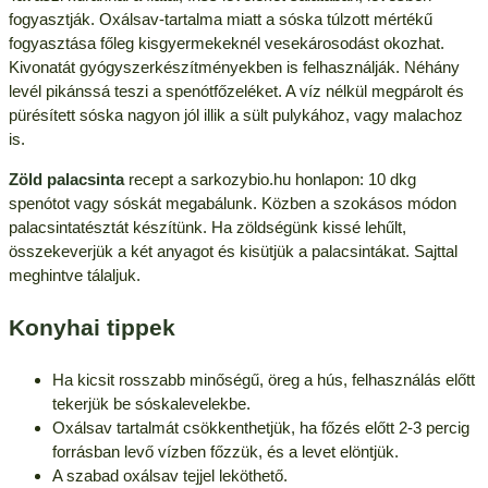
fogyasztják. Oxálsav-tartalma miatt a sóska túlzott mértékű
fogyasztása főleg kisgyermekeknél vesekárosodást okozhat.
Kivonatát gyógyszerkészítményekben is felhasználják. Néhány
levél pikánssá teszi a spenótfőzeléket. A víz nélkül megpárolt és
pürésített sóska nagyon jól illik a sült pulykához, vagy malachoz
is.
Zöld palacsinta
recept a sarkozybio.hu honlapon: 10 dkg
spenótot vagy sóskát megabálunk. Közben a szokásos módon
palacsintatésztát készítünk. Ha zöldségünk kissé lehűlt,
összekeverjük a két anyagot és kisütjük a palacsintákat. Sajttal
meghintve tálaljuk.
Konyhai tippek
Ha kicsit rosszabb minőségű, öreg a hús, felhasználás előtt
tekerjük be sóskalevelekbe.
Oxálsav tartalmát csökkenthetjük, ha főzés előtt 2-3 percig
forrásban levő vízben főzzük, és a levet elöntjük.
A szabad oxálsav tejjel leköthető.