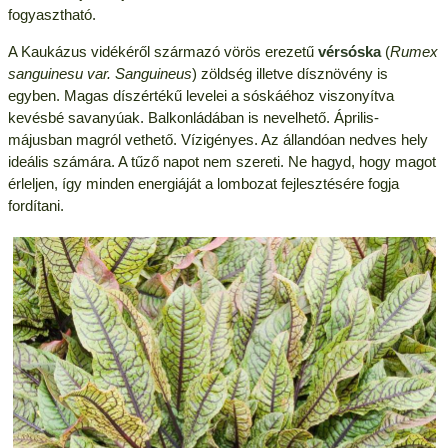
fogyasztható.
A Kaukázus vidékéről származó vörös erezetű
vérsóska
(
Rumex
sanguinesu var. Sanguineus
) zöldség illetve dísznövény is
egyben. Magas díszértékű levelei a sóskáéhoz viszonyítva
kevésbé savanyúak. Balkonládában is nevelhető. Április-
májusban magról vethető. Vízigényes. Az állandóan nedves hely
ideális számára. A tűző napot nem szereti. Ne hagyd, hogy magot
érleljen, így minden energiáját a lombozat fejlesztésére fogja
fordítani.