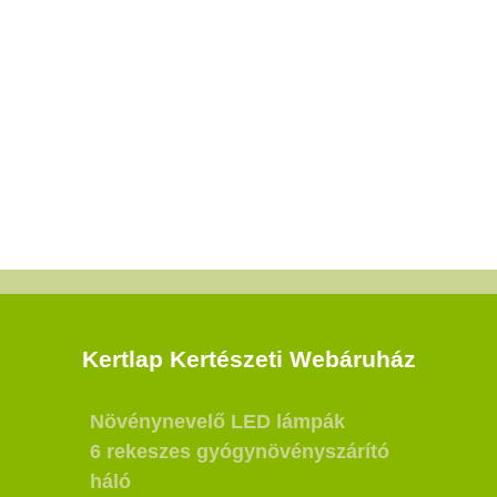
Kertlap Kertészeti Webáruház
Növénynevelő LED lámpák
6 rekeszes gyógynövényszárító
háló