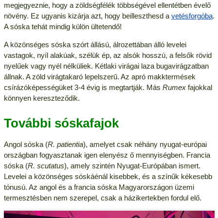
megjegyeznie, hogy a zöldségfélék többségével ellentétben évelő
növény. Ez ugyanis kizárja azt, hogy beilleszthesd a
vetésforgóba
.
A sóska tehát mindig külön ültetendő!
A közönséges sóska szórt állású, álrozettában álló levelei
vastagok, nyíl alakúak, szélük ép, az alsók hosszú, a felsők rövid
nyelűek vagy nyél nélküliek. Kétlaki virágai laza bugavirágzatban
állnak. A zöld virágtakaró lepelszerű. Az apró makktermések
csírázóképességüket 3-4 évig is megtartják. Más
Rumex
fajokkal
könnyen kereszteződik.
További sóskafajok
Angol sóska (
R. patientia
), amelyet csak néhány nyugat-európai
országban fogyasztanak igen elenyész ő mennyiségben. Francia
sóska (
R. scutatus
), amely szintén Nyugat-Európában ismert.
Levelei a közönséges sóskáénál kisebbek, és a színűk kékesebb
tónusú. Az angol és a francia sóska Magyarországon üzemi
termesztésben nem szerepel, csak a házikertekben fordul elő.