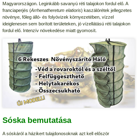
Magyarországon. Leginkább savanyú réti talajokon fordul elő. A
franciaperjés (
Arrhenatheretum elatioris
) kaszálórétek jellegzetes
növénye, főleg álló- és folyóvizek környezetében, vízzel
ideiglenesen sem borított területeken, jó vízellátású réti talajokon
fordul elő. Intenzív növekedése miatt gyomosít.
Sóska bemutatása
A sóskáról a házikert tulajdonosoknak azt kell először