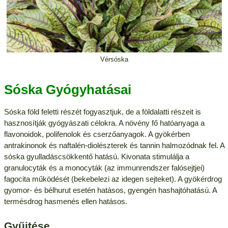
Vérsóska
Sóska Gyógyhatásai
Sóska föld feletti részét fogyasztjuk, de a földalatti részeit is
hasznosítják gyógyászati célokra. A növény fő hatóanyaga a
flavonoidok, polifenolok és cserzőanyagok. A gyökérben
antrakinonok és naftalén-diolészterek és tannin halmozódnak fel. A
sóska gyulladáscsökkentő hatású. Kivonata stimulálja a
granulocyták és a monocyták (az immunrendszer falósejtjei)
fagocita működését (bekebelezi az idegen sejteket). A gyökérdrog
gyomor- és bélhurut esetén hatásos, gyengén hashajtóhatású. A
termésdrog hasmenés ellen hatásos.
Gyűjtése