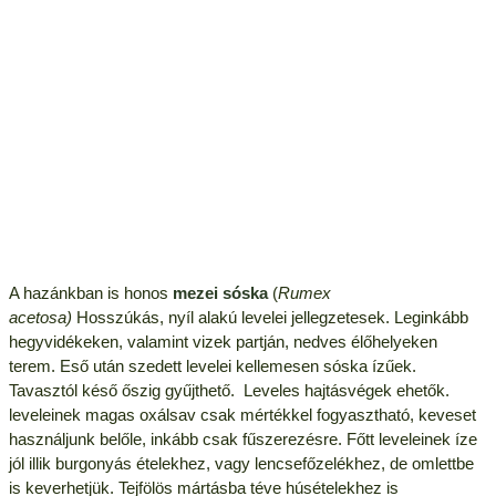
A hazánkban is honos
mezei sóska
(
Rumex
acetosa)
Hosszúkás, nyíl alakú levelei jellegzetesek. Leginkább
hegyvidékeken, valamint vizek partján, nedves élőhelyeken
terem. Eső után szedett levelei kellemesen sóska ízűek.
Tavasztól késő őszig gyűjthető. Leveles hajtásvégek ehetők.
leveleinek magas oxálsav csak mértékkel fogyasztható, keveset
használjunk belőle, inkább csak fűszerezésre. Főtt leveleinek íze
jól illik burgonyás ételekhez, vagy lencsefőzelékhez, de omlettbe
is keverhetjük. Tejfölös mártásba téve húsételekhez is