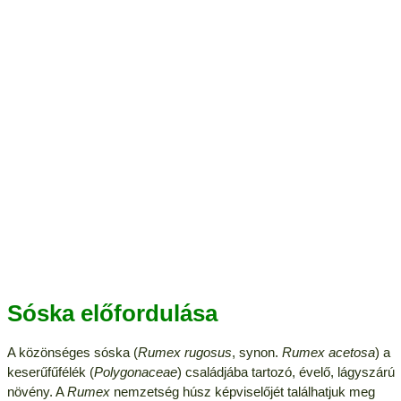
Sóska előfordulása
A közönséges sóska (
Rumex rugosus
, synon.
Rumex acetosa
) a
keserűfűfélék (
Polygonaceae
) családjába tartozó, évelő, lágyszárú
növény. A
Rumex
nemzetség húsz képviselőjét találhatjuk meg