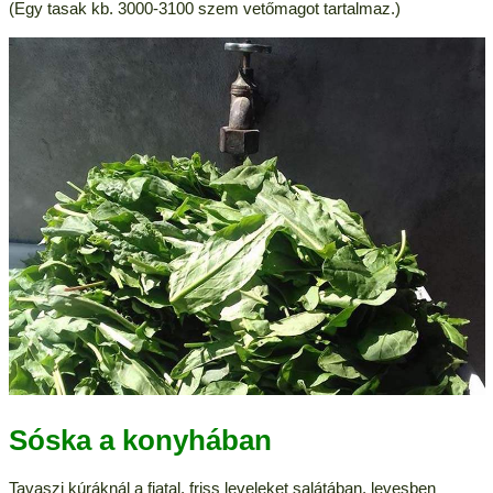
(Egy tasak kb. 3000-3100 szem vetőmagot tartalmaz.)
Sóska a konyhában
Tavaszi kúráknál a fiatal, friss leveleket salátában, levesben