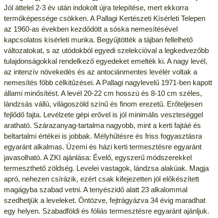
Jól áttelel 2-3 év után indokolt újra telepítése, mert ekkorra
termőképessége csökken. A Pallagi Kertészeti Kísérleti Telepen
az 1960-as években kezdődött a sóska nemesítésével
kapcsolatos kísérleti munka. Begyűjtötték a tájban fellelhető
változatokat, s az utódokból egyedi szelekcióval a legkedvezőbb
tulajdonságokkal rendelkező egyedeket emelték ki. A nagy levél,
az intenzív növekedés és az antociánmentes levélér voltak a
nemesítés főbb célkitűzései. A Pallagi nagylevelű 1971-ben kapott
állami minősítést. A levél 20-22 cm hosszú és 8-10 cm széles,
lándzsás vállú, világoszöld színű és finom erezetű. Erőteljesen
fejlődő fajta. Levélzete gépi erővel is jól minimális veszteséggel
aratható. Szárazanyag-tartalma nagyobb, mint a kerti fajtáé és
beltartalmi értékei is jobbak. Mélyhűtésre és friss fogyasztásra
egyaránt alkalmas. Üzemi és házi kerti termesztésre egyaránt
javasolható. A ZKI ajánlása: Évelő, egyszerű módszerekkel
termeszthető zöldség. Levelei vastagok, lándzsa alakúak. Magja
apró, nehezen csírázik, ezért csak kifejezetten jól előkészített
magágyba szabad vetni. A tenyészidő alatt 23 alkalommal
szedhetjük a leveleket. Öntözve, fejtrágyázva 34 évig maradhat
egy helyen. Szabadföldi és fóliás termesztésre egyaránt ajánljuk.