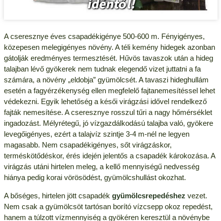
A cseresznye éves csapadékigénye 500-600 m. Fényigényes,
közepesen melegigényes növény. A téli kemény hidegek azonban
gátolják eredményes termesztését. Hűvös tavaszok után a hideg
talajban lévő gyökerek nem tudnak elegendő vizet juttatni a fa
számára, a növény „eldobja” gyümölcsét. A tavaszi hideghullám
esetén a fagyérzékenység ellen megfelelő fajtanemesítéssel lehet
védekezni. Egyik lehetőség a késői virágzási idővel rendelkező
fajták nemesítése. A cseresznye rosszul tűri a nagy hőmérséklet
ingadozást. Mélyrétegű, jó vízgazdálkodású talajba való, gyökere
levegőigényes, ezért a talajvíz szintje 3-4 m-nél ne legyen
magasabb. Nem csapadékigényes, sőt virágzáskor,
terméskötődéskor, érés idején jelentős a csapadék károkozása. A
virágzás utáni hirtelen meleg, a kellő mennyiségű nedvesség
hiánya pedig korai vörösödést, gyümölcshullást okozhat.
A bőséges, hirtelen jött csapadék
gyümölcsrepedéshez
vezet.
Nem csak a gyümölcsöt tartósan borító vízcsepp okoz repedést,
hanem a túlzott vízmennyiség a gyökéren keresztül a növénybe