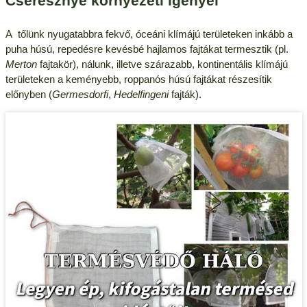
Cseresznye környezeti igényei
A tőlünk nyugatabbra fekvő, óceáni klímájú területeken inkább a
puha húsú, repedésre kevésbé hajlamos fajtákat termesztik (pl.
Merton
fajtakör), nálunk, illetve szárazabb, kontinentális klímájú
területeken a keményebb, roppanós húsú fajtákat részesítik
előnyben (
Germesdorfi
,
Hedelfingeni
fajták).