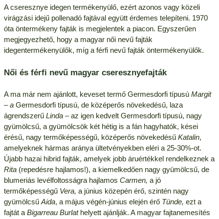
A cseresznye idegen termékenyülő, ezért azonos vagy közeli
virágzási idejű pollenadó fajtával együtt érdemes telepíteni. 1970
óta öntermékeny fajták is megjelentek a piacon. Egyszerűen
megjegyezhető, hogy a magyar női nevű fajták
idegentermékenyülők, míg a férfi nevű fajták öntermékenyülők.
Női és férfi nevű magyar cseresznyefajták
A ma már nem ajánlott, keveset termő Germesdorfi típusú
Margit
– a
Germesdorfi típusú, de középerős növekedésű, laza
ágrendszerű
Linda –
az igen kedvelt Germesdorfi típusú, nagy
gyümölcsű, a gyümölcsök két hétig is a fán hagyhatók, kései
érésű, nagy termőképességű, középerős növekedésű
Katalin
,
amelyeknek hármas aránya ültetvényekben eléri a 25-30%-ot.
Újabb hazai hibrid fajták, amelyek jobb áruértékkel rendelkeznek a
Rita
(repedésre hajlamos!), a kiemelkedően nagy gyümölcsű, de
blumeriás levélfoltosságra hajlamos
Carmen,
a jó
termőképességű
Vera,
a június közepén érő, szintén nagy
gyümölcsű
Aida
, a május végén-június elején érő
Tünde,
ezt a
fajtát a
Bigarreau Burlat
helyett ajánlják. A magyar fajtanemesítés