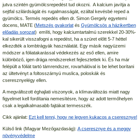
jutva szintén gyümölcsrepedést tud okozni. A kalcium javítja a
sejtfal szilárdságát és rugalmasságát, ezáltal kevésbé reped a
gyümölcs. Termés repedés ellen dr. Simon Gergely egyetemi
docens, MATE (
Metszés gyakorlat
és
Gyümölcsös a házikertben
előadás sorozat
) említi, hogy kalciumtartalmú szerekkel 20-30%-
kal sikerült visszafogni a repedést, ha a szüret előtt 5-7 héttel
elkezdték a lombtrágyák használatát. Egy másik nagyüzemi
módszer a fóliatakarással védekezés az eső ellen, amire
különböző, igen drága rendszereket fejlesztettek ki. És ha már
felépült a fóliát tartó támrendszer, rovarhálóval is be lehet borítani
az ültetvényt a foltosszárnyú muslica, poloskák és
cseresznyelégy ellen.
A megváltozott éghajlati viszonyok, a klímaváltozás miatt nagy
figyelmet kell fordítania nemesítésre, hogy az adott termőhelyen
csak a legalkalmasabb fajtákat termesszék.
Cikk ajánlat:
Ezt kell tenni, hogy ne legyen kukacos a cseresznye!
Külső link (Magyar Mezőgazdaság):
A cseresznye és a meggy
növényvédelme