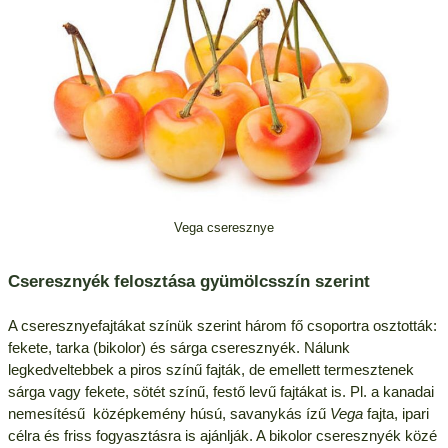
Vega cseresznye
Cseresznyék felosztása gyümölcsszín szerint
A cseresznyefajtákat színük szerint három fő csoportra osztották:
fekete, tarka (bikolor) és sárga cseresznyék. Nálunk
legkedveltebbek a piros színű fajták, de emellett termesztenek
sárga vagy fekete, sötét színű, festő levű fajtákat is. Pl. a kanadai
nemesítésű középkemény húsú, savanykás ízű
Vega
fajta, ipari
célra és friss fogyasztásra is ajánlják. A bikolor cseresznyék közé