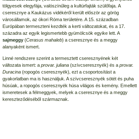
tölgyesek elegyfája, valószínűleg a kultúrfajták szülőfaja. A
cseresznye a Kaukázus vidékéről került először az görög
városállamok, az ókori Róma területére. A 15. században
Európában termeszteni kezdték a kerti változatokat, és a 17.
századra az egyik legismertebb gyümölcsök egyike lett. A
sajmeggy
(
Cerasus mahaleb
) a cseresznye és a meggy
alanyaként ismert.
Linné rendszere szerint a termesztett cseresznyének két
változata ismert: a
provar. juliana
(szívcseresznyék) és a
provar.
Duracina
(ropogós cseresznyék), ezt a csoportosítást a
gyakorlatban ma is használjuk. A szívcseresznyék sötét és puha
húsúak, a ropogós cseresznyék húsa világos és kemény. Emellett
ismeretesek a félmeggyek, melyek a cseresznye és a meggy
kereszteződéséből származnak.