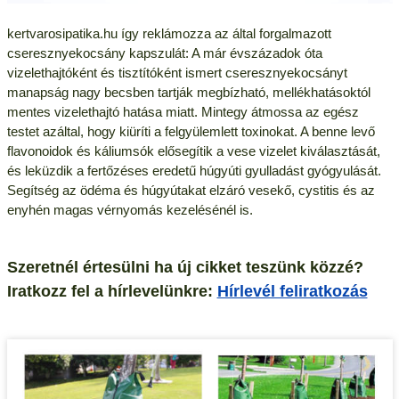
kertvarosipatika.hu így reklámozza az által forgalmazott
cseresznyekocsány kapszulát: A már évszázadok óta
vizelethajtóként és tisztítóként ismert cseresznyekocsányt
manapság nagy becsben tartják megbízható, mellékhatásoktól
mentes vizelethajtó hatása miatt. Mintegy átmossa az egész
testet azáltal, hogy kiüríti a felgyülemlett toxinokat. A benne levő
flavonoidok és káliumsók elősegítik a vese vizelet kiválasztását,
és leküzdik a fertőzéses eredetű húgyúti gyulladást gyógyulását.
Segítség az ödéma és húgyútakat elzáró vesekő, cystitis és az
enyhén magas vérnyomás kezelésénél is.
Szeretnél értesülni ha új cikket teszünk közzé?
Iratkozz fel a hírlevelünkre:
Hírlevél feliratkozás