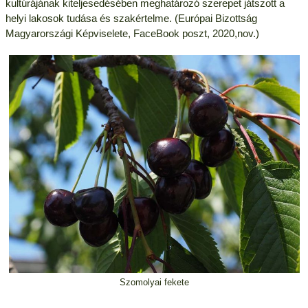
kultúrájának kiteljesedésében meghatározó szerepet játszott a
helyi lakosok tudása és szakértelme. (Európai Bizottság
Magyarországi Képviselete, FaceBook poszt, 2020,nov.)
Szomolyai fekete