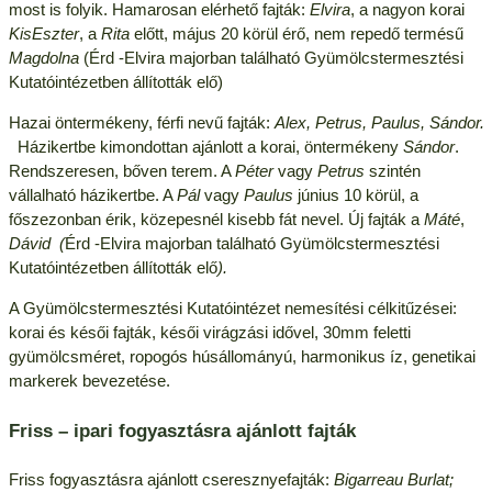
most is folyik. Hamarosan elérhető fajták:
Elvira
, a nagyon korai
KisEszter
, a
Rita
előtt, május 20 körül érő, nem repedő termésű
Magdolna
(Érd -Elvira majorban található Gyümölcstermesztési
Kutatóintézetben állították elő)
Hazai öntermékeny, férfi nevű fajták:
Alex
, Petrus, Paulus, Sándor.
Házikertbe kimondottan ajánlott a korai, öntermékeny
Sándor
.
Rendszeresen, bőven terem. A
Péter
vagy
Petrus
szintén
vállalható házikertbe. A
Pál
vagy
Paulus
június 10 körül, a
főszezonban érik, közepesnél kisebb fát nevel. Új fajták a
Máté
,
Dávid (
Érd -Elvira majorban található Gyümölcstermesztési
Kutatóintézetben állították elő
).
A Gyümölcstermesztési Kutatóintézet nemesítési célkitűzései:
korai és késői fajták, késői virágzási idővel, 30mm feletti
gyümölcsméret, ropogós húsállományú, harmonikus íz, genetikai
markerek bevezetése.
Friss – ipari fogyasztásra ajánlott fajták
Friss fogyasztásra ajánlott cseresznyefajták:
Bigarreau Burlat;