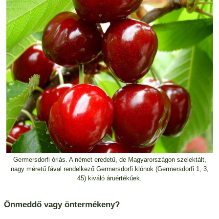
Germersdorfi óriás. A német eredetű, de Magyarországon szelektált,
nagy méretű fával rendelkező Germersdorfi klónok (Germersdorfi 1, 3,
45) kiváló áruértékűek.
Önmeddő vagy öntermékeny?