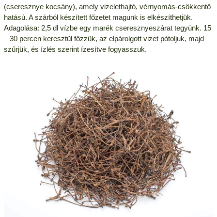
(cseresznye kocsány), amely vizelethajtó, vérnyomás-csökkentő
hatású. A szárból készített főzetet magunk is elkészíthetjük.
Adagolása: 2,5 dl vízbe egy marék cseresznyeszárat tegyünk. 15
– 30 percen keresztül főzzük, az elpárolgott vizet pótoljuk, majd
szűrjük, és ízlés szerint ízesítve fogyasszuk.