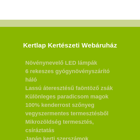
Kertlap Kertészeti Webáruház
Növénynevelő LED lámpák
6 rekeszes gyógynövényszárító
háló
Lassú áteresztésű faöntöző zsák
Különleges paradicsom magok
100% kenderrost szőnyeg
vegyszermentes termesztésből
Mikrozöldség termesztés,
csíráztatás
Japán kerti szerszámok