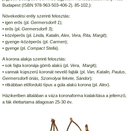
Budapest (ISBN 978-963-503-406-2). 85-102.):
Növekedési erély szerinti felosztás:
• igen erős (pl.
Germersdorfi 1
);
• erős (pl.
Germersdorfi 3
);
• középerős (pl.
Linda, Katalin, Alex, Vera, Rita, Margit
);
• gyenge–középerős (pl.
Carmen
);
• gyenge (pl.
Compact Stella
).
A korona alakja szerinti felosztás:
• sok fajta koronája gömb alakú (pl.
Vera, Margi
t);
• vannak kúpszerű koronát nevelő fajták (pl.
Van, Katalin, Paulus,
Germersdorfi óriás, Szomolyai fekete, Sándor
);
• ritkábban előforduló típus a gúla alakú korona (pl.
Alex
).
Házikertben általában a váza koronaforma kialakítása a jellemző,
a fák élettartama átlagosan 25-30 év.