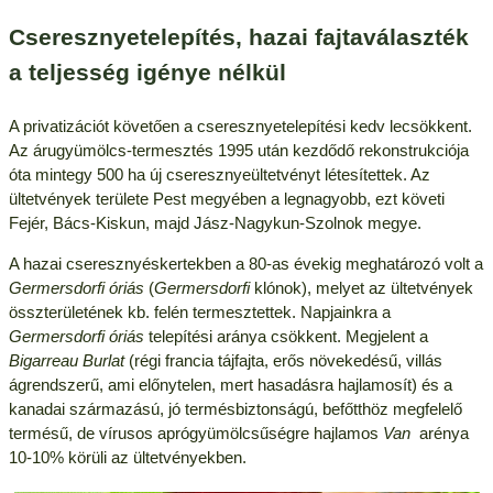
Cseresznyetelepítés, hazai fajtaválaszték
a teljesség igénye nélkül
A privatizációt követően a cseresznyetelepítési kedv lecsökkent.
Az árugyümölcs-termesztés 1995 után kezdődő rekonstrukciója
óta mintegy 500 ha új cseresznyeültetvényt létesítettek. Az
ültetvények területe Pest megyében a legnagyobb, ezt követi
Fejér, Bács-Kiskun, majd Jász-Nagykun-Szolnok megye.
A hazai cseresznyéskertekben a 80-as évekig meghatározó volt a
Germersdorfi óriás
(
Germersdorfi
klónok), melyet az ültetvények
összterületének kb. felén termesztettek. Napjainkra a
Germersdorfi óriás
telepítési aránya csökkent. Megjelent a
Bigarreau Burlat
(régi francia tájfajta, erős növekedésű, villás
ágrendszerű, ami előnytelen, mert hasadásra hajlamosít) és a
kanadai származású, jó termésbiztonságú, befőtthöz megfelelő
termésű, de vírusos aprógyümölcsűségre hajlamos
Van
arénya
10-10% körüli az ültetvényekben.