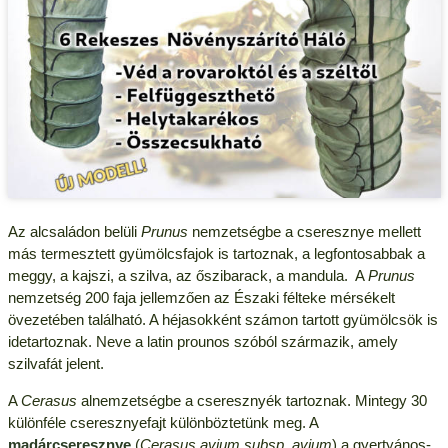
Az alcsaládon belüli
Prunus
nemzetségbe a cseresznye mellett
más termesztett gyümölcsfajok is tartoznak, a legfontosabbak a
meggy, a kajszi, a szilva, az őszibarack, a mandula. A
Prunus
nemzetség 200 faja jellemzően az Északi félteke mérsékelt
övezetében található. A héjasokként számon tartott gyümölcsök is
idetartoznak. Neve a latin prounos szóból származik, amely
szilvafát jelent.
A
Cerasus
alnemzetségbe a cseresznyék tartoznak. Mintegy 30
különféle cseresznyefajt különböztetünk meg. A
madárcseresznye
(
Cerasus avium subsp. avium
) a gyertyános-