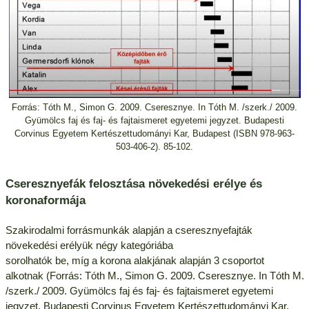
Forrás: Tóth M., Simon G. 2009. Cseresznye. In Tóth M. /szerk./ 2009.
Gyümölcs faj és faj- és fajtaismeret egyetemi jegyzet. Budapesti
Corvinus Egyetem Kertészettudományi Kar, Budapest (ISBN 978-963-
503-406-2). 85-102.
Cseresznyefák felosztása növekedési erélye és
koronaformája
Szakirodalmi forrásmunkák alapján a cseresznyefajták
növekedési erélyük négy kategóriába
sorolhatók be, míg a korona alakjának alapján 3 csoportot
alkotnak (Forrás: Tóth M., Simon G. 2009. Cseresznye. In Tóth M.
/szerk./ 2009. Gyümölcs faj és faj- és fajtaismeret egyetemi
jegyzet. Budapesti Corvinus Egyetem Kertészettudományi Kar,