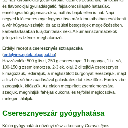
és flavonoidjai gyulladásgátló, fájdalomcsillapító hatásúak,
ennélfogva hörgőpanaszokra, náthás bajok ellen is hat. Napi
negyed kiló cseresznye fogyasztása már kimutathatóan csökkenti
a vér húgysav-szintjét, és az ízületi betegségek megelőzésében,
karbantartásában tulajdonítanak neki. A kumarinszármazékok
jellegzetes ízének meghatározói.
Erdélyi recept a
cseresznyés sztrapacska
(
erdelyireceptek.blogspot.hu
)
Hozzávalók: 500 g liszt, 250 g cseresznye, 3 burgonya, 1 tk. só,
100-150 g zsemlemorzsa, 2-3 ek. olaj, 2 dl tejfölA cseresznyét
kimagozzuk, ledaráljuk, a megtisztított burgonyát lereszeljük, majd
a liszt és só hozzáadásával galuskatésztát készítünk. Forró vízbe
szaggatjuk, kifőzzük. Az olajon megpirított zsemlemorzsára
szedjük, meghintjük fahéjas cukorral és tejföllel meglocsolva,
melegen tálaljuk.
Cseresznyeszár gyógyhatása
Külön gyógyhatású növényi rész a kocsány
Cerasi stipes