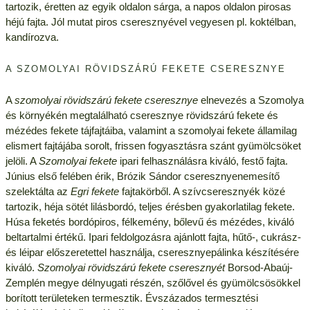
tartozik, éretten az egyik oldalon sárga, a napos oldalon pirosas
héjú fajta. Jól mutat piros cseresznyével vegyesen pl. koktélban,
kandírozva.
A SZOMOLYAI RÖVIDSZÁRÚ FEKETE CSERESZNYE
A
szomolyai rövidszárú fekete cseresznye
elnevezés a Szomolya
és környékén megtalálható cseresznye rövidszárú fekete és
mézédes fekete tájfajtáiba, valamint a szomolyai fekete államilag
elismert fajtájába sorolt, frissen fogyasztásra szánt gyümölcsöket
jelöli. A
Szomolyai fekete
ipari felhasználásra kiváló, festő fajta.
Június első felében érik, Brózik Sándor cseresznyenemesítő
szelektálta az
Egri fekete
fajtakörből. A szívcseresznyék közé
tartozik, héja sötét lilásbordó, teljes érésben gyakorlatilag fekete.
Húsa feketés bordópiros, félkemény, bőlevű és mézédes, kiváló
beltartalmi értékű. Ipari feldolgozásra ajánlott fajta, hűtő-, cukrász-
és léipar előszeretettel használja, cseresznyepálinka készítésére
kiváló.
Szomolyai rövidszárú fekete cseresznyét
Borsod-Abaúj-
Zemplén megye délnyugati részén, szőlővel és gyümölcsösökkel
borított területeken termesztik. Évszázados termesztési