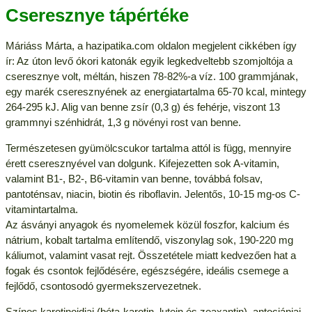
Cseresznye tápértéke
Máriáss Márta, a hazipatika.com oldalon megjelent cikkében így
ír: Az úton levő ókori katonák egyik legkedveltebb szomjoltója a
cseresznye volt, méltán, hiszen 78-82%-a víz. 100 grammjának,
egy marék cseresznyének az energiatartalma 65-70 kcal, mintegy
264-295 kJ. Alig van benne zsír (0,3 g) és fehérje, viszont 13
grammnyi szénhidrát, 1,3 g növényi rost van benne.
Természetesen gyümölcscukor tartalma attól is függ, mennyire
érett cseresznyével van dolgunk. Kifejezetten sok A-vitamin,
valamint B1-, B2-, B6-vitamin van benne, továbbá folsav,
pantoténsav, niacin, biotin és riboflavin. Jelentős, 10-15 mg-os C-
vitamintartalma.
Az ásványi anyagok és nyomelemek közül foszfor, kalcium és
nátrium, kobalt tartalma említendő, viszonylag sok, 190-220 mg
káliumot, valamint vasat rejt. Összetétele miatt kedvezően hat a
fogak és csontok fejlődésére, egészségére, ideális csemege a
fejlődő, csontosodó gyermekszervezetnek.
Színes karotinoidjai (béta-karotin, lutein és zeaxantin), antociánjai