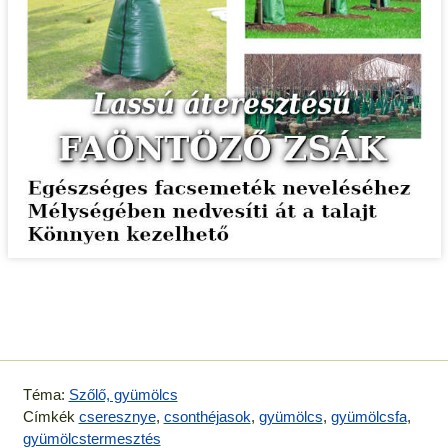
Téma:
Szőlő, gyümölcs
Címkék
cseresznye
,
csonthéjasok
,
gyümölcs
,
gyümölcsfa
,
gyümölcstermesztés