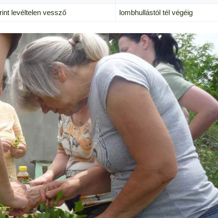
int levéltelen vessző
lombhullástól tél végéig