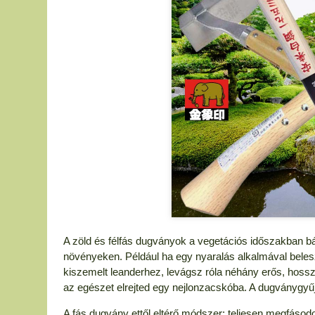
A zöld és félfás dugványok a vegetációs időszakban bá
növényeken. Például ha egy nyaralás alkalmával beles
kiszemelt leanderhez, levágsz róla néhány erős, hossz
az egészet elrejted egy nejlonzacskóba. A dugványgyűj
A fás dugvány ettől eltérő módszer: teljesen megfásodot