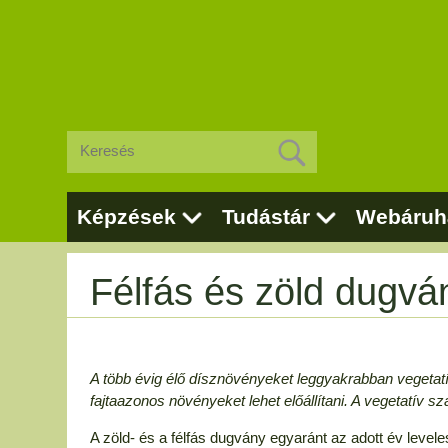
Képzések
Tudástár
Webáruh
Félfás és zöld dugv
A több év
ig élő dísznövényeket leggyakrabban vegetatí
fajtaazonos növények
et lehet előállítani. A vegetatív
A zöld- és a félfás dugvány egyaránt az adott év levele