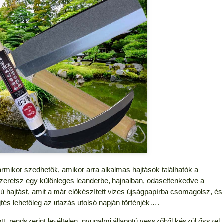
rmikor szedhetők, amikor arra alkalmas hajtások találhatók a
zeretsz egy különleges leanderbe, hajnalban, odasettenkedve a
ú hajtást, amit a már előkészített vizes újságpapírba csomagolsz, és
tés lehetőleg az utazás utolsó napján történjék….
t, rendszerint levéltelen, nyugalmi állapotú vesszőből készül ősszel