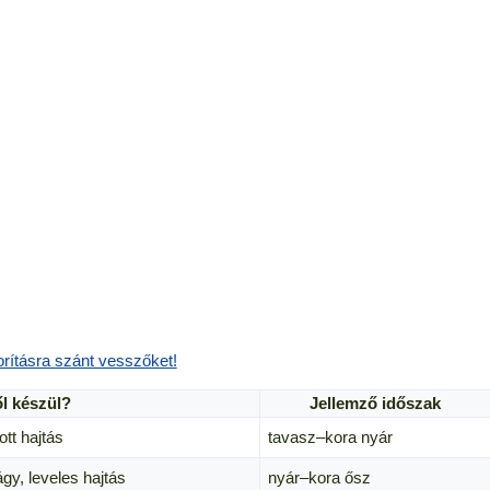
orításra szánt vesszőket!
l készül?
Jellemző időszak
tt hajtás
tavasz–kora nyár
ágy, leveles hajtás
nyár–kora ősz