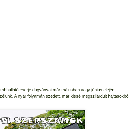
ombhullató cserje dugványai már májusban vagy június elején
élünk. A nyár folyamán szedett, már kissé megszilárdult hajtásokbó