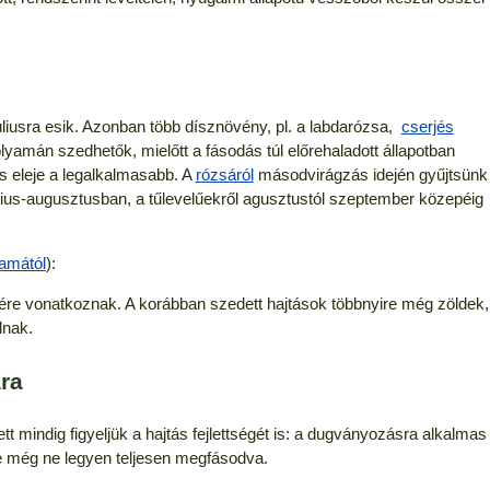
liusra esik. Azonban több dísznövény, pl. a labdarózsa,
cserjés
amán szedhetők, mielőtt a fásodás túl előrehaladott állapotban
 eleje a legalkalmasabb. A
rózsáról
másodvirágzás idején gyűjtsünk
úlius-augusztusban, a tűlevelűekről agusztustól szeptember közepéig
amától
):
ére vonatkoznak. A korábban szedett hajtások többnyire még zöldek,
lnak.
ra
ett mindig figyeljük a hajtás fejlettségét is: a dugványozásra alkalmas
 még ne legyen teljesen megfásodva.