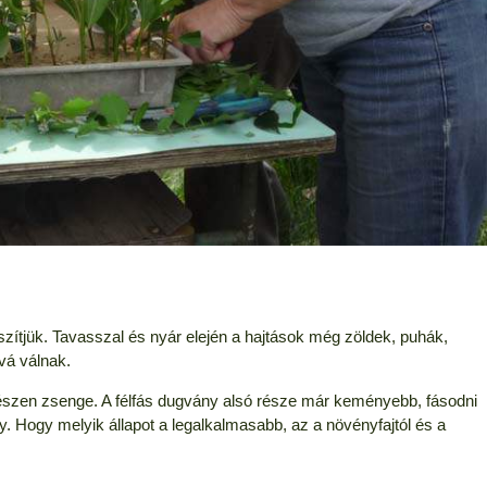
szítjük. Tavasszal és nyár elején a hajtások még zöldek, puhák,
vá válnak.
szen zsenge. A félfás dugvány alsó része már keményebb, fásodni
. Hogy melyik állapot a legalkalmasabb, az a növényfajtól és a