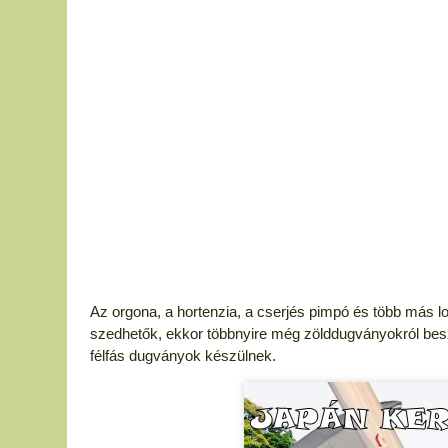
Az orgona, a hortenzia, a cserjés pimpó és több más l
szedhetők, ekkor többnyire még zölddugványokról besz
félfás dugványok készülnek.