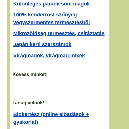
Különleges paradicsom magok
100% kenderrost szőnyeg
vegyszermentes termesztésből
Mikrozöldség termesztés, csíráztatás
Japán kerti szerszámok
Virágmagok, virágmag mixek
Kövess minket!
Tanulj velünk!
Biokertész (online előadások +
gyakorlat)