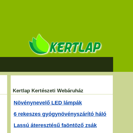
Kertlap Kertészeti Webáruház
Növénynevelő LED lámpák
6 rekeszes gyógynövényszárító háló
Lassú áteresztésű faöntöző zsák