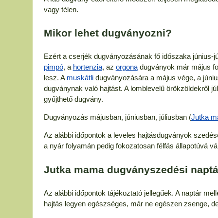
vagy télen.
Mikor lehet dugványozni?
Ezért a cserjék dugványozásának fő időszaka június-jú
pimpó
, a
hortenzia
, az
orgona
dugványok már május foly
lesz. A
muskátli
dugványozására a május vége, a június
dugványnak való hajtást. A lomblevelű örökzöldekről j
gyűjthető dugvány.
Dugványozás májusban, júniusban, júliusban (
Jutka m
Az alábbi időpontok a leveles hajtásdugványok szedés
a nyár folyamán pedig fokozatosan félfás állapotúvá vá
Jutka mama dugványszedési naptá
Az alábbi időpontok tájékoztató jellegűek. A naptár mell
hajtás legyen egészséges, már ne egészen zsenge, de