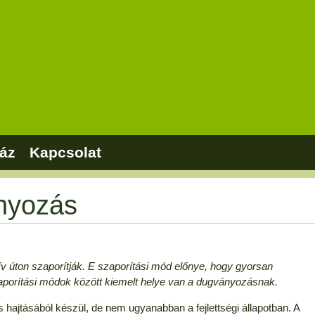
áz
Kapcsolat
ányozás
v úton szaporítják. E szaporítási mód előnye, hogy gyorsan
 szaporítási módok között kiemelt helye van a dugványozásnak.
s hajtásából készül, de nem ugyanabban a fejlettségi állapotban. A