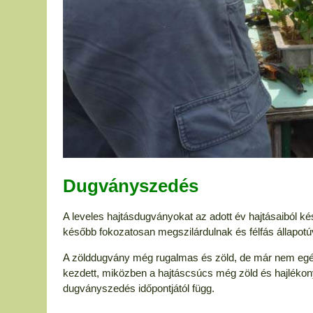
Dugványszedés
A leveles hajtásdugványokat az adott év hajtásaiból ké
később fokozatosan megszilárdulnak és félfás állapotú
A zölddugvány még rugalmas és zöld, de már nem egé
kezdett, miközben a hajtáscsúcs még zöld és hajlékony
dugványszedés időpontjától függ.