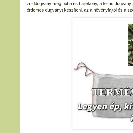
zölddugvány még puha és hajlékony, a félfás dugvány a
érdemes dugványt készíteni, az a növényfajtól és a sze