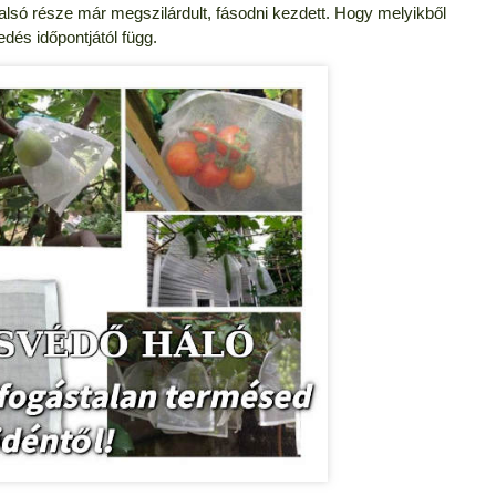
lsó része már megszilárdult, fásodni kezdett. Hogy melyikből
dés időpontjától függ.