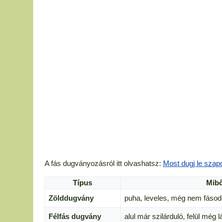
A fás dugványozásról itt olvashatsz:
Most dugj le szap
Típus
Mibő
Zölddugvány
puha, leveles, még nem fásodo
Félfás dugvány
alul már szilárduló, felül még l