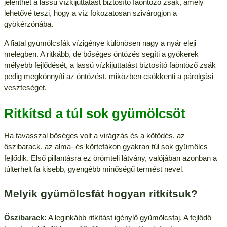
jelenthet a lassú vízkijuttatást biztosító faöntöző zsák, amely
lehetővé teszi, hogy a víz fokozatosan szivárogjon a
gyökérzónába.
A fiatal gyümölcsfák vízigénye különösen nagy a nyár eleji
melegben. A ritkább, de bőséges öntözés segíti a gyökerek
mélyebb fejlődését, a lassú vízkijuttatást biztosító faöntöző zsák
pedig megkönnyíti az öntözést, miközben csökkenti a párolgási
veszteséget.
Ritkítsd a túl sok gyümölcsöt
Ha tavasszal bőséges volt a virágzás és a kötődés, az
őszibarack, az alma- és körtefákon gyakran túl sok gyümölcs
fejlődik. Első pillantásra ez örömteli látvány, valójában azonban a
túlterhelt fa kisebb, gyengébb minőségű termést nevel.
Melyik gyümölcsfát hogyan ritkítsuk?
Őszibarack:
A leginkább ritkítást igénylő gyümölcsfaj. A fejlődő