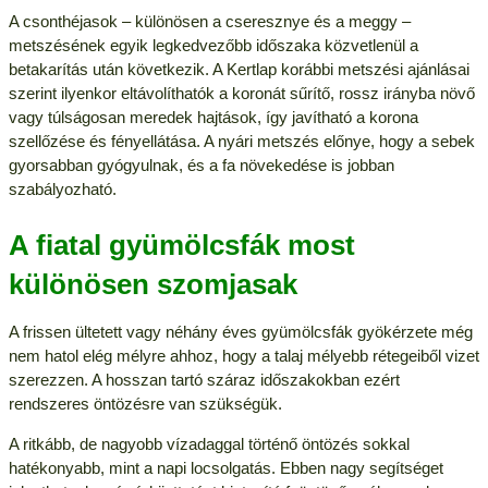
A csonthéjasok – különösen a cseresznye és a meggy –
metszésének egyik legkedvezőbb időszaka közvetlenül a
betakarítás után következik. A Kertlap korábbi metszési ajánlásai
szerint ilyenkor eltávolíthatók a koronát sűrítő, rossz irányba növő
vagy túlságosan meredek hajtások, így javítható a korona
szellőzése és fényellátása. A nyári metszés előnye, hogy a sebek
gyorsabban gyógyulnak, és a fa növekedése is jobban
szabályozható.
A fiatal gyümölcsfák most
különösen szomjasak
A frissen ültetett vagy néhány éves gyümölcsfák gyökérzete még
nem hatol elég mélyre ahhoz, hogy a talaj mélyebb rétegeiből vizet
szerezzen. A hosszan tartó száraz időszakokban ezért
rendszeres öntözésre van szükségük.
A ritkább, de nagyobb vízadaggal történő öntözés sokkal
hatékonyabb, mint a napi locsolgatás. Ebben nagy segítséget