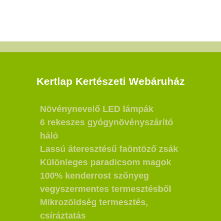
Kertlap Kertészeti Webáruház
Növénynevelő LED lámpák
6 rekeszes gyógynövényszárító
háló
Lassú áteresztésű faöntöző zsák
Különleges paradicsom magok
100% kenderrost szőnyeg
vegyszermentes termesztésből
Mikrozöldség termesztés,
csíráztatás