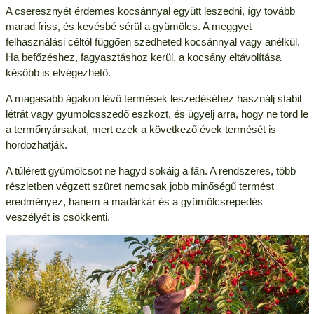
A cseresznyét érdemes kocsánnyal együtt leszedni, így tovább
marad friss, és kevésbé sérül a gyümölcs. A meggyet
felhasználási céltól függően szedheted kocsánnyal vagy anélkül.
Ha befőzéshez, fagyasztáshoz kerül, a kocsány eltávolítása
később is elvégezhető.
A magasabb ágakon lévő termések leszedéséhez használj stabil
létrát vagy gyümölcsszedő eszközt, és ügyelj arra, hogy ne törd le
a termőnyársakat, mert ezek a következő évek termését is
hordozhatják.
A túlérett gyümölcsöt ne hagyd sokáig a fán. A rendszeres, több
részletben végzett szüret nemcsak jobb minőségű termést
eredményez, hanem a madárkár és a gyümölcsrepedés
veszélyét is csökkenti.