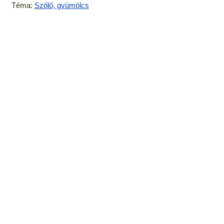
Téma:
Szőlő, gyümölcs