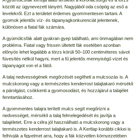
között az úgynevezett tányért. Nagyjából oda csöpög az eső a
levelekről. Ezt a területet érdemes gyommentesen tartani. A
gyomok jelentős víz- és tápanyagkonkurenciát jelentenek,
különösen a fiatal fák számára.
A gyümölcsfák alatt gyakran gyep található, ami önmagában nem
probléma. Fiatal vagy frissen ültetett fák esetében azonban
előnyös lehet legalább a törzs körüli 50–100 centiméteres sávot
füvesítés nélkül hagyni, mert a fű jelentős mennyiségű vizet és
tápanyagot von el a fától.
A talaj nedvességének megőrzését segítheti a mulcsozás is. A
mulcskorong vagy a természetes kenderrost talajtakaró mérsékli
a párolgást, csökkenti a gyomosodást, és hozzájárul a talajélet
fenntartásához.
A gyommentes talajra terített mulcs segít megőrizni a
nedvességet, mérsékli a talaj felmelegedését és javítja a
talajéletet. Erre a célra jól használható a mulcskorong vagy a
természetes kenderrost talajtakaró is. A Kertlap korábbi cikkei is
felhívják a figyelmet arra, hogy a fák közvetlen környezetében