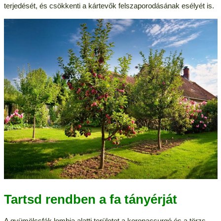
terjedését, és csökkenti a kártevők felszaporodásának esélyét is.
Tartsd rendben a fa tányérját
A gyümölcsfák lombja alatti területet a koronacsurgó és a törzs