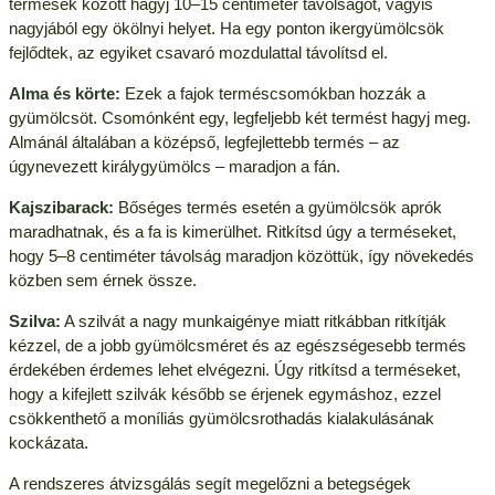
termések között hagyj 10–15 centiméter távolságot, vagyis
nagyjából egy ökölnyi helyet. Ha egy ponton ikergyümölcsök
fejlődtek, az egyiket csavaró mozdulattal távolítsd el.
Alma és körte:
Ezek a fajok terméscsomókban hozzák a
gyümölcsöt. Csomónként egy, legfeljebb két termést hagyj meg.
Almánál általában a középső, legfejlettebb termés – az
úgynevezett királygyümölcs – maradjon a fán.
Kajszibarack:
Bőséges termés esetén a gyümölcsök aprók
maradhatnak, és a fa is kimerülhet. Ritkítsd úgy a terméseket,
hogy 5–8 centiméter távolság maradjon közöttük, így növekedés
közben sem érnek össze.
Szilva:
A szilvát a nagy munkaigénye miatt ritkábban ritkítják
kézzel, de a jobb gyümölcsméret és az egészségesebb termés
érdekében érdemes lehet elvégezni. Úgy ritkítsd a terméseket,
hogy a kifejlett szilvák később se érjenek egymáshoz, ezzel
csökkenthető a moníliás gyümölcsrothadás kialakulásának
kockázata.
A rendszeres átvizsgálás segít megelőzni a betegségek