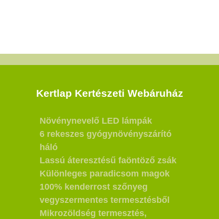
Kertlap Kertészeti Webáruház
Növénynevelő LED lámpák
6 rekeszes gyógynövényszárító
háló
Lassú áteresztésű faöntöző zsák
Különleges paradicsom magok
100% kenderrost szőnyeg
vegyszermentes termesztésből
Mikrozöldség termesztés,