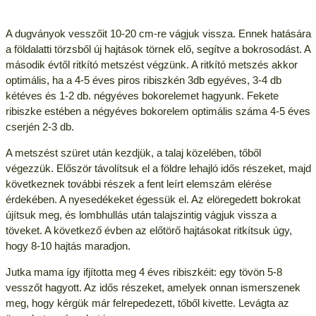
A dugványok vesszőit 10-20 cm-re vágjuk vissza. Ennek hatására
a földalatti törzsből új hajtások törnek elő, segítve a bokrosodást. A
második évtől ritkító metszést végzünk. A ritkító metszés akkor
optimális, ha a 4-5 éves piros ribiszkén 3db egyéves, 3-4 db
kétéves és 1-2 db. négyéves bokorelemet hagyunk. Fekete
ribiszke estében a négyéves bokorelem optimális száma 4-5 éves
cserjén 2-3 db.
A metszést szüret után kezdjük, a talaj közelében, tőből
végezzük. Először távolítsuk el a földre lehajló idős részeket, majd
következnek további részek a fent leírt elemszám elérése
érdekében. A nyesedékeket égessük el. Az elöregedett bokrokat
újítsuk meg, és lombhullás után talajszintig vágjuk vissza a
töveket. A következő évben az előtörő hajtásokat ritkítsuk úgy,
hogy 8-10 hajtás maradjon.
Jutka mama így ifjította meg 4 éves ribiszkéit: egy tövön 5-8
vesszőt hagyott. Az idős részeket, amelyek onnan ismerszenek
meg, hogy kérgük már felrepedezett, tőből kivette. Levágta az