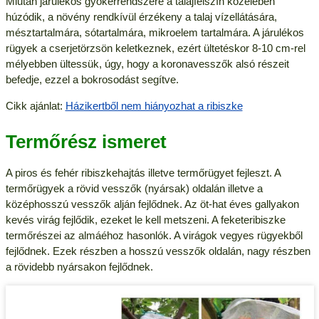
Miután járulékos gyökérrendszere a talajfelszín közelében
húzódik, a növény rendkívül érzékeny a talaj vízellátására,
mésztartalmára, sótartalmára, mikroelem tartalmára. A járulékos
rügyek a cserjetörzsön keletkeznek, ezért ültetéskor 8-10 cm-rel
mélyebben ültessük, úgy, hogy a koronavesszők alsó részeit
befedje, ezzel a bokrosodást segítve.
Cikk ajánlat:
Házikertből nem hiányozhat a ribiszke
Termőrész ismeret
A piros és fehér ribiszkehajtás illetve termőrügyet fejleszt. A
termőrügyek a rövid vesszők (nyársak) oldalán illetve a
középhosszú vesszők alján fejlődnek. Az öt-hat éves gallyakon
kevés virág fejlődik, ezeket le kell metszeni. A feketeribiszke
termőrészei az almáéhoz hasonlók. A virágok vegyes rügyekből
fejlődnek. Ezek részben a hosszú vesszők oldalán, nagy részben
a rövidebb nyársakon fejlődnek.