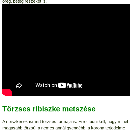
öreg, beteg részeket is.
Törzses ribiszke metszése
A ribiszkének ismert törzses formája is. Erről tudni kell, hogy minél
magasabb törzsű, a nemes annál gyengébb, a korona terjedelme