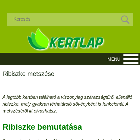
Ribiszke metszése
A legtöbb kertben található a viszonylag szárazságtűrő, ellenálló
ribiszke, mely gyakran térhatároló sövényként is funkcionál. A
metszésé
ről itt olvashatsz.
Ribiszke bemutatása