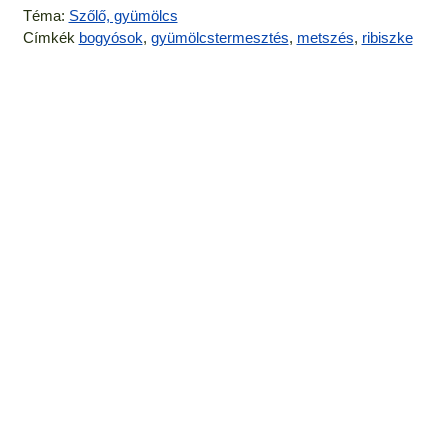
Téma:
Szőlő, gyümölcs
Címkék
bogyósok
,
gyümölcstermesztés
,
metszés
,
ribiszke