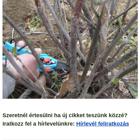
Szeretnél értesülni ha új cikket teszünk közzé?
Iratkozz fel a hírlevelünkre:
Hírlevél feliratkozás