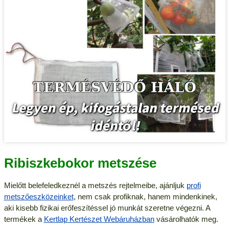
Ribiszkebokor metszése
Mielőtt belefeledkeznél a metszés rejtelmeibe, ajánljuk
profi
metszőeszközeinket
, nem csak profiknak, hanem mindenkinek,
aki kisebb fizikai erőfeszítéssel jó munkát szeretne végezni. A
termékek a
Kertlap Kertészet Webáruházban
vásárolhatók meg.