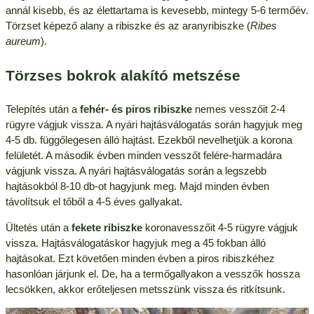
annál kisebb, és az élettartama is kevesebb, mintegy 5-6 termőév.
Törzset képező alany a ribiszke és az aranyribiszke (
Ribes
aureum
).
Törzses bokrok alakító metszése
Telepítés után a
fehér- és piros ribiszke
nemes vesszőit 2-4
rügyre vágjuk vissza. A nyári hajtásválogatás során hagyjuk meg
4-5 db. függőlegesen álló hajtást. Ezekből nevelhetjük a korona
felületét. A második évben minden vesszőt felére-harmadára
vágjunk vissza. A nyári hajtásválogatás során a legszebb
hajtásokból 8-10 db-ot hagyjunk meg. Majd minden évben
távolítsuk el tőből a 4-5 éves gallyakat.
Ültetés után a
fekete ribiszke
koronavesszőit 4-5 rügyre vágjuk
vissza. Hajtásválogatáskor hagyjuk meg a 45 fokban álló
hajtásokat. Ezt követően minden évben a piros ribiszkéhez
hasonlóan járjunk el. De, ha a termőgallyakon a vesszők hossza
lecsökken, akkor erőteljesen metsszünk vissza és ritkítsunk.