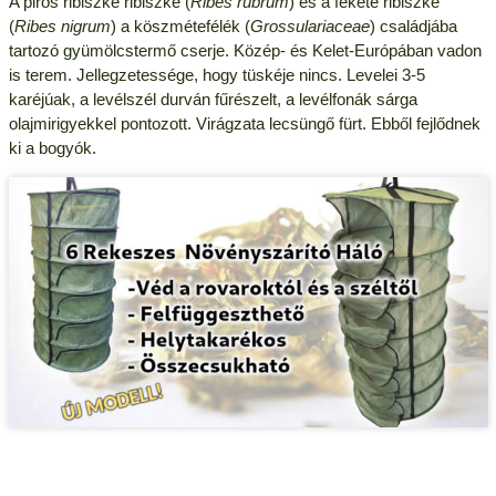
A piros ribiszke ribiszke (
Ribes rubrum
) és a fekete ribiszke
(
Ribes nigrum
) a köszmétefélék (
Grossulariaceae
) családjába
tartozó gyümölcstermő cserje. Közép- és Kelet-Európában vadon
is terem. Jellegzetessége, hogy tüskéje nincs. Levelei 3-5
karéjúak, a levélszél durván fűrészelt, a levélfonák sárga
olajmirigyekkel pontozott. Virágzata lecsüngő fürt. Ebből fejlődnek
ki a bogyók.