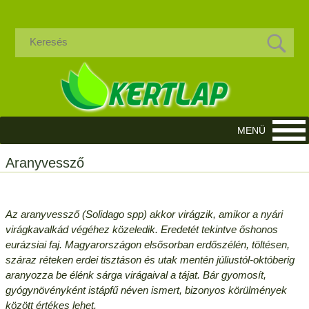
Aranyvessző
Az aranyvessző (Solidago spp) akkor virágzik, amikor a nyári
virágkavalkád végéhez közeledik. Eredetét tekintve őshonos
eurázsiai faj. Magyarországon elsősorban erdőszélén, töltésen,
száraz réteken erdei tisztáson és utak mentén júliustól-októberig
aranyozza be élénk sárga virágaival a tájat. Bár gyomosít,
gyógynövényként istápfű néven ismert, bizonyos körülmények
között értékes lehet.