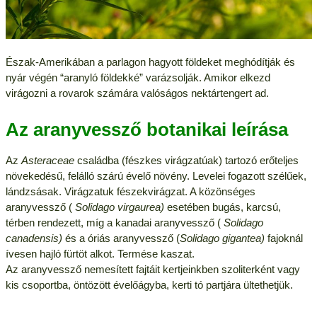
Észak-Amerikában a parlagon hagyott földeket meghódítják és
nyár végén “aranyló földekké” varázsolják. Amikor elkezd
virágozni a rovarok számára valóságos nektártengert ad.
Az aranyvessző botanikai leírása
Az
Asteraceae
családba (fészkes virágzatúak) tartozó erőteljes
növekedésű, felálló szárú évelő növény. Levelei fogazott szélűek,
lándzsásak. Virágzatuk fészekvirágzat. A közönséges
aranyvessző (
Solidago virgaurea)
esetében bugás, karcsú,
térben rendezett, míg a kanadai aranyvessző (
Solidago
canadensis)
és a óriás aranyvessző (
Solidago gigantea)
fajoknál
ívesen hajló fürtöt alkot. Termése kaszat.
Az aranyvessző nemesített fajtáit kertjeinkben szoliterként vagy
kis csoportba, öntözött évelőágyba, kerti tó partjára ültethetjük.