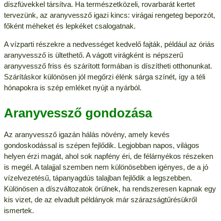
díszfüvekkel társítva. Ha természetközeli, rovarbarát kertet
tervezünk, az aranyvessző igazi kincs: virágai rengeteg beporzót,
főként méheket és lepkéket csalogatnak.
A vízparti részekre a nedvességet kedvelő fajták, például az óriás
aranyvessző is ültethető. A vágott virágként is népszerű
aranyvessző friss és szárított formában is díszítheti otthonunkat.
Szárításkor különösen jól megőrzi élénk sárga színét, így a téli
hónapokra is szép emléket nyújt a nyárból.
Aranyvessző gondozása
Az aranyvessző igazán hálás növény, amely kevés
gondoskodással is szépen fejlődik. Legjobban napos, világos
helyen érzi magát, ahol sok napfény éri, de félárnyékos részeken
is megél. A talajjal szemben nem különösebben igényes, de a jó
vízelvezetésű, tápanyagdús talajban fejlődik a legszebben.
Különösen a díszváltozatok örülnek, ha rendszeresen kapnak egy
kis vizet, de az elvadult példányok már szárazságtűrésükről
ismertek.