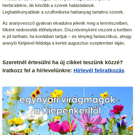
herbicidekre, de később a szerek hatástalanok.
Leghatékonyabbak a szulfonilurea hatóanyag tartalmú szerek.
Az aranyvessző gyakran elvadulva jelenik meg a természetben,
főként nedvesebb élőhelyeken. Dísznövényként viszont a kertben
is jól tartható, ha kordában tartjuk – és tényleg fantasztikus, ahogy
aranyló fürtjeivel feldobja a kertet augusztus-szeptember táján.
Szeretnél értesülni ha új cikket teszünk közzé?
Iratkozz fel a hírlevelünkre:
Hírlevél feliratkozás