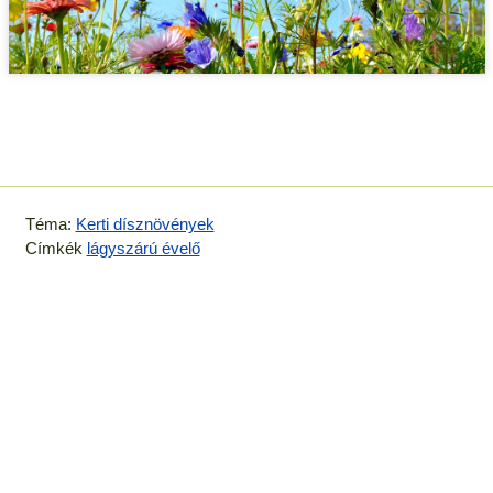
Téma:
Kerti dísznövények
Címkék
lágyszárú évelő