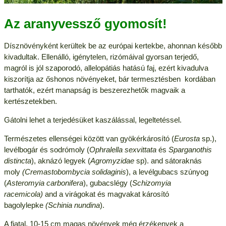
Az aranyvessző gyomosít!
Dísznövényként kerültek be az európai kertekbe, ahonnan később
kivadultak. Ellenálló, igénytelen, rizómáival gyorsan terjedő,
magról is jól szaporodó, allelopátiás hatású faj, ezért kivadulva
kiszorítja az őshonos növényeket, bár termesztésben kordában
tarthatók, ezért manapság is beszerezhetők magvaik a
kertészetekben.
Gátolni lehet a terjedésüket kaszálással, legeltetéssel.
Természetes ellenségei között van gyökérkárosító (
Eurosta
sp.),
levélbogár és sodrómoly (
Ophralella sexvittata
és
Sparganothis
distincta
), aknázó legyek (
Agromyzidae
sp). and sátoraknás
moly
(Cremastobombycia solidaginis
), a levélgubacs szúnyog
(
Asteromyia carbonifera
), gubacslégy (
Schizomyia
racemicola)
and a virágokat és magvakat károsító
bagolylepke
(Schinia nundina
).
A fiatal, 10-15 cm magas növények még érzékenyek a