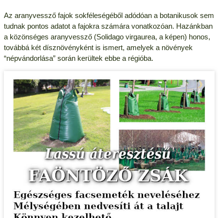
Az aranyvessző fajok sokféleségéből adódóan a botanikusok sem
tudnak pontos adatot a fajokra számára vonatkozóan. Hazánkban
a közönséges aranyvessző (Solidago virgaurea, a képen) honos,
továbbá két dísznövényként is ismert, amelyek a növények
“népvándorlása” során kerültek ebbe a régióba.