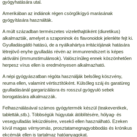
gyógyhatására utal.
Amerikában az indiánok régen csörgőkígyó marásának
gyógyítására használták.
A múlt században természetes vizelethajtóként (diuretikus)
alkalmazták, amelyet a szaponinok és flavonoidok jelenléte fejt ki.
Gyulladásgátló hatású, de a nyálkahártya irritációjának hatására
létrejövő enyhe gyulladás révén az immunrendszert is képes
aktiválni (immunstimulánsok). Valószínűleg ennek köszönhetően
herpesz vírus ellen is eredményesen alkalmazható.
A népi gyógyászatban régóta használják belsőleg köszvény,
reuma ellen, valamint vértisztítóként. Külsőleg száj és garatüreg
gyulladásánál gargarizálásra és rosszul gyógyuló sebek
borogatására alkalmazzák.
Felhasználásával számos gyógytermék készül (teakeverékek,
tabletták,stb.). Többségük húgyutak átöblítésére, hólyag- és
vesegyulladás leküzdésére, vesekő ellen használható. Ezeken
kívül magas vérnyomás, prosztatamegnagyobbodás és krónikus
ekcémák ellen is tartalmaz hatóanyagokat.