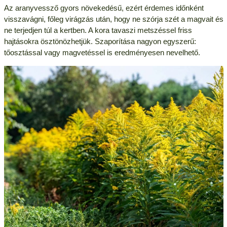
Az aranyvessző gyors növekedésű, ezért érdemes időnként
visszavágni, főleg virágzás után, hogy ne szórja szét a magvait és
ne terjedjen túl a kertben. A kora tavaszi metszéssel friss
hajtásokra ösztönözhetjük. Szaporítása nagyon egyszerű:
tőosztással vagy magvetéssel is eredményesen nevelhető.