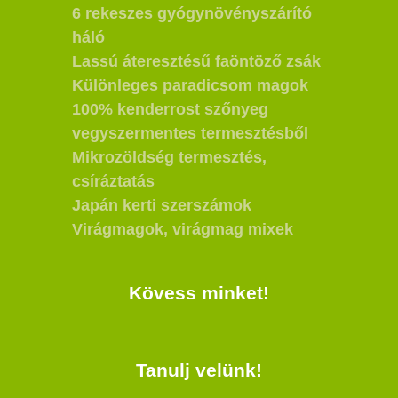
6 rekeszes gyógynövényszárító
háló
Lassú áteresztésű faöntöző zsák
Különleges paradicsom magok
100% kenderrost szőnyeg
vegyszermentes termesztésből
Mikrozöldség termesztés,
csíráztatás
Japán kerti szerszámok
Virágmagok, virágmag mixek
Kövess minket!
Tanulj velünk!