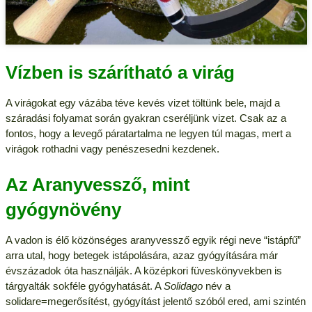
Vízben is szárítható a virág
A virágokat egy vázába téve kevés vizet töltünk bele, majd a
száradási folyamat során gyakran cseréljünk vizet. Csak az a
fontos, hogy a levegő páratartalma ne legyen túl magas, mert a
virágok rothadni vagy penészesedni kezdenek.
Az Aranyvessző, mint
gyógynövény
A vadon is élő közönséges aranyvessző egyik régi neve “istápfű”
arra utal, hogy betegek istápolására, azaz gyógyítására már
évszázadok óta használják. A középkori füveskönyvekben is
tárgyalták sokféle gyógyhatását. A
Solidago
név a
solidare=megerősítést, gyógyítást jelentő szóból ered, ami szintén