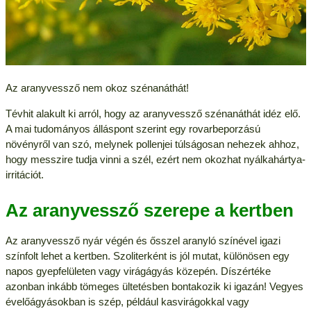
Az aranyvessző nem okoz szénanáthát!
Tévhit alakult ki arról, hogy az aranyvessző szénanáthát idéz elő.
A mai tudományos álláspont szerint egy rovarbeporzású
növényről van szó, melynek pollenjei túlságosan nehezek ahhoz,
hogy messzire tudja vinni a szél, ezért nem okozhat nyálkahártya-
irritációt.
Az aranyvessző szerepe a kertben
Az aranyvessző nyár végén és ősszel aranyló színével igazi
színfolt lehet a kertben. Szoliterként is jól mutat, különösen egy
napos gyepfelületen vagy virágágyás közepén. Díszértéke
azonban inkább tömeges ültetésben bontakozik ki igazán! Vegyes
évelőágyásokban is szép, például kasvirágokkal vagy