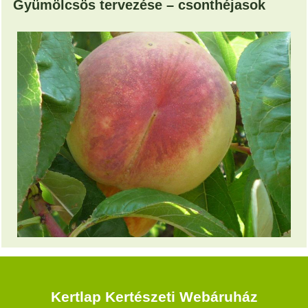
Gyümölcsös tervezése – csonthéjasok
Kertlap Kertészeti Webáruház