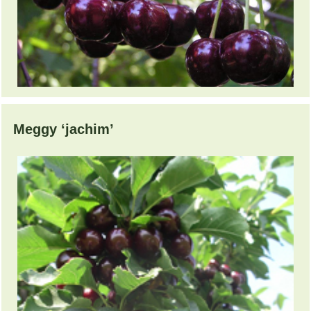
Meggy ‘jachim’