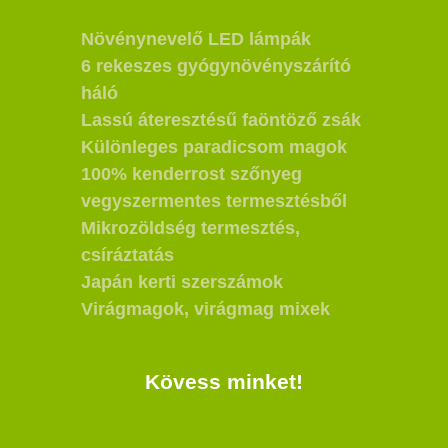
Növénynevelő LED lámpák
6 rekeszes gyógynövényszárító
háló
Lassú áteresztésű faöntöző zsák
Különleges paradicsom magok
100% kenderrost szőnyeg
vegyszermentes termesztésből
Mikrozöldség termesztés,
csíráztatás
Japán kerti szerszámok
Virágmagok, virágmag mixek
Kövess minket!