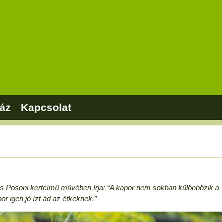
áz
Kapcsolat
nos Posoni kertcímű művében írja: “A kapor nem sokban különbözik a
igen jó ízt ád az étkeknek.”