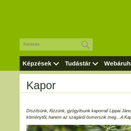
Képzések
Tudástár
Webáruh
Kapor
Díszítsünk, főzzünk, gyógyítsunk kaporral! Lippai Já
köménytől, hanem az szagáról ösmerszik meg…A Kapor 