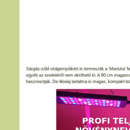
Sárgás-zöld virágernyőikért is termesztik a ‘
Mariska
‘ 
egyéb az eredetéről nem deríthető ki. A 80 cm magasra
hasznosítják. De illóolaj tartalma is magas, kompakt bo