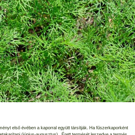
ényt első évében a kaporral együtt társítják. Ha fűszerkaporként
betakarítani (június-augusztus). Érett termését leszedve a termés