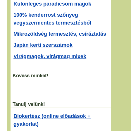
Különleges paradicsom magok
100% kenderrost szőnyeg
vegyszermentes termesztésből
Mikrozöldség termesztés, csíráztatás
Japán kerti szerszámok
Virágmagok, virágmag mixek
Kövess minket!
Tanulj velünk!
Biokertész (online előadások +
gyakorlat)