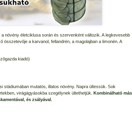
lom a növény életciklusa során és szervenként változik. A legkevesebb
mző összetevője a karvanol, fellandrén, a magolajban a limonén. A
ezőgazda kiadó)
i stádiumában mutatós, illatos növény. Napra ültessük. Sok
rtekben, virágágyásokba szegélynek ültethetjük.
Kombinálható más
kamentával, és zsályával.