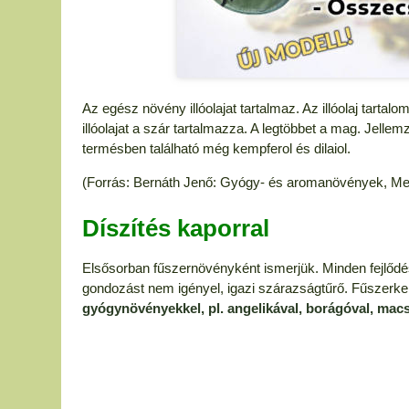
Az egész növény illóolajat tartalmaz. Az illóolaj tarta
illóolajat a szár tartalmazza. A legtöbbet a mag. Jelle
termésben található még kempferol és dilaiol.
(Forrás: Bernáth Jenő: Gyógy- és aromanövények, M
Díszítés kaporral
Elsősorban fűszernövényként ismerjük. Minden fejlődés
gondozást nem igényel, igazi szárazságtűrő. Fűszerke
gyógynövényekkel, pl. angelikával, borágóval, macs