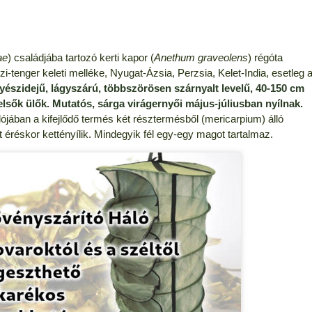
ae
) családjába tartozó kerti kapor (
Anethum graveolens
) régóta
-tenger keleti melléke, Nyugat-Ázsia, Perzsia, Kelet-India, esetleg 
észidejű, lágyszárú, többszörösen szárnyalt levelű, 40-150 cm
lsők ülők. Mutatós, sárga virágernyői május-júliusban nyílnak.
jában a kifejlődő termés két résztermésből (mericarpium) álló
éréskor kettényílik. Mindegyik fél egy-egy magot tartalmaz.