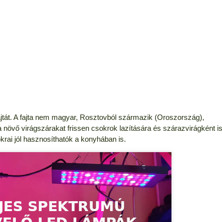
fajtát. A fajta nem magyar, Rosztovból származik (Oroszország),
 növő virágszárakat frissen csokrok lazítására és szárazvirágként i
krai jól hasznosíthatók a konyhában is.