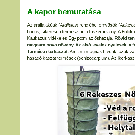
A kapor bemutatása
Az arálialakúak (
Araliales
) rendjébe, ernyősök (
Apiace
honos, sikeresen termeszthető fűszernövény. A Földközi
Kaukázus vidéke és Egyiptom az őshazája.
Rövid teny
magasra növő növény. Az alsó levelek nyelesek, a fe
Termése ikerkaszat.
Amit mi magnak hívunk, azok való
hasadó kaszat termések (schizocarpium). Az ikerkaszt 