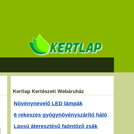
Kertlap Kertészeti Webáruház
Növénynevelő LED lámpák
6 rekeszes gyógynövényszárító háló
Lassú áteresztésű faöntöző zsák