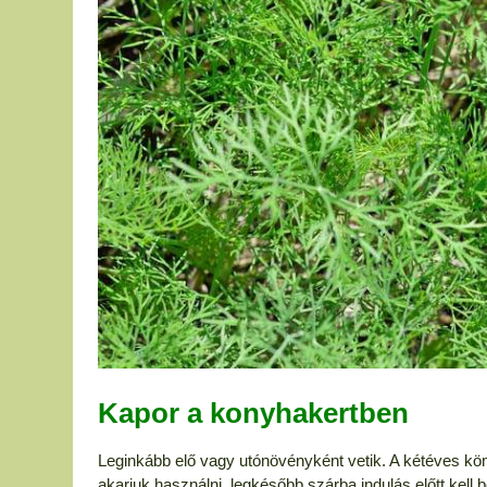
Kapor a konyhakertben
Leginkább elő vagy utónövényként vetik. A kétéves köm
akarjuk használni, legkésőbb szárba indulás előtt kell 