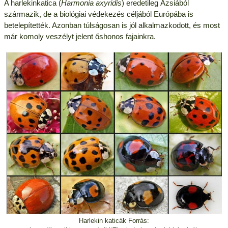
A harlekinkatica (
Harmonia axyridis
) eredetileg Ázsiából
származik, de a biológiai védekezés céljából Európába is
betelepítették. Azonban túlságosan is jól alkalmazkodott, és most
már komoly veszélyt jelent őshonos fajainkra.
Harlekin katicák Forrás: