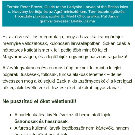
Ez az összeállítás megmutatja, hogy a hazai katicabogárfajok
mennyire változatosak, különösen lárvaállapotban. Sokan csak a
hétpettyes katicát ismerik fel, pedig több mint 80 faj él
Magyarországon, és a legtöbbjük ugyanúgy hasznos ragadozó!
A lárvák gyakran egészen másképp néznek ki, mint a kifejlett
bogarak: tüskések, foltosak, furcsa alakúak lehetnek – de ne
tévesszen meg a külsejük! Ezek a kis „szörnyecskék” a kert igazi
hősei, akik levéltetveket, liszteskéket, atkákat fogyasztanak.
Ne pusztítsd el őket véletlenül!
A harlekinkatica kivételével az itt bemutatott fajok
őshonosak és hasznosak
.
A furcsa küllemű lárvák legtöbbször nem kártevők, hanem
épp a kártevőket pusztítják.