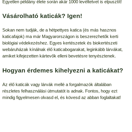
Egyetlen példány élete során akár 1000 levéltetvet is elpusztít!
Vásárolható katicák? Igen!
Sokan nem tudják, de a hétpettyes katica (és más hasznos
katicafajok) ma már Magyarországon is beszerezhetők kerti
biológiai védekezéshez. Egyes kertészetek és biokertészeti
webáruházak kínálnak élő katicabogarakat, leginkább lárvákat,
amiket kifejezetten kártevők elleni bevetésre tenyésztenek.
Hogyan érdemes kihelyezni a katicákat?
Az élő katicák vagy lárvák mellé a forgalmazók általában
részletes felhasználási útmutatót is adnak. Fontos, hogy ezt
mindig figyelmesen olvasd el, és kövesd az abban foglaltakat!