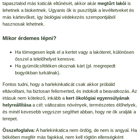
tapasztalod más katicák eltűnését, akkor akár
megtűrt lakói
is
lehetnek a biokertnek. Ugyanis ők is pusztítják a levéltetveket és
más kártevőket, így biológiai védekezés szempontjából
hasznosak lehetnek.
Mikor érdemes lépni?
Ha tömegesen lepik el a kertet vagy a lakóteret, különösen
ősszel a telelőhelyet keresve.
Ha gyümölcsféléken okoznak kárt (pl. megrepedt
bogyókban turkálnak).
Fontos tudni, hogy a harlekinkaticát csak akkor próbáld
eltávolítani, ha biztosan felismerted, és indokolt a beavatkozás. Az
irtásuk nem kötelező, inkább a
kert ökológiai egyensúlyának
helyreállítása
a cél: változatos növények, természetes élőhelyek,
és minél kevesebb vegyszer segíthet abban, hogy ne ők uralják a
terepet.
Összefoglalva:
A harlekinkatica nem ördög, de nem is angyal. Ha
békében megfér más fajokkal, nem kell rögtön ellenségként