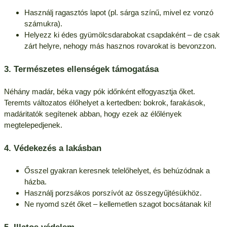
Használj ragasztós lapot (pl. sárga színű, mivel ez vonzó
számukra).
Helyezz ki édes gyümölcsdarabokat csapdaként – de csak
zárt helyre, nehogy más hasznos rovarokat is bevonzzon.
3. Természetes ellenségek támogatása
Néhány madár, béka vagy pók időnként elfogyasztja őket.
Teremts változatos élőhelyet a kertedben: bokrok, farakások,
madáritatók segítenek abban, hogy ezek az élőlények
megtelepedjenek.
4. Védekezés a lakásban
Ősszel gyakran keresnek telelőhelyet, és behúzódnak a
házba.
Használj porzsákos porszívót az összegyűjtésükhöz.
Ne nyomd szét őket – kellemetlen szagot bocsátanak ki!
5. Illatos védelem