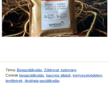
Téma:
Biogazdálkodás
,
Zöldrovat, tudomány
Címkék
biogazdálkodás
,
hasznos állatok
,
környezetvédelem
,
levéltetvek
,
ökológiai gazdálkodás