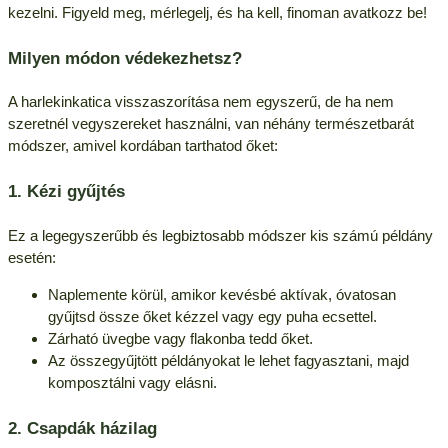
kezelni. Figyeld meg, mérlegelj, és ha kell, finoman avatkozz be!
Milyen módon védekezhetsz?
A harlekinkatica visszaszorítása nem egyszerű, de ha nem
szeretnél vegyszereket használni, van néhány természetbarát
módszer, amivel kordában tarthatod őket:
1. Kézi gyűjtés
Ez a legegyszerűbb és legbiztosabb módszer kis számú példány
esetén:
Naplemente körül, amikor kevésbé aktívak, óvatosan
gyűjtsd össze őket kézzel vagy egy puha ecsettel.
Zárható üvegbe vagy flakonba tedd őket.
Az összegyűjtött példányokat le lehet fagyasztani, majd
komposztálni vagy elásni.
2. Csapdák házilag