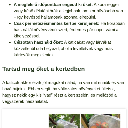
A megfelelő időpontban engedd ki őket:
A kora reggeli
vagy késő délutáni órák a legjobbak, amikor hűvösebb van
– így kevésbé hajlamosak azonnal elrepülni.
Csak permetezésmentes kertbe kerüljenek:
Ha korábban
használtál növényvédő szert, érdemes pár napot várni a
kihelyezéssel.
Célzottan használd őket:
A katicákat vagy lárvákat
közvetlenül oda helyezd, ahol a levéltetvek vagy más
kártevők megjelentek.
Tartsd meg őket a kertedben
A katicák akkor érzik jól magukat nálad, ha van mit enniük és van
hová bújniuk. Ebben segít, ha változatos növényeket ültetsz,
hagysz nekik egy kis “vad” részt a kert szélén, és mellőzöd a
vegyszerek használatát.