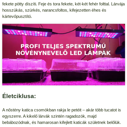
fekete pötty díszíti. Feje és tora fekete, két-két fehér folttal. Lárvája
hosszúkás, szürkés, narancsfoltos, kifejezetten éhes és
kártevőpusztító.
Életciklusa:
A nőstény katica csomókban rakja le petéit – akár több tucatot is
egyszerre. A kikelő lárvák szintén ragadozók, majd
bebábozódnak, és hamarosan kifejlett katicák születnek belőlük.