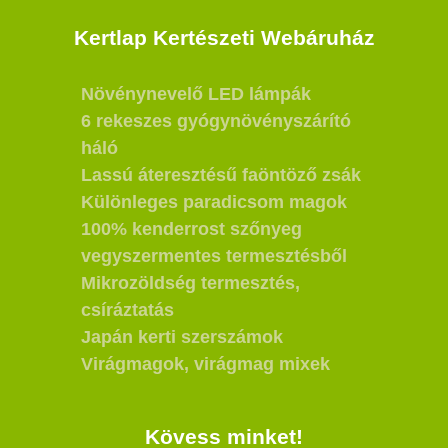
Kertlap Kertészeti Webáruház
Növénynevelő LED lámpák
6 rekeszes gyógynövényszárító
háló
Lassú áteresztésű faöntöző zsák
Különleges paradicsom magok
100% kenderrost szőnyeg
vegyszermentes termesztésből
Mikrozöldség termesztés,
csíráztatás
Japán kerti szerszámok
Virágmagok, virágmag mixek
Kövess minket!