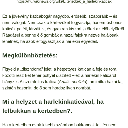
https://hu.wikinews.org/wiki/Elterjedtek_a_harlekinkaticák
Ez a jövevény katicabogár nagyobb, erősebb, szaporább – és
nem válogat. Nemcsak a kártevőket fogyasztja, hanem őshonos
katicák petéit, lárváit is, és gyakran kiszorítja őket az élőhelyükről.
Ráadásul a benne élő gombák a hazai fajokra nézve halálosak
lehetnek, ha azok elfogyasztják a harlekin egyedeit.
Megkülönböztetés:
Figyeld a „disznóorra” jelet: a hétpettyes katicán a feje és tora
közötti rész két fehér pöttyel díszített – ez a harlekin katicáról
hiányzik. A szemfoltos katica (
Anatis ocellata
), ami ritka hazai faj,
szintén hasonlít, de ő sem hordoz ilyen gombát.
Mi a helyzet a harlekinkaticával, ha
felbukkan a kertedben?.
Ha a kertedben csak kisebb számban bukkannak fel, és nem