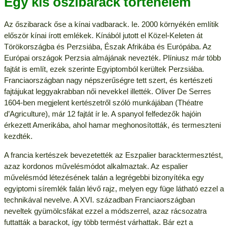
Egy kis őszibarack történelem
Az őszibarack őse a kínai vadbarack. Ie. 2000 környékén említik
először kínai írott emlékek. Kínából jutott el Közel-Keleten át
Törökországba és Perzsiába, Észak Afrikába és Európába. Az
Európai országok Perzsia almájának nevezték. Plíniusz már több
fajtát is említ, ezek szerinte Egyiptomból kerültek Perzsiába.
Franciaországban nagy népszerűségre tett szert, és kertészeti
fajtájukat leggyakrabban női nevekkel illették. Oliver De Serres
1604-ben megjelent kertészetről szóló munkájában (Théatre
d’Agriculture), már 12 fajtát ír le. A spanyol felfedezők hajóin
érkezett Amerikába, ahol hamar meghonosították, és termeszteni
kezdték.
A francia kertészek bevezetették az Eszpalier baracktermesztést,
azaz kordonos művelésmódot alkalmaztak. Az espalier
művelésmód létezésének talán a legrégebbi bizonyítéka egy
egyiptomi síremlék falán lévő rajz, melyen egy füge látható ezzel a
technikával nevelve. A XVI. században Franciaországban
neveltek gyümölcsfákat ezzel a módszerrel, azaz rácsozatra
futtatták a barackot, így több termést várhattak. Bár ezt a