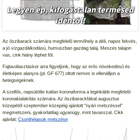
Az őszibarack számára megfelelő termőhely a déli, napos fekvés,
a jó vízgazdálkodású, humuszban gazdag talaj. Meszes talajon
vas, cink hiány léphet föl.
Fajtaválasztáskor arra figyeljünk, hogy az erős növekedésű és
életképes alanyra (pl. GF 677) oltott nemes is ellenálljon a
betegségeknek.
A szellős, napsütötte katlan koronaforma a leginkább megfelelő
koronakialakítás számára. Az őszibarackfákat augusztus
közepétől szeptember közepéig ajánlott “nyári metszéssel”
megmetszeni, gyakorlatilag ugyanúgy, mint tavasszal. Cikk
ajánlat:
Csonthéjasok metszése