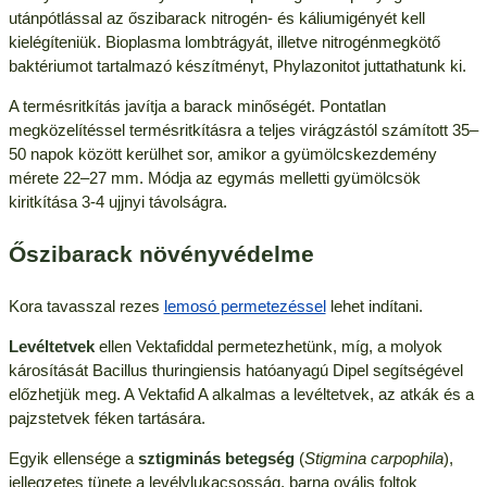
utánpótlással az őszibarack nitrogén- és káliumigényét kell
kielégíteniük. Bioplasma lombtrágyát, illetve nitrogénmegkötő
baktériumot tartalmazó készítményt, Phylazonitot juttathatunk ki.
A termésritkítás javítja a barack minőségét. Pontatlan
megközelítéssel termésritkításra a teljes virágzástól számított 35–
50 napok között kerülhet sor, amikor a gyümölcskezdemény
mérete 22–27 mm. Módja az egymás melletti gyümölcsök
kiritkítása 3-4 ujjnyi távolságra.
Őszibarack növényvédelme
Kora tavasszal rezes
lemosó permetezéssel
lehet indítani.
Levéltetvek
ellen Vektafiddal permetezhetünk, míg, a molyok
károsítását Bacillus thuringiensis hatóanyagú Dipel segítségével
előzhetjük meg. A Vektafid A alkalmas a levéltetvek, az atkák és a
pajzstetvek féken tartására.
Egyik ellensége a
sztigminás betegség
(
Stigmina carpophila
),
jellegzetes tünete a levélylukacsosság, barna ovális foltok