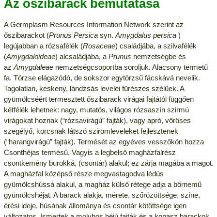
Az őszibarack bemutatása
A Germplasm Resources Information Network szerint az
őszibarackot (
Prunus Persica
syn.
Amygdalus persica
)
legújabban a rózsafélék (
Rosaceae
) családjába, a szilvafélék
(
Amygdaloideae
) alcsaládjába, a
Prunus
nemzetségbe és
az
Amygdaleae
nemzetségcsoportba soroljuk. Alacsony termetű
fa. Törzse elágazódó, de sokszor egytörzsű fácskává nevelik.
Tagolatlan, keskeny, lándzsás levelei fűrészes szélűek. A
gyümölcséért termesztett őszibarack virágai fajtától függően
kétfélék lehetnek: nagy, mutatós, világos rózsaszín szirmú
virágokat hoznak (“rózsavirágú” fajták), vagy apró, vöröses
szegélyű, korcsnak látszó sziromleveleket fejlesztenek
(“harangvirágú” fajták). Termését az egyéves vesszőkön hozza
Csonthéjas termésű. Vagyis a legbelső magházfalrész
csontkemény burokká, (csontár) alakul; ez zárja magába a magot.
A magházfal középső része megvastagodva lédús
gyümölcshússá alakul, a magház külső rétege adja a bőrnemű
gyümölcshéjat. A barack alakja, mérete, szőrözöttsége, színe,
érési ideje, húsának állománya és csontár kötöttsége igen
változatos. Ismertek a molyhos héjú fajták és a kopasz barackok,