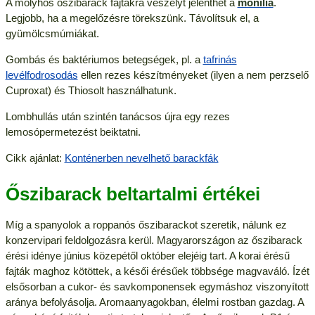
A molyhos őszibarack fajtákra veszélyt jelenthet a
monília
.
Legjobb, ha a megelőzésre törekszünk. Távolítsuk el, a
gyümölcsmúmiákat.
Gombás és baktériumos betegségek, pl. a
tafrinás
levélfodrosodás
ellen rezes készítményeket (ilyen a nem perzselő
Cuproxat) és Thiosolt használhatunk.
Lombhullás után szintén tanácsos újra egy rezes
lemosópermetezést beiktatni.
Cikk ajánlat:
Konténerben nevelhető barackfák
Őszibarack beltartalmi értékei
Míg a spanyolok a roppanós őszibarackot szeretik, nálunk ez
konzervipari feldolgozásra kerül. Magyarországon az őszibarack
érési idénye június közepétől október elejéig tart. A korai érésű
fajták maghoz kötöttek, a késői érésűek többsége magvaváló. Ízét
elsősorban a cukor- és savkomponensek egymáshoz viszonyított
aránya befolyásolja. Aromaanyagokban, élelmi rostban gazdag. A