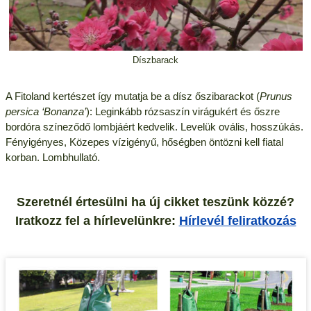
Díszbarack
A Fitoland kertészet így mutatja be a dísz őszibarackot (
Prunus
persica ‘Bonanza’
): Leginkább rózsaszín virágukért és őszre
bordóra színeződő lombjáért kedvelik. Levelük ovális, hosszúkás.
Fényigényes, Közepes vízigényű, hőségben öntözni kell fiatal
korban. Lombhullató.
Szeretnél értesülni ha új cikket teszünk közzé?
Iratkozz fel a hírlevelünkre:
Hírlevél feliratkozás