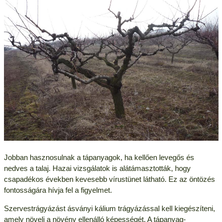
Jobban hasznosulnak a tápanyagok, ha kellően levegős és
nedves a talaj. Hazai vizsgálatok is alátámasztották, hogy
csapadékos években kevesebb vírustünet látható. Ez az öntözés
fontosságára hívja fel a figyelmet.
Szervestrágyázást ásványi kálium trágyázással kell kiegészíteni,
amely növeli a növény ellenálló képességét. A tápanyag-