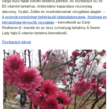
sárga húsú fajták karotin tartalma jelentős. Az őszibarack B1 és
B2 vitamint tartalmaz. Antioxidáns kapacitása viszonylag
alacsony. Szabó, Zoltán és munkatársainak vizsgálatai alapján –
A gyümölcsminőséget befolyásoló fajtatulajdonságok, fiziológiai és
klimatológiai tényezők vizsgálata
– kiemelkedő az
Early
Redhaven
β –karotin és az össz színanyag tartalma. A
Sweet
Lady
fajta E-vitamin tartalma kiemelkedő.
Őszibarack lekvár