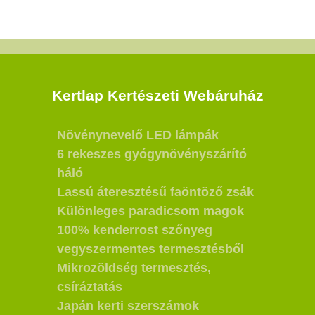
Kertlap Kertészeti Webáruház
Növénynevelő LED lámpák
6 rekeszes gyógynövényszárító
háló
Lassú áteresztésű faöntöző zsák
Különleges paradicsom magok
100% kenderrost szőnyeg
vegyszermentes termesztésből
Mikrozöldség termesztés,
csíráztatás
Japán kerti szerszámok