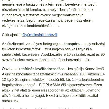
megjelenése a hajtáson és a termésen. Leveleken, fertőzött
részeken áttelelő kórokozó, amely ellen a fertőzött részek
levágásával, a fertőzött levelek megsemmisítésével
védekezhetsz. Segít megelőzni a nyár végén, ősz elején
elvégzett rezes lombfertőtlenítéssel.
Cikk ajánlat:
Gyümölcsfák kártevői
Az őszibarack veszélyes betegsége a
citospóra
, amely sebzési
felületen keresztül fertőz. Ezért nagyon oda kell figyelni a
sebfelületek kezelésére. A sebkezelésre 10 százalék rezet és 90
százalék oltott meszet tartalmazó pépet használhatunk.
Őszibarack
tafrinás levélfodrosodása
ellen ajánlja Koncz Jenő:
Alginithasznosítási tapasztalatok című írásában: 100 l vízben 10-
12 kg őrölt alginitet feloldok, hozzáöntök kb. 1 l – a kereskedelmi
forgalomban kapható – BIOPLASMA élő algatenyészetet. Ezen
algák 2 hét alatt teljesen elszaporodnak az oldatban, úgymond
élővé teszik a holt anyagot. Ezzel a szépen bezöldült oldattal
öntözzünk.