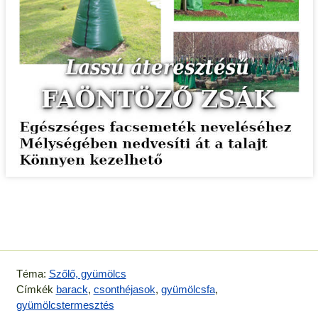
Téma:
Szőlő, gyümölcs
Címkék
barack
,
csonthéjasok
,
gyümölcsfa
,
gyümölcstermesztés