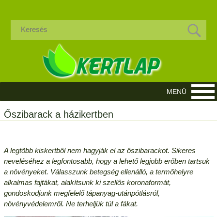
Őszibarack a házikertben
A legtöbb kiskertből nem hagyják el az őszibarackot. Sikeres
neveléséhez a legfontosabb, hogy a lehető legjobb erőben tartsuk
a növényeket. Válasszunk betegség ellenálló, a termőhelyre
alkalmas fajtákat, alakítsunk ki szellős koronaformát,
gondoskodjunk megfelelő tápanyag-utánpótlásról,
növényvédelemről. Ne terheljük túl a fákat.