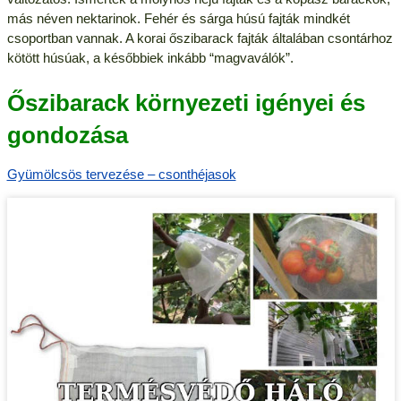
más néven nektarinok. Fehér és sárga húsú fajták mindkét
csoportban vannak. A korai őszibarack fajták általában csontárhoz
kötött húsúak, a későbbiek inkább “magvaválók”.
Őszibarack környezeti igényei és
gondozása
Gyümölcsös tervezése – csonthéjasok