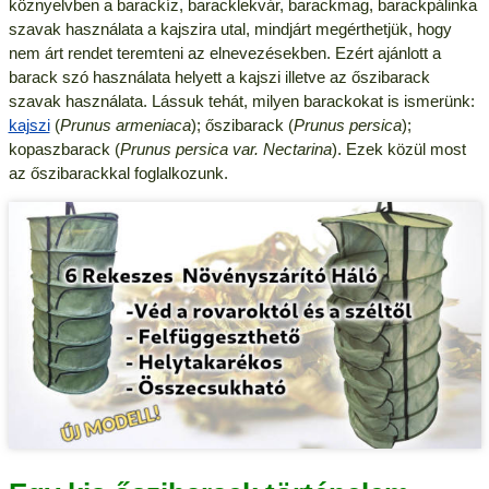
köznyelvben a barackíz, baracklekvár, barackmag, barackpálinka
szavak használata a kajszira utal, mindjárt megérthetjük, hogy
nem árt rendet teremteni az elnevezésekben. Ezért ajánlott a
barack szó használata helyett a kajszi illetve az őszibarack
szavak használata. Lássuk tehát, milyen barackokat is ismerünk:
kajszi
(
Prunus armeniaca
); őszibarack (
Prunus persica
);
kopaszbarack (
Prunus persica var. Nectarina
). Ezek közül most
az őszibarackkal foglalkozunk.