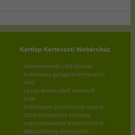
Kertlap Kertészeti Webáruház
Növénynevelő LED lámpák
6 rekeszes gyógynövényszárító
háló
Lassú áteresztésű faöntöző
zsák
Különleges paradicsom magok
100% kenderrost szőnyeg
vegyszermentes termesztésből
Mikrozöldség termesztés,