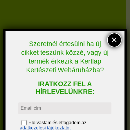
×
Szeretnél értesülni ha új
cikket teszünk közzé, vagy új
termék érkezik a Kertlap
Kertészeti Webáruházba?
IRATKOZZ FEL A
HÍRLEVELÜNKRE:
Elolvastam és elfogadom az
adatkezelési tájékoztatót