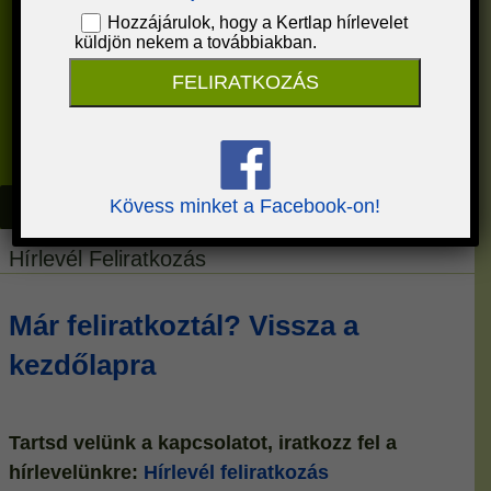
Hozzájárulok, hogy a Kertlap hírlevelet
küldjön nekem a továbbiakban.
FELIRATKOZÁS
Kövess minket a Facebook-on!
Hírlevél Feliratkozás
Már feliratkoztál? Vissza a
kezdőlapra
Tartsd velünk a kapcsolatot, iratkozz fel a
hírlevelünkre:
Hírlevél feliratkozás