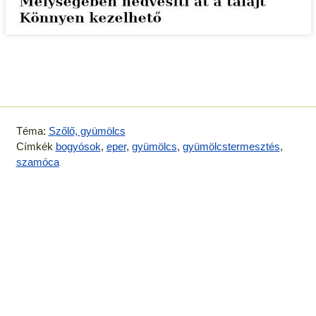
Téma:
Szőlő, gyümölcs
Címkék
bogyósok
,
eper
,
gyümölcs
,
gyümölcstermesztés
,
szamóca