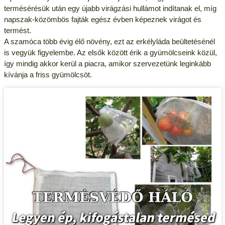
termésérésük után egy újabb virágzási hullámot indítanak el, míg
napszak-közömbös fajták egész évben képeznek virágot és
termést.
A szamóca több évig élő növény, ezt az erkélyláda beültetésénél
is vegyük figyelembe. Az elsők között érik a gyümölcseink közül,
így mindig akkor kerül a piacra, amikor szervezetünk leginkább
kívánja a friss gyümölcsöt.