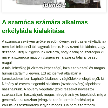
A szamóca számára alkalmas
erkélyláda kialakítása
A szamóca sekélyen gyökeresedő növény, ezért az erkélyládának
nem kell feltétlenül túl nagynak lennie. Ha viszont kis ládába, vagy
dézsába ültetjük, figyelnünk kell arra, hogy a talaj ne száradjon ki,
mivel a szamóca nagyon vízigényes, a száraz talajra rosszul
reagál.
A talaj lehetőleg jó víztartó-képességű, laza szerkezetű és magas
humusztartalmú legyen. Ezt az igényét általában a
kereskedelemben kapható általános virágföldekkel elégíthetjük ki.
Néhány tő esetén elegendő általános (szobanövény) tápoldatot
használnunk. A növény vegetatív (zöld részeket növesztő)
szakaszában használjunk magas nitrogénarányú tápoldatot, míg a
generatív szakaszban (virágzáskor és termésérleléskor) a
kálium- és foszforarány legyen magas. Ha nem szeretnénk