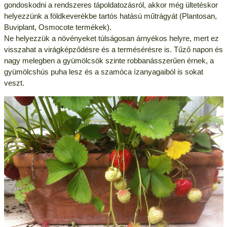
gondoskodni a rendszeres tápoldatozásról, akkor még ültetéskor
helyezzünk a földkeverékbe tartós hatású műtrágyát (Plantosan,
Buviplant, Osmocote termékek).
Ne helyezzük a növényeket túlságosan árnyékos helyre, mert ez
visszahat a virágképződésre és a termésérésre is. Tűző napon és
nagy melegben a gyümölcsök szinte robbanásszerűen érnek, a
gyümölcshús puha lesz és a szamóca ízanyagaiból is sokat
veszt.