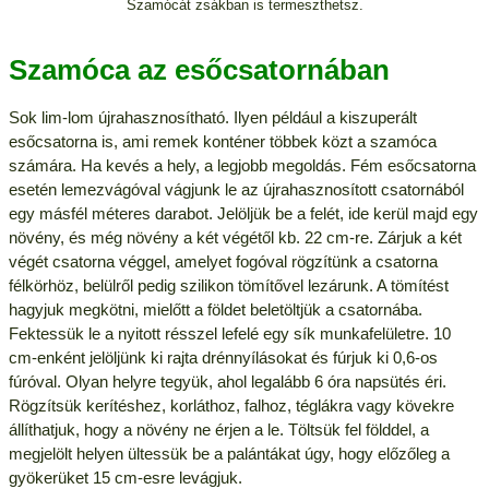
Szamócát zsákban is termeszthetsz.
Szamóca az esőcsatornában
Sok lim-lom újrahasznosítható. Ilyen például a kiszuperált
esőcsatorna is, ami remek konténer többek közt a szamóca
számára. Ha kevés a hely, a legjobb megoldás. Fém esőcsatorna
esetén lemezvágóval vágjunk le az újrahasznosított csatornából
egy másfél méteres darabot. Jelöljük be a felét, ide kerül majd egy
növény, és még növény a két végétől kb. 22 cm-re. Zárjuk a két
végét csatorna véggel, amelyet fogóval rögzítünk a csatorna
félkörhöz, belülről pedig szilikon tömítővel lezárunk. A tömítést
hagyjuk megkötni, mielőtt a földet beletöltjük a csatornába.
Fektessük le a nyitott résszel lefelé egy sík munkafelületre. 10
cm-enként jelöljünk ki rajta drénnyílásokat és fúrjuk ki 0,6-os
fúróval. Olyan helyre tegyük, ahol legalább 6 óra napsütés éri.
Rögzítsük kerítéshez, korláthoz, falhoz, téglákra vagy kövekre
állíthatjuk, hogy a növény ne érjen a le. Töltsük fel földdel, a
megjelölt helyen ültessük be a palántákat úgy, hogy előzőleg a
gyökerüket 15 cm-esre levágjuk.