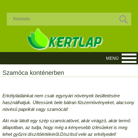
Szamóca konténerben
Erkélyládáinkat nem csak egynyári növények beültetésére
használhatjuk. Ültessünk bele bátran fűszernövényeket, alacsony
növésű paprikát vagy szamócát!
Aki már látott egy szép szamócatövet, akár virágzó, akár termő
állapotban, az tudja, hogy még a kényesebb ízlésűeket is meg
lehet győzni díszítőértékéről.Díszítsd vele az erkélyedet!