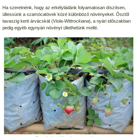
Ha szeretnénk, hogy az erkélyládánk folyamatosan díszítsen,
ültessünk a szamócatövek közé különböző növényeket. Ősztől
tavaszig kerti árvácskát (
Viola-Wittrockiana
), a nyári időszakban
pedig egyéb egynyári növényt ültethetünk mellé.