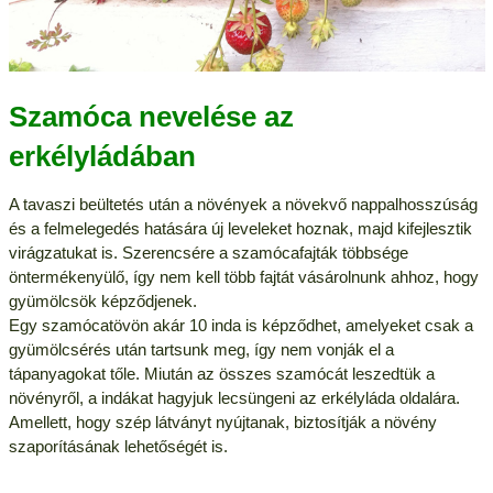
Szamóca nevelése az
erkélyládában
A tavaszi beültetés után a növények a növekvő nappalhosszúság
és a felmelegedés hatására új leveleket hoznak, majd kifejlesztik
virágzatukat is. Szerencsére a szamócafajták többsége
öntermékenyülő, így nem kell több fajtát vásárolnunk ahhoz, hogy
gyümölcsök képződjenek.
Egy szamócatövön akár 10 inda is képződhet, amelyeket csak a
gyümölcsérés után tartsunk meg, így nem vonják el a
tápanyagokat tőle. Miután az összes szamócát leszedtük a
növényről, a indákat hagyjuk lecsüngeni az erkélyláda oldalára.
Amellett, hogy szép látványt nyújtanak, biztosítják a növény
szaporításának lehetőségét is.