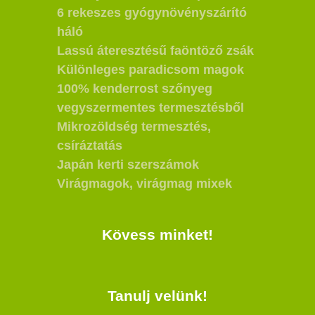
6 rekeszes gyógynövényszárító
háló
Lassú áteresztésű faöntöző zsák
Különleges paradicsom magok
100% kenderrost szőnyeg
vegyszermentes termesztésből
Mikrozöldség termesztés,
csíráztatás
Japán kerti szerszámok
Virágmagok, virágmag mixek
Kövess minket!
Tanulj velünk!