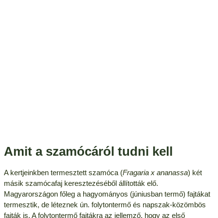
Amit a szamócáról tudni kell
A kertjeinkben termesztett szamóca (
Fragaria x ananassa
) két
másik szamócafaj keresztezéséből állították elő.
Magyarországon főleg a hagyományos (júniusban termő) fajtákat
termesztik, de léteznek ún. folytontermő és napszak-közömbös
fajták is. A folytontermő fajtákra az jellemző, hogy az első