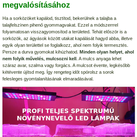
megvalósításához
Ha a sorközöket kapálod, tisztítod, bekerülnek a talajba a
talajfelszínen pihenő gyommagvakat. Ezzel a módszerrrel
folyamatosan visszagyomosítod a területed. Tehát először is a
sorközök, az ágyások között utakat kapálását hagyd abba, illetve
egyik olyan területtel se foglalkozz, ahol nem folyik termesztés.
Persze a durva gyomokat kihúzhatod.
Minden olyan helyet, ahol
nem folyik művelés, mulcsozni kell
. A mulcs anyaga lehet
száraz avar, szalma vagy forgács. A mulcsot évente, legkésőbb
kétévente újítsd meg. Így rengeteg időt spórolsz a sorok
felesleges gyomtalanításának elmaradásával.