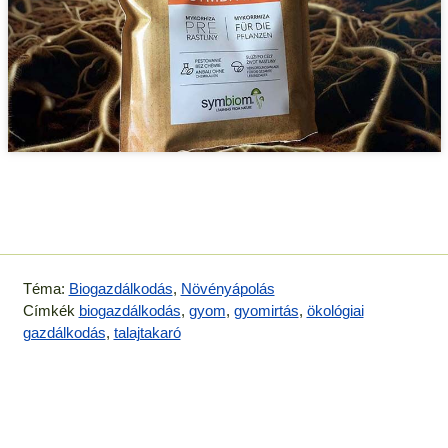
Téma:
Biogazdálkodás
,
Növényápolás
Címkék
biogazdálkodás
,
gyom
,
gyomirtás
,
ökológiai
gazdálkodás
,
talajtakaró