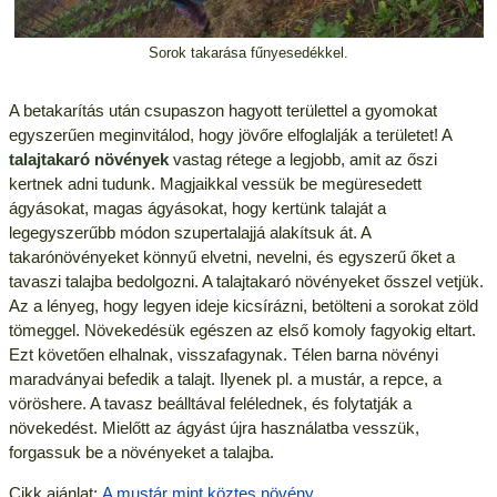
Sorok takarása fűnyesedékkel.
A betakarítás után csupaszon hagyott területtel a gyomokat
egyszerűen meginvitálod, hogy jövőre elfoglalják a területet! A
talajtakaró növények
vastag rétege a legjobb, amit az őszi
kertnek adni tudunk. Magjaikkal vessük be megüresedett
ágyásokat, magas ágyásokat, hogy kertünk talaját a
legegyszerűbb módon szupertalajjá alakítsuk át. A
takarónövényeket könnyű elvetni, nevelni, és egyszerű őket a
tavaszi talajba bedolgozni. A talajtakaró növényeket ősszel vetjük.
Az a lényeg, hogy legyen ideje kicsírázni, betölteni a sorokat zöld
tömeggel. Növekedésük egészen az első komoly fagyokig eltart.
Ezt követően elhalnak, visszafagynak. Télen barna növényi
maradványai befedik a talajt. Ilyenek pl. a mustár, a repce, a
vöröshere. A tavasz beálltával felélednek, és folytatják a
növekedést. Mielőtt az ágyást újra használatba vesszük,
forgassuk be a növényeket a talajba.
Cikk ajánlat:
A mustár mint köztes növény