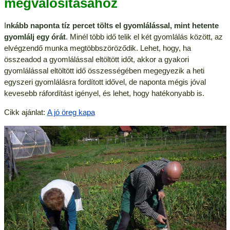
megvalósításához
I
nkább naponta tíz percet tölts el gyomlálással, mint hetente
gyomlálj egy órát
. Minél több idő telik el két gyomlálás között, az
elvégzendő munka megtöbbszöröződik. Lehet, hogy, ha
összeadod a gyomlálással eltöltött időt, akkor a gyakori
gyomlálással eltöltött idő összességében megegyezik a heti
egyszeri gyomlálásra fordított idővel, de naponta mégis jóval
kevesebb ráfordítást igényel, és lehet, hogy hatékonyabb is.
Cikk ajánlat:
A jó öreg kapa