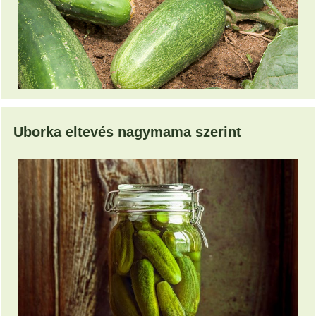
Uborka eltevés nagymama szerint