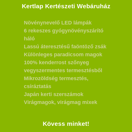
Kertlap Kertészeti Webáruház
Növénynevelő LED lámpák
6 rekeszes gyógynövényszárító
háló
Lassú áteresztésű faöntöző zsák
Különleges paradicsom magok
100% kenderrost szőnyeg
vegyszermentes termesztésből
Mikrozöldség termesztés,
csíráztatás
Japán kerti szerszámok
Virágmagok, virágmag mixek
Kövess minket!