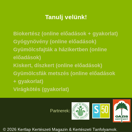
Tanulj velünk!
Biokertész (online előadások + gyakorlat)
Gyógynövény (online előadások)
Gyümölcsfajták a házikertben (online
előadások)
Kiskert, díszkert (online előadások)
Gyümölcsfák metszés (online előadások
+ gyakorlat)
Virágkötés (gyakorlat)
Partnerek:
© 2026 Kertlap Kertészeti Magazin & Kertészeti Tanfolyamok.