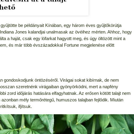
yűjtötte be példányait Kínában, egy három éves gyűjtőkörútja
ndiana Jones kalandjai unalmasak az övéihez mérten. Ahhoz, hogy
ta a haját, csak egy lófarkat hagyott meg, és úgy öltözött mint a
erem, és már több évszázadokkal Fortune megjelenése előtt
an gondoskodjunk öntözéséről. Virágai sokat kibírnak, de nem
hosszan szeretnénk virágaiban gyönyörködni, mert a napfény
bi zord időjárás hatására elfagyhatnak. Az erősen kötött talajt nem
ben azonban mély termőrétegű, humuszos talajban fejlődik. Miután
tkítsuk, ifjítsuk.