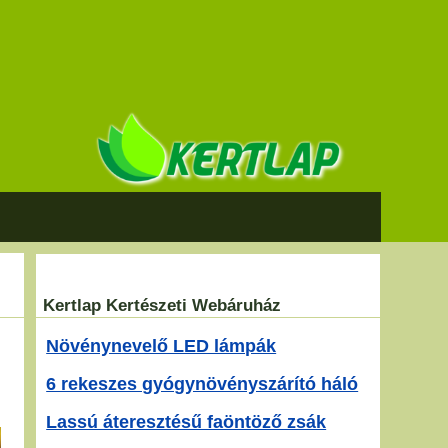
Kertlap Kertészeti Webáruház
Növénynevelő LED lámpák
6 rekeszes gyógynövényszárító háló
Lassú áteresztésű faöntöző zsák