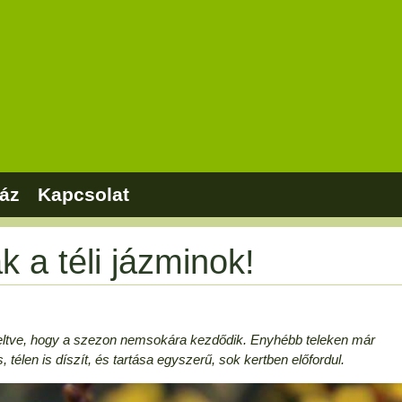
áz
Kapcsolat
 a téli jázminok!
et keltve, hogy a szezon nemsokára kezdődik. Enyhébb teleken már
télen is díszít, és tartása egyszerű, sok kertben előfordul.