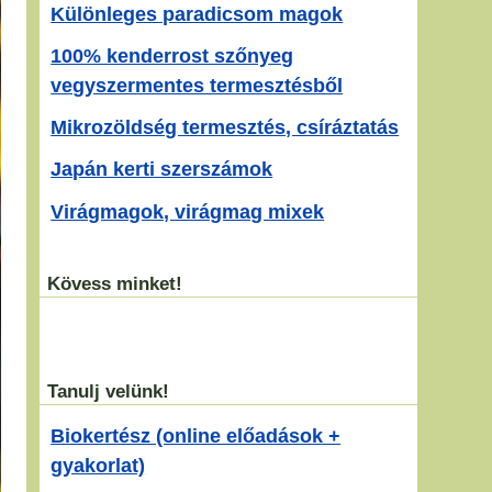
Különleges paradicsom magok
100% kenderrost szőnyeg
vegyszermentes termesztésből
Mikrozöldség termesztés, csíráztatás
Japán kerti szerszámok
Virágmagok, virágmag mixek
Kövess minket!
Tanulj velünk!
Biokertész (online előadások +
gyakorlat)