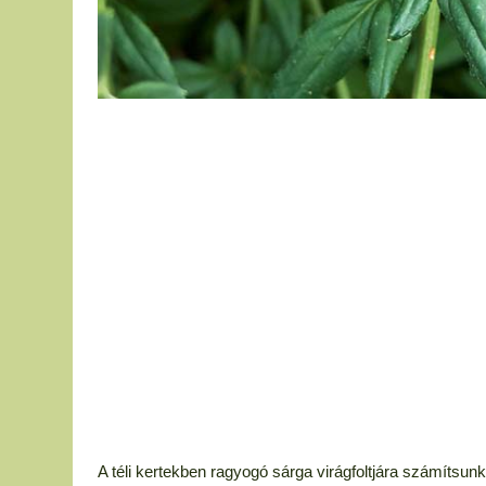
A téli kertekben ragyogó sárga virágfoltjára számítsun