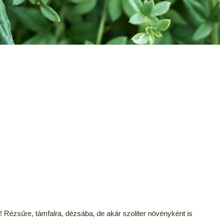
k! Rézsűre, támfalra, dézsába, de akár szoliter növényként is