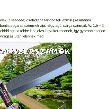
élék (
Oleaceae
) családjába tartozó téli jázmin (
Jasminum
bontja sugaras szimmetriájú, négytagú, sárga szirmait. Az 1,5 – 2
elődő ágai a földre lehajolva legyökeresednek, így gyorsan elterjed.
a virágzás után jelennek meg.