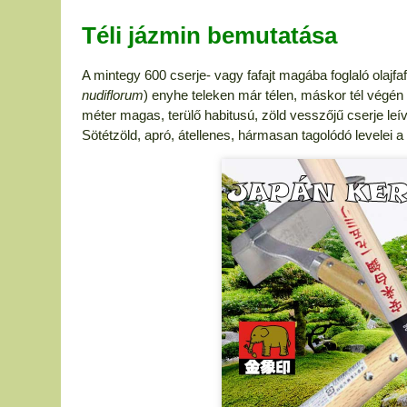
Téli jázmin bemutatása
A mintegy 600 cserje- vagy fafajt magába foglaló olajfaf
nudiflorum
) enyhe teleken már télen, máskor tél végén 
méter magas, terülő habitusú, zöld vesszőjű cserje leív
Sötétzöld, apró, átellenes, hármasan tagolódó levelei 