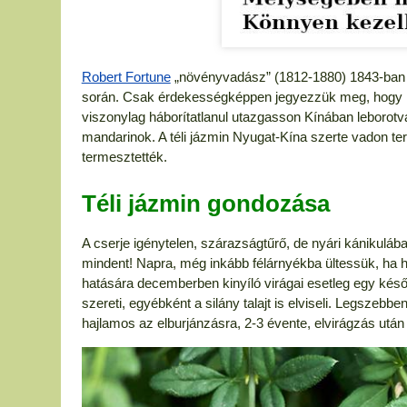
Robert Fortune
„növényvadász” (1812-1880) 1843-ban g
során. Csak érdekességképpen jegyezzük meg, hogy I
viszonylag háborítatlanul utazgasson Kínában leborotvál
mandarinok. A téli jázmin Nyugat-Kína szerte vadon t
termesztették.
Téli jázmin gondozása
A cserje igénytelen, szárazságtűrő, de nyári kánikuláb
mindent! Napra, még inkább félárnyékba ültessük, ha 
hatására decemberben kinyíló virágai esetleg egy későb
szereti, egyébként a silány talajt is elviseli. Legszeb
hajlamos az elburjánzásra, 2-3 évente, elvirágzás után ri