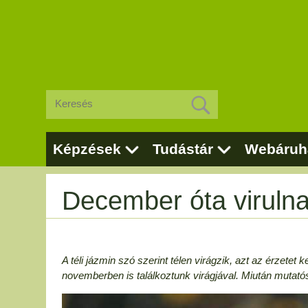
Képzések
Tudástár
Webáruh
December óta virulnak
A téli jázmin szó szerint télen virágzik, azt az érzet
novemberben is találkoztunk virágjával. Miután mutatós, 