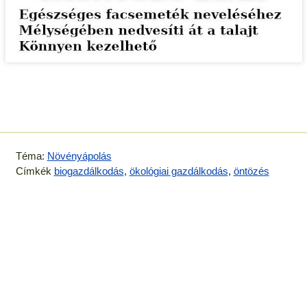
Téma:
Növényápolás
Címkék
biogazdálkodás
,
ökológiai gazdálkodás
,
öntözés