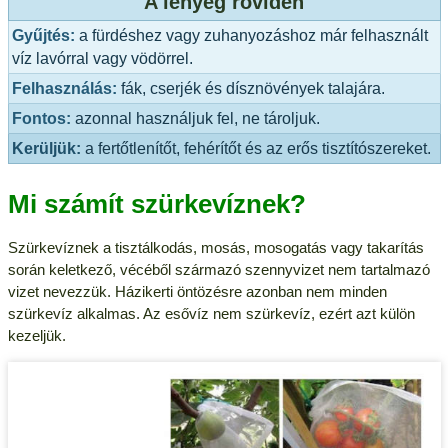
A lényeg röviden
Gyűjtés:
a fürdéshez vagy zuhanyozáshoz már felhasznált
víz lavórral vagy vödörrel.
Felhasználás:
fák, cserjék és dísznövények talajára.
Fontos:
azonnal használjuk fel, ne tároljuk.
Kerüljük:
a fertőtlenítőt, fehérítőt és az erős tisztítószereket.
Mi számít szürkevíznek?
Szürkevíznek a tisztálkodás, mosás, mosogatás vagy takarítás
során keletkező, vécéből származó szennyvizet nem tartalmazó
vizet nevezzük. Házikerti öntözésre azonban nem minden
szürkevíz alkalmas. Az esővíz nem szürkevíz, ezért azt külön
kezeljük.