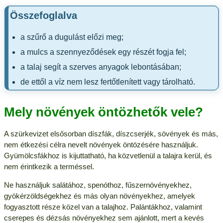
Összefoglalva
a szűrő a dugulást előzi meg;
a mulcs a szennyeződések egy részét fogja fel;
a talaj segít a szerves anyagok lebontásában;
de ettől a víz nem lesz fertőtlenített vagy tárolható.
Mely növények öntözhetők vele?
A szürkevizet elsősorban díszfák, díszcserjék, sövények és más,
nem étkezési célra nevelt növények öntözésére használjuk.
Gyümölcsfákhoz is kijuttatható, ha közvetlenül a talajra kerül, és
nem érintkezik a terméssel.
Ne használjuk salátához, spenóthoz, fűszernövényekhez,
gyökérzöldségekhez és más olyan növényekhez, amelyek
fogyasztott része közel van a talajhoz. Palántákhoz, valamint
cserepes és dézsás növényekhez sem ajánlott, mert a kevés