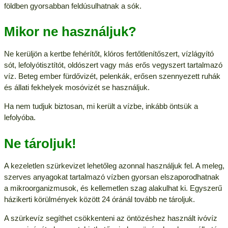
földben gyorsabban feldúsulhatnak a sók.
Mikor ne használjuk?
Ne kerüljön a kertbe fehérítőt, klóros fertőtlenítőszert, vízlágyító
sót, lefolyótisztítót, oldószert vagy más erős vegyszert tartalmazó
víz. Beteg ember fürdővizét, pelenkák, erősen szennyezett ruhák
és állati fekhelyek mosóvizét se használjuk.
Ha nem tudjuk biztosan, mi került a vízbe, inkább öntsük a
lefolyóba.
Ne tároljuk!
A kezeletlen szürkevizet lehetőleg azonnal használjuk fel. A meleg,
szerves anyagokat tartalmazó vízben gyorsan elszaporodhatnak
a mikroorganizmusok, és kellemetlen szag alakulhat ki. Egyszerű
házikerti körülmények között 24 óránál tovább ne tároljuk.
A szürkevíz segíthet csökkenteni az öntözéshez használt ivóvíz