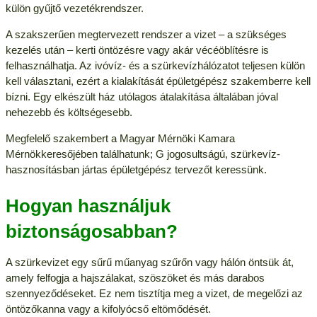
külön gyűjtő vezetékrendszer.
A szakszerűen megtervezett rendszer a vizet – a szükséges
kezelés után – kerti öntözésre vagy akár vécéöblítésre is
felhasználhatja. Az ivóvíz- és a szürkevízhálózatot teljesen külön
kell választani, ezért a kialakítását épületgépész szakemberre kell
bízni. Egy elkészült ház utólagos átalakítása általában jóval
nehezebb és költségesebb.
Megfelelő szakembert a Magyar Mérnöki Kamara
Mérnökkeresőjében találhatunk; G jogosultságú, szürkevíz-
hasznosításban jártas épületgépész tervezőt keressünk.
Hogyan használjuk
biztonságosabban?
A szürkevizet egy sűrű műanyag szűrőn vagy hálón öntsük át,
amely felfogja a hajszálakat, szöszöket és más darabos
szennyeződéseket. Ez nem tisztítja meg a vizet, de megelőzi az
öntözőkanna vagy a kifolyócső eltömődését.