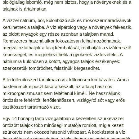
biológiailag lebomló, még nem biztos, hogy a növényeknek és a
talajnak is ártalmatlan.
A vízzel nátrium, bór, különböző sók és mosószermaradványok
kerülhetnek a talajba. A víz elpárolog vagy a növények felveszik,
az oldott anyagok egy része azonban a talajban marad.
Rendszeres használatkor fokozatosan felhalmozódhatnak,
megváltoztathatják a talaj kémhatását, ronthatják a vízáteresztő
képességét, és megnehezíthetik a gyökerek vízfelvételét. A
nátriumra különösen a kötött, agyagos talajok érzékenyek:
szerkezetük tömörödhet, felszínük kérgesedhet.
A fertőtlenítőszert tartalmazó víz különösen kockázatos. Ami a
baktériumok elpusztítására készült, az a talaj hasznos
mikroorganizmusait sem feltétlenül kíméli. Ne használjunk
öntözésre fehérítőt, fertőtlenítőszert, vízlágyító sót vagy erős
tisztítószert tartalmazó vizet.
Egy 14 hónapig tartó vizsgálatban a kezeletlen szürkevízzel
öntözött talajok több minőségi mutatója romlott, míg a kezelt
szürkevíz nem okozott hasonló változást. A kockázatot a víz
összetétele és mennyisége, a talaj típusa, valamint a csapadék