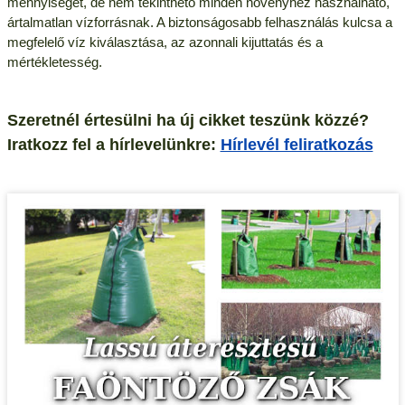
mennyiségét, de nem tekinthető minden növényhez használható,
ártalmatlan vízforrásnak. A biztonságosabb felhasználás kulcsa a
megfelelő víz kiválasztása, az azonnali kijuttatás és a
mértékletesség.
Szeretnél értesülni ha új cikket teszünk közzé?
Iratkozz fel a hírlevelünkre:
Hírlevél feliratkozás