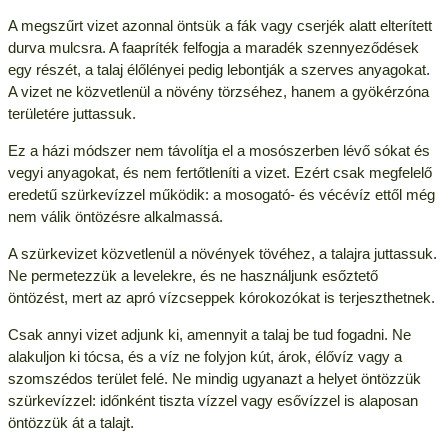
A megszűrt vizet azonnal öntsük a fák vagy cserjék alatt elterített
durva mulcsra. A faapríték felfogja a maradék szennyeződések
egy részét, a talaj élőlényei pedig lebontják a szerves anyagokat.
A vizet ne közvetlenül a növény törzséhez, hanem a gyökérzóna
területére juttassuk.
Ez a házi módszer nem távolítja el a mosószerben lévő sókat és
vegyi anyagokat, és nem fertőtleníti a vizet. Ezért csak megfelelő
eredetű szürkevízzel működik: a mosogató- és vécévíz ettől még
nem válik öntözésre alkalmassá.
A szürkevizet közvetlenül a növények tövéhez, a talajra juttassuk.
Ne permetezzük a levelekre, és ne használjunk esőztető
öntözést, mert az apró vízcseppek kórokozókat is terjeszthetnek.
Csak annyi vizet adjunk ki, amennyit a talaj be tud fogadni. Ne
alakuljon ki tócsa, és a víz ne folyjon kút, árok, élővíz vagy a
szomszédos terület felé. Ne mindig ugyanazt a helyet öntözzük
szürkevízzel: időnként tiszta vízzel vagy esővízzel is alaposan
öntözzük át a talajt.