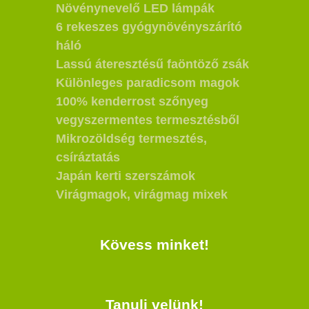
Növénynevelő LED lámpák
6 rekeszes gyógynövényszárító
háló
Lassú áteresztésű faöntöző zsák
Különleges paradicsom magok
100% kenderrost szőnyeg
vegyszermentes termesztésből
Mikrozöldség termesztés,
csíráztatás
Japán kerti szerszámok
Virágmagok, virágmag mixek
Kövess minket!
Tanulj velünk!