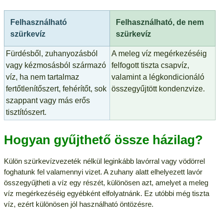
Felhasználható
Felhasználható, de nem
szürkevíz
szürkevíz
Fürdésből, zuhanyozásból
A meleg víz megérkezéséig
vagy kézmosásból származó
felfogott tiszta csapvíz,
víz, ha nem tartalmaz
valamint a légkondicionáló
fertőtlenítőszert, fehérítőt, sok
összegyűjtött kondenzvize.
szappant vagy más erős
tisztítószert.
Hogyan gyűjthető össze házilag?
Külön szürkevízvezeték nélkül leginkább lavórral vagy vödörrel
foghatunk fel valamennyi vizet. A zuhany alatt elhelyezett lavór
összegyűjtheti a víz egy részét, különösen azt, amelyet a meleg
víz megérkezéséig egyébként elfolyatnánk. Ez utóbbi még tiszta
víz, ezért különösen jól használható öntözésre.