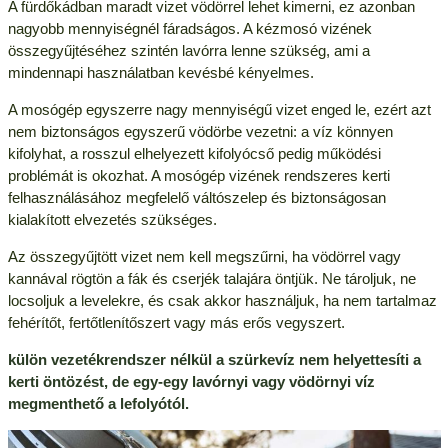
A fürdőkádban maradt vizet vödörrel lehet kimerni, ez azonban
nagyobb mennyiségnél fáradságos. A kézmosó vizének
összegyűjtéséhez szintén lavórra lenne szükség, ami a
mindennapi használatban kevésbé kényelmes.
A mosógép egyszerre nagy mennyiségű vizet enged le, ezért azt
nem biztonságos egyszerű vödörbe vezetni: a víz könnyen
kifolyhat, a rosszul elhelyezett kifolyócső pedig működési
problémát is okozhat. A mosógép vizének rendszeres kerti
felhasználásához megfelelő váltószelep és biztonságosan
kialakított elvezetés szükséges.
Az összegyűjtött vizet nem kell megszűrni, ha vödörrel vagy
kannával rögtön a fák és cserjék talajára öntjük. Ne tároljuk, ne
locsoljuk a levelekre, és csak akkor használjuk, ha nem tartalmaz
fehérítőt, fertőtlenítőszert vagy más erős vegyszert.
külön vezetékrendszer nélkül a szürkevíz nem helyettesíti a
kerti öntözést, de egy-egy lavórnyi vagy vödörnyi víz
megmenthető a lefolyótól.