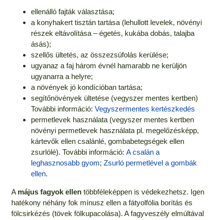
ellenálló fajták választása;
a konyhakert tisztán tartása (lehullott levelek, növényi
részek eltávolítása – égetés, kukába dobás, talajba
ásás);
szellős ültetés, az összezsúfolás kerülése;
ugyanaz a faj három évnél hamarabb ne kerüljön
ugyanarra a helyre;
a növények jó kondícióban tartása;
segítőnövények ültetése (vegyszer mentes kertben)
További információ:
Vegyszermentes kertészkedés
permetlevek használata (vegyszer mentes kertben
növényi permetlevek használata pl. megelőzésképp,
kártevők ellen csalánlé, gombabetegségek ellen
zsurlólé). További információ:
A csalán a
leghasznosabb gyom
;
Zsurló permetlével a gombák
ellen
.
A
május fagyok ellen
többféleképpen is védekezhetsz. Igen
hatékony néhány fok mínusz ellen a fátyolfólia borítás és
fölcsirkézés (tövek fölkupacolása). A fagyveszély elmúltával