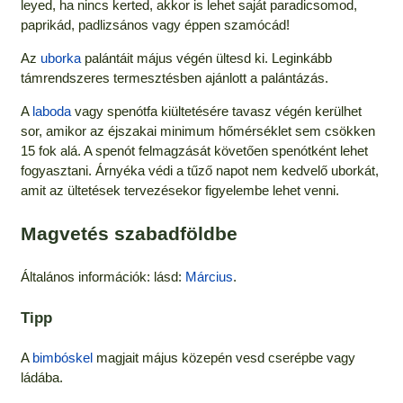
leyed, ha nincs kerted, akkor is lehet saját paradicsomod,
paprikád, padlizsános vagy éppen szamócád!
Az
uborka
palántáit május végén ültesd ki. Leginkább
támrendszeres termesztésben ajánlott a palántázás.
A
laboda
vagy spenótfa kiültetésére tavasz végén kerülhet
sor, amikor az éjszakai minimum hőmérséklet sem csökken
15 fok alá. A spenót felmagzását követően spenótként lehet
fogyasztani. Árnyéka védi a tűző napot nem kedvelő uborkát,
amit az ültetések tervezésekor figyelembe lehet venni.
Magvetés szabadföldbe
Általános információk: lásd:
Március
.
Tipp
A
bimbóskel
magjait május közepén vesd cserépbe vagy
ládába.