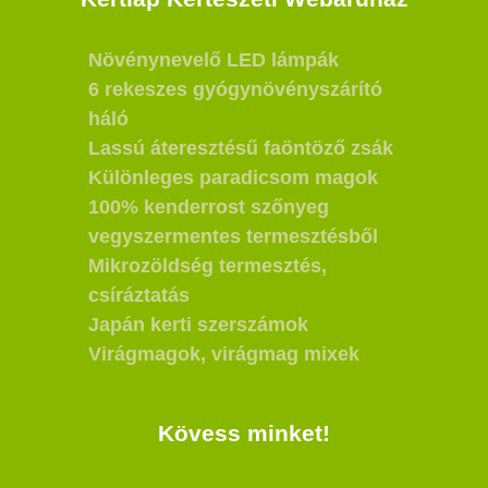
Növénynevelő LED lámpák
6 rekeszes gyógynövényszárító
háló
Lassú áteresztésű faöntöző zsák
Különleges paradicsom magok
100% kenderrost szőnyeg
vegyszermentes termesztésből
Mikrozöldség termesztés,
csíráztatás
Japán kerti szerszámok
Virágmagok, virágmag mixek
Kövess minket!