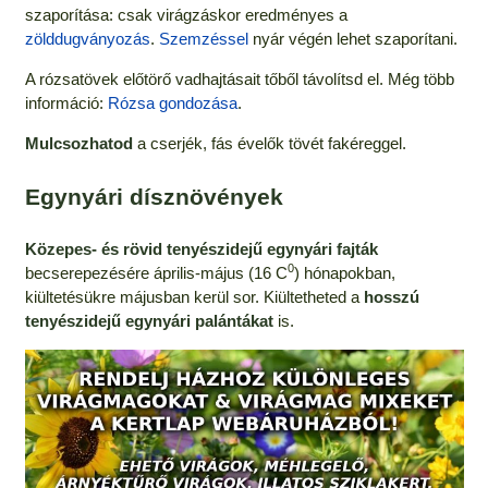
szaporítása: csak virágzáskor eredményes a
zölddugványozás
.
Szemzéssel
nyár végén lehet szaporítani.
A rózsatövek előtörő vadhajtásait tőből távolítsd el. Még több
információ:
Rózsa gondozása
.
Mulcsozhatod
a cserjék, fás évelők tövét fakéreggel.
Egynyári dísznövények
Közepes- és rövid tenyészidejű egynyári fajták
0
becserepezésére április-május (16 C
) hónapokban,
kiültetésükre májusban kerül sor. Kiültetheted a
hosszú
tenyészidejű egynyári palántákat
is.