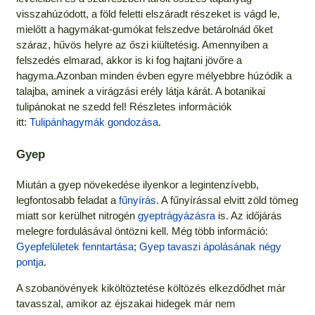
visszahúzódott, a föld feletti elszáradt részeket is vágd le,
mielőtt a hagymákat-gumókat felszedve betárolnád őket
száraz, hűvös helyre az őszi kiültetésig. Amennyiben a
felszedés elmarad, akkor is ki fog hajtani jövőre a
hagyma.Azonban minden évben egyre mélyebbre húzódik a
talajba, aminek a virágzási erély látja kárát. A botanikai
tulipánokat ne szedd fel! Részletes információk
itt:
Tulipánhagymák gondozása
.
Gyep
Miután a gyep növekedése ilyenkor a legintenzívebb,
legfontosabb feladat a
fűnyírás
. A fűnyírással elvitt zöld tömeg
miatt sor kerülhet nitrogén
gyeptrágyázásra
is. Az időjárás
melegre fordulásával öntözni kell. Még több információ:
Gyepfelületek fenntartása
;
Gyep tavaszi ápolásának négy
pontja
.
A szobanövények kiköltöztetése költözés elkezdődhet már
tavasszal, amikor az éjszakai hidegek már nem