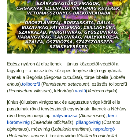
Egész nyáron át díszítenek – június közepétől-végétől a
fagyokig – a hosszú és közepes tenyészidejű egynyáriak.
Ilyenek a Begónia (
Begonia cucullata
), törpe lobélia (
Lobelia
erinus
),
tollborzfű
(
Pennisetum setaceum
), ezüstös tollborzfű
(
Pennisetum villosum
), kékvirágú
vasfű
(
Verbena rigida
).
június-júliusban virágoznak és augusztus vége körül el is
pusztulnak rövid tenyészidejű egynyáriak. Ilyenek a Néhány
rövid tenyészidejű faj:
mályvarózsa
(
Alcea rosea
),
kerti
körömvirág
(
Calendula officinalis
),
pillangóvirág
(
Cosmos
bipinnatus
), mézvirág (
Lobularia maritima
),
napraforgó
(
Helianthus annuus
), kokárdavirág (
Gaillardia pulchella
),