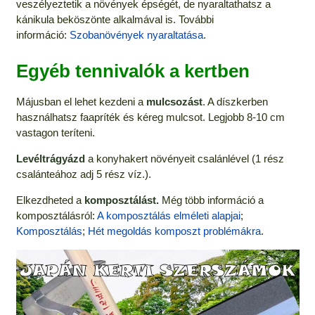
veszélyeztetik a növények épségét, de nyaraltathatsz a
kánikula beköszönte alkalmával is. További
információ:
Szobanövények nyaraltatása
.
Egyéb tennivalók a kertben
Májusban el lehet kezdeni a
mulcsozást
. A díszkerben
használhatsz faapríték és kéreg mulcsot. Legjobb 8-10 cm
vastagon teríteni.
Levéltrágyázd
a konyhakert növényeit csalánlével (1 rész
csalánteához adj 5 rész víz.).
Elkezdheted a
komposztálást.
Még több információ a
komposztálásról:
A komposztálás elméleti alapjai
;
Komposztálás
;
Hét megoldás komposzt problémákra
.