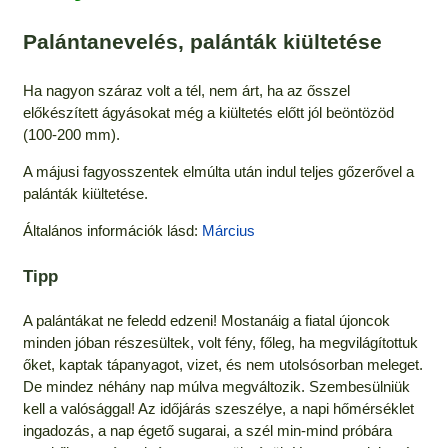
Palántanevelés, palánták kiültetése
Ha nagyon száraz volt a tél, nem árt, ha az ősszel
előkészített ágyásokat még a kiültetés előtt jól beöntözöd
(100-200 mm).
A májusi fagyosszentek elmúlta után indul teljes gőzerővel a
palánták kiültetése.
Általános információk lásd:
Március
Tipp
A palántákat ne feledd edzeni! Mostanáig a fiatal újoncok
minden jóban részesültek, volt fény, főleg, ha megvilágítottuk
őket, kaptak tápanyagot, vizet, és nem utolsósorban meleget.
De mindez néhány nap múlva megváltozik. Szembesülniük
kell a valósággal! Az időjárás szeszélye, a napi hőmérséklet
ingadozás, a nap égető sugarai, a szél min-mind próbára