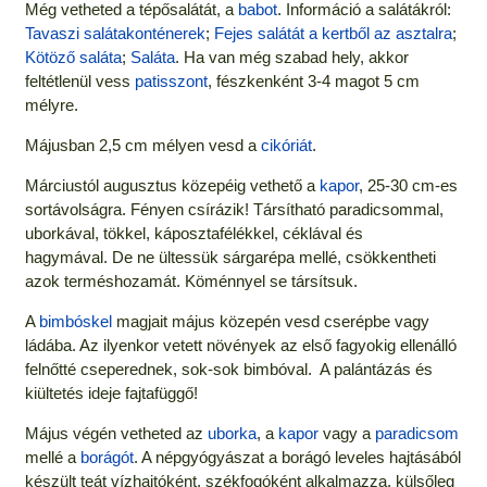
Még vetheted a tépősalátát, a
babot
. Információ a salátákról:
Tavaszi salátakonténerek
;
Fejes salátát a kertből az asztalra
;
Kötöző saláta
;
Saláta
. Ha van még szabad hely, akkor
feltétlenül vess
patisszont
, fészkenként 3-4 magot 5 cm
mélyre.
Májusban 2,5 cm mélyen vesd a
cikóriát
.
Márciustól augusztus közepéig vethető a
kapor
, 25-30 cm-es
sortávolságra. Fényen csírázik! Társítható paradicsommal,
uborkával, tökkel, káposztafélékkel, céklával és
hagymával. De ne ültessük sárgarépa mellé, csökkentheti
azok terméshozamát. Köménnyel se társítsuk.
A
bimbóskel
magjait május közepén vesd cserépbe vagy
ládába. Az ilyenkor vetett növények az első fagyokig ellenálló
felnőtté cseperednek, sok-sok bimbóval. A palántázás és
kiültetés ideje fajtafüggő!
Május végén vetheted az
uborka
, a
kapor
vagy a
paradicsom
mellé a
borágót
. A népgyógyászat a borágó leveles hajtásából
készült teát vízhajtóként, székfogóként alkalmazza, külsőleg