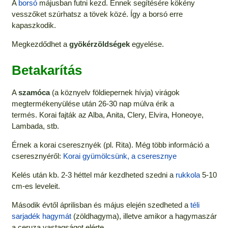
A
borsó
májusban futni kezd. Ennek segítésére kökény
vesszőket szúrhatsz a tövek közé. Így a borsó erre
kapaszkodik.
Megkezdődhet a
gyökérzöldségek
egyelése.
Betakarítás
A
szamóca
(a köznyelv földiepernek hívja) virágok
megtermékenyülése után 26-30 nap múlva érik a
termés. Korai fajták az Alba, Anita, Clery, Elvira, Honeoye,
Lambada, stb.
Érnek a korai cseresznyék (pl. Rita). Még több információ a
cseresznyéről:
Korai gyümölcsünk, a cseresznye
Kelés után kb. 2-3 héttel már kezdheted szedni a
rukkola
5-10
cm-es leveleit.
Második évtől áprilisban és május elején szedheted a
téli
sarjadék hagymát
(zöldhagyma), illetve amikor a hagymaszár
a ceruza vastagságot elérte.