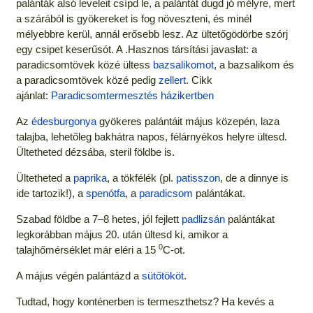
palánták alsó leveleit csípd le, a palántát dugd jó mélyre, mert
a szárából is gyökereket is fog növeszteni, és minél
mélyebbre kerül, annál erősebb lesz. Az ültetőgödörbe szórj
egy csipet keserűsót. A .Hasznos társítási javaslat: a
paradicsomtövek közé ültess
bazsalikomot
, a bazsalikom és
a paradicsomtövek közé pedig
zellert
. Cikk
ajánlat:
Paradicsomtermesztés házikertben
Az
édesburgonya
gyökeres palántáit május közepén, laza
talajba, lehetőleg bakhátra napos, félárnyékos helyre ültesd.
Ültetheted dézsába, steril földbe is.
Ültetheted a
paprika
, a tökfélék (pl.
patisszon
, de a dinnye is
ide tartozik!), a
spenótfa
, a
paradicsom
palántákat.
Szabad földbe a 7–8 hetes, jól fejlett
padlizsán
palántákat
legkorábban május 20. után ültesd ki, amikor a
0
talajhőmérséklet már eléri a 15
C-ot.
A május végén palántázd a
sütőtököt
.
Tudtad, hogy konténerben is termeszthetsz? Ha kevés a