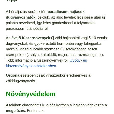
A hónaljazás során kitört
paradicsom hajtások
dugványozhatók
, belőlük, az alsó levelek lecsípése után új
palánta nevelhető, így lehet gondoskodni a folyamatos
paradicsom utánpótlásról.
Az
évelő fűszernövények
új zöld hajtásairól vágj 5-10 centis
dugványokat, és gyökereztető hormonba vagy fahéjporba
mártva ültesd durvább szemcséjű ültetőközeggel töltött
cserepekbe (zsálya, kakukkfû, majoranna, rozmaring stb.).
Több információ a fűszernövényekről:
Gyógy- és
fűszernövények a házikertben
Orgona
esetében csak virágzáskor eredményes a
zölddugványozás.
Növényvédelem
Általában elmondhatjuk, a házikertben a legjobb védekezés a
megelőzés
. Fontos az