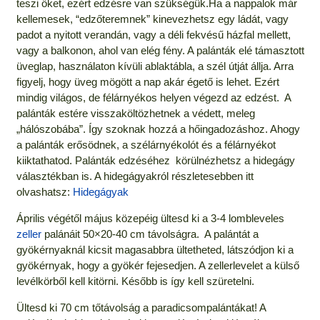
teszi őket, ezért edzésre van szükségük.Ha a nappalok már
kellemesek, “edzőteremnek” kinevezhetsz egy ládát, vagy
padot a nyitott verandán, vagy a déli fekvésű házfal mellett,
vagy a balkonon, ahol van elég fény. A palánták elé támasztott
üveglap, használaton kívüli ablaktábla, a szél útját állja. Arra
figyelj, hogy üveg mögött a nap akár égető is lehet. Ezért
mindig világos, de félárnyékos helyen végezd az edzést. A
palánták estére visszaköltözhetnek a védett, meleg
„hálószobába”. Így szoknak hozzá a hőingadozáshoz. Ahogy
a palánták erősödnek, a szélárnyékolót és a félárnyékot
kiiktathatod. Palánták edzéséhez körülnézhetsz a hidegágy
választékban is. A hidegágyakról részletesebben itt
olvashatsz:
Hidegágyak
Április végétől május közepéig ültesd ki a 3-4 lombleveles
zeller
palánáit 50×20-40 cm távolságra. A palántát a
gyökérnyaknál kicsit magasabbra ültetheted, látszódjon ki a
gyökérnyak, hogy a gyökér fejesedjen. A zellerlevelet a külső
levélkörből kell kitörni. Később is így kell szüretelni.
Ültesd ki 70 cm tőtávolság a paradicsompalántákat! A