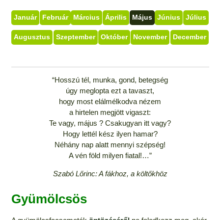
Január
Február
Március
Április
Május
Június
Július
Augusztus
Szeptember
Október
November
December
“Hosszú tél, munka, gond, betegség
úgy meglopta ezt a tavaszt,
hogy most elálmélkodva nézem
a hirtelen megjött vigaszt:
Te vagy, május ? Csakugyan itt vagy?
Hogy lettél kész ilyen hamar?
Néhány nap alatt mennyi szépség!
A vén föld milyen fiatal!…”
Szabó Lőrinc: A fákhoz, a költőkhöz
Gyümölcsös