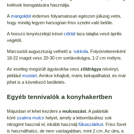
kelések borogatására használja.
A
mángoldot
érdemes folyamatosan egészen júliusig vetni,
hogy mindig legyen harsogóan friss szedni való belőle.
A hosszú tenyészidejű kései
céklát
laza talajba vesd április
végétől.
Márciustól augusztusig vethető a
rukkola
. Folyóméterenként
18-22 magot vess 20-30 cm sortávolságra, 1-2 cm mélyre.
Az esetleg megürült ágyásokba vess
zöldrágya
növényt,
például
mustárt
. Amikor kihajtott, máris bekapálhatod, és már
jöhet is a következő beültetés.
Egyéb tennivalók a konyhakertben
Májusban el lehet kezdeni a
mulcsozást
. A palánták
köré
szalma mulcs
helyet, amely a lebomlásához sok
nitrogént használ el, inkább használj
fűkaszálékot
. Friss füvet
is használhatsz, de nem vastagabban, mint 2 cm. Az útra, a