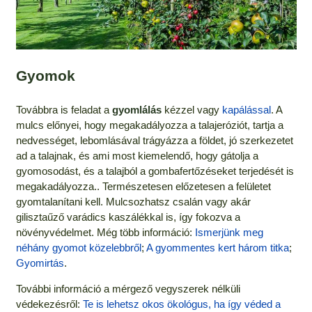
Gyomok
Továbbra is feladat a
gyomlálás
kézzel vagy
kapálással
. A
mulcs előnyei, hogy megakadályozza a talajeróziót, tartja a
nedvességet, lebomlásával trágyázza a földet, jó szerkezetet
ad a talajnak, és ami most kiemelendő, hogy gátolja a
gyomosodást, és a talajból a gombafertőzéseket terjedését is
megakadályozza.. Természetesen előzetesen a felületet
gyomtalanítani kell. Mulcsozhatsz csalán vagy akár
gilisztaűző varádics kaszálékkal is, így fokozva a
növényvédelmet. Még több információ:
Ismerjünk meg
néhány gyomot közelebbről
;
A gyommentes kert három titka
;
Gyomirtás
.
További információ a mérgező vegyszerek nélküli
védekezésről:
Te is lehetsz okos ökológus, ha így véded a