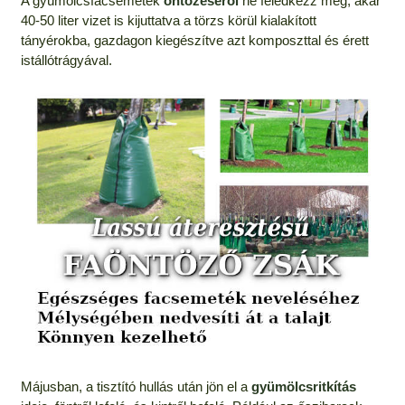
A gyümölcsfacsemeték
öntözéséről
ne feledkezz meg, akár
40-50 liter vizet is kijuttatva a törzs körül kialakított
tányérokba, gazdagon kiegészítve azt komposzttal és érett
istállótrágyával.
Májusban, a tisztító hullás után jön el a
gyümölcsritkítás