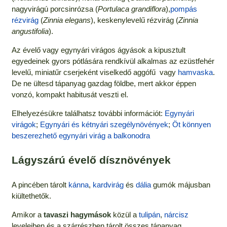
nagyvirágú porcsinrózsa (
Portulaca grandiflora
),
pompás
rézvirág
(
Zinnia elegans
), keskenylevelű rézvirág (
Zinnia
angustifolia
).
Az évelő vagy egynyári virágos ágyások a kipusztult
egyedeinek gyors pótlására rendkívül alkalmas az ezüstfehér
levelű, miniatűr cserjeként viselkedő aggófű vagy
hamvaska
.
De ne ültesd tápanyag gazdag földbe, mert akkor éppen
vonzó, kompakt habitusát veszti el.
Elhelyezésükre találhatsz további információt:
Egynyári
virágok
;
Egynyári és kétnyári szegélynövények
;
Öt könnyen
beszerezhető egynyári virág a balkonodra
Lágyszárú évelő dísznövények
A pincében tárolt
kánna
,
kardvirág
és
dália
gumók májusban
kiültethetők.
Amikor a
tavaszi hagymások
közül a
tulipán
,
nárcisz
leveleiben és a szárrészben tárolt összes tápanyag