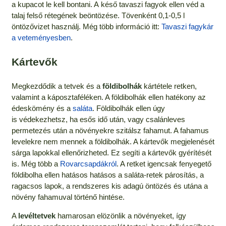
a kupacot le kell bontani. A késő tavaszi fagyok ellen véd a
talaj felső rétegének beöntözése. Tövenként 0,1-0,5 l
öntözővizet használj. Még több információ itt:
Tavaszi fagykár
a veteményesben
.
Kártevők
Megkezdődik a tetvek és a
földibolhák
kártétele retken,
valamint a káposztaféléken. A földibolhák ellen hatékony az
édeskömény és a
saláta
. Földibolhák ellen úgy
is védekezhetsz, ha esős idő után, vagy csalánleves
permetezés után a növényekre szitálsz fahamut. A fahamus
levelekre nem mennek a földibolhák. A kártevők megjelenését
sárga lapokkal ellenőrizheted. Ez segíti a kártevők gyérítését
is. Még több a
Rovarcsapdákról
. A retket igencsak fenyegető
földibolha ellen hatásos hatásos a saláta-retek párosítás, a
ragacsos lapok, a rendszeres kis adagú öntözés és utána a
növény fahamuval történő hintése.
A
levéltetvek
hamarosan elözönlik a növényeket, így