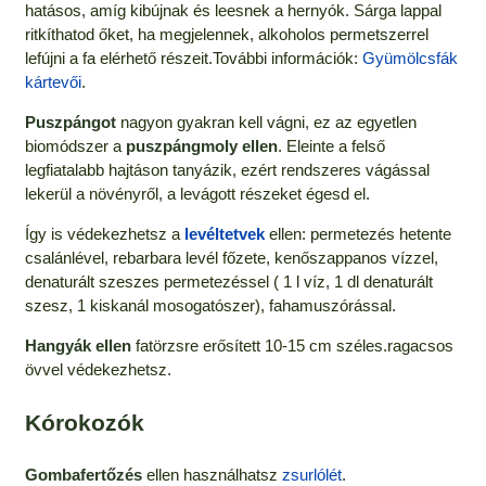
hatásos, amíg kibújnak és leesnek a hernyók. Sárga lappal
ritkíthatod őket, ha megjelennek, alkoholos permetszerrel
lefújni a fa elérhető részeit.További információk:
Gyümölcsfák
kártevői
.
Puszpángot
nagyon gyakran kell vágni, ez az egyetlen
biomódszer a
puszpángmoly ellen
. Eleinte a felső
legfiatalabb hajtáson tanyázik, ezért rendszeres vágással
lekerül a növényről, a levágott részeket égesd el.
Így is védekezhetsz a
levéltetvek
ellen: permetezés hetente
csalánlével, rebarbara levél főzete, kenőszappanos vízzel,
denaturált szeszes permetezéssel ( 1 l víz, 1 dl denaturált
szesz, 1 kiskanál mosogatószer), fahamuszórással.
Hangyák ellen
fatörzsre erősített 10-15 cm széles.ragacsos
övvel védekezhetsz.
Kórokozók
Gombafertőzés
ellen használhatsz
zsurlólét
.