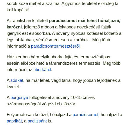
sorok köze mehet a szalma. A gyomos területet előzőleg ki
kell kapálni!
Az áprilisban kiültetett
paradicsomot már lehet hónaljazni,
karózni
. jellemző módon a folytonos növekedésű fajták
igénylik ezt elsősorban. A növény nyolcas kötéssel köthető a
legstabilabban, sérülésmentesen a karóhoz. Még több
információ a
paradicsomtermesztésről
.
Házikertben bármelyik uborka fajta és termesztéstípus
esetén elképzelhető a támrendszeres termesztés. Még több
információ az
uborkáról
.
A
sóskát
, ha már lehet, vágd tarra, hogy jobban fejlődjenek a
levelet.
A
burgonya
töltögetését a növény 10-15 cm-es
szármagasságnál végezd el először.
Folyamatosan kötözd, hónaljazd a
paradicsomot
, honaljazd a
paprikát
, a
padlizsánt
is.