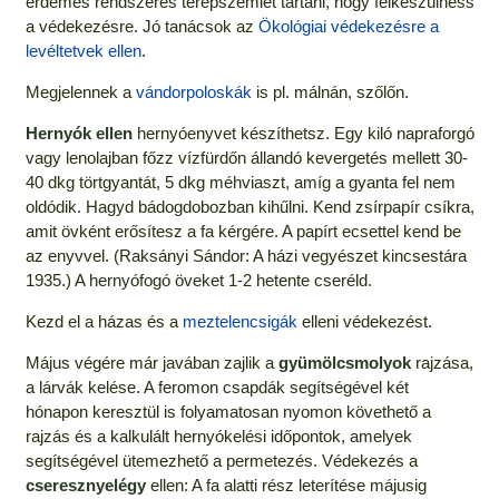
érdemes rendszeres terepszemlét tartani, hogy felkészülhess
a védekezésre. Jó tanácsok az
Ökológiai védekezésre a
levéltetvek ellen
.
Megjelennek a
vándorpoloskák
is pl. málnán, szőlőn.
Hernyók ellen
hernyóenyvet készíthetsz. Egy kiló napraforgó
vagy lenolajban főzz vízfürdőn állandó kevergetés mellett 30-
40 dkg törtgyantát, 5 dkg méhviaszt, amíg a gyanta fel nem
oldódik. Hagyd bádogdobozban kihűlni. Kend zsírpapír csíkra,
amit övként erősítesz a fa kérgére. A papírt ecsettel kend be
az enyvvel. (Raksányi Sándor: A házi vegyészet kincsestára
1935.) A hernyófogó öveket 1-2 hetente cseréld.
Kezd el a házas és a
meztelencsigák
elleni védekezést.
Május végére már javában zajlik a
gyümölcsmolyok
rajzása,
a lárvák kelése. A feromon csapdák segítségével két
hónapon keresztül is folyamatosan nyomon követhető a
rajzás és a kalkulált hernyókelési időpontok, amelyek
segítségével ütemezhető a permetezés. Védekezés a
cseresznyelégy
ellen: A fa alatti rész leterítése májusig