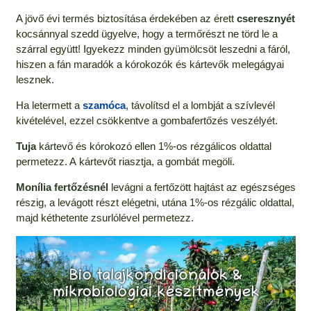
A jövő évi termés biztosítása érdekében az érett
cseresznyét
kocsánnyal szedd ügyelve, hogy a termőrészt ne törd le a
szárral együtt! Igyekezz minden gyümölcsöt leszedni a fáról,
hiszen a fán maradók a kórokozók és kártevők melegágyai
lesznek.
Ha letermett a
szamóca
, távolítsd el a lombját a szívlevél
kivételével, ezzel csökkentve a gombafertőzés veszélyét.
Tuja
kártevő és kórokozó ellen 1%-os rézgálicos oldattal
permetezz. A kártevőt riasztja, a gombát megöli.
Monília fertőzésnél
levágni a fertőzött hajtást az egészséges
részig, a levágott részt elégetni, utána 1%-os rézgálic oldattal,
majd kéthetente zsurlólével permetezz.