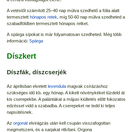
A vetéstől számított 25–40 nap múlva szedhető a fólia alatt
termesztett
hónapos retek
, míg 50-60 nap múlva szedheted a
szabadföldben termesztett hónapos retket.
A spárga sípokat is már folyamatosan szedheted. Még több
információ:
Spárga
Díszkert
Díszfák, díszcserjék
Az áprilisban elvetett
levendula
magvak csírázáshoz
szükséges idő kb. egy hónap. A kikelt növénykéket tűzdeld át
kis cserepekbe. A palántákat a májusi kiültetés előtt fokozatos
edzéssel vidd a szabadba. A cserepeket ne tedd ki teljes
napsütésnek.
Az
orgonát
elvirágzás után kell csupán visszafogottan
megmetszeni, és a sarjakat ritkítani. Orgona