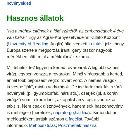
növényeidet!
Hasznos állatok
“Ha a méhek eltűnnek a föld színéről, az emberiségnek 4 éve
van hátra.”
Egy az Agrár-Környezetvédelmi Kutató Központ
(
Unversity of Reading
, Anglia) által végzett
kutatás
jelzi, hogy
Európa szerte a megporzás iránti igény ötször nagyobb
mértékben nőtt, mint a méhkolóniák száma.
Mit tehetsz te? legyen a kerted rovarbarát. A legtöbb színes
virág, egyben vonzza a rovarokat. Minél virágosabb a kerted,
annál több beporzást végző rovart vonz. A nemes virágok
kevésbé “jók”, mint a vadvirágok. De ide tartoznak fás szárú
növények (pl. gyümölcsfák, hárs stb.), cserjék (pl. a korán
virágzó som, a korai lonc, az áprilisban virágzó vadrózsa
stb.) is. Nem csak dísznövények, hanem sok haszonnövény
is méhlegelő (herefélék,
napraforgó
,
hajdina
). Kimondottan
méhlegelőként tartják számon a
facéliát
. További
információ:
Méhpusztulás
;
Poszméhek haszna