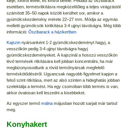
ideje, föntről lefelé, és kintről befelé. Például az őszibarack
esetében, termésritkításra megközelítőleg a teljes virágzástól
számított 35–50 napok között kerülhet sor, amikor a
gyümölcskezdemény mérete 22–27 mm. Módja az egymás
melletti gyümölcsök kiritkítása 3-4 ujjnyi távolságra. Még több
információ:
Őszibarack a házikertben
Kajszin
nyársanként 1-2 gyümölcskezdeményt hagyj, a
vesszőkön pedig 3-4 ujjnyi távolságra hagyj
gyümölcskezdeményeket. A kajszinál a hosszú vesszőkön
lévő termések ritkítására kell jobban koncentrálni, ha már
megbizonyosodtunk a rövid termőnyársak megfelelő
terméskötődéséről. Ugyancsak nagyobb figyelmet kapjon a
felső szint ritkítása, mert az alsó szinten a hideghatás jobban
szelektálja a termést. Ha egy csomóban több termés is van,
akkor óvatosan kell leszedni a kisebbeket.
Az egyszer termő
málna
májusban hozott sarjait már tartsd
meg.
Konyhakert