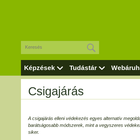
Képzések
Tudástár
Webáruh
Csigajárás
A csigajárás elleni védekezés egyes alternatív megoldá
barátságosabb módszerek, mint a vegyszeres védeke
siker.