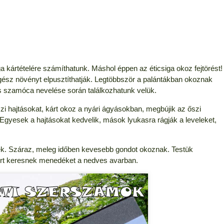
ga kártételére számíthatunk. Máshol éppen az éticsiga okoz fejtörést!
egész növényt elpusztíthatják. Legtöbbször a palántákban okoznak
l és szamóca nevelése során találkozhatunk velük.
zi hajtásokat, kárt okoz a nyári ágyásokban, megbújik az őszi
. Egyesek a hajtásokat kedvelik, mások lyukasra rágják a leveleket,
ek. Száraz, meleg időben kevesebb gondot okoznak. Testük
ért keresnek menedéket a nedves avarban.