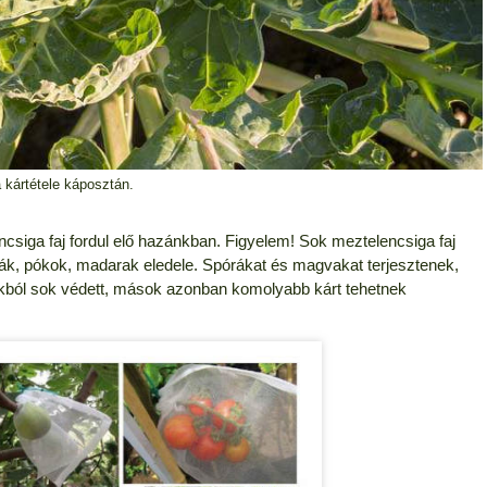
 kártétele káposztán.
ncsiga faj fordul elő hazánkban. Figyelem! Sok meztelencsiga faj
igák, pókok, madarak eledele. Spórákat és magvakat terjesztenek,
jokból sok védett, mások azonban komolyabb kárt tehetnek