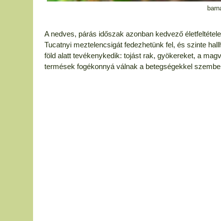
barn
A nedves, párás időszak azonban kedvező életfeltétele
Tucatnyi meztelencsigát fedezhetünk fel, és szinte ha
föld alatt tevékenykedik: tojást rak, gyökereket, a mag
termések fogékonnyá válnak a betegségekkel szembe