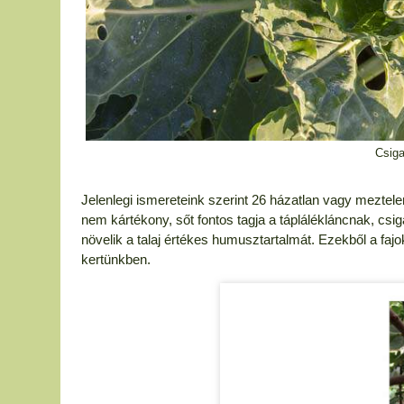
Csiga
Jelenlegi ismereteink szerint 26 házatlan vagy meztele
nem kártékony, sőt fontos tagja a táplálékláncnak, cs
növelik a talaj értékes humusztartalmát. Ezekből a fa
kertünkben.