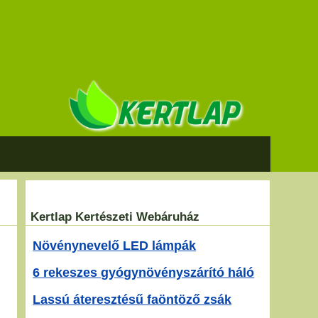
Kertlap Kertészeti Webáruház
Növénynevelő LED lámpák
6 rekeszes gyógynövényszárító háló
Lassú áteresztésű faöntöző zsák