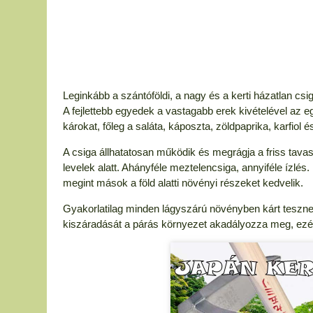
Leginkább a szántóföldi, a nagy és a kerti házatlan csi
A fejlettebb egyedek a vastagabb erek kivételével az 
károkat, főleg a saláta, káposzta, zöldpaprika, karfio
A csiga állhatatosan működik és megrágja a friss tavas
levelek alatt. Ahányféle meztelencsiga, annyiféle ízlés
megint mások a föld alatti növényi részeket kedvelik.
Gyakorlatilag minden lágyszárú növényben kárt teszn
kiszáradását a párás környezet akadályozza meg, ez