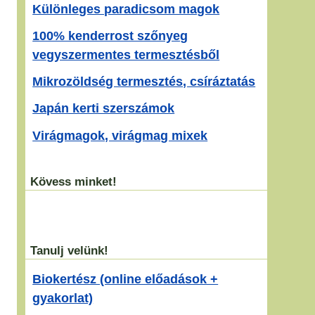
Különleges paradicsom magok
100% kenderrost szőnyeg
vegyszermentes termesztésből
Mikrozöldség termesztés, csíráztatás
Japán kerti szerszámok
Virágmagok, virágmag mixek
Kövess minket!
Tanulj velünk!
Biokertész (online előadások +
gyakorlat)