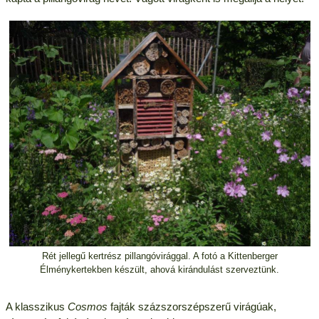
Rét jellegű kertrész pillangóvirággal. A fotó a Kittenberger
Élménykertekben készült, ahová kirándulást szerveztünk.
A klasszikus
Cosmos
fajták százszorszépszerű virágúak,