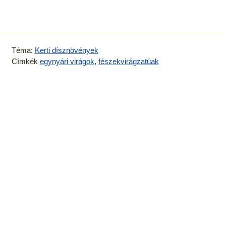
Téma:
Kerti dísznövények
Címkék
egynyári virágok
,
fészekvirágzatúak