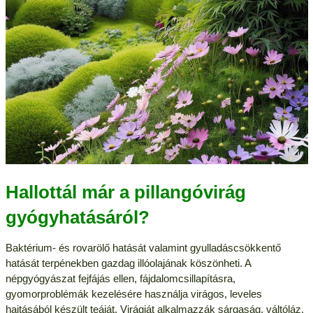
Hallottál már a pillangóvirág
gyógyhatásáról?
Baktérium- és rovarölő hatását valamint gyulladáscsökkentő
hatását terpénekben gazdag illóolajának köszönheti. A
népgyógyászat fejfájás ellen, fájdalomcsillapításra,
gyomorproblémák kezelésére használja virágos, leveles
hajtásából készült teáját. Virágját alkalmazzák sárgaság, váltóláz,