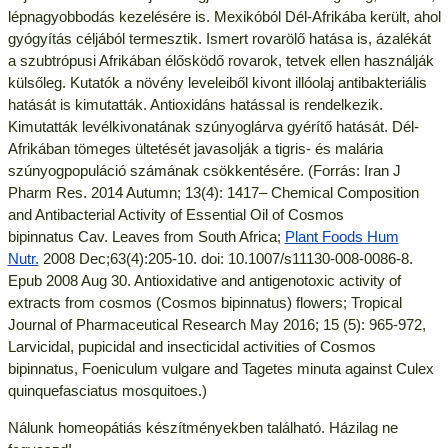
lépnagyobbodás kezelésére is. Mexikóból Dél-Afrikába került, ahol
gyógyítás céljából termesztik. Ismert rovarölő hatása is, ázalékát
a szubtrópusi Afrikában élősködő rovarok, tetvek ellen használják
külsőleg. Kutatók a növény leveleiből kivont illóolaj antibakteriális
hatását is kimutatták. Antioxidáns hatással is rendelkezik.
Kimutatták levélkivonatának szúnyoglárva gyérítő hatását. Dél-
Afrikában tömeges ültetését javasolják a tigris- és malária
szúnyogpopuláció számának csökkentésére. (Forrás: Iran J
Pharm Res. 2014 Autumn; 13(4): 1417– Chemical Composition
and Antibacterial Activity of Essential Oil of Cosmos
bipinnatus Cav. Leaves from South Africa;
Plant Foods Hum
Nutr.
2008 Dec;63(4):205-10. doi: 10.1007/s11130-008-0086-8.
Epub 2008 Aug 30. Antioxidative and antigenotoxic activity of
extracts from cosmos (Cosmos bipinnatus) flowers; Tropical
Journal of Pharmaceutical Research May 2016; 15 (5): 965-972,
Larvicidal, pupicidal and insecticidal activities of Cosmos
bipinnatus, Foeniculum vulgare and Tagetes minuta against Culex
quinquefasciatus mosquitoes.)
Nálunk homeopátiás készítményekben található. Házilag ne