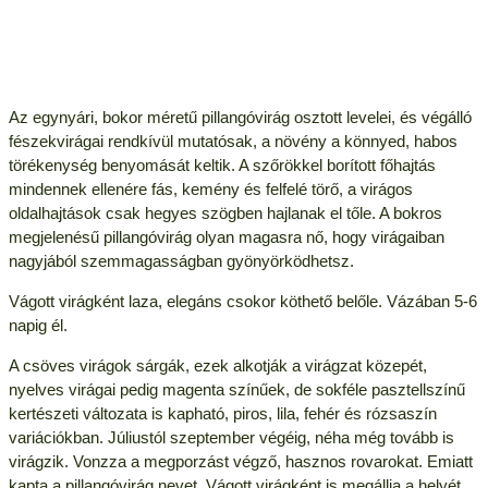
Az egynyári, bokor méretű pillangóvirág osztott levelei, és végálló
fészekvirágai rendkívül mutatósak, a növény a könnyed, habos
törékenység benyomását keltik. A szőrökkel borított főhajtás
mindennek ellenére fás, kemény és felfelé törő, a virágos
oldalhajtások csak hegyes szögben hajlanak el tőle. A bokros
megjelenésű pillangóvirág olyan magasra nő, hogy virágaiban
nagyjából szemmagasságban gyönyörködhetsz.
Vágott virágként laza, elegáns csokor köthető belőle. Vázában 5-6
napig él.
A csöves virágok sárgák, ezek alkotják a virágzat közepét,
nyelves virágai pedig magenta színűek, de sokféle pasztellszínű
kertészeti változata is kapható, piros, lila, fehér és rózsaszín
variációkban. Júliustól szeptember végéig, néha még tovább is
virágzik. Vonzza a megporzást végző, hasznos rovarokat. Emiatt
kapta a pillangóvirág nevet. Vágott virágként is megállja a helyét.