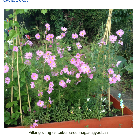
Pillangóvirág és cukorborsó magaságyásban.