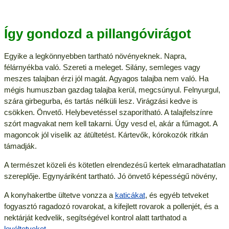
Így gondozd a pillangóvirágot
Egyike a legkönnyebben tartható növényeknek. Napra,
félárnyékba való. Szereti a meleget. Silány, semleges vagy
meszes talajban érzi jól magát. Agyagos talajba nem való. Ha
mégis humuszban gazdag talajba kerül, megcsúnyul. Felnyurgul,
szára girbegurba, és tartás nélküli lesz. Virágzási kedve is
csökken. Önvető. Helybevetéssel szaporítható. A talajfelszínre
szórt magvakat nem kell takarni. Úgy vesd el, akár a fűmagot. A
magoncok jól viselik az átültetést. Kártevők, kórokozók ritkán
támadják.
A természet közeli és kötetlen elrendezésű kertek elmaradhatatlan
szereplője. Egynyáriként tartható. Jó önvető képességű növény,
A konyhakertbe ültetve vonzza a
katicákat
, és egyéb tetveket
fogyasztó ragadozó rovarokat, a kifejlett rovarok a pollenjét, és a
nektárját kedvelik, segítségével kontrol alatt tarthatod a
levéltetveket
.