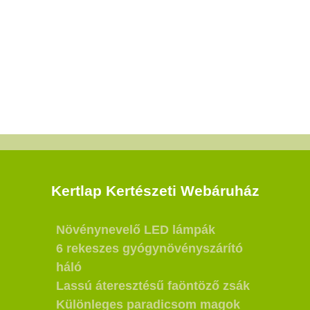
Kertlap Kertészeti Webáruház
Növénynevelő LED lámpák
6 rekeszes gyógynövényszárító
háló
Lassú áteresztésű faöntöző zsák
Különleges paradicsom magok