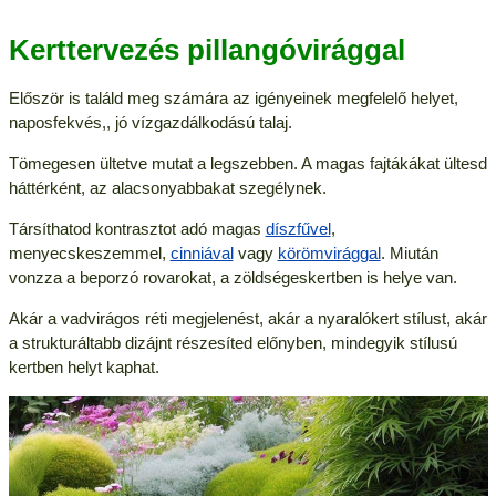
Kerttervezés pillangóvirággal
Először is találd meg számára az igényeinek megfelelő helyet,
naposfekvés,, jó vízgazdálkodású talaj.
Tömegesen ültetve mutat a legszebben. A magas fajtákákat ültesd
háttérként, az alacsonyabbakat szegélynek.
Társíthatod kontrasztot adó magas
díszfűvel
,
menyecskeszemmel,
cinniával
vagy
körömvirággal
. Miután
vonzza a beporzó rovarokat, a zöldségeskertben is helye van.
Akár a vadvirágos réti megjelenést, akár a nyaralókert stílust, akár
a strukturáltabb dizájnt részesíted előnyben, mindegyik stílusú
kertben helyt kaphat.