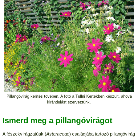
Pillangóvirág kerítés tövében. A fotó a Tullni Kertekben készült, ahová
kirándulást szerveztünk.
Ismerd meg a pillangóvirágot
A fészekvirágzatúak (
Asteraceae
) családjába tartozó pillangóvirág