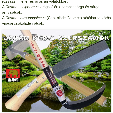
rózsaszín, fehér és piros árnyalatokban.
A
Cosmos sulphureus
virágai élénk narancssárga és sárga
árnyalatúak.
A
Cosmos atrosanguineus
(Csokoládé
Cosmos
) sötétbarna-vörös
virágai csokoládé illatúak.