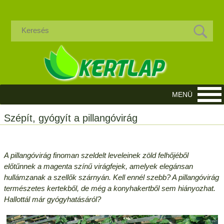
Szépít, gyógyít a pillangóvirág
A pillangóvirág finoman szeldelt leveleinek zöld felhőjéből
előtűnnek a magenta színű virágfejek, amelyek elegánsan
hullámzanak a szellők szárnyán. Kell ennél szebb? A pillangóvirág
természetes kertekből, de még a konyhakertből sem hiányozhat.
Hallottál már gyógyhatásáról?