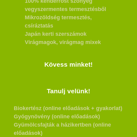
100% kenderrost szőnyeg
vegyszermentes termesztésből
Mikrozöldség termesztés,
csíráztatás
Japán kerti szerszámok
Virágmagok, virágmag mixek
Kövess minket!
Tanulj velünk!
Biokertész (online előadások + gyakorlat)
Gyógynövény (online előadások)
Gyümölcsfajták a házikertben (online
előadások)