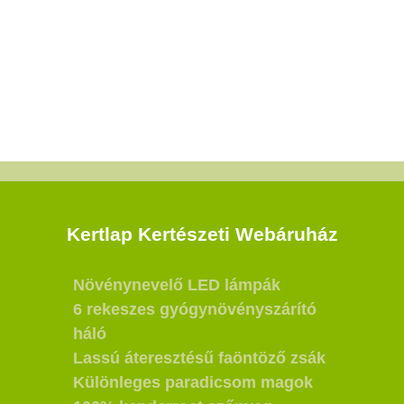
Kertlap Kertészeti Webáruház
Növénynevelő LED lámpák
6 rekeszes gyógynövényszárító
háló
Lassú áteresztésű faöntöző zsák
Különleges paradicsom magok