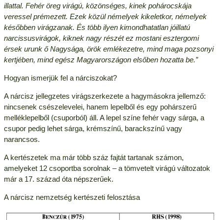
illattal. Fehér öreg virágú, közönséges, kinek pohárocskája
veressel prémezett. Ezek közül némelyek kikeletkor, némelyek
későbben virágzanak. És több ilyen kimondhatatlan jóillatú
narcissusvirágok, kiknek nagy részét ez mostani esztergomi
érsek urunk ő Nagysága, örök emlékezetre, mind maga pozsonyi
kertjében, mind egész Magyarországon elsőben hozatta be.”
Hogyan ismerjük fel a nárciszokat?
A nárcisz jellegzetes virágszerkezete a hagymásokra jellemző:
nincsenek csészelevelei, hanem lepelből és egy pohárszerű
melléklepelből (csuporból) áll. A lepel színe fehér vagy sárga, a
csupor pedig lehet sárga, krémszínű, barackszínű vagy
narancsos.
A kertészetek ma már több száz fajtát tartanak számon,
amelyeket 12 csoportba sorolnak – a tömvetelt virágú változatok
már a 17. század óta népszerűek.
A nárcisz nemzetség kertészeti felosztása