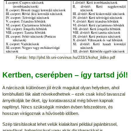
Forrás: http://phd.lib.uni-corvinus.hu/233/1/kohut_ildiko.pdf
Kertben, cserépben – így tartsd jól!
A nárciszok különösen jól érzik magukat olyan helyeken, ahol
lombhullató fák alatt növekedhetnek – ezek csak késő tavasszal
árnyékolják be őket, így koratavasszal még bőven kapnak
napfényt. Nincs szükségük minden évben felszedésre, és
hosszan virágoznak a hűvösebb időben.
Szép társításokat lehet velük kialakítani például japánbirssel,
aranyfával, babarózsával vagy akár díszbarackkal is.