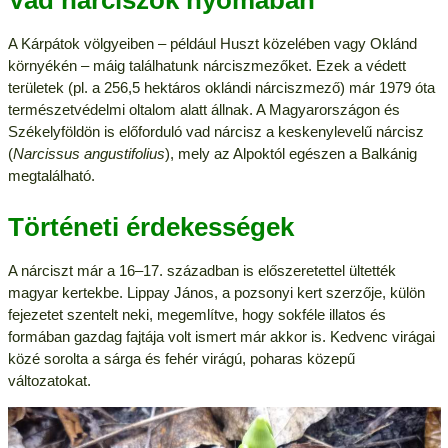
Vad nárciszok nyomában
A Kárpátok völgyeiben – például Huszt közelében vagy Oklánd
környékén – máig találhatunk nárciszmezőket. Ezek a védett
területek (pl. a 256,5 hektáros oklándi nárciszmező) már 1979 óta
természetvédelmi oltalom alatt állnak. A Magyarországon és
Székelyföldön is előforduló vad nárcisz a keskenylevelű nárcisz
(
Narcissus angustifolius
), mely az Alpoktól egészen a Balkánig
megtalálható.
Történeti érdekességek
A nárciszt már a 16–17. században is előszeretettel ültették
magyar kertekbe. Lippay János, a pozsonyi kert szerzője, külön
fejezetet szentelt neki, megemlítve, hogy sokféle illatos és
formában gazdag fajtája volt ismert már akkor is. Kedvenc virágai
közé sorolta a sárga és fehér virágú, poharas közepű
változatokat.