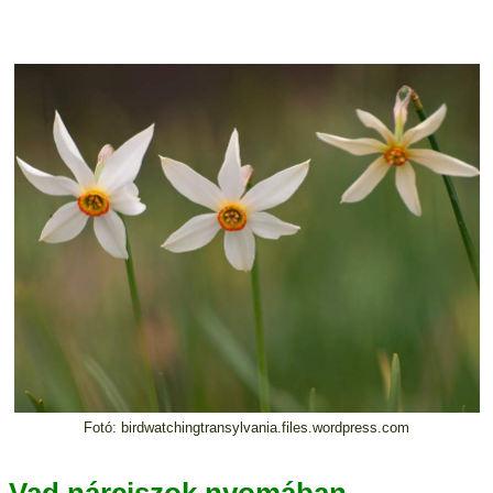
Fotó: birdwatchingtransylvania.files.wordpress.com