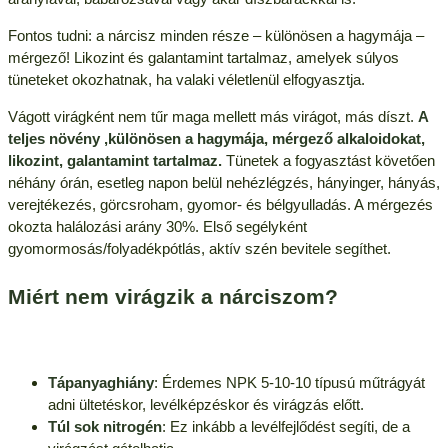
Fontos tudni: a nárcisz minden része – különösen a hagymája –
mérgező! Likozint és galantamint tartalmaz, amelyek súlyos
tüneteket okozhatnak, ha valaki véletlenül elfogyasztja.
Vágott virágként nem tűr maga mellett más virágot, más díszt.
A
teljes növény ,különösen a hagymája, mérgező alkaloidokat,
likozint, galantamint tartalmaz.
Tünetek a fogyasztást követően
néhány órán, esetleg napon belül nehézlégzés, hányinger, hányás,
verejtékezés, görcsroham, gyomor- és bélgyulladás. A mérgezés
okozta halálozási arány 30%. Első segélyként
gyomormosás/folyadékpótlás, aktív szén bevitele segíthet.
Miért nem virágzik a nárciszom?
Tápanyaghiány
: Érdemes NPK 5-10-10 típusú műtrágyát
adni ültetéskor, levélképzéskor és virágzás előtt.
Túl sok nitrogén
: Ez inkább a levélfejlődést segíti, de a