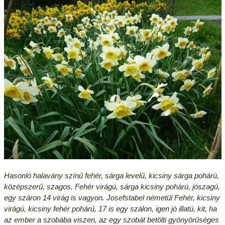
Hasonló halavány színű fehér, sárga levelű, kicsiny sárga pohárú,
középszerű, szagos. Fehér virágú, sárga kicsiny pohárú, jószagú,
egy száron 14 virág is vagyon. Josefstabel németül Fehér, kicsiny
virágú, kicsiny fehér pohárú, 17 is egy szálon, igen jó illatú, kit, ha
az ember a szobába viszen, az egy szobát betölti gyönyörűséges