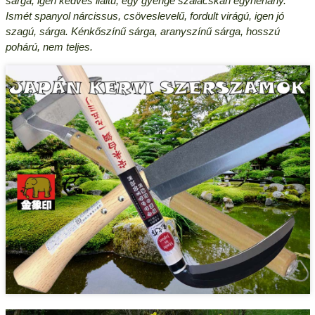
sárga, igen kedves ilaltú, egy gyenge szálacskán egynehány.
Ismét spanyol nárcissus, csöveslevelű, fordult virágú, igen jó
szagú, sárga. Kénkőszínű sárga, aranyszínű sárga, hosszú
pohárú, nem teljes.