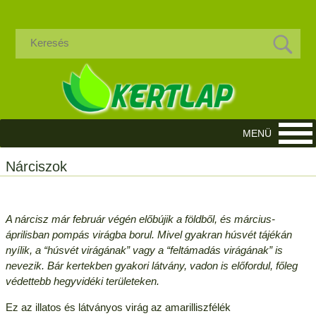
Nárciszok
A nárcisz már február végén előbújik a földből, és március-
áprilisban pompás virágba borul. Mivel gyakran húsvét tájékán
nyílik, a “húsvét virágának” vagy a “feltámadás virágának” is
nevezik. Bár kertekben gyakori látvány, vadon is előfordul, főleg
védettebb hegyvidéki területeken.
Ez az illatos és látványos virág az amarilliszfélék