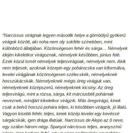
“Narcissus virágnak legyen második helye a gömbölyű gyökerű
virágok között, aki noha nem oly sokféle színekben, mint
különböző állatjában. Közönségesen fehér és sárga… Némelyek
idején kikeletkor virágoznak, némelyek későbben, június felé.
Ezek közül ismét némelyek teljesvirágúak, némelyek nem. Akik
nem teljesek, azoknak közepin egy pohárocska van kiformálva,
levelei virágjának közönségesen szélecskék, némelyeknek
hosszúkácskák. Némelyeknek mégis öreg virágjuk van,
némelyeknek középszerű, némelyeknek kicsiny. Az öreg
teljesvirágú, mint a rózsa, sárga, kit márciusbéli pohárnak
neveznek, mindjárt kikeletkor virágzik. Más öregvirágú, kinek
csak a belső hosszú pohára teljes, ki későbben virágzik, jó illatú.
Vagyon kisebb fehér, teljes, kinek közép levelei egy kevéssé
sárgácskák, igen drága illatúak. Narcissus de Alepo az ő neve,
egy szálon három-négy. Spanyol nárcissus teljes, aranyszínű