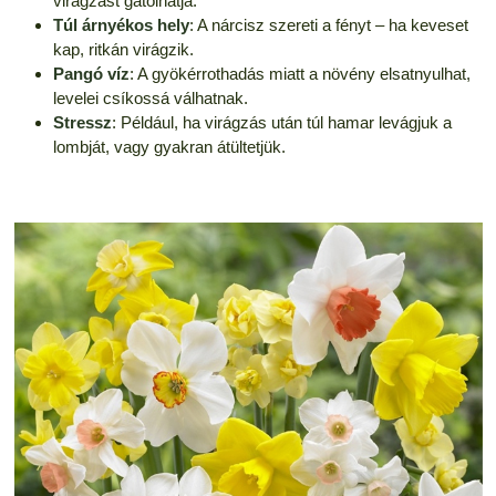
virágzást gátolhatja.
Túl árnyékos hely
: A nárcisz szereti a fényt – ha keveset
kap, ritkán virágzik.
Pangó víz
: A gyökérrothadás miatt a növény elsatnyulhat,
levelei csíkossá válhatnak.
Stressz
: Például, ha virágzás után túl hamar levágjuk a
lombját, vagy gyakran átültetjük.