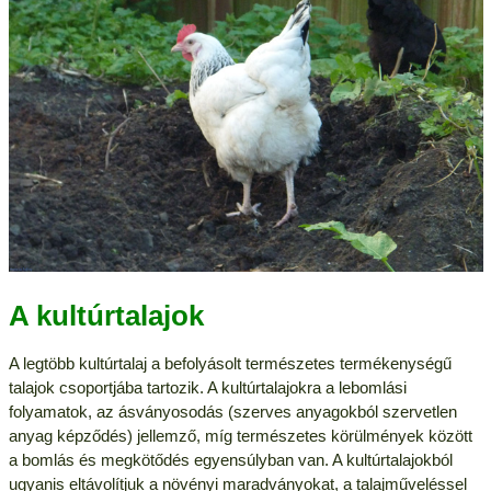
A kultúrtalajok
A legtöbb kultúrtalaj a befolyásolt természetes termékenységű
talajok csoportjába tartozik. A kultúrtalajokra a lebomlási
folyamatok, az ásványosodás (szerves anyagokból szervetlen
anyag képződés) jellemző, míg természetes körülmények között
a bomlás és megkötődés egyensúlyban van. A kultúrtalajokból
ugyanis eltávolítjuk a növényi maradványokat, a talajműveléssel