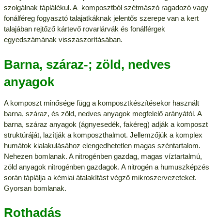
szolgálnak táplálékul. A komposztból szétmászó ragadozó vagy
fonálféreg fogyasztó talajatkáknak jelentős szerepe van a kert
talajában rejtőző kártevő rovarlárvák és fonálférgek
egyedszámának visszaszorításában.
Barna, száraz-; zöld, nedves
anyagok
A komposzt minősége függ a komposztkészítésekor használt
barna, száraz, és zöld, nedves anyagok megfelelő arányától. A
barna, száraz anyagok (ágnyesedék, fakéreg) adják a komposzt
struktúráját, lazítják a komposzthalmot. Jellemzőjük a komplex
humátok kialakulásához elengedhetetlen magas széntartalom.
Nehezen bomlanak. A nitrogénben gazdag, magas víztartalmú,
zöld anyagok nitrogénben gazdagok. A nitrogén a humuszképzés
során táplálja a kémiai átalakítást végző mikroszervezeteket.
Gyorsan bomlanak.
Rothadás