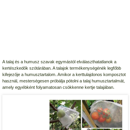
A talaj és a humusz szavak egymástól elválaszthatatlanok a
kertészkedők szótárában. A talajok termékenységénék legfőbb
kifejezője a humusztartalom. Amikor a kerttulajdonos komposztot
használ, mesterségesen próbálja pótolni a talaj humusztartalmát,
amely egyébként folyamatosan csökkenne kertje talajában.