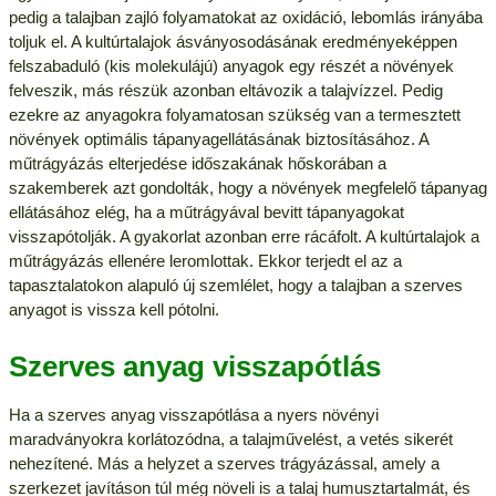
pedig a talajban zajló folyamatokat az oxidáció, lebomlás irányába
toljuk el. A kultúrtalajok ásványosodásának eredményeképpen
felszabaduló (kis molekulájú) anyagok egy részét a növények
felveszik, más részük azonban eltávozik a talajvízzel. Pedig
ezekre az anyagokra folyamatosan szükség van a termesztett
növények optimális tápanyagellátásának biztosításához. A
műtrágyázás elterjedése időszakának hőskorában a
szakemberek azt gondolták, hogy a növények megfelelő tápanyag
ellátásához elég, ha a műtrágyával bevitt tápanyagokat
visszapótolják. A gyakorlat azonban erre rácáfolt. A kultúrtalajok a
műtrágyázás ellenére leromlottak. Ekkor terjedt el az a
tapasztalatokon alapuló új szemlélet, hogy a talajban a szerves
anyagot is vissza kell pótolni.
Szerves anyag visszapótlás
Ha a szerves anyag visszapótlása a nyers növényi
maradványokra korlátozódna, a talajművelést, a vetés sikerét
nehezítené. Más a helyzet a szerves trágyázással, amely a
szerkezet javításon túl még növeli is a talaj humusztartalmát, és