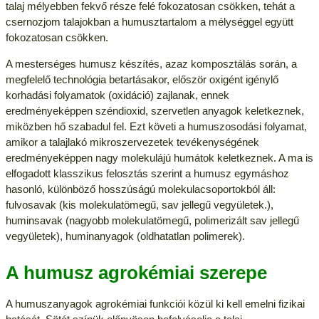
talaj mélyebben fekvő része felé fokozatosan csökken, tehát a
csernozjom talajokban a humusztartalom a mélységgel együtt
fokozatosan csökken.
A mesterséges humusz készítés, azaz komposztálás során, a
megfelelő technológia betartásakor, először oxigént igénylő
korhadási folyamatok (oxidáció) zajlanak, ennek
eredményeképpen széndioxid, szervetlen anyagok keletkeznek,
miközben hő szabadul fel. Ezt követi a humuszosodási folyamat,
amikor a talajlakó mikroszervezetek tevékenységének
eredményeképpen nagy molekulájú humátok keletkeznek. A ma is
elfogadott klasszikus felosztás szerint a humusz egymáshoz
hasonló, különböző hosszúságú molekulacsoportokból áll:
fulvosavak (kis molekulatömegű, sav jellegű vegyületek.),
huminsavak (nagyobb molekulatömegű, polimerizált sav jellegű
vegyületek), huminanyagok (oldhatatlan polimerek).
A humusz agrokémiai szerepe
A humuszanyagok agrokémiai funkciói közül ki kell emelni fizikai