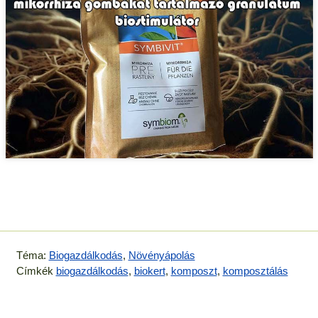
Téma:
Biogazdálkodás
,
Növényápolás
Címkék
biogazdálkodás
,
biokert
,
komposzt
,
komposztálás