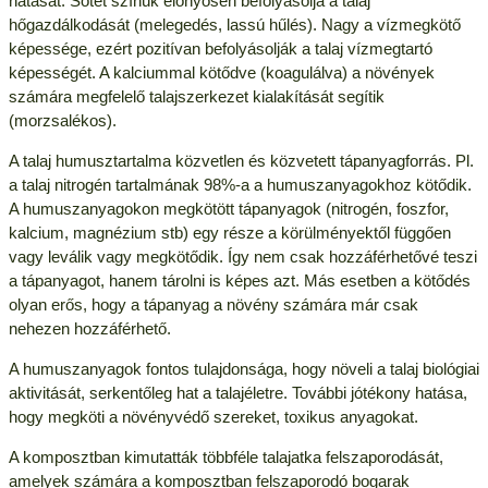
hatását. Sötét színük előnyösen befolyásolja a talaj
hőgazdálkodását (melegedés, lassú hűlés). Nagy a vízmegkötő
képessége, ezért pozitívan befolyásolják a talaj vízmegtartó
képességét. A kalciummal kötődve (koagulálva) a növények
számára megfelelő talajszerkezet kialakítását segítik
(morzsalékos).
A talaj humusztartalma közvetlen és közvetett tápanyagforrás. Pl.
a talaj nitrogén tartalmának 98%-a a humuszanyagokhoz kötődik.
A humuszanyagokon megkötött tápanyagok (nitrogén, foszfor,
kalcium, magnézium stb) egy része a körülményektől függően
vagy leválik vagy megkötődik. Így nem csak hozzáférhetővé teszi
a tápanyagot, hanem tárolni is képes azt. Más esetben a kötődés
olyan erős, hogy a tápanyag a növény számára már csak
nehezen hozzáférhető.
A humuszanyagok fontos tulajdonsága, hogy növeli a talaj biológiai
aktivitását, serkentőleg hat a talajéletre. További jótékony hatása,
hogy megköti a növényvédő szereket, toxikus anyagokat.
A komposztban kimutatták többféle talajatka felszaporodását,
amelyek számára a komposztban felszaporodó bogarak