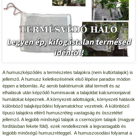
A humuszképződés a természetes talajokra (nem kultúrtalajok) is
jellemző. A humusz keletkezésének első lépése paradox módon
éppen a lebomlás. Az aerob baktériumok által termelt és az
elhalásuk után képződő huminsavak a talajoldat kalciumionjaival
humátokat képeznek. A környezeti adottságok, környezeti hatások
különböző talajképződési folyamatokhoz vezetnek. A különböző
típusú talajokra eltérő humuszréteg vastagság és összetétel
jellemző. A legjobb minőségű talajok a csernozjom talajok (magyar
fordításban fekete föld). ezek rendelkeznek a legvastagabb és
legjobb minőségű humuszréteggel. A humuszosodási folyamat a