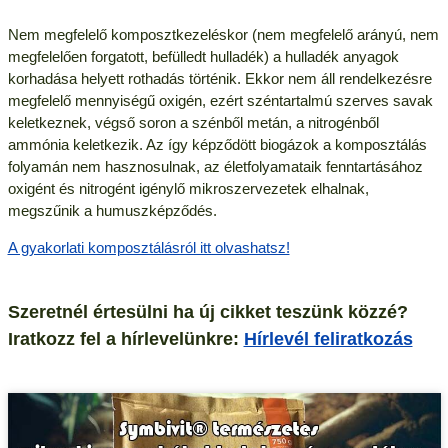
Nem megfelelő komposztkezeléskor (nem megfelelő arányú, nem
megfelelően forgatott, befülledt hulladék) a hulladék anyagok
korhadása helyett rothadás történik. Ekkor nem áll rendelkezésre
megfelelő mennyiségű oxigén, ezért széntartalmú szerves savak
keletkeznek, végső soron a szénből metán, a nitrogénből
ammónia keletkezik. Az így képződött biogázok a komposztálás
folyamán nem hasznosulnak, az életfolyamataik fenntartásához
oxigént és nitrogént igénylő mikroszervezetek elhalnak,
megszűnik a humuszképződés.
A gyakorlati komposztálásról itt olvashatsz!
Szeretnél értesülni ha új cikket teszünk közzé?
Iratkozz fel a hírlevelünkre:
Hírlevél feliratkozás