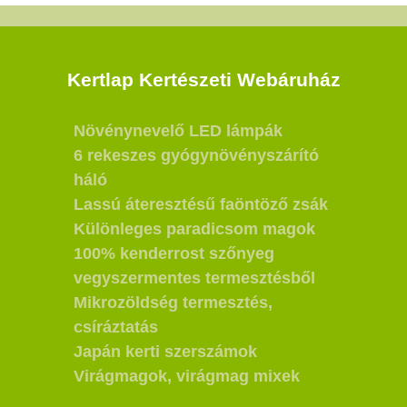
Kertlap Kertészeti Webáruház
Növénynevelő LED lámpák
6 rekeszes gyógynövényszárító
háló
Lassú áteresztésű faöntöző zsák
Különleges paradicsom magok
100% kenderrost szőnyeg
vegyszermentes termesztésből
Mikrozöldség termesztés,
csíráztatás
Japán kerti szerszámok
Virágmagok, virágmag mixek