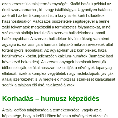
ezen keresztül a talaj termékenységét. Kiváló hatású például az
érett szarvasmarha-, ló-, vagy istállótrágya. Ugyanilyen hatásos
az érett házikerti komposzt is, a konyhai és kerti hulladékok
hasznosításakor. Változatos összetétele segítségével a benne
zajló folyamatok megközelíti a természetes folyamatokat, minél
szélesebb skálája fordul elő a szerves hulladékoknak, annál
hatékonyabban. A szerves hulladékon kívül szükség van némi
agyagra is, ez lassítja a humusz talajlakó mikroszervezetek által
történt gyors lebontását. Az agyag-humusz komplexek, hazai
körülmények között, jellemzően kálcium-humátok (humátok lásd
következő bekezdés). A szerves anyagok bomlását lassítják,
időben eltolják, ezáltal hosszan biztosítják a növények tápanyag
ellátását. Ezek a komplex vegyületek nagy molekulájúak, javítják
a talaj szerkezetét is. A megfelelő morzsás szerkezet kialakulását
segítik a talajban élő ásó, talajlazító állatok.
Korhadás – humusz képződés
A talaj legfőbb tulajdonsága a termékenysége, vagyis az a
képessége, hogy a kellő időben képes a növényeket vízzel és