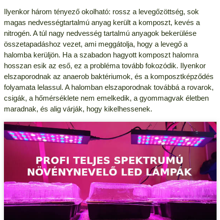
Ilyenkor három tényező okolható: rossz a levegőzöttség, sok
magas nedvességtartalmú anyag került a komposzt, kevés a
nitrogén. A túl nagy nedvesség tartalmú anyagok bekerülése
összetapadáshoz vezet, ami meggátolja, hogy a levegő a
halomba kerüljön. Ha a szabadon hagyott komposzt halomra
hosszan esik az eső, ez a probléma tovább fokozódik. Ilyenkor
elszaporodnak az anaerob baktériumok, és a komposztképződés
folyamata lelassul. A halomban elszaporodnak továbbá a rovarok,
csigák, a hőmérséklete nem emelkedik, a gyommagvak életben
maradnak, és alig várják, hogy kikelhessenek.