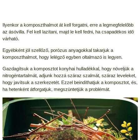
Ilyenkor a komposzthalmot át kell forgatni, erre a legmegfelelőbb
az ásóvilla. Fel kell lazítani, majd le kell fedni, ha csapadékos idő
várható.
Egyébként jól szellőző, porózus anyagokkal takarjuk a
komposzthalmot, hogy lelégző egyben oltalmazó is legyen.
Gazdagítsuk a komposztot konyhai hulladékkal, hogy növeljük a
nitrogéntartalmát, adjunk hozzá száraz szalmát, száraz leveleket,
hogy javítsuk a szerkezetét. Ezzel beindíthatjuk a komposztot, és,
ha hetenként átforgatjuk, megszüntetjük a problémát.