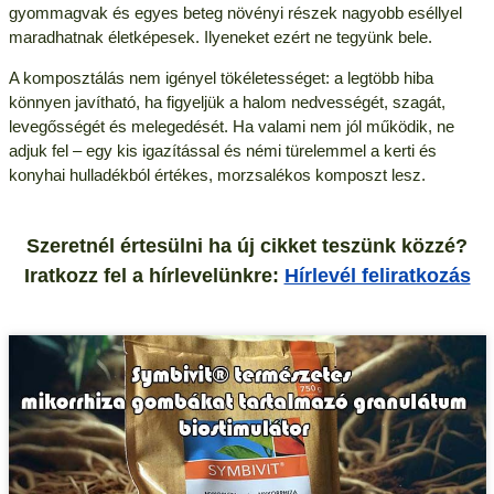
gyommagvak és egyes beteg növényi részek nagyobb eséllyel
maradhatnak életképesek. Ilyeneket ezért ne tegyünk bele.
A komposztálás nem igényel tökéletességet: a legtöbb hiba
könnyen javítható, ha figyeljük a halom nedvességét, szagát,
levegősségét és melegedését. Ha valami nem jól működik, ne
adjuk fel – egy kis igazítással és némi türelemmel a kerti és
konyhai hulladékból értékes, morzsalékos komposzt lesz.
Szeretnél értesülni ha új cikket teszünk közzé?
Iratkozz fel a hírlevelünkre:
Hírlevél feliratkozás