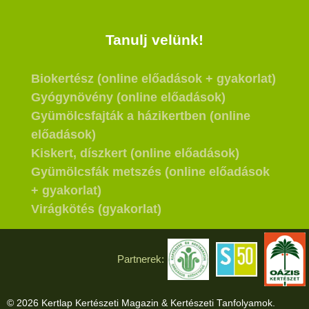
Tanulj velünk!
Biokertész (online előadások + gyakorlat)
Gyógynövény (online előadások)
Gyümölcsfajták a házikertben (online
előadások)
Kiskert, díszkert (online előadások)
Gyümölcsfák metszés (online előadások
+ gyakorlat)
Virágkötés (gyakorlat)
Partnerek:
© 2026 Kertlap Kertészeti Magazin & Kertészeti Tanfolyamok.