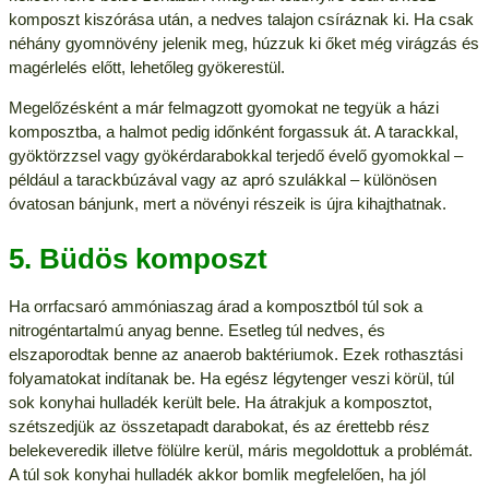
komposzt kiszórása után, a nedves talajon csíráznak ki. Ha csak
néhány gyomnövény jelenik meg, húzzuk ki őket még virágzás és
magérlelés előtt, lehetőleg gyökerestül.
Megelőzésként a már felmagzott gyomokat ne tegyük a házi
komposztba, a halmot pedig időnként forgassuk át. A tarackkal,
gyöktörzzsel vagy gyökérdarabokkal terjedő évelő gyomokkal –
például a tarackbúzával vagy az apró szulákkal – különösen
óvatosan bánjunk, mert a növényi részeik is újra kihajthatnak.
5. Büdös komposzt
Ha orrfacsaró ammóniaszag árad a komposztból túl sok a
nitrogéntartalmú anyag benne. Esetleg túl nedves, és
elszaporodtak benne az anaerob baktériumok. Ezek rothasztási
folyamatokat indítanak be. Ha egész légytenger veszi körül, túl
sok konyhai hulladék került bele. Ha átrakjuk a komposztot,
szétszedjük az összetapadt darabokat, és az érettebb rész
belekeveredik illetve fölülre kerül, máris megoldottuk a problémát.
A túl sok konyhai hulladék akkor bomlik megfelelően, ha jól