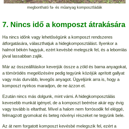
megbontható fa- és műanyag komposztládák
7. Nincs idő a komposzt átrakására
Ha nincs időnk vagy lehetőségünk a komposzt rendszeres
átforgatására, választhatjuk a hidegkomposztálást. Ilyenkor a
halmot békén hagyjuk, ezért kevésbé melegszik fel, és a lebomlás
jóval lassabban zajlik.
Már az összeállításkor keverjük össze a zöld és barna anyagokat,
a tömörödés megelőzésére pedig tegyünk közéjük aprított gallyat
vagy más durvább, levegős anyagot. Ügyeljünk arra is, hogy a
komposzt nyirkos maradjon, de ne ázzon el.
Ezután nincs más dolgunk, mint várni. A hidegkomposztálás
kevesebb munkát igényel, de a komposzt beérése akár egy évig
vagy tovább is eltarthat. Mivel a halom nem forrósodik fel eléggé,
felmagzott gyomokat és beteg növényi részeket ne tegyünk bele.
Az át nem forgatott komposzt kevésbé melegszik fel, ezért a