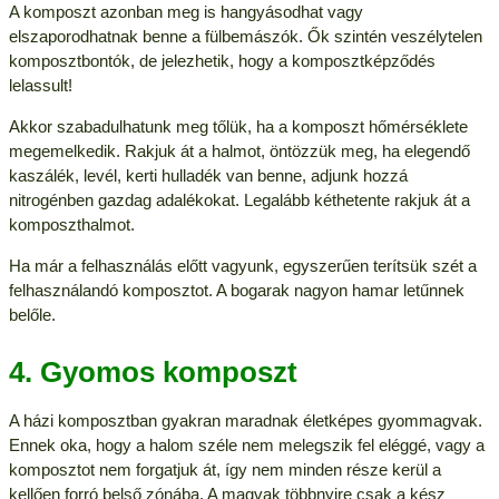
A komposzt azonban meg is hangyásodhat vagy
elszaporodhatnak benne a fülbemászók. Ők szintén veszélytelen
komposztbontók, de jelezhetik, hogy a komposztképződés
lelassult!
Akkor szabadulhatunk meg tőlük, ha a komposzt hőmérséklete
megemelkedik. Rakjuk át a halmot, öntözzük meg, ha elegendő
kaszálék, levél, kerti hulladék van benne, adjunk hozzá
nitrogénben gazdag adalékokat. Legalább kéthetente rakjuk át a
komposzthalmot.
Ha már a felhasználás előtt vagyunk, egyszerűen terítsük szét a
felhasználandó komposztot. A bogarak nagyon hamar letűnnek
belőle.
4. Gyomos komposzt
A házi komposztban gyakran maradnak életképes gyommagvak.
Ennek oka, hogy a halom széle nem melegszik fel eléggé, vagy a
komposztot nem forgatjuk át, így nem minden része kerül a
kellően forró belső zónába. A magvak többnyire csak a kész