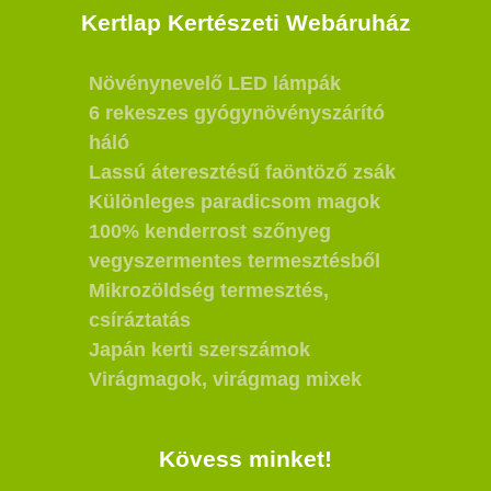
Kertlap Kertészeti Webáruház
Növénynevelő LED lámpák
6 rekeszes gyógynövényszárító
háló
Lassú áteresztésű faöntöző zsák
Különleges paradicsom magok
100% kenderrost szőnyeg
vegyszermentes termesztésből
Mikrozöldség termesztés,
csíráztatás
Japán kerti szerszámok
Virágmagok, virágmag mixek
Kövess minket!