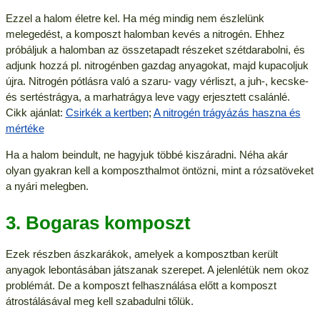
Ezzel a halom életre kel. Ha még mindig nem észlelünk
melegedést, a komposzt halomban kevés a nitrogén. Ehhez
próbáljuk a halomban az összetapadt részeket szétdarabolni, és
adjunk hozzá pl. nitrogénben gazdag anyagokat, majd kupacoljuk
újra. Nitrogén pótlásra való a szaru- vagy vérliszt, a juh-, kecske-
és sertéstrágya, a marhatrágya leve vagy erjesztett csalánlé.
Cikk ajánlat:
Csirkék a kertben
;
A nitrogén trágyázás haszna és
mértéke
Ha a halom beindult, ne hagyjuk többé kiszáradni. Néha akár
olyan gyakran kell a komposzthalmot öntözni, mint a rózsatöveket
a nyári melegben.
3. Bogaras komposzt
Ezek részben ászkarákok, amelyek a komposztban került
anyagok lebontásában játszanak szerepet. A jelenlétük nem okoz
problémát. De a komposzt felhasználása előtt a komposzt
átrostálásával meg kell szabadulni tőlük.