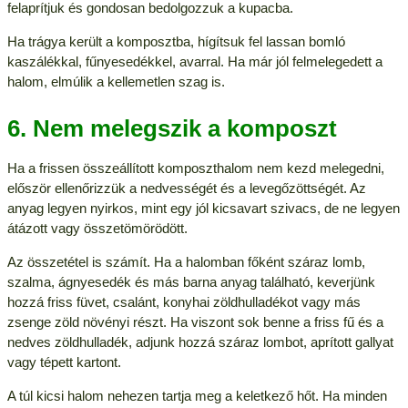
felaprítjuk és gondosan bedolgozzuk a kupacba.
Ha trágya került a komposztba, hígítsuk fel lassan bomló
kaszálékkal, fűnyesedékkel, avarral. Ha már jól felmelegedett a
halom, elmúlik a kellemetlen szag is.
6. Nem melegszik a komposzt
Ha a frissen összeállított komposzthalom nem kezd melegedni,
először ellenőrizzük a nedvességét és a levegőzöttségét. Az
anyag legyen nyirkos, mint egy jól kicsavart szivacs, de ne legyen
átázott vagy összetömörödött.
Az összetétel is számít. Ha a halomban főként száraz lomb,
szalma, ágnyesedék és más barna anyag található, keverjünk
hozzá friss füvet, csalánt, konyhai zöldhulladékot vagy más
zsenge zöld növényi részt. Ha viszont sok benne a friss fű és a
nedves zöldhulladék, adjunk hozzá száraz lombot, aprított gallyat
vagy tépett kartont.
A túl kicsi halom nehezen tartja meg a keletkező hőt. Ha minden