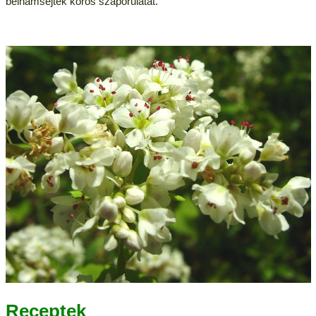
bélhámsejtek kóros szaporulatát.
Receptek