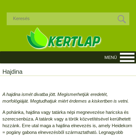
Hajdina
A hajdina ismét divatba jött. Megismerhetjük eredetét,
morfológiáját. Megtudhatjuk miért érdemes a kiskertben is vetni.
A pohánka, hajdina vagy tatárka népi megnevezése haricska és
szerecsenbúza. A tatárok vagy a török közvetítésével kerülhetett
hozzánk. Erre utal maga a hajdina elnevezés is, amely Heidekorn
= pogány gabona elnevezésből származtatható. Legnagyobb