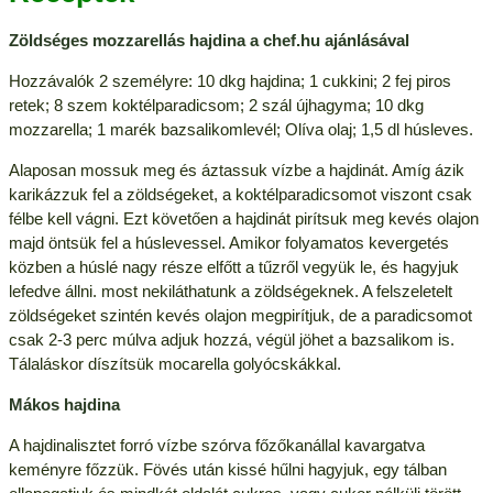
Zöldséges mozzarellás hajdina a chef.hu ajánlásával
Hozzávalók 2 személyre: 10 dkg hajdina; 1 cukkini; 2 fej piros
retek; 8 szem koktélparadicsom; 2 szál újhagyma; 10 dkg
mozzarella; 1 marék bazsalikomlevél; Olíva olaj; 1,5 dl húsleves.
Alaposan mossuk meg és áztassuk vízbe a hajdinát. Amíg ázik
karikázzuk fel a zöldségeket, a koktélparadicsomot viszont csak
félbe kell vágni. Ezt követően a hajdinát pirítsuk meg kevés olajon
majd öntsük fel a húslevessel. Amikor folyamatos kevergetés
közben a húslé nagy része elfőtt a tűzről vegyük le, és hagyjuk
lefedve állni. most nekiláthatunk a zöldségeknek. A felszeletelt
zöldségeket szintén kevés olajon megpirítjuk, de a paradicsomot
csak 2-3 perc múlva adjuk hozzá, végül jöhet a bazsalikom is.
Tálaláskor díszítsük mocarella golyócskákkal.
Mákos hajdina
A hajdinalisztet forró vízbe szórva főzőkanállal kavargatva
keményre főzzük. Fövés után kissé hűlni hagyjuk, egy tálban