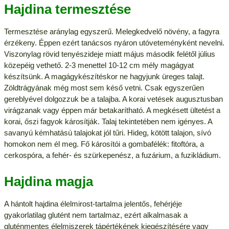
Hajdina termesztése
Termesztése aránylag egyszerű. Melegkedvelő növény, a fagyra
érzékeny. Éppen ezért tanácsos nyáron utóveteményként nevelni.
Viszonylag rövid tenyészideje miatt május második felétől július
közepéig vethető. 2-3 menettel 10-12 cm mély magágyat
készítsünk. A magágykészítéskor ne hagyjunk üreges talajt.
Zöldtrágyának még most sem késő vetni. Csak egyszerűen
gereblyével dolgozzuk be a talajba. A korai vetések augusztusban
virágzanak vagy éppen már betakarítható. A megkésett ültetést a
korai, őszi fagyok károsítják. Talaj tekintetében nem igényes. A
savanyú kémhatású talajokat jól tűri. Hideg, kötött talajon, sívó
homokon nem él meg. Fő károsítói a gombafélék: fitoftóra, a
cerkospóra, a fehér- és szürkepenész, a fuzárium, a fuzikládium.
Hajdina magja
A hántolt hajdina élelmirost-tartalma jelentős, fehérjéje
gyakorlatilag glutént nem tartalmaz, ezért alkalmasak a
gluténmentes élelmiszerek tápértékének kiegészítésére vagy