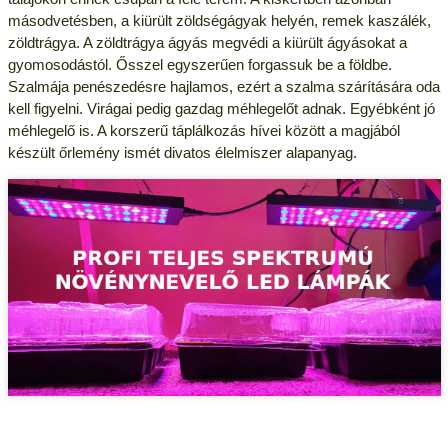
másodvetésben, a kiürült zöldségágyak helyén, remek kaszálék,
zöldtrágya. A zöldtrágya ágyás megvédi a kiürült ágyásokat a
gyomosodástól. Ősszel egyszerűen forgassuk be a földbe.
Szalmája penészedésre hajlamos, ezért a szalma szárítására oda
kell figyelni. Virágai pedig gazdag méhlegelőt adnak. Egyébként jó
méhlegelő is. A korszerű táplálkozás hívei között a magjából
készült őrlemény ismét divatos élelmiszer alapanyag.