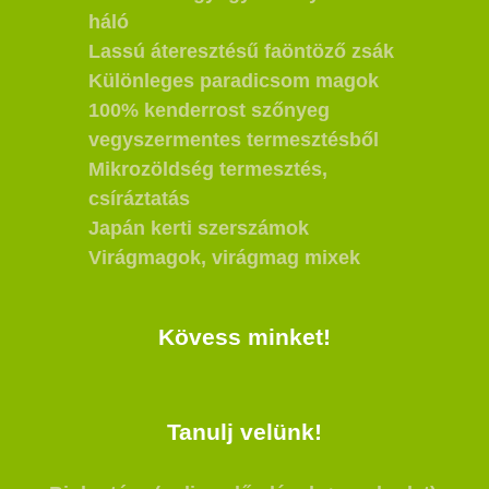
háló
Lassú áteresztésű faöntöző zsák
Különleges paradicsom magok
100% kenderrost szőnyeg
vegyszermentes termesztésből
Mikrozöldség termesztés,
csíráztatás
Japán kerti szerszámok
Virágmagok, virágmag mixek
Kövess minket!
Tanulj velünk!