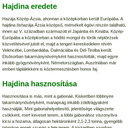
Hajdina eredete
Hazája Közép-Ázsia, ahonnan a középkorban került Európába. A
hajdina őshazája Ázsia középső, mérsékelt égövi részén található,
innen az V. században származott el Japánba és Kínába. Közép-
Európába a középkorban a hódító mongol és török néptörzsek
közvetítésével jutott el, majd a tengeri kereskedelem révén
Velencébe, Lombardiába, Dalmáciába és Dél-Tirolba került.
Elsősorban takarmánynövényként hasznosították, majd egyre
inkább gyógynövényként. Németországban, Ausztriában már
emberi táplálékként is köztermesztésben honos faj.
Hajdina hasznosítása
Hasznosítása is más, mint a gabonáé. Kiskertben többnyire
takarmánynövényként, manapság inkább zöldtrágyaként
használják. Mint gabonahelyettesítő, jelentősége világszerte
csökkent, mert keveset terem, a többi gabonához viszonyítva
kicsi a hozama, átlagosan hektáronként 2,1-2,3 tonna, gyengébb
talajokon ennek csupán a fele terem. A kiskertben azonban