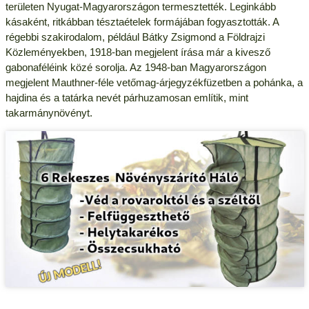
területen Nyugat-Magyarországon termesztették. Leginkább
kásaként, ritkábban tésztaételek formájában fogyasztották. A
régebbi szakirodalom, például Bátky Zsigmond a Földrajzi
Közleményekben, 1918-ban megjelent írása már a kivesző
gabonaféléink közé sorolja. Az 1948-ban Magyarországon
megjelent Mauthner-féle vetőmag-árjegyzékfüzetben a pohánka, a
hajdina és a tatárka nevét párhuzamosan említik, mint
takarmánynövényt.