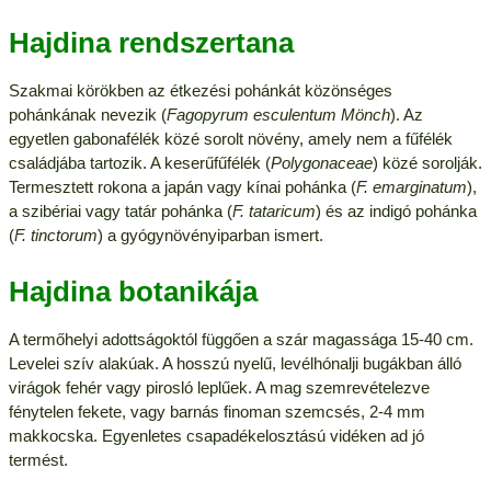
Hajdina rendszertana
Szakmai körökben az étkezési pohánkát közönséges
pohánkának nevezik (
Fagopyrum esculentum Mönch
). Az
egyetlen gabonafélék közé sorolt növény, amely nem a fűfélék
családjába tartozik. A keserűfűfélék (
Polygonaceae
) közé sorolják.
Termesztett rokona a japán vagy kínai pohánka (
F. emarginatum
),
a szibériai vagy tatár pohánka (
F. tataricum
) és az indigó pohánka
(
F. tinctorum
) a gyógynövényiparban ismert.
Hajdina botanikája
A termőhelyi adottságoktól függően a szár magassága 15-40 cm.
Levelei szív alakúak. A hosszú nyelű, levélhónalji bugákban álló
virágok fehér vagy pirosló leplűek. A mag szemrevételezve
fénytelen fekete, vagy barnás finoman szemcsés, 2-4 mm
makkocska. Egyenletes csapadékelosztású vidéken ad jó
termést.