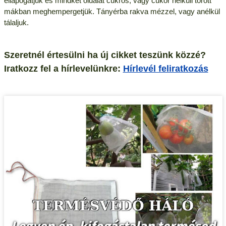
ellapogatjuk és mindkét oldalát cukros, vagy cukor nélküli törött
mákban meghempergetjük. Tányérba rakva mézzel, vagy anélkül
tálaljuk.
Szeretnél értesülni ha új cikket teszünk közzé?
Iratkozz fel a hírlevelünkre:
Hírlevél feliratkozás