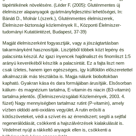
tápértékének növelésére. (Léder F. (2005): Gluténmentes új
élelmiszer alapanyagok gyártmányfejlesztési lehetőségei, In:
Bánáti D., Molnár I.(szerk.), Gluténmentes élelmiszerek,
Élelmiszer-biztonsági közlemények II., Központi Élelmiszer-
tudományi Kutatóintézet, Budapest, 37-39)
Magját élelmiszerként fogyasztják, vagy a jószágtartásban
takarmányként hasznosítják. Lisztjéből többek közt lepény és
palacsinta készül. Az igazi ínyencek hajdinaliszt és finomliszt 1:5
arányú keverékéből készítik a palacsintát. Ez a fajta liszt nem
csak ízletes, hanem igen egészséges, így külföldön előszeretettel
alkalmazzák más tésztákba is. Magja nálunk bioboltokban
kapható. Gyakran kása és dara formájában árusítják. Elsősorban
kálium- és magnézium tartalma, E-vitamin és niacin (B3-vitamin)
tartalma jelentős. (Élelmiszervizsgálati Közlemények, 2003. 4.
füzet) Nagy mennyiségben tartalmaz rutint (P-vitamin), amely
vízben oldódó anti-oxidáns vegyület. A rutin erősíti a
kötőszöveteket, védi a szívet és az érrendszert; segíti a sejtfal
regenerálódását, csökkenti a hajszálvérzések kialakulását is.
Védelmet nyújt a rákkeltő anyagok ellen is, csökkenti a