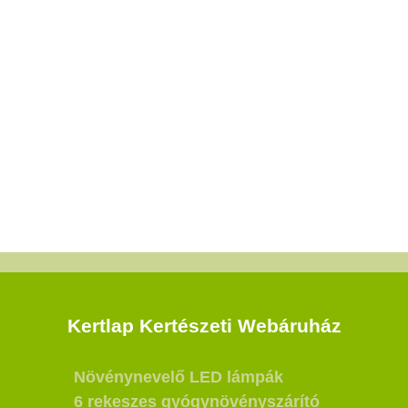
Kertlap Kertészeti Webáruház
Növénynevelő LED lámpák
6 rekeszes gyógynövényszárító