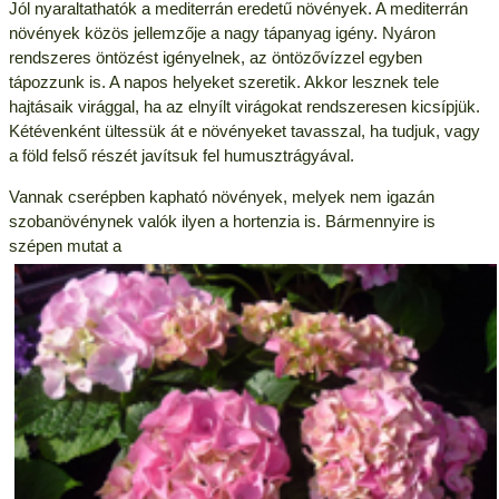
Jól nyaraltathatók a mediterrán eredetű növények. A mediterrán
növények közös jellemzője a nagy tápanyag igény. Nyáron
rendszeres öntözést igényelnek, az öntözővízzel egyben
tápozzunk is. A napos helyeket szeretik. Akkor lesznek tele
hajtásaik virággal, ha az elnyílt virágokat rendszeresen kicsípjük.
Kétévenként ültessük át e növényeket tavasszal, ha tudjuk, vagy
a föld felső részét javítsuk fel humusztrágyával.
Vannak cserépben kapható növények, melyek nem igazán
szobanövénynek valók ilyen a hortenzia is. Bármennyire is
szépen mutat a