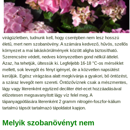
virágüzletben, tudnunk kell, hogy cserépben nem lesz hosszú
életű, mert nem szobanövény. A számára kedvező, hűvös, szellős
környezet a mai lakáskörülmények között aligha biztosítható.
Szerencsére védett, nedves környezetben gond nélkül áttelel.
Azaz, ha tehetjük, ültessük ki. Legfeljebb 16-18 °C-os mérséklet
mellett, sok levegőt és fényt igényel, de a közvetlen napsütést
kerüljük. Egész virágzása alatt megkívánja a gyakori, bő öntözést,
a száraz levegőt nem szereti. Öntözővíznek csak a mészmentes,
lágy vagy literenként egytized deciliter étel-ecet hozzáadásával
előzetesen megsavanyított lágy víz felel meg. A
tápanyagpótlására literenként 2 gramm nitrogén-foszfor-kálium
tartalmú tápsót tartalmazó tápoldatot kapjon.
Melyik szobanövényt nem