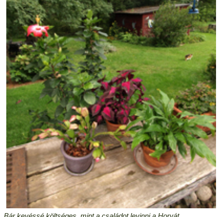
Bár kevéssé költséges, mint a családot levinni a Horvát