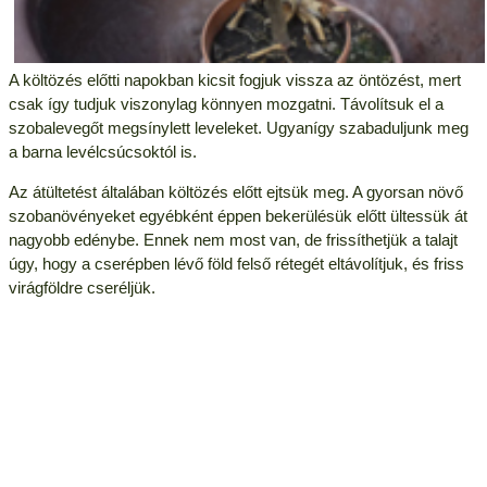
A költözés előtti napokban kicsit fogjuk vissza az öntözést, mert
csak így tudjuk viszonylag könnyen mozgatni. Távolítsuk el a
szobalevegőt megsínylett leveleket. Ugyanígy szabaduljunk meg
a barna levélcsúcsoktól is.
Az átültetést általában költözés előtt ejtsük meg. A gyorsan növő
szobanövényeket egyébként éppen bekerülésük előtt ültessük át
nagyobb edénybe. Ennek nem most van, de frissíthetjük a talajt
úgy, hogy a cserépben lévő föld felső rétegét eltávolítjuk, és friss
virágföldre cseréljük.