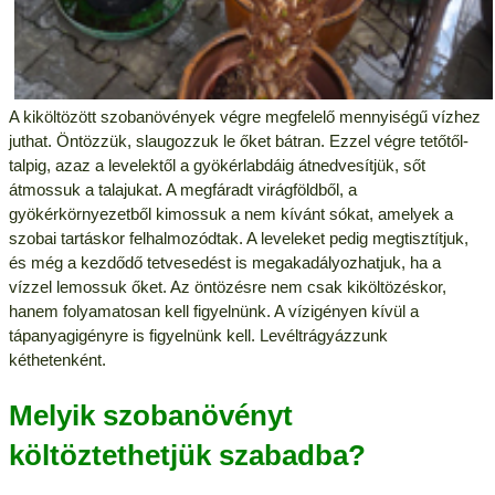
A kiköltözött szobanövények végre megfelelő mennyiségű vízhez
juthat. Öntözzük, slaugozzuk le őket bátran. Ezzel végre tetőtől-
talpig, azaz a levelektől a gyökérlabdáig átnedvesítjük, sőt
átmossuk a talajukat. A megfáradt virágföldből, a
gyökérkörnyezetből kimossuk a nem kívánt sókat, amelyek a
szobai tartáskor felhalmozódtak. A leveleket pedig megtisztítjuk,
és még a kezdődő tetvesedést is megakadályozhatjuk, ha a
vízzel lemossuk őket. Az öntözésre nem csak kiköltözéskor,
hanem folyamatosan kell figyelnünk. A vízigényen kívül a
tápanyagigényre is figyelnünk kell. Levéltrágyázzunk
kéthetenként.
Melyik szobanövényt
költöztethetjük szabadba?