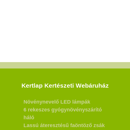
Kertlap Kertészeti Webáruház
Növénynevelő LED lámpák
6 rekeszes gyógynövényszárító
háló
Lassú áteresztésű faöntöző zsák