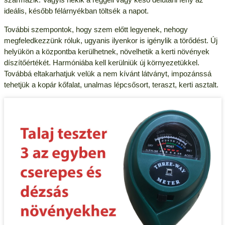
ideális, később félárnyékban töltsék a napot.
További szempontok, hogy szem előtt legyenek, nehogy
megfeledkezzünk róluk, ugyanis ilyenkor is igénylik a törődést. Új
helyükön a központba kerülhetnek, növelhetik a kerti növények
díszítőértékét. Harmóniába kell kerülniük új környezetükkel.
Továbbá eltakarhatjuk velük a nem kívánt látványt, impozánssá
tehetjük a kopár kőfalat, unalmas lépcsősort, teraszt, kerti asztalt.