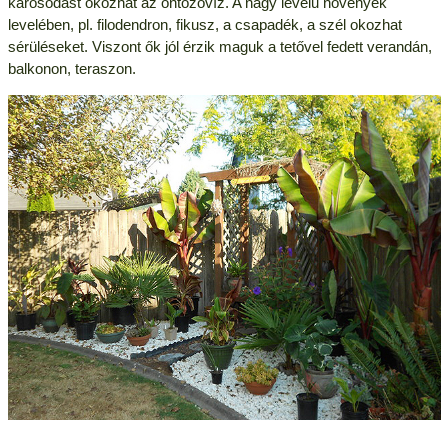
károsodást okozhat az öntözővíz. A nagy levelű növények
levelében, pl. filodendron, fikusz, a csapadék, a szél okozhat
sérüléseket. Viszont ők jól érzik maguk a tetővel fedett verandán,
balkonon, teraszon.