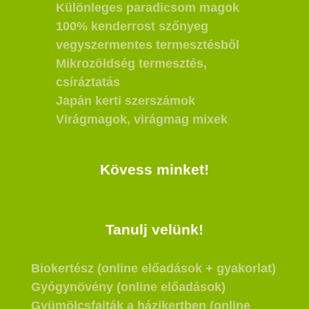
Különleges paradicsom magok
100% kenderrost szőnyeg
vegyszermentes termesztésből
Mikrozöldség termesztés,
csíráztatás
Japán kerti szerszámok
Virágmagok, virágmag mixek
Kövess minket!
Tanulj velünk!
Biokertész (online előadások + gyakorlat)
Gyógynövény (online előadások)
Gyümölcsfajták a házikertben (online