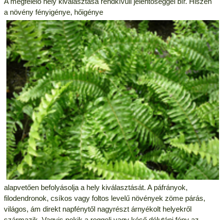
A megfelelő hely kiválasztása rendkívüli jelentőséggel bír. Hiszen
a növény fényigénye, hőigénye
alapvetően befolyásolja a hely kiválasztását. A páfrányok,
filodendronok, csíkos vagy foltos levelű növények zöme párás,
világos, ám direkt napfénytől nagyrészt árnyékolt helyekről
származik. Vagyis nekik a reggeli vagy késő délutáni fény az