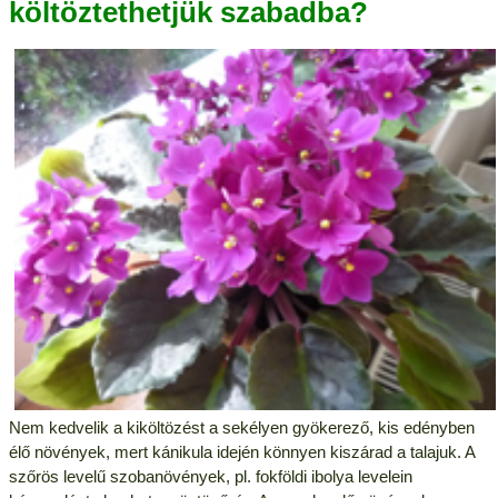
költöztethetjük szabadba?
Nem kedvelik a kiköltözést a sekélyen gyökerező, kis edényben
élő növények, mert kánikula idején könnyen kiszárad a talajuk. A
szőrös levelű szobanövények, pl. fokföldi ibolya levelein