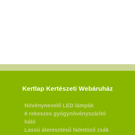
Kertlap Kertészeti Webáruház
Növénynevelő LED lámpák
6 rekeszes gyógynövényszárító
háló
Lassú áteresztésű faöntöző zsák