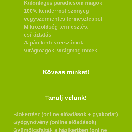
Különleges paradicsom magok
100% kenderrost szőnyeg
vegyszermentes termesztésből
Mikrozöldség termesztés,
csíráztatás
Japán kerti szerszámok
Virágmagok, virágmag mixek
Kövess minket!
Tanulj velünk!
Biokertész (online előadások + gyakorlat)
Gyógynövény (online előadások)
Gyümölcsfajták a házikertben (online