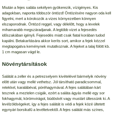
Miután a fejes saláta sekélyen gyökerezik, vízigényes. Kis
adagokban, naponta többször öntözd! Öntözésére nagyon oda kell
figyelni, mert a kórokozók a vizes környezetben könnyen
elszaporodnak. Öntözd reggel, vagy délelőtt, hogy a levelek
mihamarabb megszáradjanak. A legtöbb vizet a fejesedés
időszakában igényli. Fejesedés miatt csak fiatal korában tudod
kapálni. Betakarítására akkor keríts sort, amikor a fejek kézzel
megtapogatva keménynek mutatkoznak. A fejeket a talaj fölött kb.
1 cm magasan vágd le.
Növénytársítások
Salátát a zeller és a petrezselyem kivételével bármelyik növény
előtt után vagy mellé vethetsz. Jól társítható paradicsommal,
retekkel, karalábéval, póréhagymával. A fejes salátában kárt
tesznek a meztelen csigák, ezért a saláta ágyás mellé egy sor
fokhagymát, körömvirágot, büdöskét vagy mustárt ültessünk ki. A
levélzöldségeket, így a fejes salátát is védi a fejek közé ültetett
egynyári borsikafű a levéltetvektől. A fejes salátát más színes,