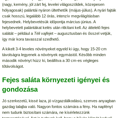
(nagy, kemény, jól zárt fej, levelei világoszöldek, közepesen
hólyagosak) palántái nyáron ültethetők (május-július). A nyári fajták
csak hosszú, legalább 12 órás, intenzív megvilágításban
fejesednek. Helybevetésük időpontja március-június. A
helybevetett palántákat kelés után ritkítani kell. Az áttelelő fejes
salátát – például a
Téli vajfej
et – augusztusban és ősszel vetjük,
így már kora tavasszal szedhető.
A kikelt 3-4 leveles növényeket egyeld ki úgy, hogy 15-20 cm
távolságra legyenek a növények egymástól. Később minden
második növényt húzz ki, beállítva a 30 cm-es végleges
tőtávolságot.
Fejes saláta környezeti igényei és
gondozása
Jó szerkezetű, kissé laza, jó vízgazdálkodású, szerves anyagban
gazdag talajba való. Nagyon fontos számára a fény. Ha napfényt
nem tudunk biztosítani számára, ne kísérletezzünk