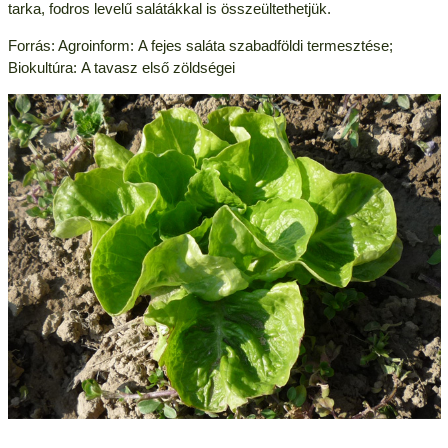
tarka, fodros levelű salátákkal is összeültethetjük.
Forrás: Agroinform: A fejes saláta szabadföldi termesztése;
Biokultúra: A tavasz első zöldségei