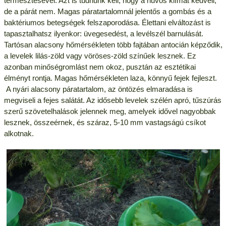
termesztésével. Azt is tudnunk kell, hogy a hűvös klímát kedveli,
de a párát nem. Magas páratartalomnál jelentős a gombás és a
baktériumos betegségek felszaporodása. Élettani elváltozást is
tapasztalhatsz ilyenkor: üvegesedést, a levélszél barnulását.
Tartósan alacsony hőmérsékleten több fajtában antocián képződik,
a levelek lilás-zöld vagy vöröses-zöld színűek lesznek. Ez
azonban minőségromlást nem okoz, pusztán az esztétikai
élményt rontja. Magas hőmérsékleten laza, könnyű fejek fejleszt.
A nyári alacsony páratartalom, az öntözés elmaradása is
megviseli a fejes salátát. Az idősebb levelek szélén apró, tűszúrás
szerű szövetelhalások jelennek meg, amelyek idővel nagyobbak
lesznek, összeérnek, és száraz, 5-10 mm vastagságú csíkot
alkotnak.