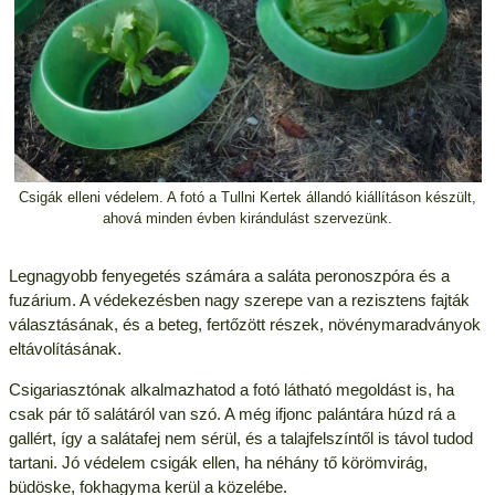
Csigák elleni védelem. A fotó a Tullni Kertek állandó kiállításon készült,
ahová minden évben kirándulást szervezünk.
Legnagyobb fenyegetés számára a saláta peronoszpóra és a
fuzárium. A védekezésben nagy szerepe van a rezisztens fajták
választásának, és a beteg, fertőzött részek, növénymaradványok
eltávolításának.
Csigariasztónak alkalmazhatod a fotó látható megoldást is, ha
csak pár tő salátáról van szó. A még ifjonc palántára húzd rá a
gallért, így a salátafej nem sérül, és a talajfelszíntől is távol tudod
tartani. Jó védelem csigák ellen, ha néhány tő körömvirág,
büdöske, fokhagyma kerül a közelébe.