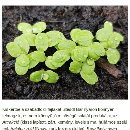
Kiskertbe a szabadföldi fajtákat ültesd! Bár nyáron könnyen
felmagzik, és nem könnyű jó minőségű salátát produkálni, az
Attrakció
(kissé lapított, zárt, kemény, levele sima, hullámos szélű
fej),
Balaton zöld
(Nagy, zárt, középzöld fej),
Keszthelyi nyári