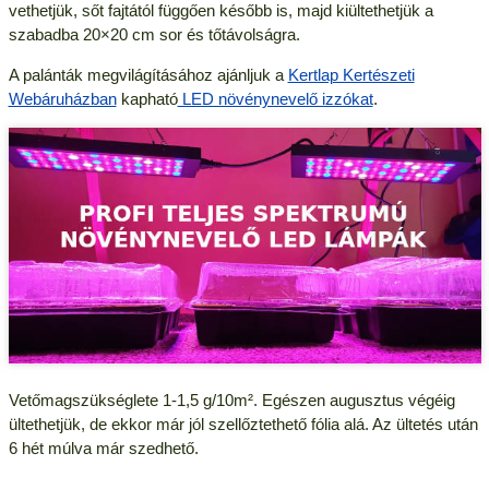
vethetjük, sőt fajtától függően később is, majd kiültethetjük a
szabadba 20×20 cm sor és tőtávolságra.
A palánták megvilágításához ajánljuk a
Kertlap Kertészeti
Webáruházban
kapható
LED növénynevelő izzókat
.
Vetőmagszükséglete 1-1,5 g/10m². Egészen augusztus végéig
ültethetjük, de ekkor már jól szellőztethető fólia alá. Az ültetés után
6 hét múlva már szedhető.