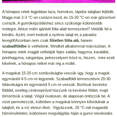
A hónapos retek legjobban laza, homokos, tápdús talajban fejlődik.
Magja már 2-3 °C-on csirázni kezd, és 15-20 °C-on már gőzerővel
csírázik. A gumóképződéshez sincs szüksége különösebb
melegre. Akkor miért ajánlott fólia alatt termeszteni? Vetődik fel a
kérdés. Azért, mert kedveli a nyirkos talajt és a páradús
levegőt!Azonban nem csak
fűtetlen fólia alá
, hanem
szabadföldbe
is vethetünk. Mindkét alkalommal márciusban. A
hónapos retek magját vethetjük fejes saláta, hagyma, karalábé,
póréhagyma, sárgarépa, petrezselyem közé is, hiszen, mire ezek
kikelnek, a hónapos retket már rég a múlté.
A magokat 15-20 cm sortávolságba vessük úgy, hogy a magok
egymástól 4-5 cm-re legyenek. Szabadföldi termesztésre 20-30
tőtávolságra és egymástól 5 cm-re vessük. Borítsuk kevéske
földdel, esetleg cirokseprűvel húzzunk rá kevéske földet, majd
tömörítsük a talajt. Végül óvatosan, de alaposan öntözzük be. A
vizet permetezzük, különben a magokat könnyen kifordulnak a
talajból, és a víz elviszi őket. Vigyázzunk, 20 °C-nál magasbb
hőmérsékleten, különösen megvilágítás híján a gumó növekedés