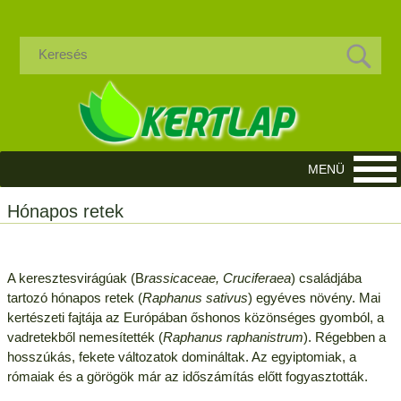
Hónapos retek
A keresztesvirágúak (B
rassicaceae, Cruciferaea
) családjába
tartozó hónapos retek (
Raphanus sativus
) egyéves növény. Mai
kertészeti fajtája az Európában őshonos közönséges gyomból, a
vadretekből nemesítették (
Raphanus raphanistrum
). Régebben a
hosszúkás, fekete változatok domináltak. Az egyiptomiak, a
rómaiak és a görögök már az időszámítás előtt fogyasztották.