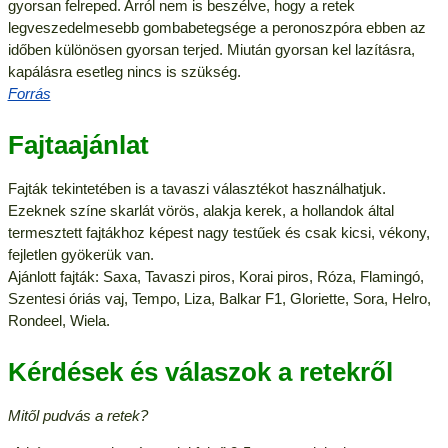
gyorsan felreped. Arról nem is beszélve, hogy a retek
legveszedelmesebb gombabetegsége a peronoszpóra ebben az
időben különösen gyorsan terjed. Miután gyorsan kel lazításra,
kapálásra esetleg nincs is szükség.
Forrás
Fajtaajánlat
Fajták tekintetében is a tavaszi választékot használhatjuk.
Ezeknek színe skarlát vörös, alakja kerek, a hollandok által
termesztett fajtákhoz képest nagy testűek és csak kicsi, vékony,
fejletlen gyökerük van.
Ajánlott fajták: Saxa, Tavaszi piros, Korai piros, Róza, Flamingó,
Szentesi óriás vaj, Tempo, Liza, Balkar F1, Gloriette, Sora, Helro,
Rondeel, Wiela.
Kérdések és válaszok a retekről
Mitől pudvás a retek?