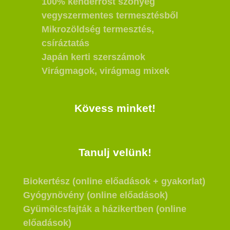
100% kenderrost szőnyeg
vegyszermentes termesztésből
Mikrozöldség termesztés,
csíráztatás
Japán kerti szerszámok
Virágmagok, virágmag mixek
Kövess minket!
Tanulj velünk!
Biokertész (online előadások + gyakorlat)
Gyógynövény (online előadások)
Gyümölcsfajták a házikertben (online
előadások)