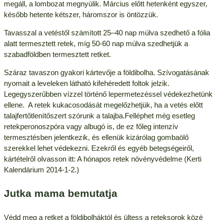
megáll, a lombozat megnyúlik. Március előtt hetenként egyszer,
később hetente kétszer, háromszor is öntözzük.
Tavasszal a vetéstől számított 25–40 nap múlva szedhető a fólia
alatt termesztett retek, míg 50-60 nap múlva szedhetjük a
szabadföldben termesztett retket.
Száraz tavaszon gyakori kártevője a földibolha. Szívogatásának
nyomait a leveleken látható kifehéredett foltok jelzik.
Legegyszerűbben vízzel történő lepermetezéssel védekezhetünk
ellene. A retek kukacosodását megelőzhetjük, ha a vetés előtt
talajfertőtlenítőszert szórunk a talajba.Felléphet még esetleg
retekperonoszpóra vagy albugó is, de ez főleg intenzív
termesztésben jelentkezik, és ellenük kizárólag gombaölő
szerekkel lehet védekezni. Ezekről és egyéb betegségeiről,
kártételről olvasson itt: A hónapos retek növényvédelme (Kerti
Kalendárium 2014-1-2.)
Jutka mama bemutatja
Védd meg a retket a földibolháktól és ültess a reteksorok közé