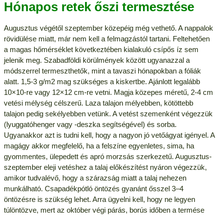
Hónapos retek őszi termesztése
Augusztus végétől szeptember közepéig még vethető. A nappalok
rövidülése miatt, már nem kell a felmagzástól tartani. Feltehetően
a magas hőmérséklet következtében kialakuló csípős íz sem
jelenik meg. Szabadföldi körülmények között ugyanazzal a
módszerrel termeszthetők, mint a tavaszi hónapokban a fóliák
alatt. 1,5-3 g/m2 mag szükséges a kiskertbe. Ajánlott legalább
10×10-re vagy 12×12 cm-re vetni. Magja közepes méretű, 2-4 cm
vetési mélység célszerű. Laza talajon mélyebben, kötöttebb
talajon pedig sekélyebben vetünk. A vetést szemenként végezzük
(lyuggatóhenger vagy -deszka segítségével) és sorba.
Ugyanakkor azt is tudni kell, hogy a nagyon jó vetőágyat igényel. A
magágy akkor megfelelő, ha a felszíne egyenletes, sima, ha
gyommentes, ülepedett és apró morzsás szerkezetű. Augusztus-
szeptember eleji vetéshez a talaj előkészítést nyáron végezzük,
amikor tudvalévő, hogy a szárazság miatt a talaj nehezen
munkálható. Csapadékpótló öntözés gyanánt ősszel 3–4
öntözésre is szükség lehet. Arra ügyelni kell, hogy ne legyen
túlöntözve, mert az október végi párás, borús időben a termése