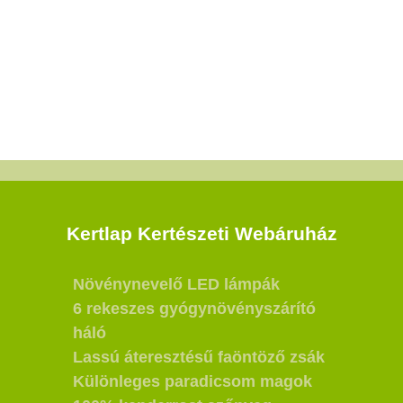
Kertlap Kertészeti Webáruház
Növénynevelő LED lámpák
6 rekeszes gyógynövényszárító
háló
Lassú áteresztésű faöntöző zsák
Különleges paradicsom magok