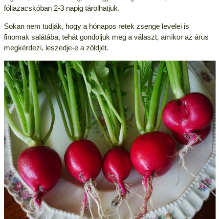
fóliazacskóban 2-3 napig tárolhatjuk.
Sokan nem tudják, hogy a hónapos retek zsenge levelei is
finomak salátába, tehát gondoljuk meg a választ, amikor az árus
megkérdezi, leszedje-e a zöldjét.