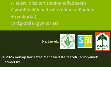
Kiskert, díszkert (online előadások)
Gyümölcsfák metszés (online előadások
+ gyakorlat)
Virágkötés (gyakorlat)
Partnerek:
© 2026 Kertlap Kertészeti Magazin & Kertészeti Tanfolyamok.
Farmart Kft.