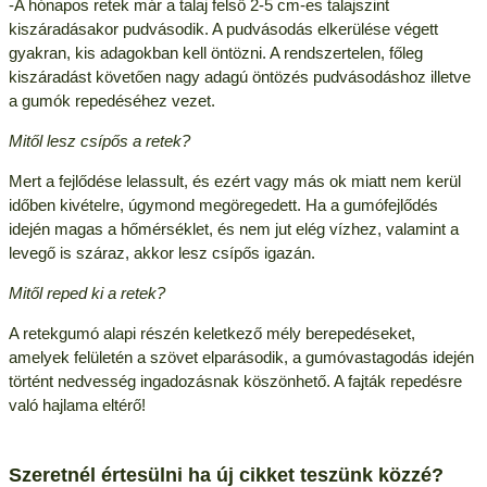
-A hónapos retek már a talaj felső 2-5 cm-es talajszint
kiszáradásakor pudvásodik. A pudvásodás elkerülése végett
gyakran, kis adagokban kell öntözni. A rendszertelen, főleg
kiszáradást követően nagy adagú öntözés pudvásodáshoz illetve
a gumók repedéséhez vezet.
Mitől lesz csípős a retek?
Mert a fejlődése lelassult, és ezért vagy más ok miatt nem kerül
időben kivételre, úgymond megöregedett. Ha a gumófejlődés
idején magas a hőmérséklet, és nem jut elég vízhez, valamint a
levegő is száraz, akkor lesz csípős igazán.
Mitől reped ki a retek?
A retekgumó alapi részén keletkező mély berepedéseket,
amelyek felületén a szövet elparásodik, a gumóvastagodás idején
történt nedvesség ingadozásnak köszönhető. A fajták repedésre
való hajlama eltérő!
Szeretnél értesülni ha új cikket teszünk közzé?