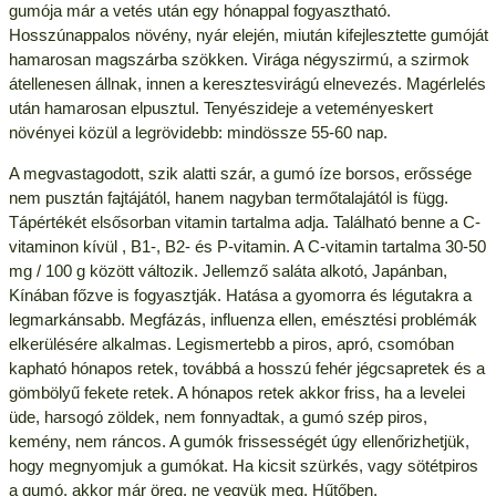
gumója már a vetés után egy hónappal fogyasztható.
Hosszúnappalos növény, nyár elején, miután kifejlesztette gumóját
hamarosan magszárba szökken. Virága négyszirmú, a szirmok
átellenesen állnak, innen a keresztesvirágú elnevezés. Magérlelés
után hamarosan elpusztul. Tenyészideje a veteményeskert
növényei közül a legrövidebb: mindössze 55-60 nap.
A megvastagodott, szik alatti szár, a gumó íze borsos, erőssége
nem pusztán fajtájától, hanem nagyban termőtalajától is függ.
Tápértékét elsősorban vitamin tartalma adja. Található benne a C-
vitaminon kívül , B1-, B2- és P-vitamin. A C-vitamin tartalma 30-50
mg / 100 g között változik. Jellemző saláta alkotó, Japánban,
Kínában főzve is fogyasztják. Hatása a gyomorra és légutakra a
legmarkánsabb. Megfázás, influenza ellen, emésztési problémák
elkerülésére alkalmas. Legismertebb a piros, apró, csomóban
kapható hónapos retek, továbbá a hosszú fehér jégcsapretek és a
gömbölyű fekete retek. A hónapos retek akkor friss, ha a levelei
üde, harsogó zöldek, nem fonnyadtak, a gumó szép piros,
kemény, nem ráncos. A gumók frissességét úgy ellenőrizhetjük,
hogy megnyomjuk a gumókat. Ha kicsit szürkés, vagy sötétpiros
a gumó, akkor már öreg, ne vegyük meg. Hűtőben,