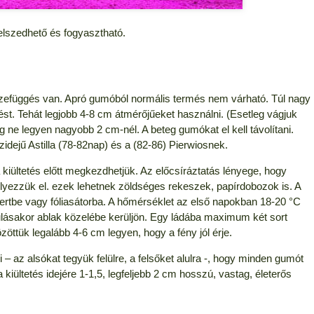
elszedhető és fogyasztható.
efüggés van. Apró gumóból normális termés nem várható. Túl nagy
. Tehát legjobb 4-8 cm átmérőjűeket használni. (Esetleg vágjuk
g ne legyen nagyobb 2 cm-nél. A beteg gumókat el kell távolítani.
zidejű Astilla (78-82nap) és a (82-86) Pierwiosnek.
a kiültetés előtt megkezdhetjük. Az előcsíráztatás lényege, hogy
lyezzük el. ezek lehetnek zöldséges rekeszek, papírdobozok is. A
kertbe vagy fóliasátorba. A hőmérséklet az első napokban 18-20 °C
lásakor ablak közelébe kerüljön. Egy ládába maximum két sort
ttük legalább 4-6 cm legyen, hogy a fény jól érje.
 – az alsókat tegyük felülre, a felsőket alulra -, hogy minden gumót
kiültetés idejére 1-1,5, legfeljebb 2 cm hosszú, vastag, életerős