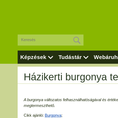
Képzések
Tudástár
Webáruh
Házikerti burgonya t
A burgonya változatos felhasználhatóságával és értékes
megtermeszthető.
Cikk ajánló:
Burgonya
;