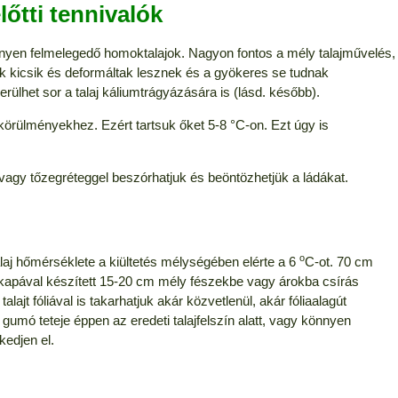
őtti tennivalók
nyen felmelegedő homoktalajok. Nagyon fontos a mély talajművelés,
k kicsik és deformáltak lesznek és a gyökeres se tudnak
kerülhet sor a talaj káliumtrágyázására is (lásd. később).
i körülményekhez. Ezért tartsuk őket 5-8 °C-on. Ezt úgy is
 vagy tőzegréteggel beszórhatjuk és beöntözhetjük a ládákat.
o
talaj hőmérséklete a kiültetés mélységében elérte a 6
C-ot. 70 cm
kapával készített 15-20 cm mély fészekbe vagy árokba csírás
lajt fóliával is takarhatjuk akár közvetlenül, akár fóliaalagút
gumó teteje éppen az eredeti talajfelszín alatt, vagy könnyen
edjen el.