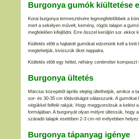
Burgonya gumók kiültetése el
Korai burgonya termesztésére legmegfelelőbbek a kön
mert a sekélyen művelt, kemény, rögös talajon a gumó
megfelelően kifejlődni. Erre ősszel kerüljön sor. ekkor 
Kiültetés előtt a hajtatott gumókat edzenünk kell a kint
megtehetjük, kivisszük őket nappalra.
Kiültetés előtt egy héttel, néhány centiméter komposzt
Burgonya ültetés
Március közepétől április elejéig ültethetjük, amikor a 
sor- és 30-35 cm tőtávolságot válasszunk. A gumókat 
végükkel felfelé rakjuk. Hogy meggyorsítsuk a kelést a ta
formájában. A burgonyát olyan mélyre ültessük, hogy a 
száradó talajok esetében 2-3 cm-rel mélyebben helyezk
Burgonya tápanyag igénye