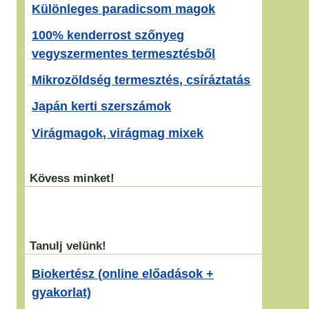
Különleges paradicsom magok
100% kenderrost szőnyeg
vegyszermentes termesztésből
Mikrozöldség termesztés, csíráztatás
Japán kerti szerszámok
Virágmagok, virágmag mixek
Kövess minket!
Tanulj velünk!
Biokertész (online előadások +
gyakorlat)