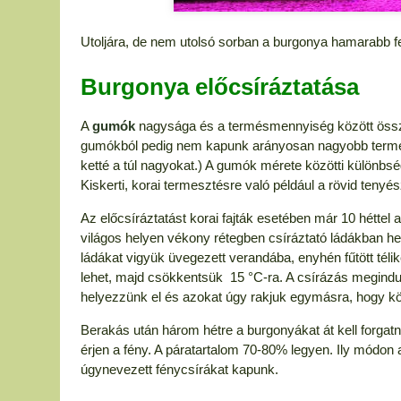
Utoljára, de nem utolsó sorban a burgonya hamarabb f
Burgonya előcsíráztatása
A
gumók
nagysága és a termésmennyiség között össz
gumókból pedig nem kapunk arányosan nagyobb termést
ketté a túl nagyokat.) A gumók mérete közötti különbsé
Kiskerti, korai termesztésre való például a rövid tenyés
Az előcsíráztatást korai fajták esetében már 10 héttel 
világos helyen vékony rétegben csíráztató ládákban he
ládákat vigyük üvegezett verandába, enyhén fűtött téli
lehet, majd csökkentsük 15 °C-ra. A csírázás megindu
helyezzünk el és azokat úgy rakjuk egymásra, hogy közö
Berakás után három hétre a burgonyákat át kell forgatni
érjen a fény. A páratartalom 70-80% legyen. Ily módon a 
úgynevezett fénycsírákat kapunk.