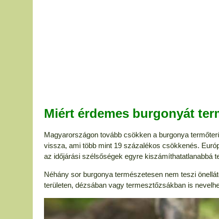
Miért érdemes burgonyát ter
Magyarországon tovább csökken a burgonya termőterüle
vissza, ami több mint 19 százalékos csökkenés. Euró
az időjárási szélsőségek egyre kiszámíthatatlanabbá t
Néhány sor burgonya természetesen nem teszi önellátóv
területen, dézsában vagy termesztőzsákban is nevelhe