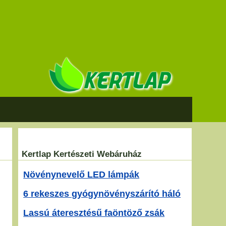
Kertlap Kertészeti Webáruház
Növénynevelő LED lámpák
6 rekeszes gyógynövényszárító háló
Lassú áteresztésű faöntöző zsák