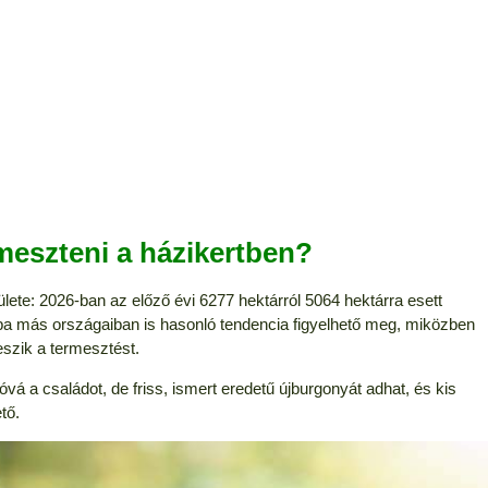
meszteni a házikertben?
te: 2026-ban az előző évi 6277 hektárról 5064 hektárra esett
pa más országaiban is hasonló tendencia figyelhető meg, miközben
eszik a termesztést.
á a családot, de friss, ismert eredetű újburgonyát adhat, és kis
tő.