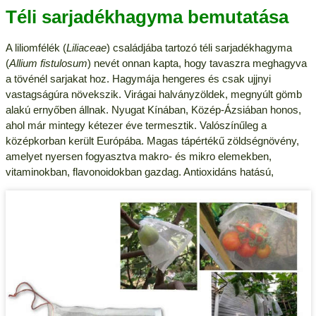
Téli sarjadékhagyma bemutatása
A liliomfélék (
Liliaceae
) családjába tartozó téli sarjadékhagyma
(
Allium fistulosum
) nevét onnan kapta, hogy tavaszra meghagyva
a tövénél sarjakat hoz. Hagymája hengeres és csak ujjnyi
vastagságúra növekszik. Virágai halványzöldek, megnyúlt gömb
alakú ernyőben állnak. Nyugat Kínában, Közép-Ázsiában honos,
ahol már mintegy kétezer éve termesztik. Valószínűleg a
középkorban került Európába. Magas tápértékű zöldségnövény,
amelyet nyersen fogyasztva makro- és mikro elemekben,
vitaminokban, flavonoidokban gazdag. Antioxidáns hatású,