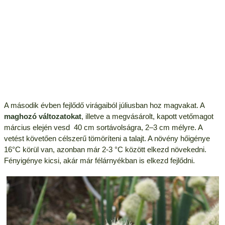
A második évben fejlődő virágaiból júliusban hoz magvakat. A
maghozó változatokat
, illetve a megvásárolt, kapott vetőmagot
március elején vesd 40 cm sortávolságra, 2–3 cm mélyre. A
vetést követően célszerű tömöríteni a talajt. A növény hőigénye
16°C körül van, azonban már 2-3 °C között elkezd növekedni.
Fényigénye kicsi, akár már félárnyékban is elkezd fejlődni.