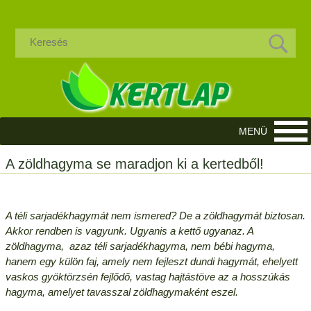
A zöldhagyma se maradjon ki a kertedből!
A téli sarjadékhagymát nem ismered? De a zöldhagymát biztosan.
Akkor rendben is vagyunk. Ugyanis a kettő ugyanaz. A
zöldhagyma, azaz téli sarjadékhagyma, nem bébi hagyma,
hanem egy külön faj, amely nem fejleszt dundi hagymát, ehelyett
vaskos gyöktörzsén fejlődő, vastag hajtástöve az a hosszúkás
hagyma, amelyet tavasszal zöldhagymaként eszel.