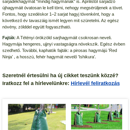
sarjadékhagymát “mindig hagymának” is. Áprilistól sarjadzó
újhagymáit óvatosan le kell törni, nehogy megsérüljenek a tövet.
Fontos, hogy szedéskor 1–2 sarjat hagyj tövenként, hogy a
következő év tavaszáig ismét legyen mit szüretelni. Az egész
növény, zölddel együtt fogyasztható.
Fajták
: A Tétényi örökzöld sarjhagymáit csokrosan neveli.
Hagymája hengeres, ujjnyi vastagságra növekszik. Egész évben
szedhető. További, kaphatók fajták: a pirosas hagymájú ’Red
Ninja’ , a hosszú, fehér hagymát nevelő ’Ishikura’.
Szeretnél értesülni ha új cikket teszünk közzé?
Iratkozz fel a hírlevelünkre:
Hírlevél feliratkozás