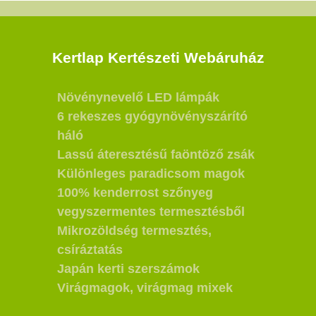
Kertlap Kertészeti Webáruház
Növénynevelő LED lámpák
6 rekeszes gyógynövényszárító
háló
Lassú áteresztésű faöntöző zsák
Különleges paradicsom magok
100% kenderrost szőnyeg
vegyszermentes termesztésből
Mikrozöldség termesztés,
csíráztatás
Japán kerti szerszámok
Virágmagok, virágmag mixek