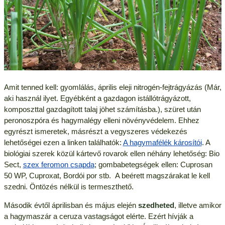
Amit tenned kell: gyomlálás, április eleji nitrogén-fejtrágyázás (Már,
aki használ ilyet. Egyébként a gazdagon istállótrágyázott,
komposzttal gazdagított talaj jöhet számításba.), szüret után
peronoszpóra és hagymalégy elleni növényvédelem. Ehhez
egyrészt ismeretek, másrészt a vegyszeres védekezés
lehetőségei ezen a linken találhatók:
A hagymafélék károsítói
. A
biológiai szerek közül kártevő rovarok ellen néhány lehetőség: Bio
Sect,
szex feromon csapda
; gombabetegségek ellen: Cuprosan
50 WP, Cuproxat, Bordói por stb. A beérett magszárakat le kell
szedni. Öntözés nélkül is termeszthető.
Második évtől áprilisban és május elején
szedheted
, illetve amikor
a hagymaszár a ceruza vastagságot elérte. Ezért hívják a