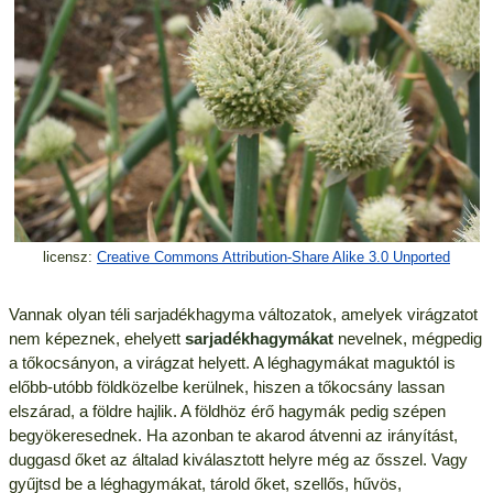
licensz:
Creative Commons Attribution-Share Alike 3.0 Unported
Vannak olyan téli sarjadékhagyma változatok, amelyek virágzatot
nem képeznek, ehelyett
sarjadékhagymákat
nevelnek, mégpedig
a tőkocsányon, a virágzat helyett. A léghagymákat maguktól is
előbb-utóbb földközelbe kerülnek, hiszen a tőkocsány lassan
elszárad, a földre hajlik. A földhöz érő hagymák pedig szépen
begyökeresednek. Ha azonban te akarod átvenni az irányítást,
duggasd őket az általad kiválasztott helyre még az ősszel. Vagy
gyűjtsd be a léghagymákat, tárold őket, szellős, hűvös,