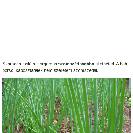
Szamóca, saláta, sárgarépa
szomszédságába
ültetheted. A bab,
borsó, káposztafélék nem szeretem szomszédai.