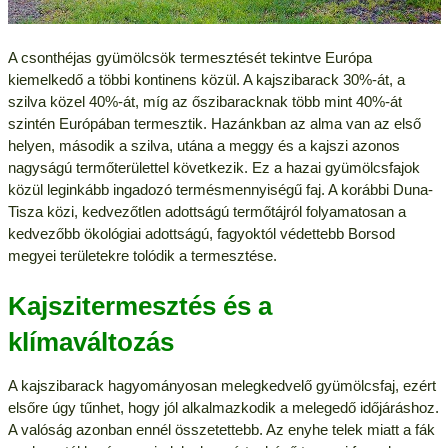
A csonthéjas gyümölcsök termesztését tekintve Európa
kiemelkedő a többi kontinens közül. A kajszibarack 30%-át, a
szilva közel 40%-át, míg az őszibaracknak több mint 40%-át
szintén Európában termesztik. Hazánkban az alma van az első
helyen, második a szilva, utána a meggy és a kajszi azonos
nagyságú termőterülettel következik. Ez a hazai gyümölcsfajok
közül leginkább ingadozó termésmennyiségű faj. A korábbi Duna-
Tisza közi, kedvezőtlen adottságú termőtájról folyamatosan a
kedvezőbb ökológiai adottságú, fagyoktól védettebb Borsod
megyei területekre tolódik a termesztése.
Kajszitermesztés és a
klímaváltozás
A kajszibarack hagyományosan melegkedvelő gyümölcsfaj, ezért
elsőre úgy tűnhet, hogy jól alkalmazkodik a melegedő időjáráshoz.
A valóság azonban ennél összetettebb. Az enyhe telek miatt a fák