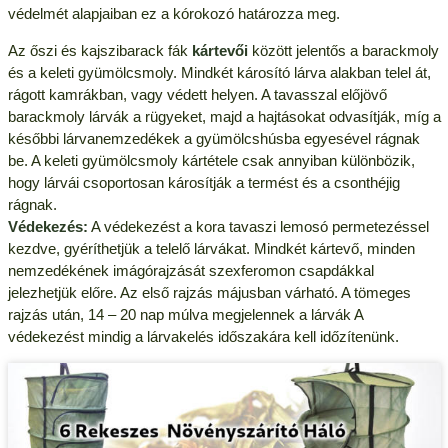
védelmét alapjaiban ez a kórokozó határozza meg.
Az őszi és kajszibarack fák
kártevői
között jelentős a barackmoly
és a keleti gyümölcsmoly. Mindkét károsító lárva alakban telel át,
rágott kamrákban, vagy védett helyen. A tavasszal előjövő
barackmoly lárvák a rügyeket, majd a hajtásokat odvasítják, míg a
későbbi lárvanemzedékek a gyümölcshúsba egyesével rágnak
be. A keleti gyümölcsmoly kártétele csak annyiban különbözik,
hogy lárvái csoportosan károsítják a termést és a csonthéjig
rágnak.
Védekezés:
A védekezést a kora tavaszi lemosó permetezéssel
kezdve, gyéríthetjük a telelő lárvákat. Mindkét kártevő, minden
nemzedékének imágórajzását szexferomon csapdákkal
jelezhetjük előre. Az első rajzás májusban várható. A tömeges
rajzás után, 14 – 20 nap múlva megjelennek a lárvák A
védekezést mindig a lárvakelés időszakára kell időzítenünk.