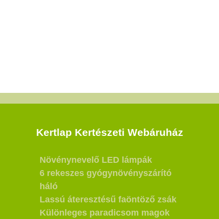
Kertlap Kertészeti Webáruház
Növénynevelő LED lámpák
6 rekeszes gyógynövényszárító
háló
Lassú áteresztésű faöntöző zsák
Különleges paradicsom magok