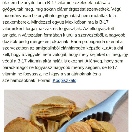
ők sem bizonyítottan a B-17 vitamin kezelések hatására
gyógyultak meg, míg sokan ciánmérgezést szenvedtek. Végül
tudományosan bizonyítható gyógyhatást nem mutattak ki a
szakemberek. Mindezzel együtt Mexikóban ma is B-17
vitaminként forgalmazzák és fogyasztják. Az elfogyasztott
amigdalin változatlan formában kiürül a szervezetből, a nagyobb
dózisok pedig mérgezést okoznak. Bár a propaganda szerint a
szervezetben az amigdalinból ciánhidrogén képződik,.aAt tudni
kell, hogy a vegyület nem válogat, hogy mely sejteket öli meg, így
végül a B-17 vitamin akár halált is okozhat. A lényeg, hogy sem
barackmagot ne fogyassz nagyobb mennyiségben, se B-17
vitamin ne fogyassz, ne higgy a sarlatánoknak és a
szélhámosoknak! Forrás:
Ködpiszkáló