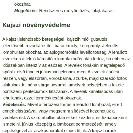
okozhat.
Megelőzés:
Rendszeres mélyöntözés, talajtakarás
Kajszi növényvédelme
A kajszi jelentősebb
betegségei
: kajszihimlő, gutaütés,
jelentősebb rovarkárosítói: barackmoly, kéregmoly. Jelentős
lombhullást okozhat, az apiognomóniás levélfoltosság. A lehullott
leveleken áttelelő károsító a lombfakadás után fertőz, ha ebben az
időszakban intenzív az esőzés. A levelek fonákán megtelepedő
spórák első tünetei júniusban jelennek meg. A levelek csúcsi
részén, vagy elszórtan, vörösbarna, szürke, majd száradó foltok
alakulnak ki, néha sárga udvarral, amelyek belsejében a fekete
pontszerű peritéciumok látszanak. A levelek kanalasodás után
lehullanak, ezzel terméskiesést okoznak.
Védekezés:
Mivel a fertőzési forrás a lehullott lombozat, ezért
ennek elásásával, vagy megsemmisítésével kezdhetjük a
védekezést. A sziromhullás után el kell kezdeni, és tíznaponként
ismételni, június közepéig a lombozat permetezését, amely
segítségével az aszkospórákat elpusztítjuk. A kajszibarack