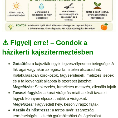
⚠️ Figyelj erre! – Gondok a
házikerti kajszitermeztésben
Gutaütés:
a kajszifák egyik legveszélyesebb betegsége. A
fák ágai vagy akár az egész fa hirtelen elszáradhat.
Kialakulásában kórokozók, fagysérülések, metszési sebek
és a fa legyengült állapota is szerepet játszhat.
Megelőzés:
Sebkezelés, kíméletes metszés, ellenálló fajták
Tavaszi fagykár:
a korai virágzás miatt a késő tavaszi
fagyok könnyen elpusztíthatják a virágokat.
Megelőzés:
Fagyvédett hely, későn virágzó fajták
Aszály és hőstressz:
a tartós nyári szárazság
terméselrúgást, kisebb gyümölcsöket és ágelhalást