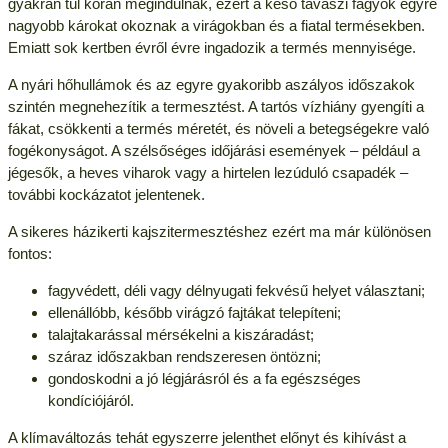
gyakran túl korán megindulnak, ezért a késő tavaszi fagyok egyre
nagyobb károkat okoznak a virágokban és a fiatal termésekben.
Emiatt sok kertben évről évre ingadozik a termés mennyisége.
A nyári hőhullámok és az egyre gyakoribb aszályos időszakok
szintén megnehezítik a termesztést. A tartós vízhiány gyengíti a
fákat, csökkenti a termés méretét, és növeli a betegségekre való
fogékonyságot. A szélsőséges időjárási események – például a
jégesők, a heves viharok vagy a hirtelen lezúduló csapadék –
további kockázatot jelentenek.
A sikeres házikerti kajszitermesztéshez ezért ma már különösen
fontos:
fagyvédett, déli vagy délnyugati fekvésű helyet választani;
ellenállóbb, később virágzó fajtákat telepíteni;
talajtakarással mérsékelni a kiszáradást;
száraz időszakban rendszeresen öntözni;
gondoskodni a jó légjárásról és a fa egészséges
kondíciójáról.
A klímaváltozás tehát egyszerre jelenthet előnyt és kihívást a