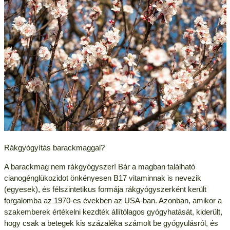
Rákgyógyítás barackmaggal?
A barackmag nem rákgyógyszer! Bár a magban található
cianogénglükozidot önkényesen B17 vitaminnak is nevezik
(egyesek), és félszintetikus formája rákgyógyszerként került
forgalomba az 1970-es években az USA-ban. Azonban, amikor a
szakemberek értékelni kezdték állítólagos gyógyhatását, kiderült,
hogy csak a betegek kis százaléka számolt be gyógyulásról, és