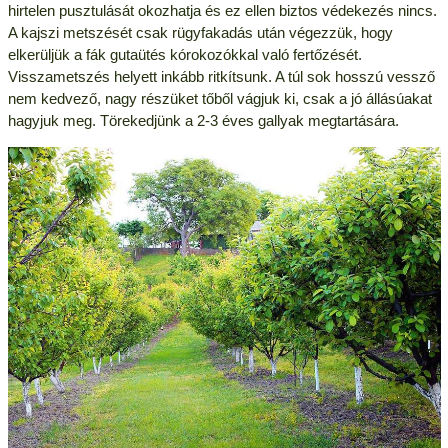
hirtelen pusztulását okozhatja és ez ellen biztos védekezés nincs.
A kajszi metszését csak rügyfakadás után végezzük, hogy
elkerüljük a fák gutaütés kórokozókkal való fertőzését.
Visszametszés helyett inkább ritkítsunk. A túl sok hosszú vessző
nem kedvező, nagy részüket tőből vágjuk ki, csak a jó állásúakat
hagyjuk meg. Törekedjünk a 2-3 éves gallyak megtartására.