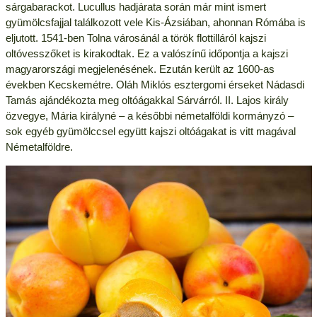
sárgabarackot. Lucullus hadjárata során már mint ismert
gyümölcsfajjal találkozott vele Kis-Ázsiában, ahonnan Rómába is
eljutott. 1541-ben Tolna városánál a török flottilláról kajszi
oltóvesszőket is kirakodtak. Ez a valószínű időpontja a kajszi
magyarországi megjelenésének. Ezután került az 1600-as
években Kecskemétre. Oláh Miklós esztergomi érseket Nádasdi
Tamás ajándékozta meg oltóágakkal Sárvárról. II. Lajos király
özvegye, Mária királyné – a későbbi németalföldi kormányzó –
sok egyéb gyümölccsel együtt kajszi oltóágakat is vitt magával
Németalföldre.