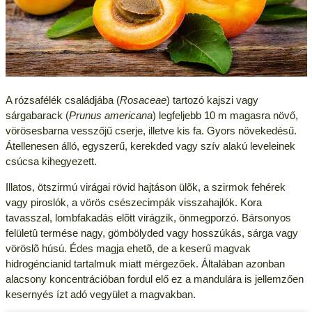
A rózsafélék családjába (
Rosaceae
) tartozó kajszi vagy
sárgabarack (
Prunus americana
) legfeljebb 10 m magasra növő,
vörösesbarna vesszőjű cserje, illetve kis fa. Gyors növekedésű.
Átellenesen álló, egyszerű, kerekded vagy szív alakú leveleinek
csúcsa kihegyezett.
Illatos, ötszirmú virágai rövid hajtáson ülõk, a szirmok fehérek
vagy piroslók, a vörös csészecimpák visszahajlók. Kora
tavasszal, lombfakadás elõtt virágzik, önmegporzó. Bársonyos
felületû termése nagy, gömbölyded vagy hosszúkás, sárga vagy
vöröslõ húsú. Édes magja ehetõ, de a keserű magvak
hidrogéncianid tartalmuk miatt mérgezőek. Általában azonban
alacsony koncentrációban fordul elő ez a mandulára is jellemzően
kesernyés ízt adó vegyület a magvakban.