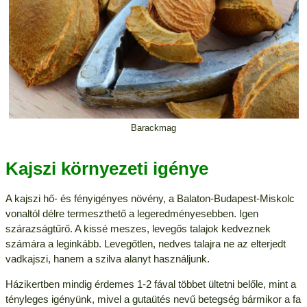
Barackmag
Kajszi környezeti igénye
A kajszi hő- és fényigényes növény, a Balaton-Budapest-Miskolc
vonaltól délre termeszthető a legeredményesebben. Igen
szárazságtűrő. A kissé meszes, levegős talajok kedveznek
számára a leginkább. Levegőtlen, nedves talajra ne az elterjedt
vadkajszi, hanem a szilva alanyt használjunk.
Házikertben mindig érdemes 1-2 fával többet ültetni belőle, mint a
tényleges igényünk, mivel a gutaütés nevű betegség bármikor a fa