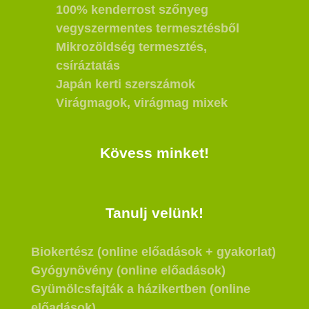
100% kenderrost szőnyeg
vegyszermentes termesztésből
Mikrozöldség termesztés,
csíráztatás
Japán kerti szerszámok
Virágmagok, virágmag mixek
Kövess minket!
Tanulj velünk!
Biokertész (online előadások + gyakorlat)
Gyógynövény (online előadások)
Gyümölcsfajták a házikertben (online
előadások)