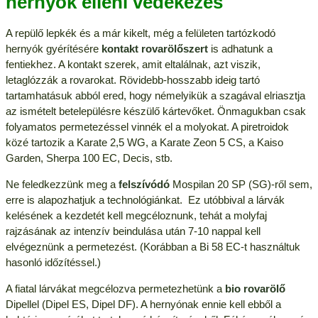
hernyók elleni védekezés
A repülő lepkék és a már kikelt, még a felületen tartózkodó
hernyók gyérítésére
kontakt rovarölőszert
is adhatunk a
fentiekhez. A kontakt szerek, amit eltalálnak, azt viszik,
letaglózzák a rovarokat. Rövidebb-hosszabb ideig tartó
tartamhatásuk abból ered, hogy némelyikük a szagával elriasztja
az ismételt betelepülésre készülő kártevőket. Önmagukban csak
folyamatos permetezéssel vinnék el a molyokat. A piretroidok
közé tartozik a Karate 2,5 WG, a Karate Zeon 5 CS, a Kaiso
Garden, Sherpa 100 EC, Decis, stb.
Ne feledkezzünk meg a
felszívódó
Mospilan 20 SP (SG)-ről sem,
erre is alapozhatjuk a technológiánkat. Ez utóbbival a lárvák
kelésének a kezdetét kell megcéloznunk, tehát a molyfaj
rajzásának az intenzív beindulása után 7-10 nappal kell
elvégeznünk a permetezést. (Korábban a Bi 58 EC-t használtuk
hasonló időzítéssel.)
A fiatal lárvákat megcélozva permetezhetünk a
bio rovarölő
Dipellel (Dipel ES, Dipel DF). A hernyónak ennie kell ebből a