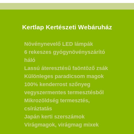
Kertlap Kertészeti Webáruház
Növénynevelő LED lámpák
6 rekeszes gyógynövényszárító
háló
Lassú áteresztésű faöntöző zsák
Különleges paradicsom magok
100% kenderrost szőnyeg
vegyszermentes termesztésből
Mikrozöldség termesztés,
csíráztatás
Japán kerti szerszámok
Virágmagok, virágmag mixek