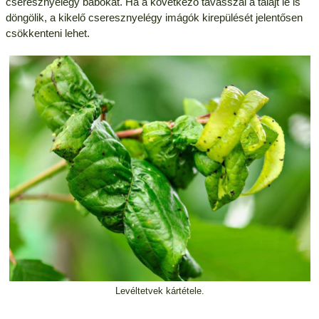
cseresznyelégy bábokat. Ha a következő tavasszal a talajt le is
döngölik, a kikelő cseresznyelégy imágók kirepülését jelentősen
csökkenteni lehet.
Levéltetvek kártétele.