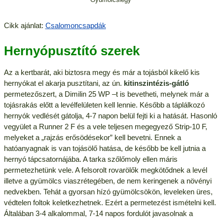
Cikk ajánlat:
Csalomoncsapdák
Hernyópusztító szerek
Az a kertbarát, aki biztosra megy és már a tojásból kikelő kis
hernyókat el akarja pusztítani, az ún.
kitinszintézis-gátló
permetezőszert, a Dimilin 25 WP –t is bevetheti, melynek már a
tojásrakás előtt a levélfelületen kell lennie. Később a táplálkozó
hernyók vedlését gátolja, 4-7 napon belül fejti ki a hatását. Hasonló
vegyület a Runner 2 F és a vele teljesen megegyező Strip-10 F,
melyeket a „rajzás erősödésekor” kell bevetni. Ennek a
hatóanyagnak is van tojásölő hatása, de később be kell jutnia a
hernyó tápcsatornájába. A tarka szőlőmoly ellen máris
permetezhetünk vele. A felsorolt rovarölők megkötődnek a levél
illetve a gyümölcs viaszrétegében, de nem keringenek a növényi
nedvekben. Tehát a gyorsan hízó gyümölcsökön, leveleken üres,
védtelen foltok keletkezhetnek. Ezért a permetezést ismételni kell.
Általában 3-4 alkalommal, 7-14 napos fordulót javasolnak a