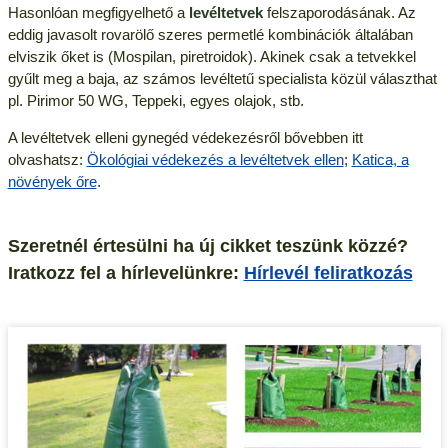
Hasonlóan megfigyelhető a
levéltetvek
felszaporodásának. Az
eddig javasolt rovarölő szeres permetlé kombinációk általában
elviszik őket is (Mospilan, piretroidok). Akinek csak a tetvekkel
gyűlt meg a baja, az számos levéltetű specialista közül választhat
pl. Pirimor 50 WG, Teppeki, egyes olajok, stb.
A levéltetvek elleni gynegéd védekezésről bővebben itt
olvashatsz:
Ökológiai védekezés a levéltetvek ellen
;
Katica, a
növények őre
.
Szeretnél értesülni ha új cikket teszünk közzé?
Iratkozz fel a hírlevelünkre:
Hírlevél feliratkozás