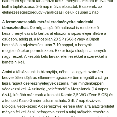
baktérium spórákat tartalmazó készítményből. Fél óra múlva már
leáll a táplálkozása, 2-5 nap múlva elpusztul. Bioszerek, az
élelmezésegészségügyi-várakozási idejük csupán 1 nap.
A feromoncsapdák mérési eredményeire mindenki
támaszkodhat.
De míg a tojásölő hatással is rendelkező
készítményt vásárló kertbarát először a rajzás elején illetve a
csúcson, addig pl. a Mospilan 20 SP (SG)-t vagy a Dipelt
használó, a rajzáscsúcs után 7-10 nappal, a hernyók
megjelenésekor permetezzen. Ekkor tudja elcsípni a hernyók
nagy részét. A később kelő lárvák ellen ezekkel a szerekkel is
ismételni kell.
Amint a táblázatunk is bizonyítja, néhol – a legyek számára
kedvezőtlen időjárás ellenére – ugrásszerűen megnőtt a sárga
lapra ragadt
cseresznyelegyek
száma, már mindenképpen
védekezni kell. A szüretig „beleférnek” a Mospilanok (14 napos
é.v.i.), később már csak a kontakt Karate 2,5 WG (Zeon 5 CS) és
a kontakt Kaiso Garden alkalmazható, 3 ill. 7 nap é.v.i.-vel.
Biológiai védekezés: A cseresznye leérése után a fa alatti területet
mélyen fel kell ásni, beforgatva ezzel a talaj mélyebb részére a