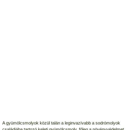
A gyümölcsmolyok közül talán a leginvazívabb a sodrómolyok
családjába tartozó keleti gyümölcsmoly, főleg a növényvédelmet