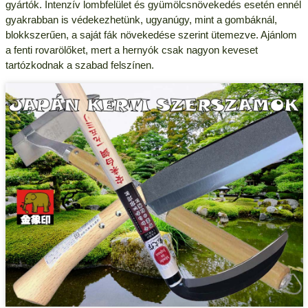
gyártók. Intenzív lombfelület és gyümölcsnövekedés esetén ennél
gyakrabban is védekezhetünk, ugyanúgy, mint a gombáknál,
blokkszerűen, a saját fák növekedése szerint ütemezve. Ajánlom
a fenti rovarölőket, mert a hernyók csak nagyon keveset
tartózkodnak a szabad felszínen.