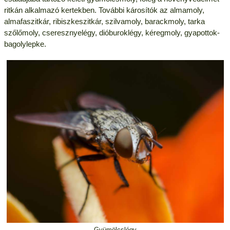
ritkán alkalmazó kertekben. További károsítók az almamoly,
almafaszitkár, ribiszkeszitkár, szilvamoly, barackmoly, tarka
szőlőmoly, cseresznyelégy, dióburoklégy, kéregmoly, gyapottok-
bagolylepke.
Gyümölcslégy