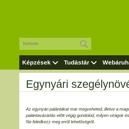
Képzések
Tudástár
Webáruh
Egynyári szegélynöv
Az egynyári palántákat már megveheted, illetve a mag
palántavásárlás előtt végig gondolod, milyen virágok é
Ne feledkezz meg erről lehetőségről.