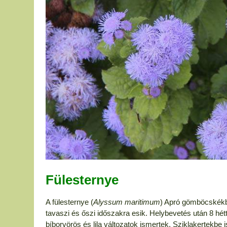
Fülesternye
A fülesternye (
Alyssum maritimum
) Apró gömböcskékbe
tavaszi és őszi időszakra esik. Helybevetés után 8 hétte
bíborvörös és lila változatok ismertek. Sziklakertekbe