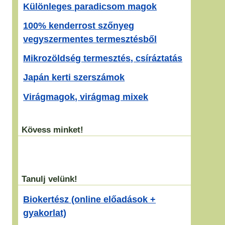
Különleges paradicsom magok
100% kenderrost szőnyeg
vegyszermentes termesztésből
Mikrozöldség termesztés, csíráztatás
Japán kerti szerszámok
Virágmagok, virágmag mixek
Kövess minket!
Tanulj velünk!
Biokertész (online előadások +
gyakorlat)