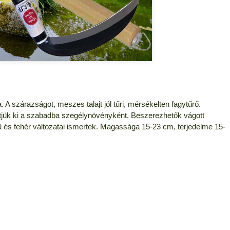
a. A szárazságot, meszes talajt jól tűri, mérsékelten fagytűrő.
etjük ki a szabadba szegélynövényként. Beszerezhetők vágott
 és fehér változatai ismertek. Magassága 15-23 cm, terjedelme 15-