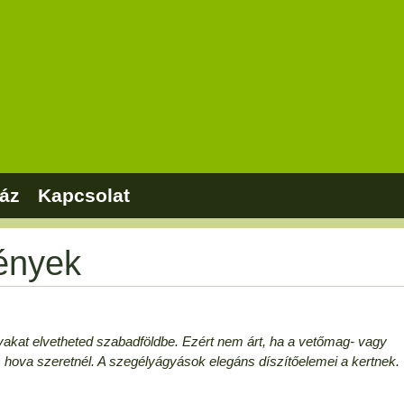
áz
Kapcsolat
ények
vakat elvetheted szabadföldbe. Ezért nem árt, ha a vetőmag- vagy
s hova szeretnél. A szegélyágyások elegáns díszítőelemei a kertnek.