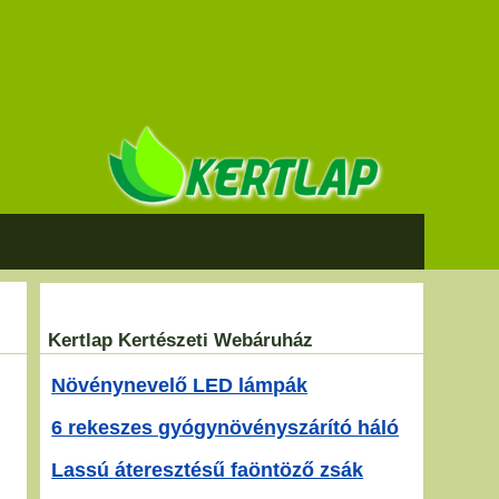
Kertlap Kertészeti Webáruház
Növénynevelő LED lámpák
6 rekeszes gyógynövényszárító háló
Lassú áteresztésű faöntöző zsák