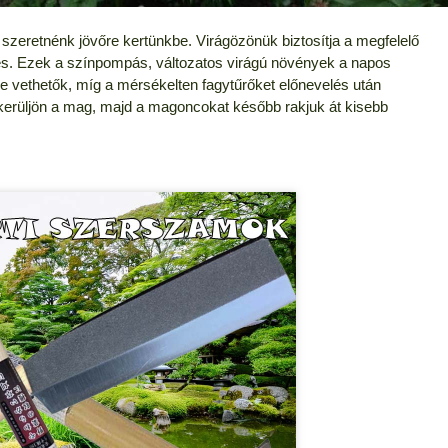
zeretnénk jövőre kertünkbe. Virágözönük biztosítja a megfelelő
. Ezek a színpompás, változatos virágú növények a napos
re vethetők, míg a mérsékelten fagytűrőket előnevelés után
kerüljön a mag, majd a magoncokat később rakjuk át kisebb