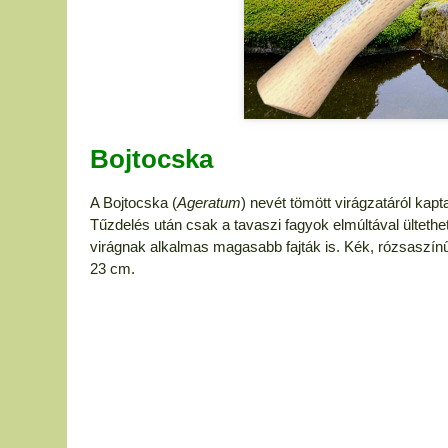
Bojtocska
A Bojtocska (
Ageratum
) nevét tömött virágzatáról kapt
Tűzdelés után csak a tavaszi fagyok elmúltával ülteth
virágnak alkalmas magasabb fajták is. Kék, rózsaszínű
23 cm.