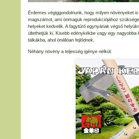
Érdemes végiggondolnunk, hogy milyen növényeket is s
magszámot, ami önmaguk reprodukciójához szükséges
helyeket kedvelik. A fagytűrő egynyáriak végső helyük
ültethetjük ki. Kisebb edénykékbe vagy egy nagyobba 
tálkákba, ahol önállóan fejlődnek.
Néhány növény a teljesség igénye nélkül: