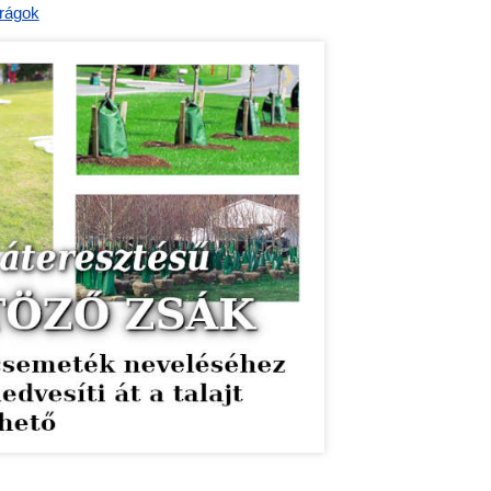
irágok