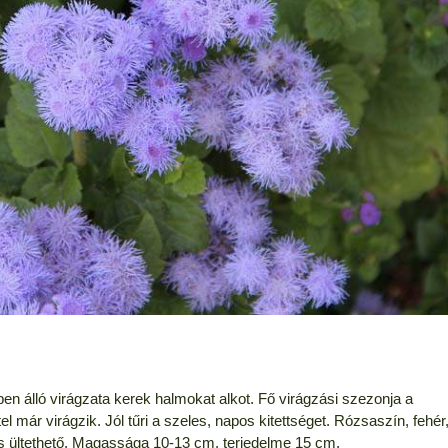
n álló virágzata kerek halmokat alkot. Fő virágzási szezonja a
l már virágzik. Jól tűri a szeles, napos kitettséget. Rózsaszín, fehér
 is ültethető. Magassága 10-13 cm, terjedelme 15 cm.