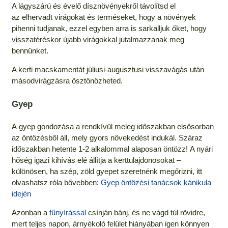
A lágyszárú és évelő dísznövényekről távolítsd el
az elhervadt virágokat és terméseket, hogy a növények
pihenni tudjanak, ezzel egyben arra is sarkalljuk őket, hogy
visszatéréskor újabb virágokkal jutalmazzanak meg
bennünket.
A kerti macskamentát júliusi-augusztusi visszavágás után
másodvirágzásra ösztönözheted.
Gyep
A gyep gondozása a rendkívül meleg időszakban elsősorban
az öntözésből áll, mely gyors növekedést indukál. Száraz
időszakban hetente 1-2 alkalommal alaposan öntözz! A nyári
hőség igazi kihívás elé állítja a kerttulajdonosokat –
különösen, ha szép, zöld gyepet szeretnénk megőrizni, itt
olvashatsz róla bővebben:
Gyep öntözési tanácsok kánikula
idején
Azonban a
fűnyírással
csínján bánj, és ne vágd túl rövidre,
mert teljes napon, árnyékoló felület hiányában igen könnyen