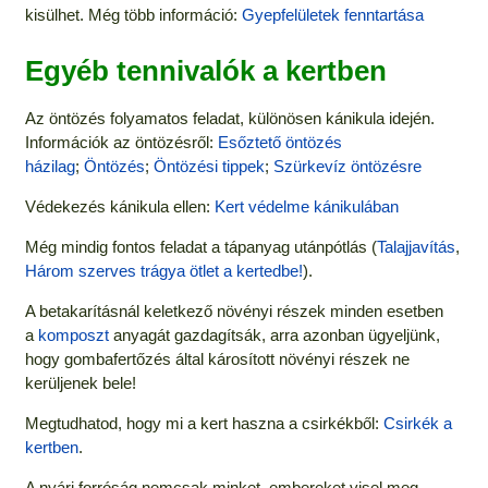
kisülhet. Még több információ:
Gyepfelületek fenntartása
Egyéb tennivalók a kertben
Az öntözés folyamatos feladat, különösen kánikula idején.
Információk az öntözésről:
Esőztető öntözés
házilag
;
Öntözés
;
Öntözési tippek
;
Szürkevíz öntözésre
Védekezés kánikula ellen:
Kert védelme kánikulában
Még mindig fontos feladat a tápanyag utánpótlás (
Talajjavítás
,
Három szerves trágya ötlet a kertedbe!
).
A betakarításnál keletkező növényi részek minden esetben
a
komposzt
anyagát gazdagítsák, arra azonban ügyeljünk,
hogy gombafertőzés által károsított növényi részek ne
kerüljenek bele!
Megtudhatod, hogy mi a kert haszna a csirkékből:
Csirkék a
kertben
.
A nyári forróság nemcsak minket, embereket visel meg,