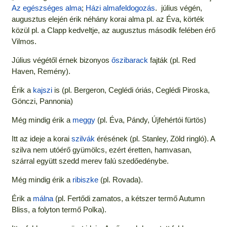
Az egészséges alma
;
Házi almafeldogozás
. július végén,
augusztus elején érik néhány korai alma pl. az Éva, körték
közül pl. a Clapp kedveltje, az augusztus második felében érő
Vilmos.
Július végétől érnek bizonyos
őszibarack
fajták (pl. Red
Haven, Remény).
Érik a
kajszi
is (pl. Bergeron, Ceglédi óriás, Ceglédi Piroska,
Gönczi, Pannonia)
Még mindig érik a
meggy
(pl. Éva, Pándy, Újfehértói fürtös)
Itt az ideje a korai
szilvák
érésének (pl. Stanley, Zöld ringló). A
szilva nem utóérő gyümölcs, ezért éretten, hamvasan,
szárral együtt szedd merev falú szedőedénybe.
Még mindig érik a
ribiszke
(pl. Rovada).
Érik a
málna
(pl. Fertődi zamatos, a kétszer termő Autumn
Bliss, a folyton termő Polka).