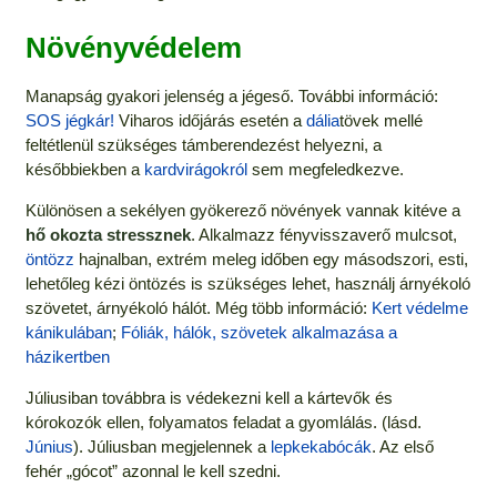
Növényvédelem
Manapság gyakori jelenség a jégeső. További információ:
SOS jégkár!
Viharos időjárás esetén a
dália
tövek mellé
feltétlenül szükséges támberendezést helyezni, a
későbbiekben a
kardvirágokról
sem megfeledkezve.
Különösen a sekélyen gyökerező növények vannak kitéve a
hő okozta stressznek
. Alkalmazz fényvisszaverő mulcsot,
öntözz
hajnalban, extrém meleg időben egy másodszori, esti,
lehetőleg kézi öntözés is szükséges lehet, használj árnyékoló
szövetet, árnyékoló hálót. Még több információ:
Kert védelme
kánikulában
;
Fóliák, hálók, szövetek alkalmazása a
házikertben
Júliusiban továbbra is védekezni kell a kártevők és
kórokozók ellen, folyamatos feladat a gyomlálás. (lásd.
Június
). Júliusban megjelennek a
lepkekabócák
. Az első
fehér „gócot” azonnal le kell szedni.