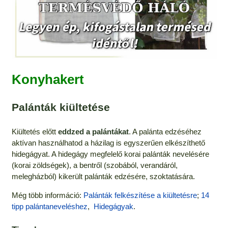
Konyhakert
Palánták kiültetése
Kiültetés előtt
eddzed a palántákat
. A palánta edzéséhez
aktívan használhatod a házilag is egyszerűen elkészíthető
hidegágyat. A hidegágy megfelelő korai palánták nevelésére
(korai zöldségek), a bentről (szobából, verandáról,
melegházból) kikerült palánták edzésére, szoktatására.
Még több információ:
Palánták felkészítése a kiültetésre
;
14
tipp palántaneveléshez
,
Hidegágyak
.