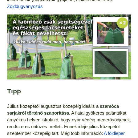
Zölddugványozás
Tipp
Július közepétől augusztus közepéig ideális a
szamóca
sarjakról történő szaporítása
. A fiatal gyökeres palántákat
árnyékos helyen iskolázd, hogy nyár végéig megerősödjenek,
rendszeres öntözés mellett. Ennek ideje július közepétől
szeptember közepéig tart. Még több információ:
A földieper