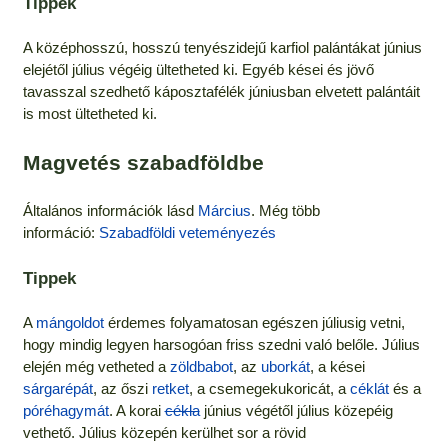
Tippek
A középhosszú, hosszú tenyészidejű karfiol palántákat június
elejétől július végéig ültetheted ki. Egyéb kései és jövő
tavasszal szedhető káposztafélék júniusban elvetett palántáit
is most ültetheted ki.
Magvetés szabadföldbe
Általános információk lásd
Március
. Még több
információ:
Szabadföldi veteményezés
Tippek
A
mángoldot
érdemes folyamatosan egészen júliusig vetni,
hogy mindig legyen harsogóan friss szedni való belőle. Július
elején még vetheted a
zöldbabot
, az
uborkát
, a kései
sárgarépát
, az őszi
retket
, a csemegekukoricát, a
céklát
és a
póréhagymát
. A korai
cékla
június végétől július közepéig
vethető. Július közepén kerülhet sor a rövid