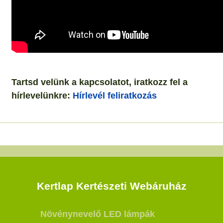
Tartsd velünk a kapcsolatot, iratkozz fel a
hírlevelünkre:
Hírlevél feliratkozás
Kertlap Kertészeti Webáruház
Növénynevelő LED lámpák