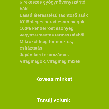
6 rekeszes gyógynövényszárító
háló
Lassú áteresztésű faöntöző zsák
Különleges paradicsom magok
100% kenderrost szőnyeg
vegyszermentes termesztésből
Mikrozöldség termesztés,
csíráztatás
Japán kerti szerszámok
Virágmagok, virágmag mixek
Kövess minket!
Tanulj velünk!