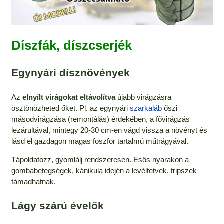
Díszfák, díszcserjék
Egynyári dísznövények
Az
elnyílt virágokat eltávolítva
újabb virágzásra
ösztönözheted őket. Pl. az egynyári
szarkaláb
őszi
másodvirágzása (remontálás) érdekében, a fővirágzás
lezárultával, mintegy 20-30 cm-en vágd vissza a növényt és
lásd el gazdagon magas foszfor tartalmú műtrágyával.
Tápoldatozz, gyomlálj rendszeresen. Esős nyarakon a
gombabetegségek, kánikula idején a levéltetvek, tripszek
támadhatnak.
Lágy szárú évelők