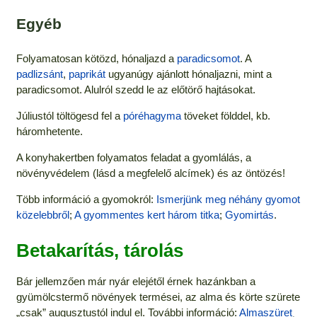
Egyéb
Folyamatosan kötözd, hónaljazd a
paradicsomot
. A
padlizsánt
,
paprikát
ugyanúgy ajánlott hónaljazni, mint a
paradicsomot. Alulról szedd le az előtörő hajtásokat.
Júliustól töltögesd fel a
póréhagyma
töveket földdel, kb.
háromhetente.
A konyhakertben folyamatos feladat a gyomlálás, a
növényvédelem (lásd a megfelelő alcímek) és az öntözés!
Több információ a gyomokról:
Ismerjünk meg néhány gyomot
közelebbről
;
A gyommentes kert három titka
;
Gyomirtás
.
Betakarítás, tárolás
Bár jellemzően már nyár elejétől érnek hazánkban a
gyümölcstermő növények termései, az alma és körte szürete
„csak” augusztustól indul el. További információ:
Almaszüret
¸