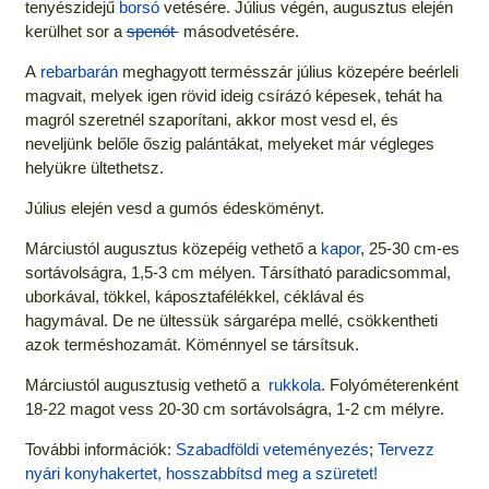
tenyészidejű
borsó
vetésére. Július végén, augusztus elején
kerülhet sor a
spenót
másodvetésére.
A
rebarbarán
meghagyott termésszár július közepére beérleli
magvait, melyek igen rövid ideig csírázó képesek, tehát ha
magról szeretnél szaporítani, akkor most vesd el, és
neveljünk belőle őszig palántákat, melyeket már végleges
helyükre ültethetsz.
Július elején vesd a gumós édesköményt.
Márciustól augusztus közepéig vethető a
kapor
, 25-30 cm-es
sortávolságra, 1,5-3 cm mélyen. Társítható paradicsommal,
uborkával, tökkel, káposztafélékkel, céklával és
hagymával. De ne ültessük sárgarépa mellé, csökkentheti
azok terméshozamát. Köménnyel se társítsuk.
Márciustól augusztusig vethető a
rukkola
. Folyóméterenként
18-22 magot vess 20-30 cm sortávolságra, 1-2 cm mélyre.
További információk:
Szabadföldi veteményezés
;
Tervezz
nyári konyhakertet, hosszabbítsd meg a szüretet!