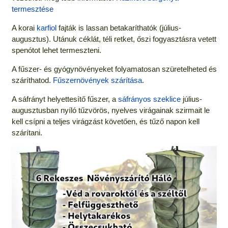
termesztése
A korai
karfiol
fajták is lassan betakaríthatók (július-
augusztus). Utánuk céklát, téli retket, őszi fogyasztásra vetett
spenótot lehet termeszteni.
A fűszer- és gyógynövényeket folyamatosan szüretelheted és
száríthatod.
Fűszernövények szárítása
.
A sáfrányt helyettesítő fűszer, a
sáfrányos szeklice
július-
augusztusban nyíló tűzvörös, nyelves virágainak szirmait le
kell csípni a teljes virágzást követően, és tűző napon kell
szárítani.