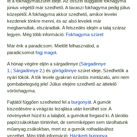
Itt a fokhagymaszüret ideje. Az ősszel duggatott fokhagyma
június végétől már szedhető. A tavaszi fokhagyma pedig július
közepétől. A fokhagyma akkor szedhető, amikor levelei
kezdenek tönkre menni, és az alsó levelek már
megbarnultak, elszáradtak. A felszedés idején a talaj száraz
legyen. Még több információ:
Fokhagyma szüret
Már érik a paradicsom. Mielőtt felhasználod, a
paradicsomot
fogj magot
.
A hónap végére eljön a sárgadinnye (
Sárgadinnye
1.
;
Sárgadinnye 2.
) és
görögdinnye
szüret ideje. Szedhetők a
nyári tökök. A tök levele gyakran ezüstös mintázatú, ami nem
gombabetegség jele! Július elejére szedhető az áttelelő
vöröshagyma.
Fajtától függően szedheted fel a
burgonyát
. A gumók
kiszedésére a virágzás lezajlása után kerülhet sor. A
növényeket húzd ki a talajból, a gumókat forgasd ki. A tárolás
papírzsákokban történhet, de semmiképpen sem tárolhatunk
műanyag zsákokban, mert ez a gumók rothadásához
vezethet. Még több információ:
Házikerti burgonya