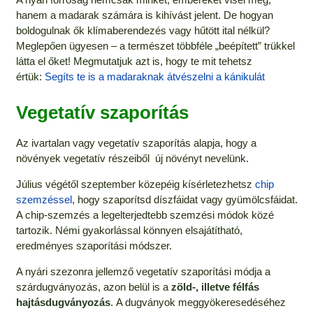
hanem a madarak számára is kihívást jelent. De hogyan
boldogulnak ők klímaberendezés vagy hűtött ital nélkül?
Meglepően ügyesen – a természet többféle „beépített” trükkel
látta el őket! Megmutatjuk azt is, hogy te mit tehetsz
értük:
Segíts te is a madaraknak átvészelni a kánikulát
Vegetatív szaporítás
Az ivartalan vagy vegetatív szaporítás alapja, hogy a
növények vegetatív részeiből új növényt nevelünk.
Július végétől szeptember közepéig kísérletezhetsz
chip
szemzéssel
, hogy szaporítsd díszfáidat vagy gyümölcsfáidat.
A chip-szemzés a legelterjedtebb szemzési módok közé
tartozik. Némi gyakorlással könnyen elsajátítható,
eredményes szaporítási módszer.
A nyári szezonra jellemző vegetatív szaporítási módja a
szárdugványozás, azon belül is a
zöld-, illetve félfás
hajtásdugványozás
. A dugványok meggyökeresedéséhez