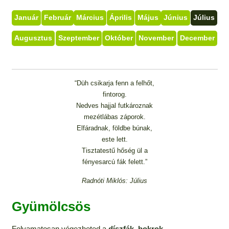
Január
Február
Március
Április
Május
Június
Július
Augusztus
Szeptember
Október
November
December
“Düh csikarja fenn a felhőt,
fintorog.
Nedves hajjal futkároznak
mezétlábas záporok.
Elfáradnak, földbe búnak,
este lett.
Tisztatestű hőség ül a
fényesarcú fák felett.”
Radnóti Miklós: Július
Gyümölcsös
Folyamatosan végezheted a
díszfák, bokrok,