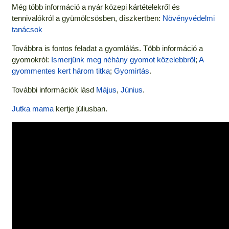
Még több információ a nyár közepi kártételekről és
tennivalókról a gyümölcsösben, díszkertben:
Növényvédelmi
tanácsok
Továbbra is fontos feladat a gyomlálás. Több információ a
gyomokról:
Ismerjünk meg néhány gyomot közelebbről
;
A
gyommentes kert három titka
;
Gyomirtás
.
További információk lásd
Május
,
Június
.
Jutka mama
kertje júliusban.