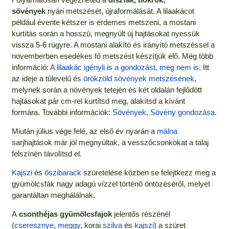
sövények
nyári metszését, újraformálását. A lilaakácot
például évente kétszer is érdemes metszeni, a mostani
kurtítás során a hosszú, megnyúlt új hajtásokat nyessük
vissza 5-6 rügyre. A mostani alakító és irányító metszéssel a
novemberben esedékes fő metszést készítjük elő. Még több
információ:
A lilaakác igényli is a gondozást, meg nem is
. Itt
az ideje a tűlevelű és
örökzöld sövények metszésének
,
melynek során a növények tetején és két oldalán fejlődött
hajtásokat pár cm-rel kurtítsd meg, alakítsd a kívánt
formára. További információk:
Sövények
,
Sövény gondozása
.
Miután július vége felé, az első év nyarán a
málna
sarjhajtások már jól megnyúltak, a vesszőcsonkokat a talaj
felszínén távolítsd el.
Kajszi
és
őszibarack
szüretelése közben se felejtkezz meg a
gyümölcsfák nagy adagú vízzel történő öntözéséről, melyet
garantáltan meghálálnak.
A
csonthéjas gyümölcsfajok
jelentős részénél
(
cseresznye
,
meggy
, korai
szilva
és
kajszi
) a szüret