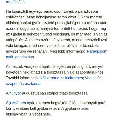
megújítása
Ha kipusztult egy-egy paradicsomtöved, a paradicsom
csirkézése, azaz hónaljazása során kitört 3-5 cm méretű
oldalhajtásokat gyökereztető porba (fahéjporba) mártás után
azonnal dugd tiszta, annyira tömörített homokba, hogy még
az ujjadat is nehezen tudod beledugni, és már meg is van az
utánpótlás. A kitörés azért előnyösebb, mint a metszőollóval
való kivágás, mert nem viszel át az ollóval fertőzést, és
egyszerűbb végrehajtani. Még több információ:
Paradicsom
nyári gondozása
Az íriszek virágzása áprilistól egészen júliusig tart, melyet
követően nekiláthatsz a tőosztással való szaporításukhoz.
További információ:
Nőszirom a sziklakertben
;
Vegetatív
szaporítás osztással
A
hunyor
augusztusban szaporítható tőosztással.
A
jezsámen
nyár közepén begyűjtött félfás dugványait párás
környezetben kell gyökereztetni. A gyökereztetés
hidegágyban is végezhető.