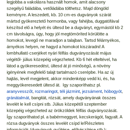
legjobba a vakolásra használt homok, amit alacsony
szegélyű faládába, vetőládába tölthetsz. Majd döngöld
keményre. A leszedett, kb. 10 cm-es dugványok szárát
mártsd gyökereztető hormonba, vagy fahéjba, duggatófával
készítsd elő a helyét és ültesd be a dugványt, egymástól kb 2
cm távolságra, úgy, hogy jól megtömöríted körülötte a
homokot, levegő ne maradjon a talajban. Tartsd félárnyékos,
árnyékos helyen, ne hagyd a homokot kiszáradni! A
lombhullató cserjéket nyári félfás dugványozását május
végétől- július közepéig végezheted. Kb 6 hét elteltével, ha
látod a gyökeresedést, ültesd át jó minőségű, a növény
igényének megfelelő talajt tartalmazó cserépbe. Ha az új
hajtás, levél megjelent, akkor mindenképp vedd ki, és, ha
meggyökeresedett ültesd át. Igy szaporíthatsz pl.
aranyvesszőt
,
rozmaringot
,
téli jázmint
,
jezsáment
,
hóbogyót
,
gránátalmát,
bangitát, rózsát, amely dugványának összes
levelét le kell csípni stb. Július közepétől szeptember
közepéig végezheted az örökzöldek félfás dugványozását.
Így szaporíthatod pl. a babérmeggyet, kecskerágót, fagyalt. A
rózsa dugványok összes levelét csípd le!Részletes
információk (dugványok gyűjtése, előkészítése stb.):