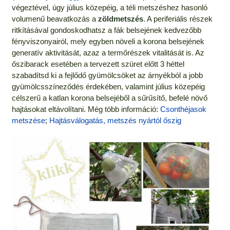
végeztével, úgy július közepéig, a téli metszéshez hasonló
volumenű beavatkozás a
zöldmetszés
. A periferiális részek
ritkításával gondoskodhatsz a fák belsejének kedvezőbb
fényviszonyairól, mely egyben növeli a korona belsejének
generatív aktivitását, azaz a termőrészek vitalitását is. Az
őszibarack esetében a tervezett szüret előtt 3 héttel
szabadítsd ki a fejlődő gyümölcsöket az árnyékból a jobb
gyümölcsszíneződés érdekében, valamint július közepéig
célszerű a katlan korona belsejéből a sűrűsítő, befelé növő
hajtásokat eltávolítani. Még több információ:
Csonthéjasok
metszése
;
Hajtásválogatás, metszés nyártól őszig