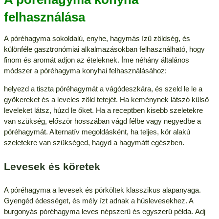
felhasználása
A póréhagyma sokoldalú, enyhe, hagymás ízű zöldség, és
különféle gasztronómiai alkalmazásokban felhasználható, hogy
finom és aromát adjon az ételeknek. Íme néhány általános
módszer a póréhagyma konyhai felhasználásához:
helyezd a tiszta póréhagymát a vágódeszkára, és szeld le le a
gyökereket és a leveles zöld tetejét. Ha keménynek látszó külső
leveleket látsz, húzd le őket. Ha a receptben kisebb szeletekre
van szükség, először hosszában vágd félbe vagy negyedbe a
póréhagymát. Alternatív megoldásként, ha teljes, kör alakú
szeletekre van szükséged, hagyd a hagymátt egészben.
Levesek és köretek
A póréhagyma a levesek és pörköltek klasszikus alapanyaga.
Gyengéd édességet, és mély ízt adnak a húslevesekhez. A
burgonyás póréhagyma leves népszerű és egyszerű példa. Adj