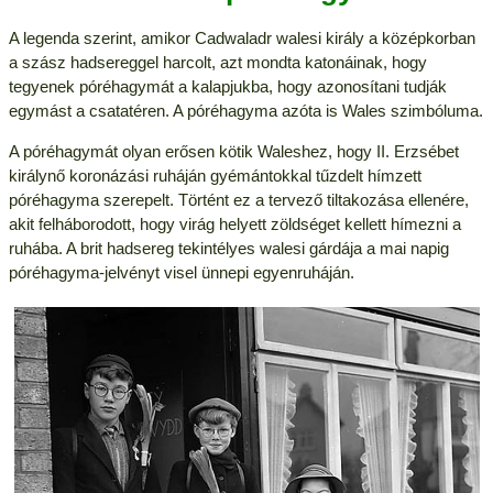
A legenda szerint, amikor Cadwaladr walesi király a középkorban
a szász hadsereggel harcolt, azt mondta katonáinak, hogy
tegyenek póréhagymát a kalapjukba, hogy azonosítani tudják
egymást a csatatéren. A póréhagyma azóta is Wales szimbóluma.
A póréhagymát olyan erősen kötik Waleshez, hogy II. Erzsébet
királynő koronázási ruháján gyémántokkal tűzdelt hímzett
póréhagyma szerepelt. Történt ez a tervező tiltakozása ellenére,
akit felháborodott, hogy virág helyett zöldséget kellett hímezni a
ruhába. A brit hadsereg tekintélyes walesi gárdája a mai napig
póréhagyma-jelvényt visel ünnepi egyenruháján.