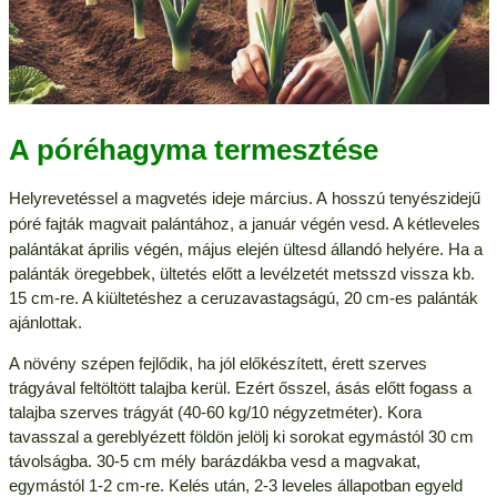
A póréhagyma termesztése
Helyrevetéssel a magvetés ideje március. A hosszú tenyészidejű
póré fajták
magvait
palántához, a január végén vesd. A kétleveles
palántákat április végén, május elején ültesd állandó helyére. Ha a
palánták öregebbek, ültetés előtt a levélzetét metsszd vissza kb.
15 cm-re. A kiültetéshez a ceruzavastagságú, 20 cm-es palánták
ajánlottak.
A növény szépen fejlődik, ha jól előkészített, érett szerves
trágyával feltöltött talajba kerül. Ezért ősszel, ásás előtt fogass a
talajba szerves trágyát (40-60 kg/10 négyzetméter). Kora
tavasszal a gereblyézett földön jelölj ki sorokat egymástól 30 cm
távolságba. 30-5 cm mély barázdákba vesd a magvakat,
egymástól 1-2 cm-re. Kelés után, 2-3 leveles állapotban egyeld