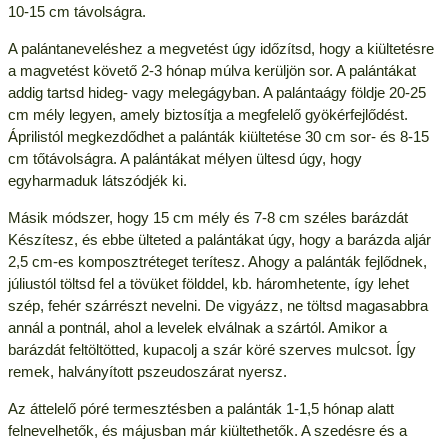
10-15 cm távolságra.
A palántaneveléshez a megvetést úgy időzítsd, hogy a kiültetésre
a magvetést követő 2-3 hónap múlva kerüljön sor. A palántákat
addig tartsd hideg- vagy melegágyban. A palántaágy földje 20-25
cm mély legyen, amely biztosítja a megfelelő gyökérfejlődést.
Áprilistól megkezdődhet a palánták kiültetése 30 cm sor- és 8-15
cm tőtávolságra. A palántákat mélyen ültesd úgy, hogy
egyharmaduk látszódjék ki.
Másik módszer, hogy 15 cm mély és 7-8 cm széles barázdát
Készítesz, és ebbe ülteted a palántákat úgy, hogy a barázda aljár
2,5 cm-es komposztréteget terítesz. Ahogy a palánták fejlődnek,
júliustól töltsd fel a tövüket földdel, kb. háromhetente, így lehet
szép, fehér szárrészt nevelni. De vigyázz, ne töltsd magasabbra
annál a pontnál, ahol a levelek elválnak a szártól. Amikor a
barázdát feltöltötted, kupacolj a szár köré szerves mulcsot. Így
remek, halványított pszeudoszárat nyersz.
Az áttelelő póré termesztésben a palánták 1-1,5 hónap alatt
felnevelhetők, és májusban már kiültethetők. A szedésre és a