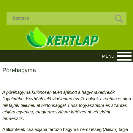
Póréhagyma
A póréhagyma különösen télen ajánlott a hagymakedvelők
figyelmébe. Enyhébb telű vidékeken évelő, nálunk azonban csak a
téli fajták telelnek át biztonsággal. Friss fogyasztásra és szárítás
céljára egyéves, magtermesztésre kétéves növényként
termesztik.
A liliomfélék családjába tartozó hagyma nemzetség (
Allium
) tagja