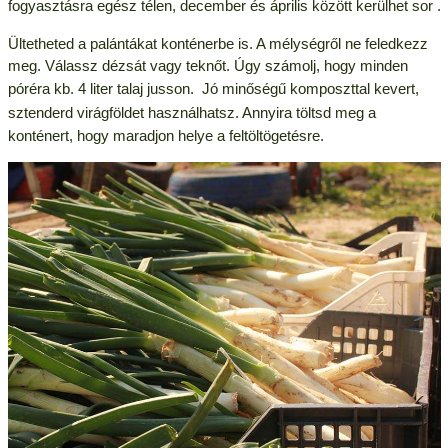
fogyasztásra egész télen, december és április között kerülhet
sor
.
Ültetheted a palántákat konténerbe is. A mélységről ne feledkezz
meg. Válassz dézsát vagy teknőt. Úgy számolj, hogy minden
póréra kb. 4 liter talaj jusson.
J
ó minőségű komposzttal kevert,
s
ztenderd virágföldet használhatsz. Annyira töltsd meg a
konténert, hogy maradjon helye a feltöltögetésre.