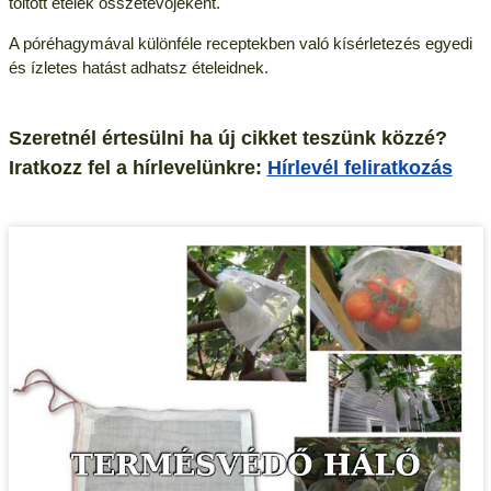
töltött ételek összetevőjeként.
A póréhagymával különféle receptekben való kísérletezés egyedi
és ízletes hatást adhatsz ételeidnek.
Szeretnél értesülni ha új cikket teszünk közzé?
Iratkozz fel a hírlevelünkre:
Hírlevél feliratkozás