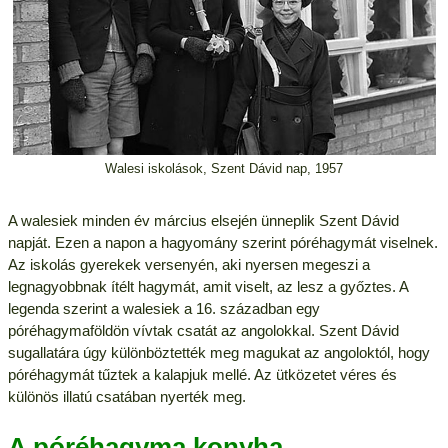
Walesi iskolások, Szent Dávid nap, 1957
A walesiek minden év március elsején ünneplik Szent Dávid
napját. Ezen a napon a hagyomány szerint póréhagymát viselnek.
Az iskolás gyerekek versenyén, aki nyersen megeszi a
legnagyobbnak ítélt hagymát, amit viselt, az lesz a győztes. A
legenda szerint a walesiek a 16. században egy
póréhagymaföldön vívtak csatát az angolokkal. Szent Dávid
sugallatára úgy különböztették meg magukat az angoloktól, hogy
póréhagymát tűztek a kalapjuk mellé. Az ütközetet véres és
különös illatú csatában nyerték meg.
A póréhagyma konyha