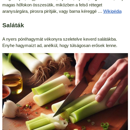
magas hőfokon összesütik, miközben a felső réteget
aranysárgára, pirosra pirítják, vagy barna kéreggé …
Wikipédia
Saláták
A nyers póréhagymát vékonyra szeletelve keverd salátákba.
Enyhe hagymaízt ad, anélkül, hogy túlságosan erősek lenne.