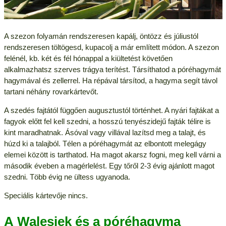
A szezon folyamán rendszeresen kapálj, öntözz és júliustól
rendszeresen töltögesd, kupacolj a már említett módon. A szezon
felénél, kb. két és fél hónappal a kiültetést követően
alkalmazhatsz szerves trágya terítést. Társíthatod a póréhagymát
hagymával és zellerrel. Ha répával társítod, a hagyma segít távol
tartani néhány rovarkártevőt.
A szedés fajtától függően augusztustól történhet. A nyári fajtákat a
fagyok előtt fel kell szedni, a hosszú tenyészidejű fajták télire is
kint maradhatnak. Ásóval vagy villával lazítsd meg a talajt, és
húzd ki a talajból. Télen a póréhagymát az elbontott melegágy
elemei között is tarthatod. Ha magot akarsz fogni, meg kell várni a
második éveben a magérlelést. Egy tőről 2-3 évig ajánlott magot
szedni. Több évig ne ültess ugyanoda.
Speciális kártevője nincs.
A Walesiek és a póréhagyma