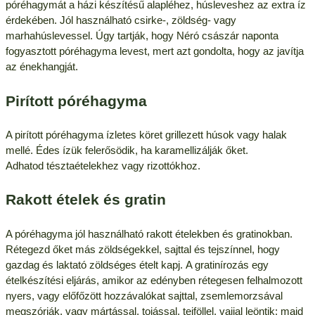
póréhagymát a házi készítésű alapléhez, húsleveshez az extra íz
érdekében. Jól használható csirke-, zöldség- vagy
marhahúslevessel. Úgy tartják, hogy Néró császár naponta
fogyasztott póréhagyma levest, mert azt gondolta, hogy az javítja
az énekhangját.
Pirított póréhagyma
A pirított póréhagyma ízletes köret grillezett húsok vagy halak
mellé. Édes ízük felerősödik, ha karamellizálják őket.
Adhatod tésztaételekhez vagy rizottókhoz.
Rakott ételek és gratin
A póréhagyma jól használható rakott ételekben és gratinokban.
Rétegezd őket más zöldségekkel, sajttal és tejszínnel, hogy
gazdag és laktató zöldséges ételt kapj. A gratinírozás egy
ételkészítési eljárás, amikor az edényben rétegesen felhalmozott
nyers, vagy előfőzött hozzávalókat sajttal, zsemlemorzsával
megszórják, vagy mártással, tojással, tejföllel, vajjal leöntik; majd