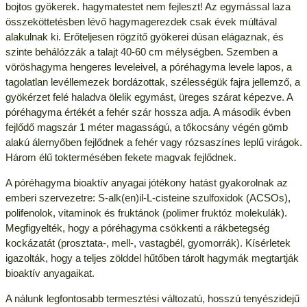
bojtos gyökerek. hagymatestet nem fejleszt! Az egymással laza
összeköttetésben lévő hagymagerezdek csak évek múltával
alakulnak ki. Erőteljesen rögzítő gyökerei dúsan elágaznak, és
szinte behálózzák a talajt 40-60 cm mélységben. Szemben a
vöröshagyma hengeres leveleivel, a póréhagyma levele lapos, a
tagolatlan levéllemezek bordázottak, szélességük fajra jellemző, a
gyökérzet felé haladva ölelik egymást, üreges szárat képezve. A
póréhagyma értékét a fehér szár hossza adja. A második évben
fejlődő magszár 1 méter magasságú, a tőkocsány végén gömb
alakú álernyőben fejlődnek a fehér vagy rózsaszínes leplű virágok.
Három élű toktermésében fekete magvak fejlődnek.
A póréhagyma bioaktív anyagai jótékony hatást gyakorolnak az
emberi szervezetre: S-alk(en)il-L-cisteine szulfoxidok (ACSOs),
polifenolok, vitaminok és fruktánok (polimer fruktóz molekulák).
Megfigyelték, hogy a póréhagyma csökkenti a rákbetegség
kockázatát (prosztata-, mell-, vastagbél, gyomorrák). Kísérletek
igazolták, hogy a teljes zölddel hűtőben tárolt hagymák megtartják
bioaktív anyagaikat.
A nálunk legfontosabb termesztési változatú, hosszú tenyészidejű