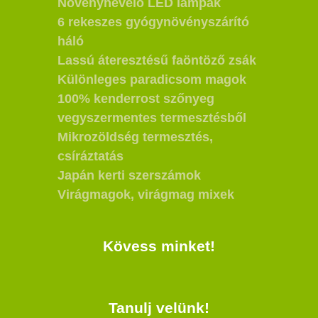
Növénynevelő LED lámpák
6 rekeszes gyógynövényszárító
háló
Lassú áteresztésű faöntöző zsák
Különleges paradicsom magok
100% kenderrost szőnyeg
vegyszermentes termesztésből
Mikrozöldség termesztés,
csíráztatás
Japán kerti szerszámok
Virágmagok, virágmag mixek
Kövess minket!
Tanulj velünk!