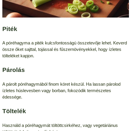
Piték
A póréhagyma a piték kulcsfontosságú összetevője lehet. Keverd
össze őket sajttal, tojással és fűszernövényekkel, hogy ízletes
tölteléket kapjon.
Párolás
A párolt póréhagymából finom köret készül. Ha lassan párolod
ízletes húslevesben vagy borban, fokozódik természetes
édessége.
Töltelék
Használd a póréhagymát töltöttcsirkéhez, vagy vegetáriánus