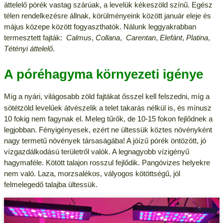
áttelelő pórék vastag szárúak, a levelük kékeszöld színű. Egész
télen rendelkezésre állnak, körülményeink között január eleje és
május közepe között fogyaszthatók. Nálunk leggyakrabban
termesztett fajták:
Calmus
,
Collana
,
Carentan
,
Elefánt
,
Platina
,
Tétényi áttelelő
.
A póréhagyma környezeti igénye
Míg a nyári, világosabb zöld fajtákat ősszel kell
fel
szedni, míg a
sötétzöld levelűek átvészelik a telet takarás nélkül is, és mínusz
10 fokig nem fagynak el. Meleg tűrők, de 10-15 fokon fejlődnek a
legjobban. Fényigényesek, ezért ne ültessük köztes növényként
nagy termetű növények társaságába! A jóízű pórék öntözött, jó
vízgazdálkodású területről valók. A legnagyobb vízigényű
hagymaféle. Kötött talajon rosszul fejlődik. Pangóvizes helyekre
nem való. Laza, morzsalékos, vályogos kötöttségű, jól
felmelegedő talajba ültessük.