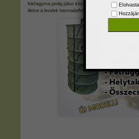
fokhagyma pedig július közepétől. A fokhagyma akkor s
illetve a levelek harmada/fele már megbarnultak, elszár