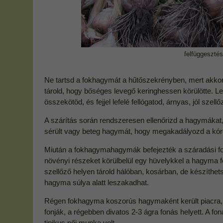
felfüggeszté
Ne tartsd a fokhagymát a hűtőszekrényben, mert akkor 
tárold, hogy bőséges levegő keringhessen körülötte.
összekötöd, és fejjel lefelé fellógatod, árnyas, jól szell
A szárítás során rendszeresen ellenőrizd a hagymákat, 
sérült vagy beteg hagymát, hogy megakadályozd a kóro
Miután a fokhagymahagymák befejezték a száradási fol
növényi részeket körülbelül egy hüvelykkel a hagyma fel
szellőző helyen tárold hálóban, kosárban, de készíthet
hagyma súlya alatt leszakadhat.
Régen fokhagyma koszorús hagymaként került piacra, e
fonják, a régebben divatos 2-3 ágra fonás helyett. A 
tipikus női munka volt.