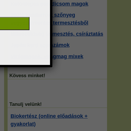
Különleges paradicsom magok
100% kenderrost szőnyeg
vegyszermentes termesztésből
Mikrozöldség termesztés, csíráztatás
Japán kerti szerszámok
Virágmagok, virágmag mixek
Kövess minket!
Tanulj velünk!
Biokertész (online előadások +
gyakorlat)