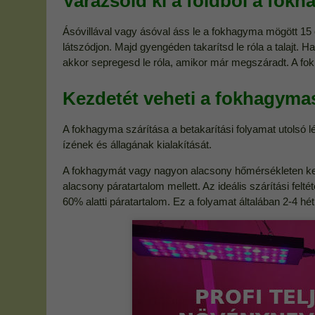
Varázsold ki a földből a fok
Ásóvillával vagy ásóval áss le a fokhagyma mögött 15
látszódjon. Majd gyengéden takarítsd le róla a talajt. 
akkor sepregesd le róla, amikor már megszáradt. A fokh
Kezdetét veheti a fokhagymas
A fokhagyma szárítása a betakarítási folyamat utolsó l
ízének és állagának kialakítását.
A fokhagymát vagy nagyon alacsony hőmérsékleten kell
alacsony páratartalom mellett. Az ideális szárítási felt
60% alatti páratartalom. Ez a folyamat általában 2-4 héti