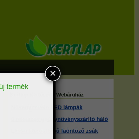
×
 új termék
Kertlap Kertészeti Webáruház
Növénynevelő LED lámpák
6 rekeszes gyógynövényszárító háló
Lassú áteresztésű faöntöző zsák