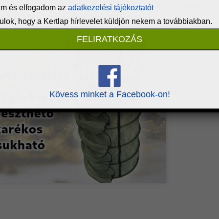
zedhető, amikor levelei kezdenek tönkre menni, és az alsó levelek,
adtak. A felszedés idején a talaj száraz legyen.
Kövess minket a Facebook-on!