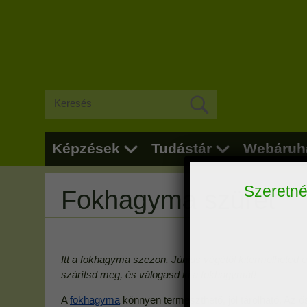
Szeretnél
Képzések
Tudástár
Webáruh
Fokhagyma szüret
Elolvast
Itt a fokhagyma szezon. Június végétől kitermelheted 
szárítsd meg, és válogasd ki a fokhagymát!
Hozzájáru
A
fokhagyma
könnyen termeszthető, jól tárolható. Az ő