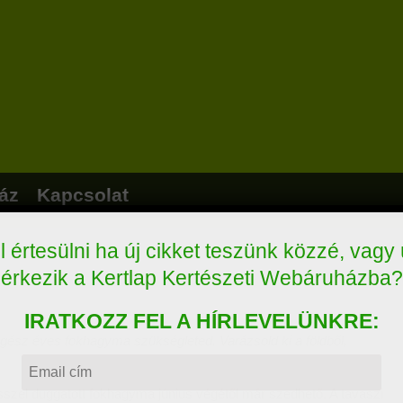
 értesülni ha új cikket teszünk közzé, vagy
áz
Kapcsolat
érkezik a Kertlap Kertészeti Webáruházba?
IRATKOZZ FEL A HÍRLEVELÜNKRE:
am és elfogadom az
adatkezelési tájékoztatót
egész éves fokhagyma szükségleted. Varázsold ki a földből,
lok, hogy a Kertlap hírlevelet küldjön nekem a továbbiakban.
sszel duggatott fokhagyma június végétől már szedhető. A tavaszi
FELIRATKOZÁS