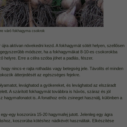
sre váró fokhagyma csokrok
újra aktívan növekedni kezd. A fokhagymát sötét helyen, szellősen
 Legegyszerűbb módszer, ha a fokhagymákat 8-10-es csokorokba
őző helyre. Erre a célra szóba jöhet a padlás, fészer.
hogy nincs-e rajta rothadás vagy betegség jele. Távolíts el minden
kozók átterjedését az egészséges fejekre.
yamatot, levághatod a gyökereket, és levághatod az elszáradt
ett. A szárított fokhagymát továbbra is hűvös, száraz és jól
sz hagymafonatot is. A fonathoz erős zsineget használj, különben a
gy-egy koszorúra 15-20 hagymafej jutott. Jelenleg egy ágra
fonáshoz, koszorúba kötéshez nádkévét használtak. Elkészítése