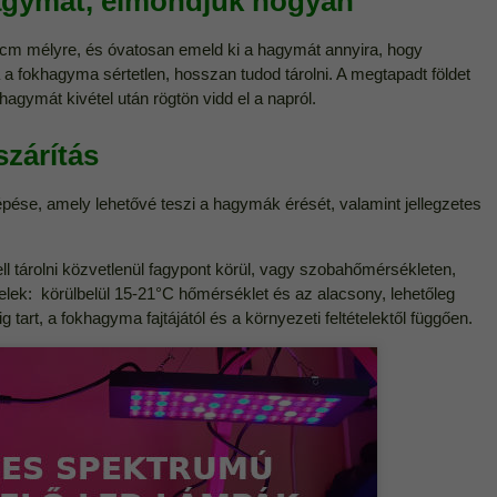
hagymát, elmondjuk hogyan
 cm mélyre, és óvatosan emeld ki a hagymát annyira, hogy
Ha a fokhagyma sértetlen, hosszan tudod tárolni. A megtapadt földet
agymát kivétel után rögtön vidd el a napról.
zárítás
épése, amely lehetővé teszi a hagymák érését, valamint jellegzetes
 tárolni közvetlenül fagypont körül, vagy szobahőmérsékleten,
ételek: körülbelül 15-21°C hőmérséklet és az alacsony, lehetőleg
g tart, a fokhagyma fajtájától és a környezeti feltételektől függően.