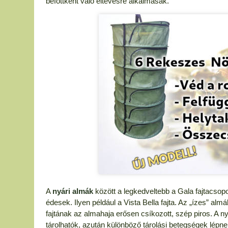
befőttként való eltevésre alkalmasak.
A
nyári almák
között a legkedveltebb a Gala fajtacsop
édesek. Ilyen például a Vista Bella fajta. Az „ízes” al
fajtának az almahaja erősen csíkozott, szép piros. A ny
tárolhatók, azután különböző tárolási betegségek lépne