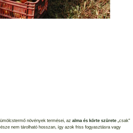
gyümölcstermő növények termései, az
alma és körte szürete
„csak”
sze nem tárolható hosszan, így azok friss fogyasztásra vagy