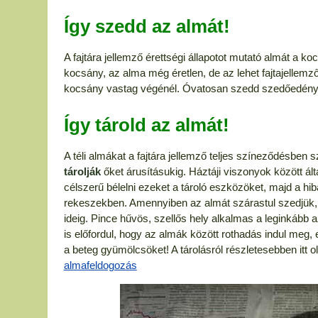
Így szedd az almát!
A fajtára jellemző érettségi állapotot mutató almát a k
kocsány, az alma még éretlen, de az lehet fajtajellemző
kocsány vastag végénél. Óvatosan szedd szedőedénybe
Így tárold az almát!
A téli almákat a fajtára jellemző teljes színeződésben
tárolják
őket árusításukig. Háztáji viszonyok között ál
célszerű bélelni ezeket a tároló eszközöket, majd a h
rekeszekben. Amennyiben az almát szárastul szedjük,
ideig. Pince hűvös, szellős hely alkalmas a leginkább a
is előfordul, hogy az almák között rothadás indul meg, e
a beteg gyümölcsöket! A tárolásról részletesebben itt 
almafeldogozás