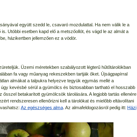
ocsányával együtt szedd le, csavaró mozdulattal. Ha nem válik le a
 is. Utóbbi esetben kapd elő a metszőollót, és vágd le az almát a
, házikertben jellemzően ez a vödör.
 szüreteljük. Üzemi méretekben szabályozott légterű hűtőtárolókban
talában fa vagy műanyag rekeszekben tartják őket. Újságpapírral
ibátlan almákat a talpukra helyezve tegyük egymás mellé a
 úgy kevésbé sérül a gyümölcs és biztosabban tartható el hosszabb
z ősszel betakarított gyümölcsök tárolására. A legjobb tartás ellenére
zért rendszeresen ellenőrizni kell a tárolókat és mielőbb eltávolítani
olvashatsz:
Az egészséges alma
. Az almafeldogozásról pedig itt:
Házi