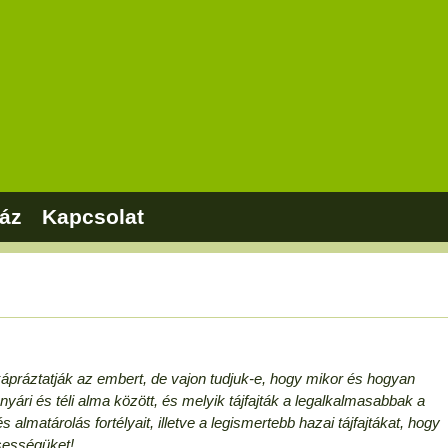
áz
Kapcsolat
kápráztatják az embert, de vajon tudjuk-e, hogy mikor és hogyan
yári és téli alma között, és melyik tájfajták a legalkalmasabbak a
matárolás fortélyait, illetve a legismertebb hazai tájfajtákat, hogy
ssességüket!