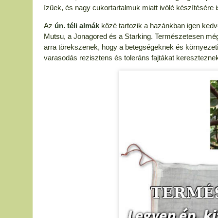
ízűek, és nagy cukortartalmuk miatt ivólé készítésére i
Az
ún. téli almák
közé tartozik a hazánkban igen kedvel
Mutsu, a Jonagored és a Starking. Természetesen még 
arra törekszenek, hogy a betegségeknek és környezeti v
varasodás rezisztens és toleráns fajtákat keresztezne