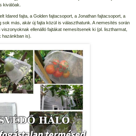
s kiválóak.
t Idared fajta, a Golden fajtacsoport, a Jonathan fajtacsoport, a
sok más, akár új fajta közül is választhatunk. A nemesítés során
iszonyoknak ellenálló fajtákat nemesítsenek ki (pl. lisztharmat,
k hazánkban is).