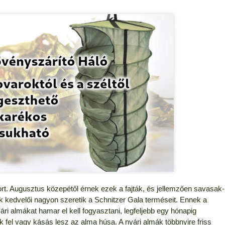
ort. Augusztus közepétől érnek ezek a fajták, és jellemzően savasak-
mák kedvelői nagyon szeretik a Schnitzer Gala terméseit. Ennek a
ári almákat hamar el kell fogyasztani, legfeljebb egy hónapig
k fel vagy kásás lesz az alma húsa. A nyári almák többnyire friss