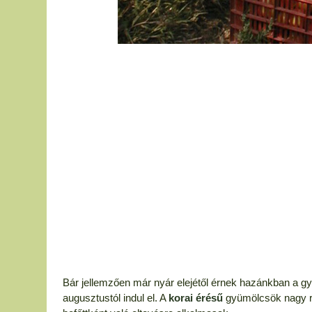
Bár jellemzően már nyár elejétől érnek hazánkban a 
augusztustól indul el. A
korai érésű
gyümölcsök nagy ré