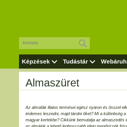
Képzések
Tudástár
Webáruh
Almaszüret
Az almafák illatos termései egész nyáron és ősszel el
érdemes leszedni, majd tárolni őket? Mi a különbség a n
magyar kertekbe? Cikkünk bemutatja az almaszedés és al
az almáink a lehető leghosszabb ideig megőrizzék fri