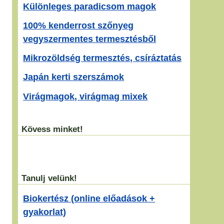
Különleges paradicsom magok
100% kenderrost szőnyeg
vegyszermentes termesztésből
Mikrozöldség termesztés, csíráztatás
Japán kerti szerszámok
Virágmagok, virágmag mixek
Kövess minket!
Tanulj velünk!
Biokertész (online előadások +
gyakorlat)