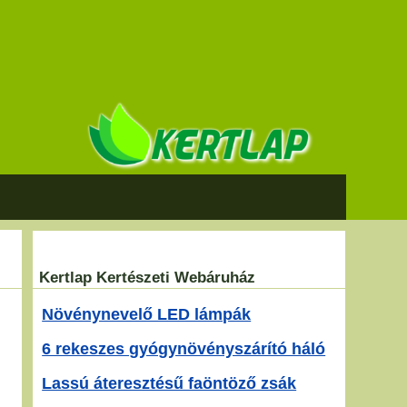
Kertlap Kertészeti Webáruház
Növénynevelő LED lámpák
6 rekeszes gyógynövényszárító háló
Lassú áteresztésű faöntöző zsák