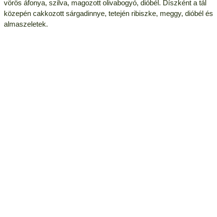
vörös áfonya, szilva, magozott olivabogyó, dióbél. Díszként a tál
közepén cakkozott sárgadinnye, tetején ribiszke, meggy, dióbél és
almaszeletek.