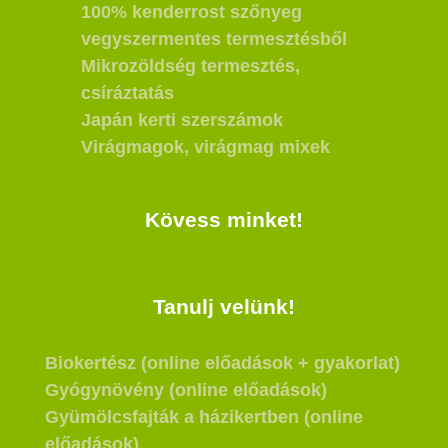
100% kenderrost szőnyeg
vegyszermentes termesztésből
Mikrozöldség termesztés,
csíráztatás
Japán kerti szerszámok
Virágmagok, virágmag mixek
Kövess minket!
Tanulj velünk!
Biokertész (online előadások + gyakorlat)
Gyógynövény (online előadások)
Gyümölcsfajták a házikertben (online
előadások)