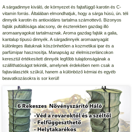
A sárgadinnye kiváló, de környezet és fajtafüggő karotin és C-
vitamin forrás. Általában elmondhatjuk, hogy a sárga húsú, ún. téli
dinnyék karotin és antioxidáns tartalma számottevő. Bizonyos
fajták pultállósága alacsony, de észterekben gazdag illó
aromaanyagokat tartalmaznak. Aroma gazdag fajták a galia,
kantalup típusú dinnyék. A sárgadinnyék aromaanyagát
különleges illatuknak köszönhetően a kozmetikai ipar és a
parfümipar hasznosítja. Manapság az élelmiszerláncokon
keresztül értékesített dinnyék legfőbb tulajdonságának a
szállíthatóságot tekintik, amelynek érdekében nem csak a
fajtaválaszték szűkül, hanem a különböző kémiai és egyéb
beavatkozásokra is sor kerül!