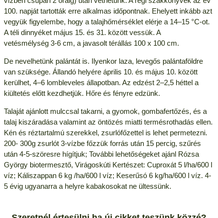
vízben csupán 2 óráig) után vethetünk. A régi szakkönyvek az év
100. napját tartották erre alkalmas időpontnak. Ehelyett inkább azt
vegyük figyelembe, hogy a talajhőmérséklet elérje a 14–15 °C-ot.
A téli dinnyéket május 15. és 31. között vessük. A
vetésmélység 3-6 cm, a javasolt térállás 100 x 100 cm.
De nevelhetünk palántát is. Ilyenkor laza, levegős palántaföldre
van szüksége. Állandó helyére április 10. és május 10. között
kerülhet, 4–6 lombleveles állapotban. Az edzést 2–2,5 héttel a
kiültetés előtt kezdhetjük. Hőre és fényre edzünk.
Talaját ajánlott mulccsal takarni, a gyomok, gombafertőzés, és a
talaj kiszáradása valamint az öntözés miatti termésrothadás ellen.
Kén és réztartalmú szerekkel, zsurlófőzettel is lehet permetezni.
200- 300g zsurlót 3-vízbe főzzük forrás után 15 percig, szűrés
után 4-5-szöresre hígítjuk; További lehetőségeket ajánl Rózsa
György biotermesztő, Virágoskúti Kertészet: Cuproxát 5 l/ha/600 l
víz; Káliszappan 6 kg /ha/600 l víz; Keserűsó 6 kg/ha/600 l víz. 4-
5 évig ugyanarra a helyre kabakosokat ne ültessünk.
Szeretnél értesülni ha új cikket teszünk közzé?