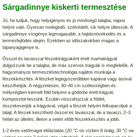
Sárgadinnye kiskerti termesztése
Jó, ha tudjuk, hogy helyigényes és jó minőségű talajba, napos
helyre való. Gyorsan melegedő, szélvédett, sík helyre ültessük. A
sárgadinnye vízigénye legmagasabb, a hajtásnövekedés és a
termésfejlődés idején. Ezekben az időszakokban magas a
tápanyagigénye is.
Ősszel és tavasszal fészektrágyaként érett marhatrágyát
dolgozzunk be a talajba, de más szerves trágyák is megfelelők. A
hagyományos termesztéstechnológia sajátos munkája a
fészekkészítés. A fészket legegyszerűbben kapával vagy ásóval
készíthetjük. A négyzetesen, 30–40 cm szélességben és
mélységben kiemelt föld helyére a gödörbe érett trágyát,
komposztot teszünk. Ezután visszahúzzuk a földet,
összekeverjük a trágyával, végül a fészek helyén felkupacoljuk a
talajt. A fészek készíthető ősszel és tavasszal, de a tavaszi, 2–3
héttel az ültetés, illetve a vetés előtti fészekkészítés a jobb.
1-2 éves vetőmagot előáztatás (20 °C-os vízben 8 óráig, 30 °C-os