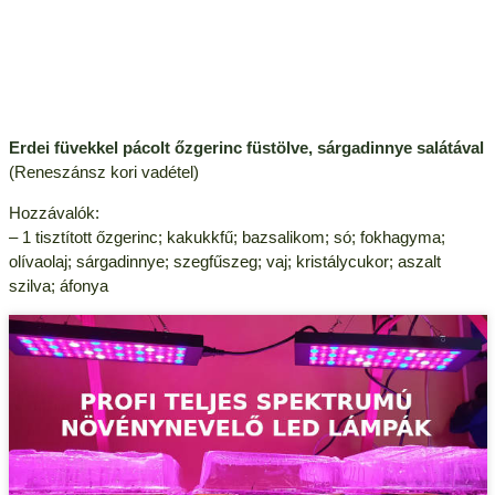
Erdei füvekkel pácolt őzgerinc füstölve, sárgadinnye salátával
(Reneszánsz kori vadétel)
Hozzávalók:
– 1 tisztított őzgerinc; kakukkfű; bazsalikom; só; fokhagyma;
olívaolaj; sárgadinnye; szegfűszeg; vaj; kristálycukor; aszalt
szilva; áfonya