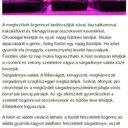
A megtisztított őzgerincet bedörzsöljük sóval, bazsalikommal,
kakukkfűvel és fokhagymával összekevert keverékkel.
Olívaolajjal leöntjük és nyolc napig hűtőben tároljuk. Miután
átpácolódott a gerinc, hideg füstön egy napig füstöljük. Ha lehet
gyümölcsfa (meggyfa, cseresznyefa) levelet használjunk.
Füstölés után tíz nap múlva fogyasztható. A húst óvatosan lefejtjük
a csontról és vékony szeletekre vágva a sárgadinnye-saláta közé
keverjük.
Sárgadinnye-saláta: A félbevágott, kimagozott, meghámozott
sárgadinnyét szegfűszeggel megtűzdeljük. Szilvát, áfonyát, pici
citromhéjat és a megtűzdelt sárgadinnyeszeleteket jófajta vörös
boron pár percig pároljuk. Az így elkészített gyümölcsöket a
szeletelt őzgerinccel összekeverjük és hűtőbe téve lehűtjük.
Előételként fogyasztjuk.
A fotón az alábbi variáció látható: a füstölt felszeletelt őzgerinc az
alábbi gyümölcságyon található: felszeletelt sárgadinnye, aszalt