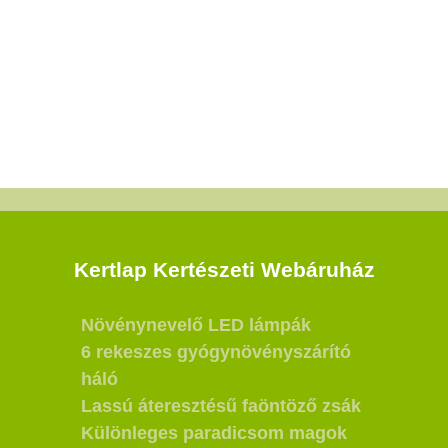
Kertlap Kertészeti Webáruház
Növénynevelő LED lámpák
6 rekeszes gyógynövényszárító
háló
Lassú áteresztésű faöntöző zsák
Különleges paradicsom magok