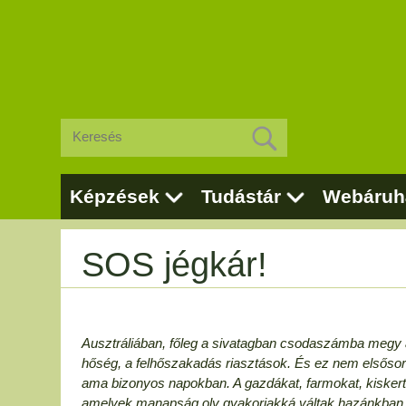
Képzések
Tudástár
Webáruh
SOS jégkár!
Ausztráliában, főleg a sivatagban csodaszámba megy 
hőség, a felhőszakadás riasztások. És ez nem elsősorb
ama bizonyos napokban. A gazdákat, farmokat, kiskert
amelyek manapság oly gyakoriakká váltak hazánkban 