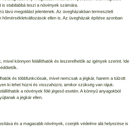
t is stabilabbá teszi a növények számára.
zú távú megoldást jelentenek. Az üvegházakban termesztett
en hőmérsékletváltozások ellen is. Az üvegházak építése azonban
mivel könnyen felállíthatók és leszerelhetők az igények szerint. Ide
védőtetők.
hatók és többfunkciósak, mivel nemcsak a jégkár, hanem a túlzott
yen ki lehet húzni és visszahúzni, amikor szükség van rájuk.
elállíthatók a növények fölé jégeső esetén. A könnyű anyagokból
újtanak a jégkár ellen.
osítása és a magasabb növények, cserjék védelme alá helyezése is