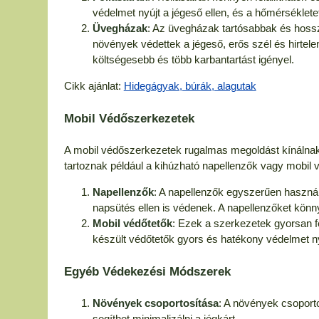
védelmet nyújt a jégeső ellen, és a hőmérséklete
Üvegházak
: Az üvegházak tartósabbak és hoss
növények védettek a jégeső, erős szél és hirtel
költségesebb és több karbantartást igényel.
Cikk ajánlat:
Hidegágyak, búrák, alagutak
Mobil Védőszerkezetek
A mobil védőszerkezetek rugalmas megoldást kínálnak, 
tartoznak például a kihúzható napellenzők vagy mobil 
Napellenzők
: A napellenzők egyszerűen használ
napsütés ellen is védenek. A napellenzőket könn
Mobil védőtetők
: Ezek a szerkezetek gyorsan f
készült védőtetők gyors és hatékony védelmet ny
Egyéb Védekezési Módszerek
Növények csoportosítása
: A növények csoport
segíthet minimalizálni a jégkárt.