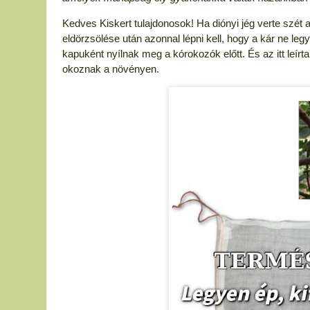
Kedves Kiskert tulajdonosok! Ha diónyi jég verte szét 
eldörzsölése után azonnal lépni kell, hogy a kár ne le
kapuként nyílnak meg a kórokozók előtt. És az itt leír
okoznak a növényen.