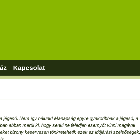
áz
Kapcsolat
a jégeső. Nem így nálunk! Manapság egyre gyakoribbak a jégeső, a
an abban merül ki, hogy senki ne feledjen esernyőt vinni magával
eket bizony keservesen tönkretehetik ezek az időjárási szélsőségek
is.