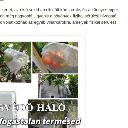
a kertet, az első sokkban eltöltött kárszemle, és a könnycseppek
gyen még nagyobb! Ugyanis a növények fizikai sérülési hívogató
tak vonatkoznak az egyéb viharkárokra, amelyek fizikai sérülést