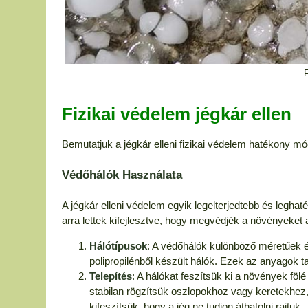
Fizikai védelem jégkár ellen
Bemutatjuk a jégkár elleni fizikai védelem hatékony m
Védőhálók Használata
A jégkár elleni védelem egyik legelterjedtebb és legh
arra lettek kifejlesztve, hogy megvédjék a növényeket 
Hálótípusok
: A védőhálók különböző méretűek é
polipropilénből készült hálók. Ezek az anyagok 
Telepítés
: A hálókat feszítsük ki a növények fö
stabilan rögzítsük oszlopokhoz vagy keretekhez, 
kifeszítsük, hogy a jég ne tudjon áthatolni rajtuk.