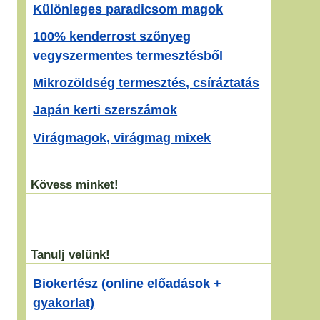
Különleges paradicsom magok
100% kenderrost szőnyeg
vegyszermentes termesztésből
Mikrozöldség termesztés, csíráztatás
Japán kerti szerszámok
Virágmagok, virágmag mixek
Kövess minket!
Tanulj velünk!
Biokertész (online előadások +
gyakorlat)