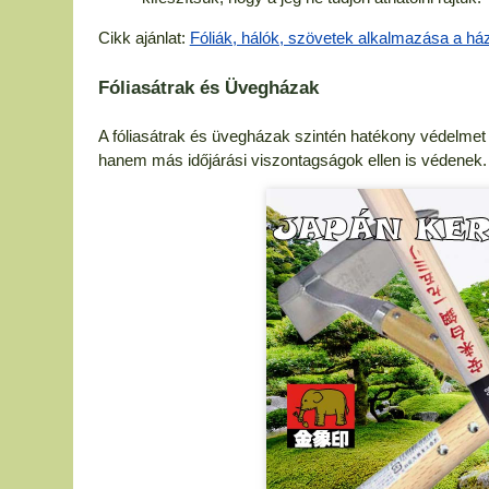
Cikk ajánlat:
Fóliák, hálók, szövetek alkalmazása a há
Fóliasátrak és Üvegházak
A fóliasátrak és üvegházak szintén hatékony védelmet 
hanem más időjárási viszontagságok ellen is védenek.