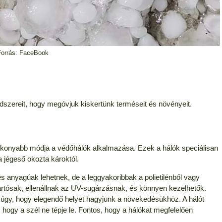
Forrás: FaceBook
ódszereit, hogy megóvjuk kiskertünk terméseit és növényeit.
atékonyabb módja a védőhálók alkalmazása. Ezek a hálók speciálisan
a jégeső okozta károktól.
s anyagúak lehetnek, de a leggyakoribbak a polietilénből vagy
tartósak, ellenállnak az UV-sugárzásnak, és könnyen kezelhetők.
lé úgy, hogy elegendő helyet hagyjunk a növekedésükhöz. A hálót
hogy a szél ne tépje le. Fontos, hogy a hálókat megfelelően