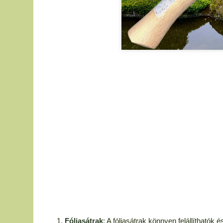
Fóliasátrak
: A fóliasátrak könnyen felállíthatók 