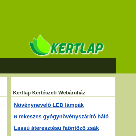
Kertlap Kertészeti Webáruház
Növénynevelő LED lámpák
6 rekeszes gyógynövényszárító háló
Lassú áteresztésű faöntöző zsák
,