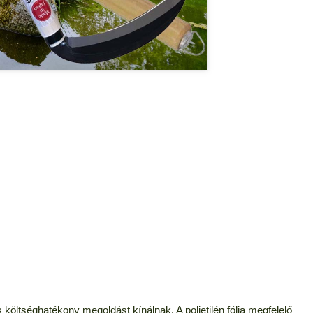
és költséghatékony megoldást kínálnak. A polietilén fólia megfelelő