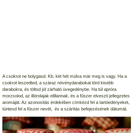
A csokrot ne bolygasd. Kb. két hét múlva már meg is vagy. Ha a
csokrot leszedted, a száraz növénydarabokat törd kisebb
darabokra, és töltsd jól zárható üvegedénybe. Ha túl apróra
morzsolod, az illórolajak elillannak, és a fűszer elveszti jellegzetes
aromáját. Az azonosítás érdekében címkézd fel a tartóedényeket,
tüntesd fel a fűszer nevét, és a szárítás befejezésének dátumát.