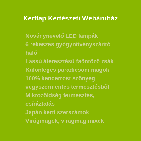
Kertlap Kertészeti Webáruház
Növénynevelő LED lámpák
6 rekeszes gyógynövényszárító
háló
Lassú áteresztésű faöntöző zsák
Különleges paradicsom magok
100% kenderrost szőnyeg
vegyszermentes termesztésből
Mikrozöldség termesztés,
csíráztatás
Japán kerti szerszámok
Virágmagok, virágmag mixek