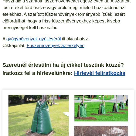
Használd a szárított fűszernövényeket egész éven át. A szárított
fűszereket törd össze vagy őröld meg, mielőtt hozzáadnád az
ételekhez. A szárított fűszernövények töményebb ízűek, ezért
előfordulhat, hogy a friss fűszernövényekhez képest kisebb
mennyiséget kell használni.
A
gyógynövények gyűjtéséről
itt olvashatsz.
Cikkajánlat:
Fűszernövények az erkélyen
Szeretnél értesülni ha új cikket teszünk közzé?
Iratkozz fel a hírlevelünkre:
Hírlevél feliratkozás