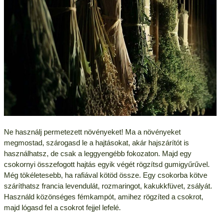
Ne használj permetezett növényeket! Ma a növényeket
megmostad, szárogasd le a hajtásokat, akár hajszárítót is
használhatsz, de csak a leggyengébb fokozaton. Majd egy
csokornyi összefogott hajtás egyik végét rögzítsd gumigyűrűvel.
Még tökéletesebb, ha rafiával kötöd össze. Egy csokorba kötve
száríthatsz francia levendulát, rozmaringot, kakukkfüvet, zsályát.
Használd közönséges fémkampót, amihez rögzíted a csokrot,
majd lógasd fel a csokrot fejjel lefelé.