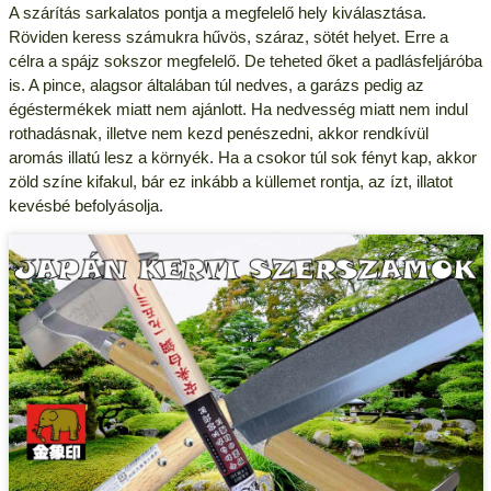
A szárítás sarkalatos pontja a megfelelő hely kiválasztása.
Röviden keress számukra hűvös, száraz, sötét helyet. Erre a
célra a spájz sokszor megfelelő. De teheted őket a padlásfeljáróba
is. A pince, alagsor általában túl nedves, a garázs pedig az
égéstermékek miatt nem ajánlott. Ha nedvesség miatt nem indul
rothadásnak, illetve nem kezd penészedni, akkor rendkívül
aromás illatú lesz a környék. Ha a csokor túl sok fényt kap, akkor
zöld színe kifakul, bár ez inkább a küllemet rontja, az ízt, illatot
kevésbé befolyásolja.