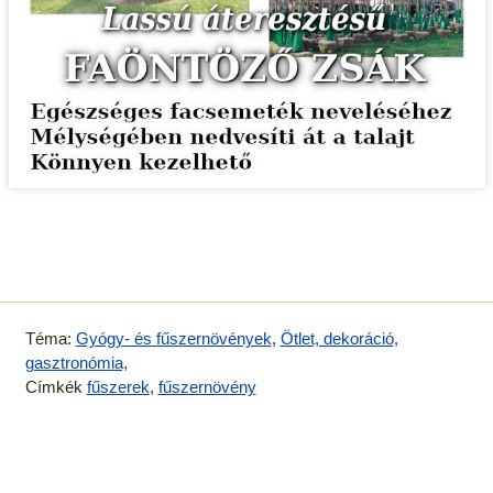
Téma:
Gyógy- és fűszernövények
,
Ötlet, dekoráció,
gasztronómia,
Címkék
fűszerek
,
fűszernövény