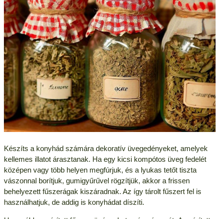
Készíts a konyhád számára dekoratív üvegedényeket, amelyek
kellemes illatot árasztanak. Ha egy kicsi kompótos üveg fedelét
középen vagy több helyen megfúrjuk, és a lyukas tetőt tiszta
vászonnal borítjuk, gumigyűrűvel rögzítjük, akkor a frissen
behelyezett fűszerágak kiszáradnak. Az így tárolt fűszert fel is
használhatjuk, de addig is konyhádat díszíti.